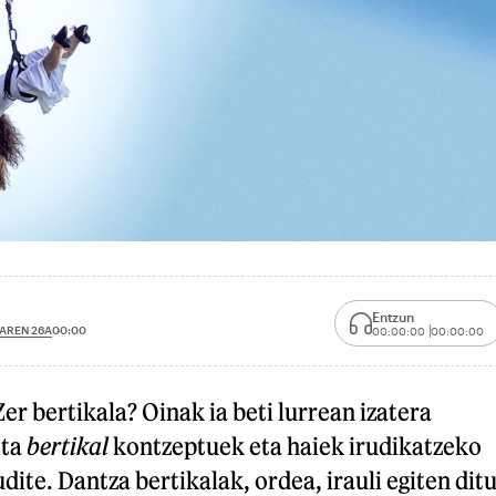
Entzun
AREN 26A
00:00
00:00:00
00:00:00
er bertikala? Oinak ia beti lurrean izatera
ta
bertikal
kontzeptuek eta haiek irudikatzeko
ite. Dantza bertikalak, ordea, irauli egiten dit