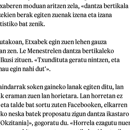
txaberen moduan aritzen zela, «dantza bertikala
zekien berak egiten zuenak izena eta izana
tistiko bat zenik.
utakoan, Etxabek egin zuen lehen gauza
an zen. Le Menestrelen dantza bertikaleko
 Ikusi zituen. «Txundituta geratu nintzen, eta
hau egin nahi dut'».
indarrak soken gaineko lanak egiten ditu, lan
ak eraman zuen lan horietara. Lan horretan ez
eta talde bat sortu zuten Facebooken, elkarren
eko neska batek proposatu zigun dantza ikastaro
[Okzitania]», gogoratu du. «Horrela ezagutu nue