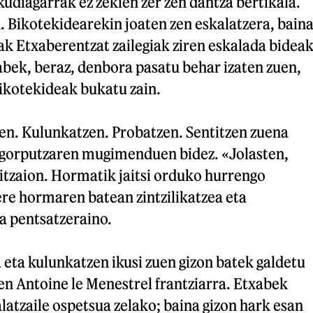
udiagarrak ez zekien zer zen dantza bertikala.
. Bikotekidearekin joaten zen eskalatzera, baina
ak Etxaberentzat zailegiak ziren eskalada bidea
abek, beraz, denbora pasatu behar izaten zuen,
bikotekideak bukatu zain.
zen. Kulunkatzen. Probatzen. Sentitzen zuena
gorputzaren mugimenduen bidez. «Jolasten,
itzaion. Hormatik jaitsi orduko hurrengo
re hormaren batean zintzilikatzea eta
a pentsatzeraino.
 eta kulunkatzen ikusi zuen gizon batek galdetu
en Antoine le Menestrel frantziarra. Etxabek
latzaile ospetsua zelako; baina gizon hark esan