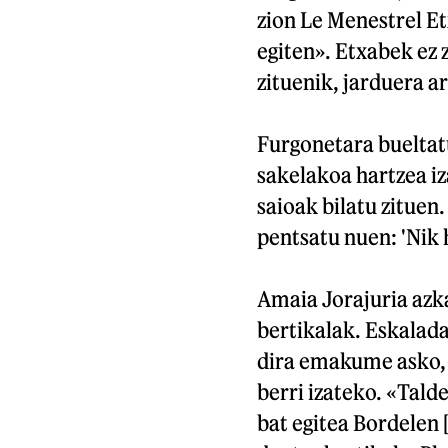
zion Le Menestrel E
egiten». Etxabek ez 
zituenik, jarduera ar
Furgonetara bueltat
sakelakoa hartzea iz
saioak bilatu zituen.
pentsatu nuen: 'Nik 
Amaia Jorajuria azka
bertikalak. Eskalad
dira emakume asko, 
berri izateko. «Tald
bat egitea Bordelen 