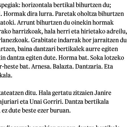
pegiak: horizontala bertikal bihurtzen du;
l. Hormak dira lurra. Paretak oholtza bihurtzen
enatoki. Arrunt bihurtzen du oinekin hormak
rako harrizkoak, hala herri eta hirietako adreilu
orlanezkoak. Grabitate indarrak hor jarraitzen du
rtzen, baina dantzari bertikalek aurre egiten
in dantza egiten dute. Horma bat. Soka lotzeko
r-heste bat. Arnesa. Balazta. Dantzaria. Eta
kala.
teatzen ditu. Hala gertatu zitzaien Janire
juriari eta Unai Gorriri. Dantza bertikala
a ez dute beste ezer buruan.