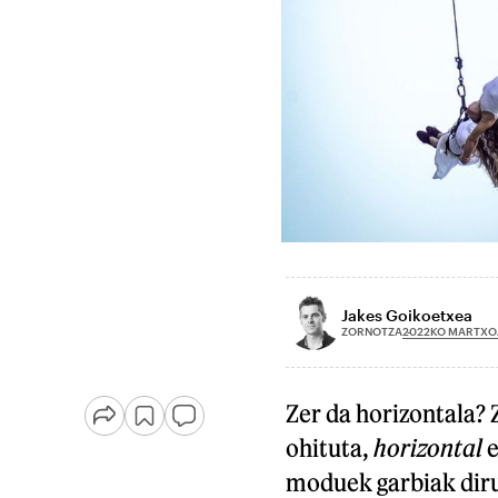
Jakes Goikoetxea
2022KO MARTXO
ZORNOTZA
Zer da horizontala? Z
ohituta,
horizontal
e
moduek garbiak dirud