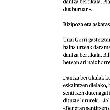
dantza bertikala. Pla
dut buruan».
Bizipoza eta askata
Unai Gorri gasteiztar
baina urteak darama
dantza bertikala, Bi
betean ari naiz horr
Dantza bertikalak k
eskaintzen dielako, 
sentitzen dutenagati
dituzte hirurek. «Jo
«Benetan sentitzen d