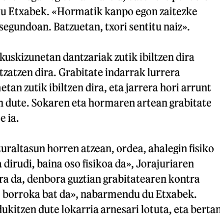
du Etxabek. «Hormatik kanpo egon zaitezke
 segundoan. Batzuetan, txori sentitu naiz».
kuskizunetan dantzariak zutik ibiltzen dira
zatzen dira. Grabitate indarrak lurrera
tan zutik ibiltzen dira, eta jarrera hori arrunt
n dute. Sokaren eta hormaren artean grabitate
e ia.
raltasun horren atzean, ordea, ahalegin fisiko
 dirudi, baina oso fisikoa da», Jorajuriaren
ra da, denbora guztian grabitatearen kontra
a; borroka bat da», nabarmendu du Etxabek.
ukitzen dute lokarria arnesari lotuta, eta berta