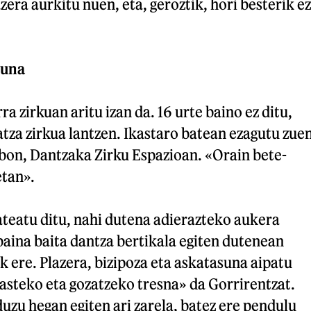
zera aurkitu nuen, eta, geroztik, hori besterik ez
suna
ra zirkuan aritu izan da. 16 urte baino ez ditu,
tza zirkua lantzen. Ikastaro batean ezagutu zue
lbon, Dantzaka Zirku Espazioan. «Orain bete-
etan».
ateatu ditu, nahi dutena adierazteko aukera
baina baita dantza bertikala egiten dutenean
k ere. Plazera, bizipoza eta askatasuna aipatu
lasteko eta gozatzeko tresna» da Gorrirentzat.
uzu hegan egiten ari zarela, batez ere pendulu