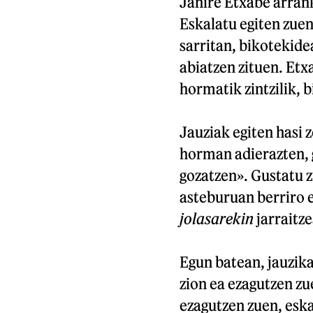
Janire Etxabe arrank
Eskalatu egiten zuen
sarritan, bikotekide
abiatzen zituen. Etx
hormatik zintzilik, 
Jauziak egiten hasi 
horman adierazten, 
gozatzen». Gustatu z
asteburuan berriro e
jolasarekin
jarraitze
Egun batean, jauzika
zion ea ezagutzen zu
ezagutzen zuen, eska