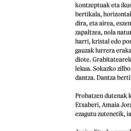
kontzeptuak eta ikus
bertikala, horizonta
dira, eta airea, esz
zapaltzea, nola natu
harri, kristal edo p
gauzak lurrera eraka
diote. Grabitatearek
lekua. Sokazko zilbo
dantza. Dantza berti
Probatzen dutenak ka
Etxaberi, Amaia Jora
ezagutu zutenetik, i