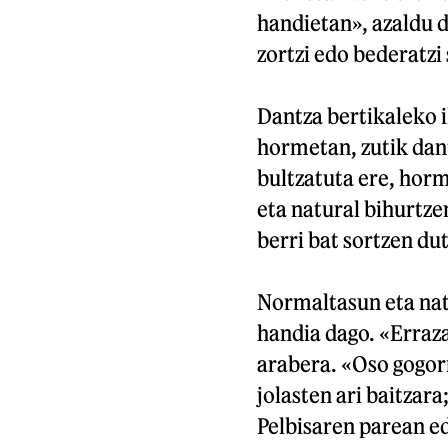
handietan», azaldu 
zortzi edo bederatzi
Dantza bertikaleko i
hormetan, zutik dant
bultzatuta ere, horme
eta natural bihurtze
berri bat sortzen dut
Normaltasun eta natu
handia dago. «Erraza
arabera. «Oso gogor
jolasten ari baitzar
Pelbisaren parean ed