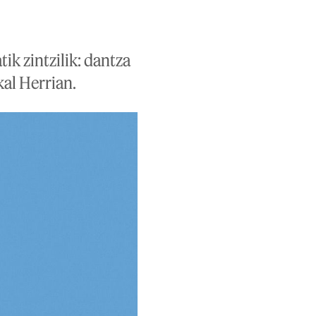
ik zintzilik: dantza
kal Herrian.