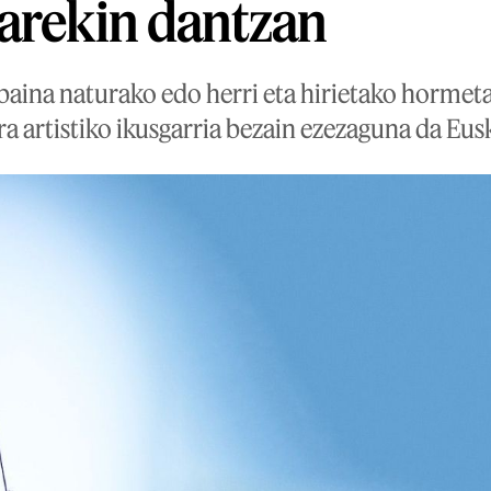
arekin dantzan
baina naturako edo herri eta hirietako hormetat
ra artistiko ikusgarria bezain ezezaguna da Eus