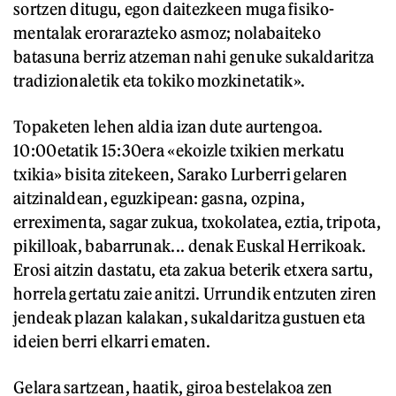
sortzen ditugu, egon daitezkeen muga fisiko-
mentalak erorarazteko asmoz; nolabaiteko
batasuna berriz atzeman nahi genuke sukaldaritza
tradizionaletik eta tokiko mozkinetatik».
Topaketen lehen aldia izan dute aurtengoa.
10:00etatik 15:30era «ekoizle txikien merkatu
txikia» bisita zitekeen, Sarako Lurberri gelaren
aitzinaldean, eguzkipean: gasna, ozpina,
erreximenta, sagar zukua, txokolatea, eztia, tripota,
pikilloak, babarrunak... denak Euskal Herrikoak.
Erosi aitzin dastatu, eta zakua beterik etxera sartu,
horrela gertatu zaie anitzi. Urrundik entzuten ziren
jendeak plazan kalakan, sukaldaritza gustuen eta
ideien berri elkarri ematen.
Gelara sartzean, haatik, giroa bestelakoa zen