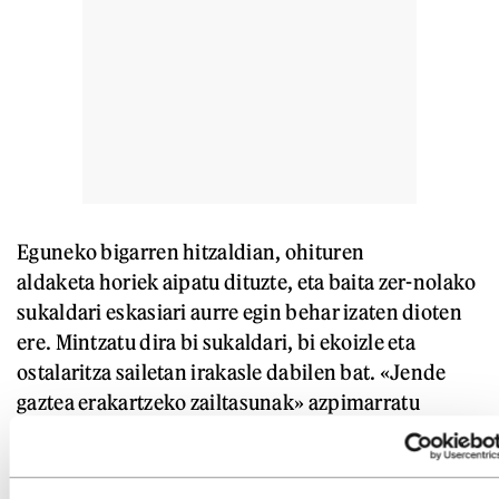
Eguneko bigarren hitzaldian, ohituren
aldaketa horiek aipatu dituzte, eta baita zer-nolako
sukaldari eskasiari aurre egin behar izaten dioten
ere. Mintzatu dira bi sukaldari, bi ekoizle eta
ostalaritza sailetan irakasle dabilen bat. «Jende
gaztea erakartzeko zailtasunak» azpimarratu
dituzte denek: batzuei iruditzen zaie garai bateko
lanaren balioa galdu dela, lanbidea zaila dela,
baina pasioz betetzekoa; beste batzuei, ordea,