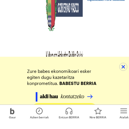
Zure babes ekonomikoari esker
egiten dugu kazetaritza
konprometitua.
BABESTU
BERRIA
Egin zure ekarpena
Gaur
Azken berriak
Entzun BERRIA
Nire BERRIA
Atalak