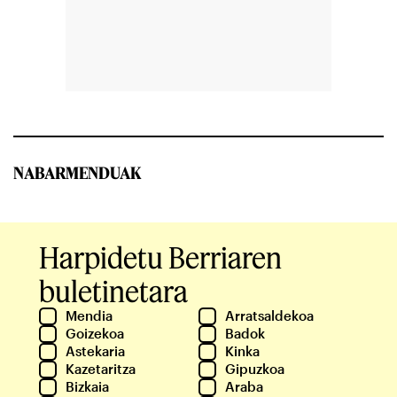
NABARMENDUAK
Harpidetu Berriaren
buletinetara
Mendia
Arratsaldekoa
Goizekoa
Badok
Astekaria
Kinka
Kazetaritza
Gipuzkoa
Bizkaia
Araba