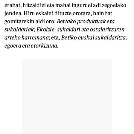
erabat, hitzaldiei eta mahai inguruei adi zegoelako
jendea
.
Hiru eskaini dituzte orotara, hainbat
gomitarekin aldi oro:
Bertako produktuak eta
sukaldariak
;
Ekoizle, sukaldari eta ostalaritzaren
arteko harremana
; eta,
Betiko euskal sukaldaritza:
egoera eta etorkizuna.