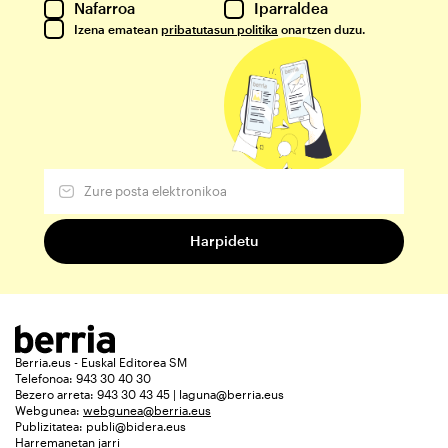
Nafarroa
Iparraldea
Izena ematean
pribatutasun politika
onartzen duzu.
Berria.eus - Euskal Editorea SM
Telefonoa: 943 30 40 30
Bezero arreta: 943 30 43 45 | laguna@berria.eus
Webgunea:
webgunea@berria.eus
Publizitatea:
publi@bidera.eus
Harremanetan jarri