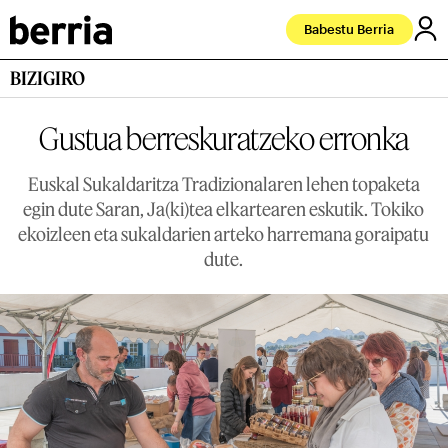
Babestu Berria
BIZIGIRO
Gustua berreskuratzeko erronka
Euskal Sukaldaritza Tradizionalaren lehen topaketa
egin dute Saran, Ja(ki)tea elkartearen eskutik. Tokiko
ekoizleen eta sukaldarien arteko harremana goraipatu
dute.