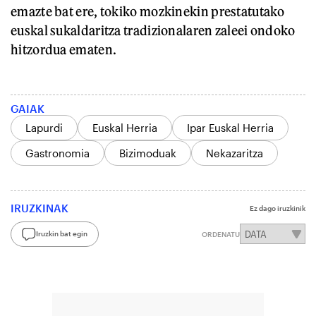
emazte bat ere, tokiko mozkinekin prestatutako
euskal sukaldaritza tradizionalaren zaleei ondoko
hitzordua ematen.
GAIAK
Lapurdi
Euskal Herria
Ipar Euskal Herria
Gastronomia
Bizimoduak
Nekazaritza
IRUZKINAK
Ez dago iruzkinik
Iruzkin bat egin
ORDENATU