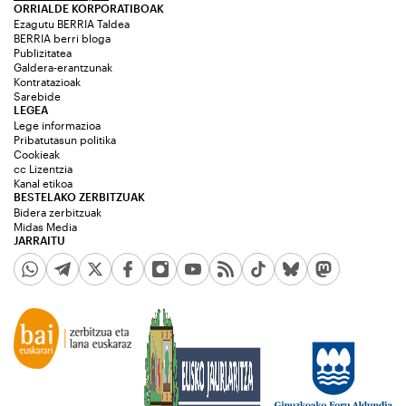
ORRIALDE KORPORATIBOAK
Ezagutu BERRIA Taldea
BERRIA berri bloga
Publizitatea
Galdera-erantzunak
Kontratazioak
Sarebide
LEGEA
Lege informazioa
Pribatutasun politika
Cookieak
cc Lizentzia
Kanal etikoa
BESTELAKO ZERBITZUAK
Bidera zerbitzuak
Midas Media
JARRAITU