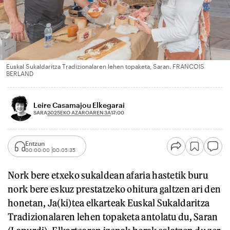
Euskal Sukaldaritza Tradizionalaren lehen topaketa, Saran. FRANCOIS
BERLAND
Leire Casamajou Elkegarai
2025EKO AZAROAREN 3A
SARA
17:00
Entzun
00:00:00
00:05:35
Nork bere etxeko sukaldean afaria hastetik buru
nork bere eskuz prestatzeko ohitura galtzen ari den
honetan, Ja(ki)tea elkarteak Euskal Sukaldaritza
Tradizionalaren lehen topaketa antolatu du, Saran