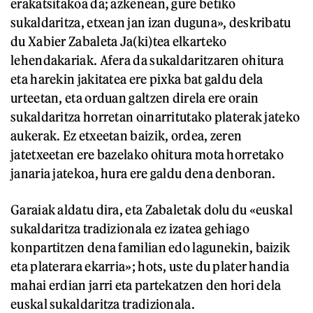
erakatsitakoa da; azkenean, gure betiko
sukaldaritza, etxean jan izan duguna», deskribatu
du Xabier Zabaleta Ja(ki)tea elkarteko
lehendakariak. Afera da sukaldaritzaren ohitura
eta harekin jakitatea ere pixka bat galdu dela
urteetan, eta orduan galtzen direla ere orain
sukaldaritza horretan oinarritutako platerak jateko
aukerak. Ez etxeetan baizik, ordea, zeren
jatetxeetan ere bazelako ohitura mota horretako
janaria jatekoa, hura ere galdu dena denboran.
Garaiak aldatu dira, eta Zabaletak dolu du «euskal
sukaldaritza tradizionala ez izatea gehiago
konpartitzen dena familian edo lagunekin, baizik
eta platerara ekarria»; hots, uste du plater handia
mahai erdian jarri eta partekatzen den hori dela
euskal sukaldaritza tradizionala.