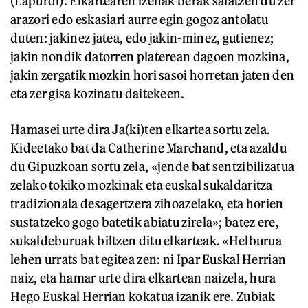
(Lapurdi). Elkartearen izenak berak salatzen du zer
arazori edo eskasiari aurre egin gogoz antolatu
duten: jakinez jatea, edo jakin-minez, gutienez;
jakin nondik datorren platerean dagoen mozkina,
jakin zergatik mozkin hori sasoi horretan jaten den
eta zer gisa kozinatu daitekeen.
Hamasei urte dira Ja(ki)ten elkartea sortu zela.
Kideetako bat da Catherine Marchand, eta azaldu
du Gipuzkoan sortu zela, «jende bat sentzibilizatua
zelako tokiko mozkinak eta euskal sukaldaritza
tradizionala desagertzera zihoazelako, eta horien
sustatzeko gogo batetik abiatu zirela»; batez ere,
sukaldeburuak biltzen ditu elkarteak. «Helburua
lehen urrats bat egitea zen: ni Ipar Euskal Herrian
naiz, eta hamar urte dira elkartean naizela, hura
Hego Euskal Herrian kokatua izanik ere. Zubiak