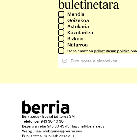
buletinetara
Mendia
Goizekoa
Astekaria
Kazetaritza
Bizkaia
Nafarroa
Izena ematean
pribatutasun politika
ona
Berria.eus - Euskal Editorea SM
Telefonoa: 943 30 40 30
Bezero arreta: 943 30 43 45 | laguna@berria.eus
Webgunea:
webgunea@berria.eus
Publizitatea:
publi@bidera.eus