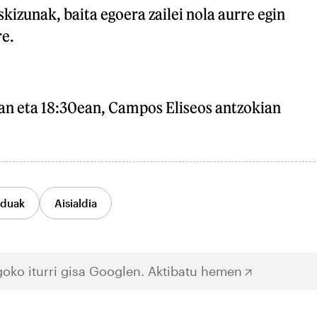
skizunak, baita egoera zailei nola aurre egin
re.
an eta 18:30ean, Campos Eliseos antzokian
oduak
Aisialdia
oko iturri gisa Googlen.
Aktibatu hemen