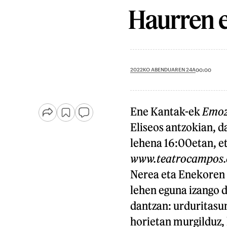
Haurren e
2022KO ABENDUAREN 24A
00:00
Ene Kantak-ek
Emozi
Eliseos antzokian, d
lehena 16:00etan, e
www.teatrocampos
Nerea eta Enekoren i
lehen eguna izango d
dantzan: urduritasun
horietan murgilduz, 