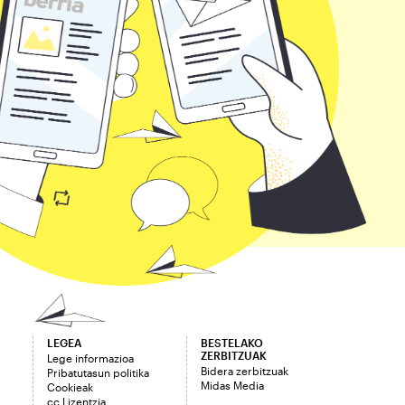
LEGEA
BESTELAKO
ZERBITZUAK
Lege informazioa
Bidera zerbitzuak
Pribatutasun politika
Midas Media
Cookieak
cc Lizentzia