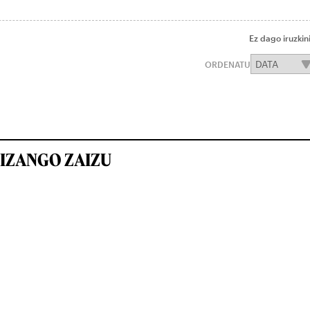
Ez dago iruzkin
ORDENATU
IZANGO ZAIZU