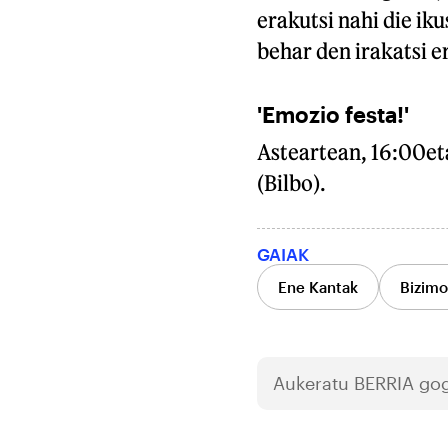
erakutsi nahi die iku
behar den irakatsi e
'Emozio festa!'
Asteartean, 16:00et
(Bilbo).
GAIAK
Ene Kantak
Bizim
Aukeratu
BERRIA
gog