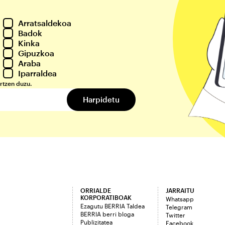
Arratsaldekoa
Badok
Kinka
Gipuzkoa
Araba
Iparraldea
rtzen duzu.
ORRIALDE
JARRAITU
KORPORATIBOAK
Whatsapp
Ezagutu BERRIA Taldea
Telegram
BERRIA berri bloga
Twitter
Publizitatea
Facebook