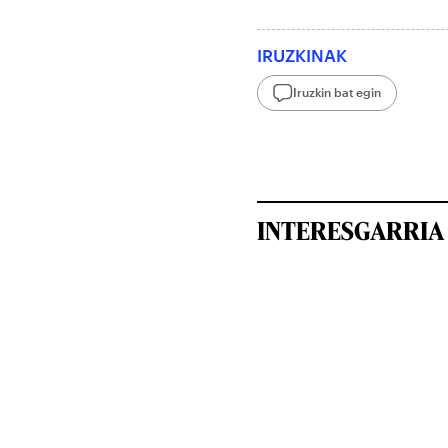
IRUZKINAK
Iruzkin bat egin
INTERESGARRIA 