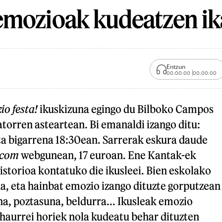
mozioak kudeatzen ik
Entzun
00:00:00
00:00:00
o festa!
ikuskizuna egingo du Bilboko Campos
atorren asteartean. Bi emanaldi izango ditu:
ta bigarrena 18:30ean. Sarrerak eskura daude
.com
webgunean, 17 euroan. Ene Kantak-ek
storioa kontatuko die ikusleei. Bien eskolako
a, eta hainbat emozio izango dituzte gorputzean
a, poztasuna, beldurra... Ikusleak emozio
haurrei horiek nola kudeatu behar dituzten