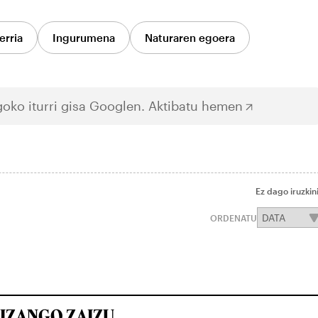
erria
Ingurumena
Naturaren egoera
oko iturri gisa Googlen.
Aktibatu hemen
Ez dago iruzkin
ORDENATU
IZANGO ZAIZU