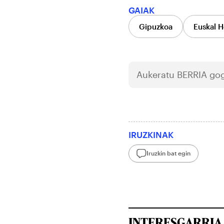
GAIAK
Gipuzkoa
Euskal H
Aukeratu
BERRIA
gog
IRUZKINAK
Iruzkin bat egin
INTERESGARRIA 