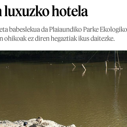
 luxuzko hotela
 eta babeslekua da Plaiaundiko Parke Ekologiko
in ohikoak ez diren hegaztiak ikus daitezke.