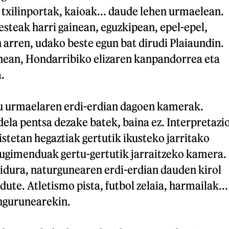
 txilinportak, kaioak... daude lehen urmaelean.
esteak harri gainean, eguzkipean, epel-epel,
n arren, udako beste egun bat dirudi Plaiaundin.
nean, Hondarribiko elizaren kanpandorrea eta
.
u urmaelaren erdi-erdian dagoen kamerak.
ela pentsa dezake batek, baina ez. Interpretazi
stetan hegaztiak gertutik ikusteko jarritako
gimenduak gertu-gertutik jarraitzeko kamera.
idura, naturgunearen erdi-erdian dauden kirol
dute. Atletismo pista, futbol zelaia, harmailak...
ingurunearekin.