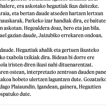
halere, era askotako hegaztiak ikus daitezke.
araia, eta bertan daude atseden hartzen lertxun
hauskarak. Parkeko izar handiak dira, ez baitute
n askotan. Hegoaldera doaz, bero eta jan bila.
el gazian daude, Jaizubiko errekaren ondoan.
daude. Hegaztiak ahalik eta gertuen ikusteko
o txabola txikiak dira. Bidean bi dorre ere
la iristen diren ikusi nahi dituenarentzat.
aren ostean, interpretazio zentroan dauden pane
takoa hobeto ulertzen laguntzen dute. Gozatzek
dago Plaiaundin. Igandean, gainera, Hegaztien
ospatuko dute.