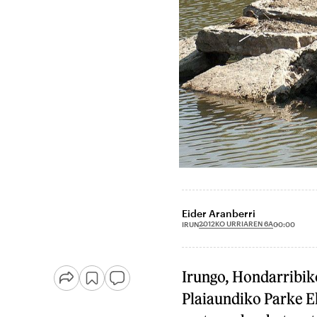
Eider Aranberri
2012KO URRIAREN 6A
IRUN
00:00
Irungo, Hondarribik
Plaiaundiko Parke Ek