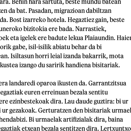
ara. Behin hara sartuta, beste mundu batean
zen da bat. Pasadan, migrazioan dabiltzan
da. Bost izarreko hotela. Hegaztiez gain, beste
neroko bizitokia ere bada. Narrastiek,
oek eta igelek ere badute lekua Plaiaundin. Haie
ik gabe, isil-isilik abiatu behar da bi
an. Isiltasun horri leial izanda bakarrik, mota
kustea izango du saririk handiena bisitariak.
era landaredi oparoa ikusten da. Garrantzitsua
hegaztiak euren erreinuan bezala sentitu
re ezinbestekoak dira. Lau daude guztira: bi ur
i ur gezakoak. Gerturatzen den bisitariak urmae
hendabizi. Bi urmaelak artifizialak dira, baina
egaztiak etxean bezala sentitzen dira. Lertxuntxo