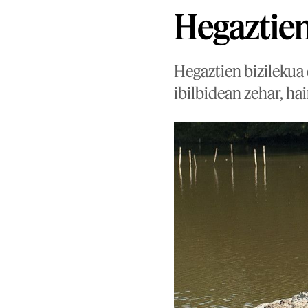
Hegaztien
Hegaztien bizilekua
ibilbidean zehar, ha