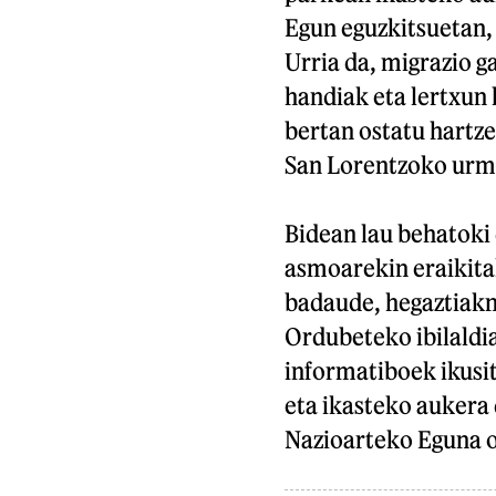
Egun eguzkitsuetan, 
Urria da, migrazio g
handiak eta lertxun 
bertan ostatu hartze
San Lorentzoko urma
Bidean lau behatoki 
asmoarekin eraikitak
badaude, hegaztiakno
Ordubeteko ibilaldi
informatiboek ikusi
eta ikasteko aukera 
Nazioarteko Eguna 