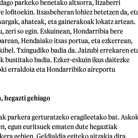
dago parkeko benetako altxorra, Itzaberri
e lofitoekin. Itsasbeheran lohiez betetzen da, et
xargak, ahateak, eta gainerakoak lokatz artean.
, zeri so egin. Eskuinean, Hondarribia bere
 parean, Hendaiako itsas portua, eta ezkerrean,
kibel. Txingudiko badia da. Jaizubi errekaren et
k bustitako badia. Ezker-eskuin ikus daitezke
oki erraldoia eta Hondarribiko aireportu
, hegazti gehiago
iak parkera gerturatzeko eragileetako bat. Asko
ren, egun euritsuek ematen dute hegaztiak
era gehien. Geldialdia egiteko aitzakia dira.