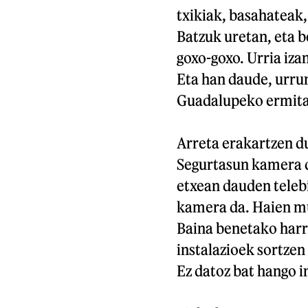
txikiak, basahateak,
Batzuk uretan, eta b
goxo-goxo. Urria iza
Eta han daude, urru
Guadalupeko ermita
Arreta erakartzen d
Segurtasun kamera d
etxean dauden telebi
kamera da. Haien mu
Baina benetako harr
instalazioek sortzen 
Ez datoz bat hango 