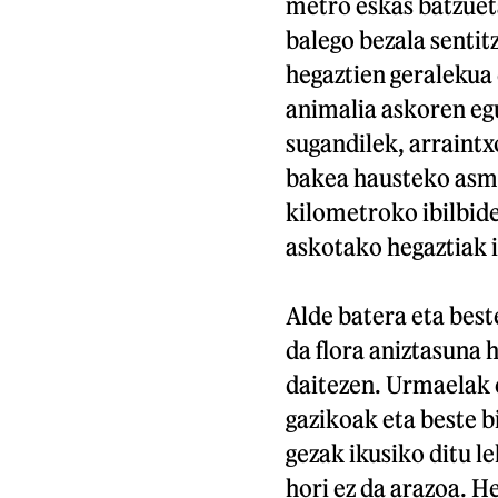
metro eskas batzuet
balego bezala sentit
hegaztien geralekua 
animalia askoren egu
sugandilek, arraintx
bakea hausteko asmor
kilometroko ibilbide
askotako hegaztiak i
Alde batera eta best
da flora aniztasuna 
daitezen. Urmaelak e
gazikoak eta beste b
gezak ikusiko ditu le
hori ez da arazoa. H