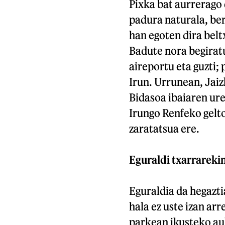
Pixka bat aurrerago 
padura naturala, ber
han egoten dira belt
Badute nora begiratu
aireportu eta guzti;
Irun. Urrunean, Jaiz
Bidasoa ibaiaren ure
Irungo Renfeko gelt
zaratatsua ere.
Eguraldi txarrarekin
Eguraldia da hegazt
hala ez uste izan ar
parkean ikusteko auk