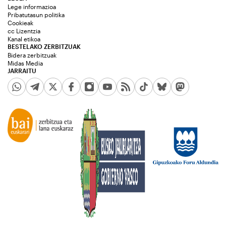
Lege informazioa
Pribatutasun politika
Cookieak
cc Lizentzia
Kanal etikoa
BESTELAKO ZERBITZUAK
Bidera zerbitzuak
Midas Media
JARRAITU