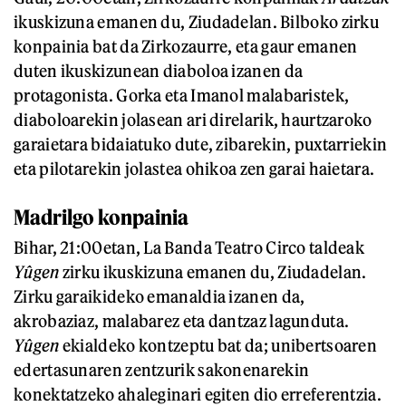
ikuskizuna emanen du, Ziudadelan. Bilboko zirku
konpainia bat da Zirkozaurre, eta gaur emanen
duten ikuskizunean diaboloa izanen da
protagonista. Gorka eta Imanol malabaristek,
diaboloarekin jolasean ari direlarik, haurtzaroko
garaietara bidaiatuko dute, zibarekin, puxtarriekin
eta pilotarekin jolastea ohikoa zen garai haietara.
Madrilgo konpainia
Bihar, 21:00etan, La Banda Teatro Circo taldeak
Yûgen
zirku ikuskizuna emanen du, Ziudadelan.
Zirku garaikideko emanaldia izanen da,
akrobaziaz, malabarez eta dantzaz lagunduta.
Yûgen
ekialdeko kontzeptu bat da; unibertsoaren
edertasunaren zentzurik sakonenarekin
konektatzeko ahaleginari egiten dio erreferentzia.