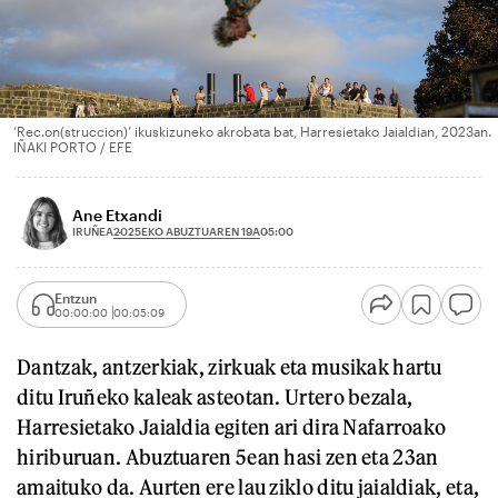
‘Rec.on(struccion)’ ikuskizuneko akrobata bat, Harresietako Jaialdian, 2023an.
IÑAKI PORTO / EFE
Ane Etxandi
2025EKO ABUZTUAREN 19A
IRUÑEA
05:00
Entzun
00:00:00
00:05:09
Dantzak, antzerkiak, zirkuak eta musikak hartu
ditu Iruñeko kaleak asteotan. Urtero bezala,
Harresietako Jaialdia egiten ari dira Nafarroako
hiriburuan. Abuztuaren 5ean hasi zen eta 23an
amaituko da. Aurten ere lau ziklo ditu jaialdiak, eta,