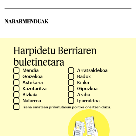
NABARMENDUAK
Harpidetu Berriaren
buletinetara
Mendia
Arratsaldekoa
Goizekoa
Badok
Astekaria
Kinka
Kazetaritza
Gipuzkoa
Bizkaia
Araba
Nafarroa
Iparraldea
Izena ematean
pribatutasun politika
onartzen duzu.