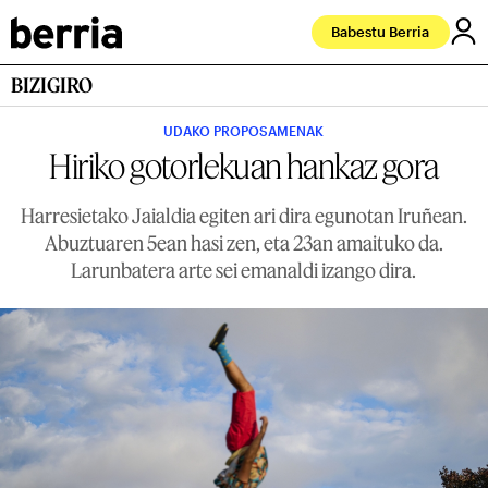
Babestu Berria
BIZIGIRO
UDAKO PROPOSAMENAK
Hiriko gotorlekuan hankaz gora
Harresietako Jaialdia egiten ari dira egunotan Iruñean.
Abuztuaren 5ean hasi zen, eta 23an amaituko da.
Larunbatera arte sei emanaldi izango dira.