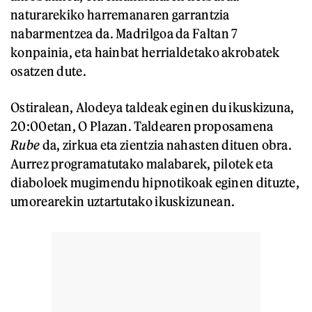
naturarekiko harremanaren garrantzia
nabarmentzea da. Madrilgoa da Faltan 7
konpainia, eta hainbat herrialdetako akrobatek
osatzen dute.
Ostiralean, Alodeya taldeak eginen du ikuskizuna,
20:00etan, O Plazan. Taldearen proposamena
Rube
da, zirkua eta zientzia nahasten dituen obra.
Aurrez programatutako malabarek, pilotek eta
diaboloek mugimendu hipnotikoak eginen dituzte,
umorearekin uztartutako ikuskizunean.