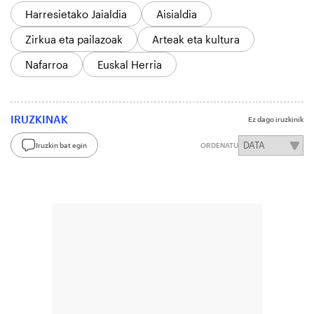
Harresietako Jaialdia
Aisialdia
Zirkua eta pailazoak
Arteak eta kultura
Nafarroa
Euskal Herria
IRUZKINAK
Ez dago iruzkinik
Iruzkin bat egin
ORDENATU