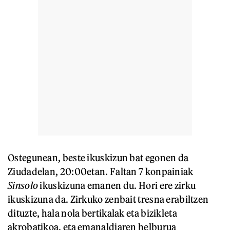
Ostegunean, beste ikuskizun bat egonen da
Ziudadelan, 20:00etan. Faltan 7 konpainiak
Sinsolo
ikuskizuna emanen du. Hori ere zirku
ikuskizuna da. Zirkuko zenbait tresna erabiltzen
dituzte, hala nola bertikalak eta bizikleta
akrobatikoa, eta emanaldiaren helburua