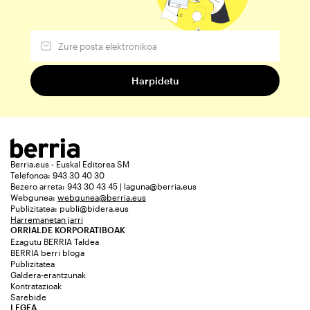
Berria.eus - Euskal Editorea SM
Telefonoa: 943 30 40 30
Bezero arreta: 943 30 43 45 | laguna@berria.eus
Webgunea:
webgunea@berria.eus
Publizitatea:
publi@bidera.eus
Harremanetan jarri
ORRIALDE KORPORATIBOAK
Ezagutu BERRIA Taldea
BERRIA berri bloga
Publizitatea
Galdera-erantzunak
Kontratazioak
Sarebide
LEGEA