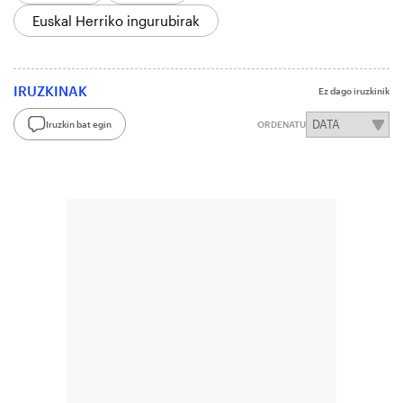
Euskal Herriko ingurubirak
IRUZKINAK
Ez dago iruzkinik
Iruzkin bat egin
ORDENATU