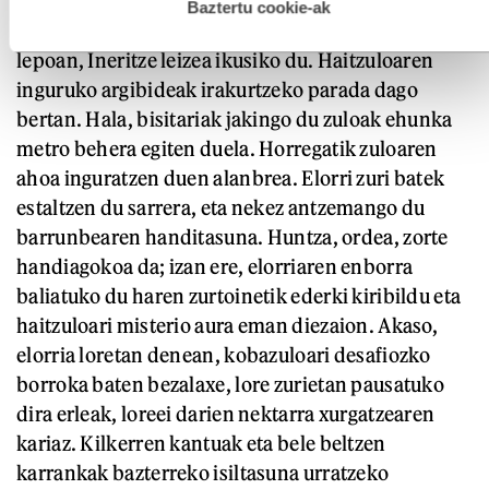
tontorrera igoko da. Handik hurbil, Saraua
esplizitua ematen diguzu.
Gehiago irakurri
Baztertu cookie-ak
tontorraren azpian pinu batzuk hazten diren
lepoan, Ineritze leizea ikusiko du. Haitzuloaren
inguruko argibideak irakurtzeko parada dago
bertan. Hala, bisitariak jakingo du zuloak ehunka
metro behera egiten duela. Horregatik zuloaren
ahoa inguratzen duen alanbrea. Elorri zuri batek
estaltzen du sarrera, eta nekez antzemango du
barrunbearen handitasuna. Huntza, ordea, zorte
handiagokoa da; izan ere, elorriaren enborra
baliatuko du haren zurtoinetik ederki kiribildu eta
haitzuloari misterio aura eman diezaion. Akaso,
elorria loretan denean, kobazuloari desafiozko
borroka baten bezalaxe, lore zurietan pausatuko
dira erleak, loreei darien nektarra xurgatzearen
kariaz. Kilkerren kantuak eta bele beltzen
karrankak bazterreko isiltasuna urratzeko