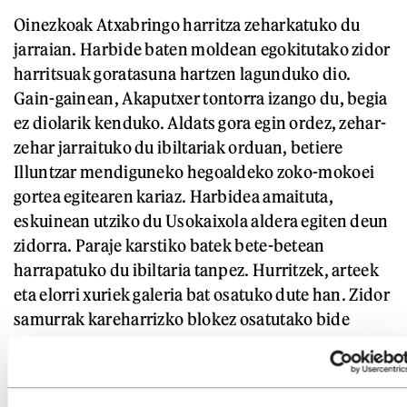
Oinezkoak Atxabringo harritza zeharkatuko du
jarraian. Harbide baten moldean egokitutako zidor
harritsuak goratasuna hartzen lagunduko dio.
Gain-gainean, Akaputxer tontorra izango du, begia
ez diolarik kenduko. Aldats gora egin ordez, zehar-
zehar jarraituko du ibiltariak orduan, betiere
Illuntzar mendiguneko hegoaldeko zoko-mokoei
gortea egitearen kariaz. Harbidea amaituta,
eskuinean utziko du Usokaixola aldera egiten deun
zidorra. Paraje karstiko batek bete-betean
harrapatuko du ibiltaria tanpez. Hurritzek, arteek
eta elorri xuriek galeria bat osatuko dute han. Zidor
samurrak kareharrizko blokez osatutako bide
katramilatuari emango dio bidea. Labirintotik
irtetean, eskuinean lagako du Kobara doan bidexka
eta, apurka-apurka, Akaputxer tontorrera