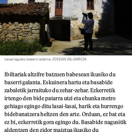
Lexarragoiko baserri ederra. JOSEAN GIL-GARCIA
Ibiltariak altzifre batzuen babesean ikusiko du
baserri galanta. Eskuinera hartu eta basabide
zabaletik jarraituko du zehar-zehar. Ezkerretik
irtengo den bide patarra utzi eta ehunka metro
gehiago egingo ditu lasai-lasai, harik eta hurrengo
bidebanatzera heltzen den arte. Orduan, ez bat eta
ez bi, ezkerretik gora egingo du. Basabide nagusitik
aldentzen den zidor maiztua ikusiko du