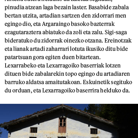
pinudia atzean laga bezain laster. Basabide zabala
bertan utzita, artadian sartzen den zidorrari men
egingo dio, eta Argaraingo basoko bazterrak
ezagutaraztera abiatuko da zoli eta zalu. Sigi-saga
bideratuko du zidorrak oinezko otzana. Ereinotzak
eta lianak artadi zaharrari lotuta ikusiko ditu bide
patartsuan gora egiten duen bitartean.
Lexarrabeko eta Lexarragoiko baserriak lotzen
dituen bide zabalarekin topo egingo du artadiaren
barruko aldatsa amaitutakoan. Eskuinetik segituko
du orduan, eta Lexarragoiko baserrira helduko da.