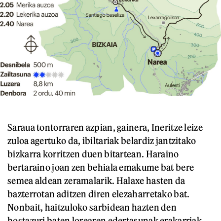
Saraua tontorraren azpian, gainera, Ineritze leize
zuloa agertuko da, ibiltariak belardiz jantzitako
bizkarra korritzen duen bitartean. Haraino
bertaraino joan zen behiala emakume bat bere
semea aldean zeramalarik. Halaxe hasten da
bazterrotan aditzen diren elezaharretako bat.
Nonbait, haitzuloko sarbidean hazten den
hostazuri baten lorearen edertasunak erakarriak