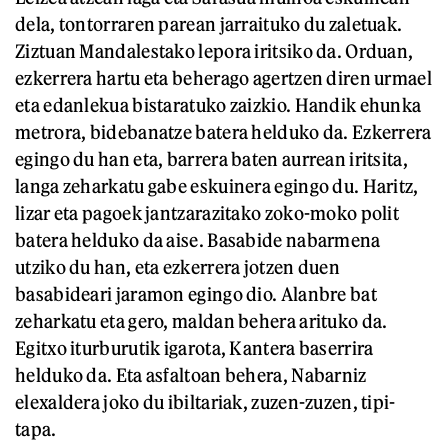
dela, tontorraren parean jarraituko du zaletuak.
Ziztuan Mandalestako lepora iritsiko da. Orduan,
ezkerrera hartu eta beherago agertzen diren urmael
eta edanlekua bistaratuko zaizkio. Handik ehunka
metrora, bidebanatze batera helduko da. Ezkerrera
egingo du han eta, barrera baten aurrean iritsita,
langa zeharkatu gabe eskuinera egingo du. Haritz,
lizar eta pagoek jantzarazitako zoko-moko polit
batera helduko da aise. Basabide nabarmena
utziko du han, eta ezkerrera jotzen duen
basabideari jaramon egingo dio. Alanbre bat
zeharkatu eta gero, maldan behera arituko da.
Egitxo iturburutik igarota, Kantera baserrira
helduko da. Eta asfaltoan behera, Nabarniz
elexaldera joko du ibiltariak, zuzen-zuzen, tipi-
tapa.