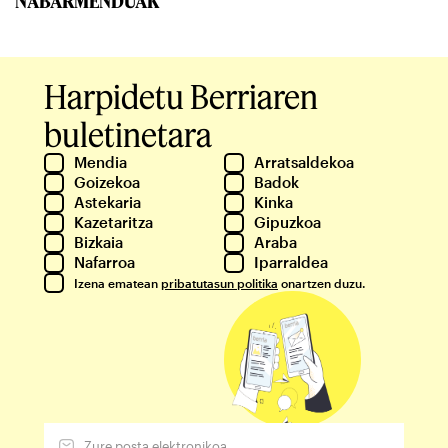
NABARMENDUAK
Harpidetu Berriaren
buletinetara
Mendia
Arratsaldekoa
Goizekoa
Badok
Astekaria
Kinka
Kazetaritza
Gipuzkoa
Bizkaia
Araba
Nafarroa
Iparraldea
Izena ematean
pribatutasun politika
onartzen duzu.