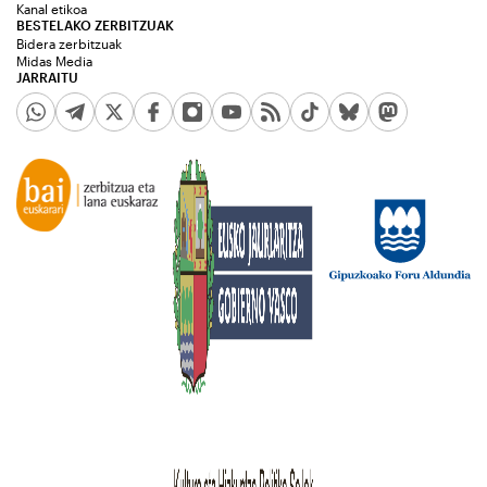
Kanal etikoa
BESTELAKO ZERBITZUAK
Bidera zerbitzuak
Midas Media
JARRAITU