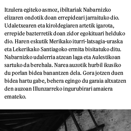
Itzulera egiteko asmoz, ibiltariak Nabarnizko
elizaren ondotik doan errepideari jarraituko dio.
Udaletxearen eta kiroldegiaren artetik igarota,
errepide bazterretik doan zidor egokituari helduko
dio. Haren eskutik Merikako iturri-latsagia-uraska
eta Lekerikako Santiagoko ermita bisitatuko ditu.
Nabarnizko udalerria atzean laga eta Aulestikoan
sartuko da berehala. Narea auzotik hurbil ikusiko
du porlan bidea banantzen dela. Gora jotzen duen
bidea hartu gabe, behera egingo du garaia altxatzen
den auzoan Illunzarreko ingurubirari amaiera
emateko.