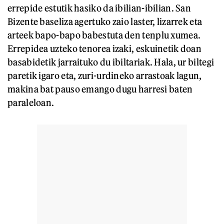
errepide estutik hasiko da ibilian-ibilian. San
Bizente baseliza agertuko zaio laster, lizarrek eta
arteek bapo-bapo babestuta den tenplu xumea.
Errepidea uzteko tenorea izaki, eskuinetik doan
basabidetik jarraituko du ibiltariak. Hala, ur biltegi
paretik igaro eta, zuri-urdineko arrastoak lagun,
makina bat pauso emango dugu harresi baten
paraleloan.