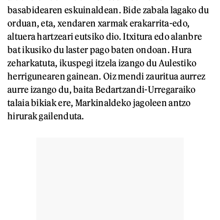
basabidearen eskuinaldean. Bide zabala lagako du
orduan, eta, xendaren xarmak erakarrita-edo,
altuera hartzeari eutsiko dio. Itxitura edo alanbre
bat ikusiko du laster pago baten ondoan. Hura
zeharkatuta, ikuspegi itzela izango du Aulestiko
herrigunearen gainean. Oiz mendi zauritua aurrez
aurre izango du, baita Bedartzandi-Urregaraiko
talaia bikiak ere, Markinaldeko jagoleen antzo
hirurak gailenduta.