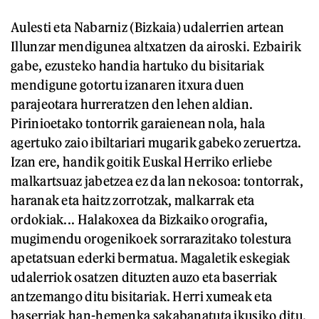
Aulesti eta Nabarniz (Bizkaia) udalerrien artean
Illunzar mendigunea altxatzen da airoski. Ezbairik
gabe, ezusteko handia hartuko du bisitariak
mendigune gotortu izanaren itxura duen
parajeotara hurreratzen den lehen aldian.
Pirinioetako tontorrik garaienean nola, hala
agertuko zaio ibiltariari mugarik gabeko zeruertza.
Izan ere, handik goitik Euskal Herriko erliebe
malkartsuaz jabetzea ez da lan nekosoa: tontorrak,
haranak eta haitz zorrotzak, malkarrak eta
ordokiak... Halakoxea da Bizkaiko orografia,
mugimendu orogenikoek sorrarazitako tolestura
apetatsuan ederki bermatua. Magaletik eskegiak
udalerriok osatzen dituzten auzo eta baserriak
antzemango ditu bisitariak. Herri xumeak eta
baserriak han-hemenka sakabanatuta ikusiko ditu.