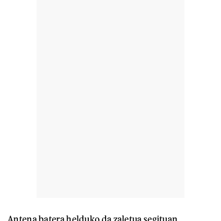
Antena batera helduko da zaletua segituan,