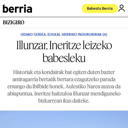
Babestu Berria
BIZIGIRO
UDAKO SERIEA. EUSKAL HERRIKO INGURUBIRAK (II)
Illunzar, Ineritze leizeko
babesleku
Historiak eta kondairak bat egiten duten bazter
amiragarria bertatik bertara ezagutzeko parada
emango du ibilbide honek. Aulestiko Narea auzoa da
abiapuntua. Ineritze haitzuloa Illunzar mendiguneko
bizkarrean ikus daiteke.