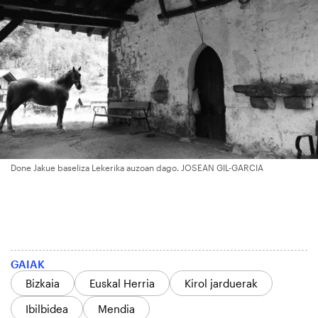
Done Jakue baseliza Lekerika auzoan dago. JOSEAN GIL-GARCIA
GAIAK
Bizkaia
Euskal Herria
Kirol jarduerak
Ibilbidea
Mendia