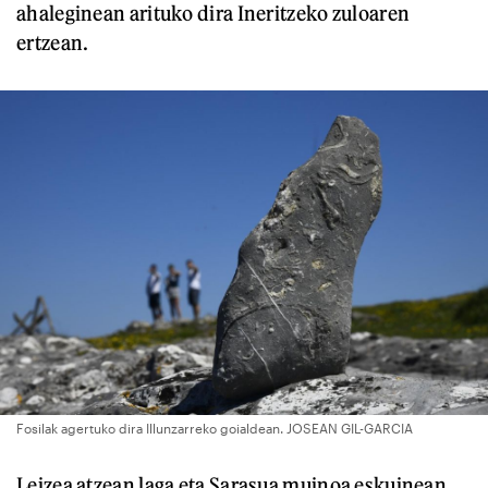
ahaleginean arituko dira Ineritzeko zuloaren
ertzean.
Fosilak agertuko dira Illunzarreko goialdean. JOSEAN GIL-GARCIA
Leizea atzean laga eta Sarasua muinoa eskuinean