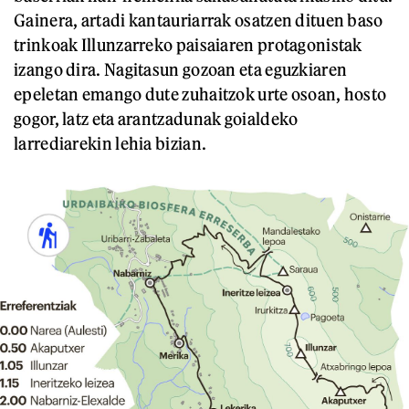
Gainera, artadi kantauriarrak osatzen dituen baso
trinkoak Illunzarreko paisaiaren protagonistak
izango dira. Nagitasun gozoan eta eguzkiaren
epeletan emango dute zuhaitzok urte osoan, hosto
gogor, latz eta arantzadunak goialdeko
larrediarekin lehia bizian.