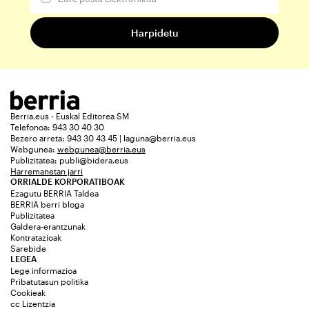
Berria.eus - Euskal Editorea SM
Telefonoa: 943 30 40 30
Bezero arreta: 943 30 43 45 | laguna@berria.eus
Webgunea:
webgunea@berria.eus
Publizitatea:
publi@bidera.eus
Harremanetan jarri
ORRIALDE KORPORATIBOAK
Ezagutu BERRIA Taldea
BERRIA berri bloga
Publizitatea
Galdera-erantzunak
Kontratazioak
Sarebide
LEGEA
Lege informazioa
Pribatutasun politika
Cookieak
cc Lizentzia