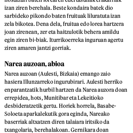
izan ziren berehala. Beste kondaira batek dio
sarbideko pikondo baten fruituak liluratuta izan
zela bikotea. Dena dela, fruitua edo lorea hartzera
joan zirenean, zer eta haitzulotik behera amildu
egin ziren bi-biak. Iturrikoerreka inguruan agertu
ziren amaren jantzi gorriak.
Narea auzoan, abioa
Narea auzoan (Aulesti, Bizkaia) emango zaio
hasiera Illunzarreko ingurubirari. Aulesti herriko
enparantzatik hurbil hartzen da Narea auzora doan
errepidea, hots, Munitibar eta Lekeitioko
desbideratzetik gertu. Horiek horrela, Basabe-
Soloeta aparkalekutik gora eginda, Nareako
baserriak altxatzen diren talaiara iritsiko da
txangolaria, berehalakoan. Gernikara doan