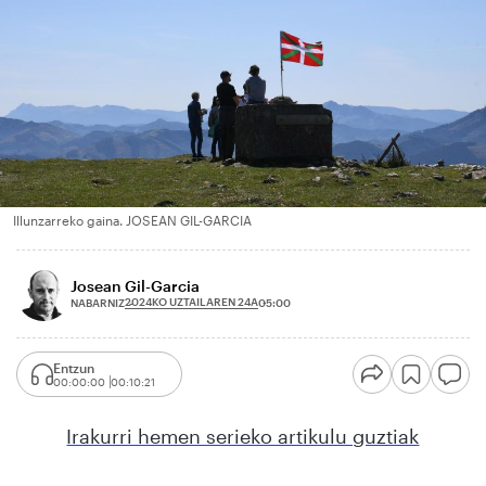
Illunzarreko gaina. JOSEAN GIL-GARCIA
Josean Gil-Garcia
2024KO UZTAILAREN 24A
NABARNIZ
05:00
Entzun
00:00:00
00:10:21
Irakurri hemen serieko artikulu guztiak