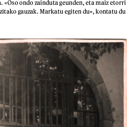
. «Oso ondo zainduta geunden, eta maiz etorri
bizitako gauzak. Markatu egiten du», kontatu du