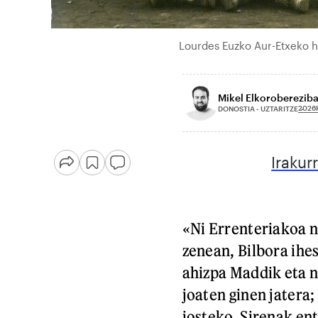
Lourdes Euzko Aur-Etxeko h
Mikel Elkorobereziba
2026
DONOSTIA - UZTARITZE
Irakur
«Ni Errenteriakoa n
zenean, Bilbora ihes
ahizpa Maddik eta n
joaten ginen jatera
josteko. Sirenak ent