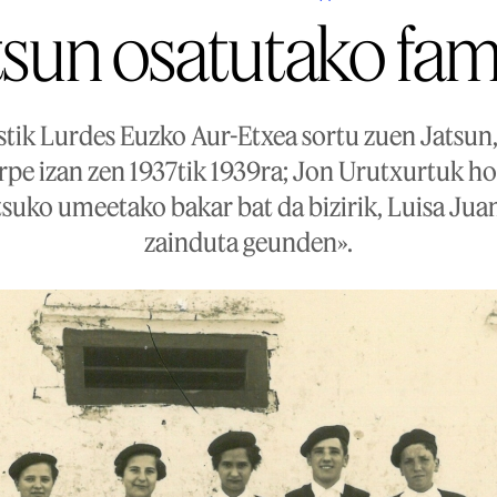
tsun osatutako fami
tik Lurdes Euzko Aur-Etxea sortu zuen Jatsun,
pe izan zen 1937tik 1939ra; Jon Urutxurtuk ho
tsuko umeetako bakar bat da bizirik, Luisa Ju
zainduta geunden».