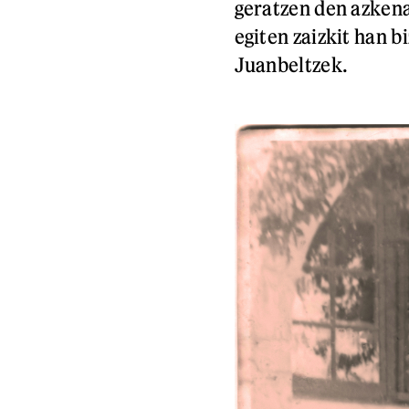
geratzen den azkena
egiten zaizkit han 
Juanbeltzek.