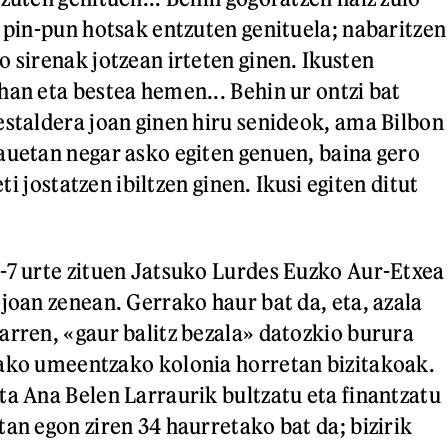
, pin-pun hotsak entzuten genituela; nabaritzen
o sirenak jotzean irteten ginen. Ikusten
han eta bestea hemen... Behin ur ontzi bat
estaldera joan ginen hiru senideok, ama Bilbon
auetan negar asko egiten genuen, baina gero
beti jostatzen ibiltzen ginen. Ikusi egiten ditut
-7 urte zituen Jatsuko Lurdes Euzko Aur-Etxea
 joan zenean. Gerrako haur bat da, eta, azala
arren, «gaur balitz bezala» datozkio burura
rako umeentzako kolonia horretan bizitakoak.
ta Ana Belen Larraurik bultzatu eta finantzatu
tan egon ziren 34 haurretako bat da; bizirik