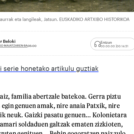
aurrak eta langileak, Jatsun. EUSKADIKO ARTXIBO HISTORIKOA
r Beloki
Entzun
KO MAIATZAREN 6A
05:00
00:00:00
00:14:51
ri serie honetako artikulu guztiak
aiz, familia abertzale batekoa. Gerra piztu
 egin genuen amak, nire anaia Patxik, nire
ik neuk. Gaizki pasatu genuen... Kolonietara
; amari soldaduen galtzak ematen zizkioten,
zuten genituen... Behin gogoratzen naiz zulo