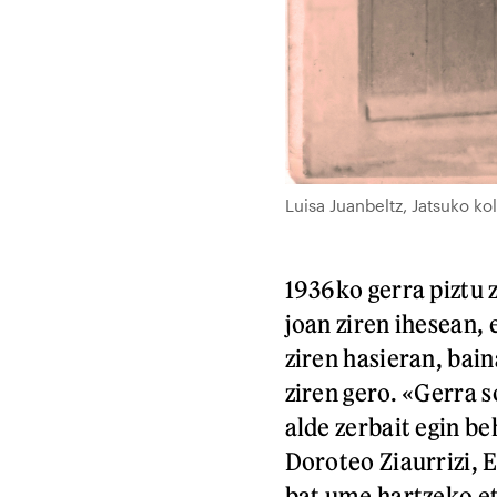
Luisa Juanbeltz, Jatsuko kol
1936ko gerra piztu 
joan ziren ihesean,
ziren hasieran, bain
ziren gero. «Gerra 
alde zerbait egin b
Doroteo Ziaurrizi, 
bat ume hartzeko e