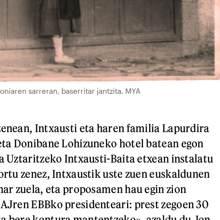
oniaren sarreran, baserritar jantzita. MYA
zenean, Intxausti eta haren familia Lapurdira
 eta Donibane Lohizuneko hotel batean egon
a Uztaritzeko Intxausti-Baita etxean instalatu
sortu zenez, Intxaustik uste zuen euskaldunen
ehar zuela, eta proposamen hau egin zion
EAJren EBBko presidenteari: prest zegoen 30
ta bere kontura mantentzeko», azaldu du Jon