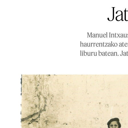
Ja
Manuel Intxaus
haurrentzako ater
liburu batean. Ja