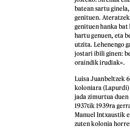
batean sartu ginela
genituen. Ateratzek
genituen hanka bat 
hartu genuen, eta b
utzita. Lehenengo g
jostari ibili ginen: 
oraindik irudiak».
Luisa Juanbeltzek 6
koloniara (Lapurdi)
jada zimurtua duen 
1937tik 1939ra ger
Manuel Intxaustik e
zuten kolonia horre