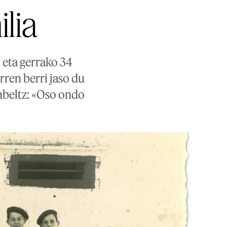
lia
 eta gerrako 34
rren berri jaso du
anbeltz: «Oso ondo