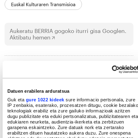
Euskal Kulturaren Transmisioa
Aukeratu
BERRIA
gogoko iturri gisa Googlen.
Aktibatu hemen
IRUZKINAK
Ez dago iruzkinik
Iruzkin bat egin
ORDENATU
Datuen erabilera arduratsua
Guk eta
gure 1022 kideek
sure informacio pertsonala, zure
IP zenbakia, esaterako, prozesatzen ditugu, cookie bezalak
teknologiak erabiliz eta zure gailuko informazioak azitzen
dugu publizitate eta eduki pertsonalizatua, publizitatearen eta
edukiaren neurketa, audientzia-ikerketa eta zerbitzuen
garapena eskaintzeko. Zure datuak nork eta zertarako
erabiltzen dituen hautatzeko aukera duzu. Zure onespena