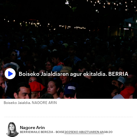
Boiseko Jaialdiaren agur ekitaldia. BERRIA
Boiseko Jaialdia. NAGORE ARIN
Nagore Arin
2025EKO ABUZTUAREN 4A
BERRIEMAILE BEREZIA - BOISE
08:20