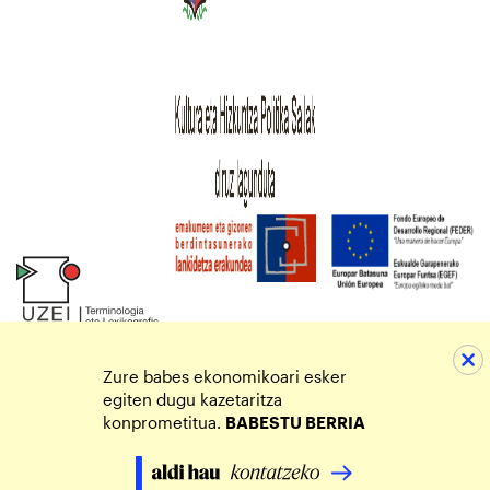
Zure babes ekonomikoari esker
egiten dugu kazetaritza
konprometitua.
BABESTU BERRIA