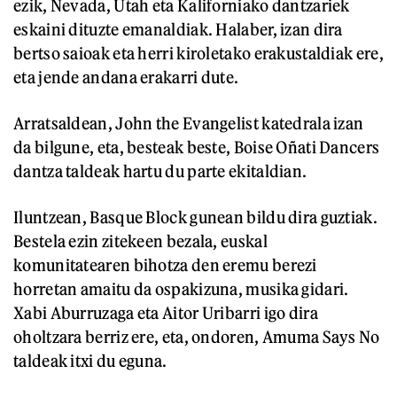
ezik, Nevada, Utah eta Kaliforniako dantzariek
eskaini dituzte emanaldiak. Halaber, izan dira
bertso saioak eta herri kiroletako erakustaldiak ere,
eta jende andana erakarri dute.
Arratsaldean, John the Evangelist katedrala izan
da bilgune, eta, besteak beste, Boise Oñati Dancers
dantza taldeak hartu du parte ekitaldian.
Iluntzean, Basque Block gunean bildu dira guztiak.
Bestela ezin zitekeen bezala, euskal
komunitatearen bihotza den eremu berezi
horretan amaitu da ospakizuna, musika gidari.
Xabi Aburruzaga eta Aitor Uribarri igo dira
oholtzara berriz ere, eta, ondoren, Amuma Says No
taldeak itxi du eguna.