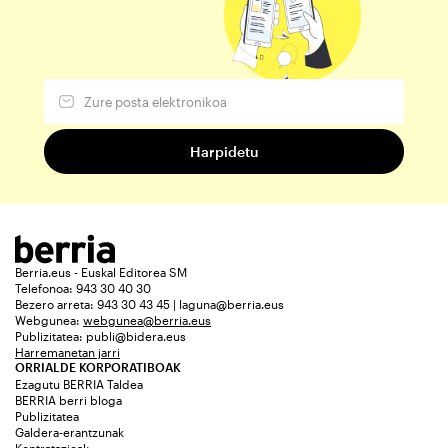
Berria.eus - Euskal Editorea SM
Telefonoa: 943 30 40 30
Bezero arreta: 943 30 43 45 | laguna@berria.eus
Webgunea:
webgunea@berria.eus
Publizitatea:
publi@bidera.eus
Harremanetan jarri
ORRIALDE KORPORATIBOAK
Ezagutu BERRIA Taldea
BERRIA berri bloga
Publizitatea
Galdera-erantzunak