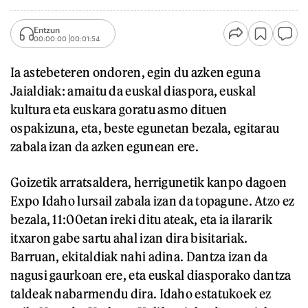
Entzun
00:00:00
00:01:54
Ia astebeteren ondoren, egin du azken eguna
Jaialdiak: amaitu da euskal diaspora, euskal
kultura eta euskara goratu asmo dituen
ospakizuna, eta, beste egunetan bezala, egitarau
zabala izan da azken egunean ere.
Goizetik arratsaldera, herrigunetik kanpo dagoen
Expo Idaho lursail zabala izan da topagune. Atzo ez
bezala, 11:00etan ireki ditu ateak, eta ia ilararik
itxaron gabe sartu ahal izan dira bisitariak.
Barruan, ekitaldiak nahi adina. Dantza izan da
nagusi gaurkoan ere, eta euskal diasporako dantza
taldeak nabarmendu dira. Idaho estatukoek ez