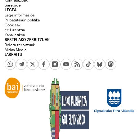
Kontratazioak
Sarebide
LEGEA
Lege informazioa
Pribatutasun politika
Cookieak
cc Lizentzia
Kanal etikoa
BESTELAKO ZERBITZUAK
Bidera zerbitzuak
Midas Media
JARRAITU