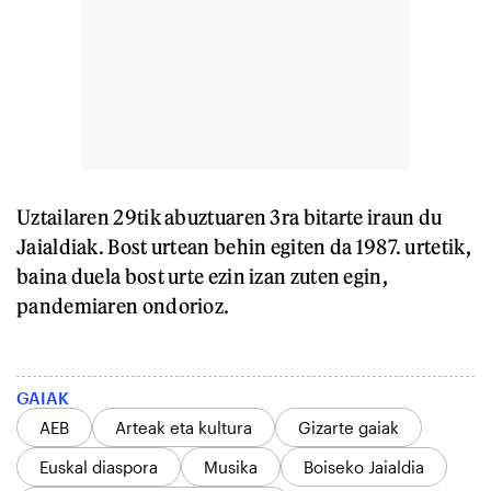
Uztailaren 29tik abuztuaren 3ra bitarte iraun du
Jaialdiak. Bost urtean behin egiten da 1987. urtetik,
baina duela bost urte ezin izan zuten egin,
pandemiaren ondorioz.
GAIAK
AEB
Arteak eta kultura
Gizarte gaiak
Euskal diaspora
Musika
Boiseko Jaialdia