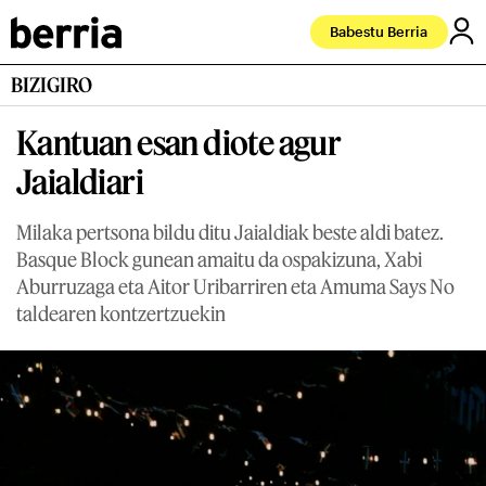
Babestu Berria
BIZIGIRO
Kantuan esan diote agur
Jaialdiari
Milaka pertsona bildu ditu Jaialdiak beste aldi batez.
Basque Block gunean amaitu da ospakizuna, Xabi
Aburruzaga eta Aitor Uribarriren eta Amuma Says No
taldearen kontzertzuekin