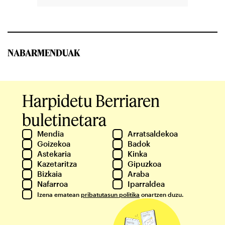
NABARMENDUAK
Harpidetu Berriaren
buletinetara
Mendia
Arratsaldekoa
Goizekoa
Badok
Astekaria
Kinka
Kazetaritza
Gipuzkoa
Bizkaia
Araba
Nafarroa
Iparraldea
Izena ematean
pribatutasun politika
onartzen duzu.