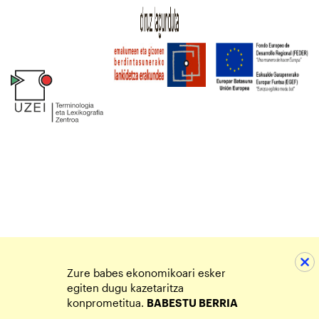
Zure babes ekonomikoari esker
egiten dugu kazetaritza
konprometitua.
BABESTU BERRIA