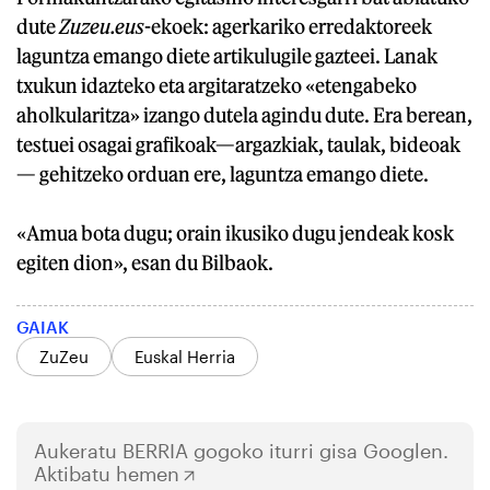
dute
Zuzeu.eus
-ekoek: agerkariko erredaktoreek
laguntza emango diete artikulugile gazteei. Lanak
txukun idazteko eta argitaratzeko «etengabeko
aholkularitza» izango dutela agindu dute. Era berean,
testuei osagai grafikoak—argazkiak, taulak, bideoak
— gehitzeko orduan ere, laguntza emango diete.
«Amua bota dugu; orain ikusiko dugu jendeak kosk
egiten dion», esan du Bilbaok.
GAIAK
ZuZeu
Euskal Herria
Aukeratu
BERRIA
gogoko iturri gisa Googlen.
Aktibatu hemen