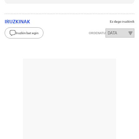
IRUZKINAK
Ez dago iruzkinik
Iruzkin bat egin
ORDENATU