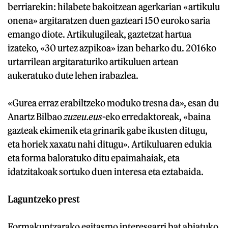
berriarekin: hilabete bakoitzean agerkarian «artikulu
onena» argitaratzen duen gazteari 150 euroko saria
emango diote. Artikulugileak, gaztetzat hartua
izateko, «30 urtez azpikoa» izan beharko du. 2016ko
urtarrilean argitaraturiko artikuluen artean
aukeratuko dute lehen irabazlea.
«Gurea erraz erabiltzeko moduko tresna da», esan du
Anartz Bilbao
zuzeu.eus
-eko erredaktoreak, «baina
gazteak ekimenik eta grinarik gabe ikusten ditugu,
eta horiek xaxatu nahi ditugu». Artikuluaren edukia
eta forma baloratuko ditu epaimahaiak, eta
idatzitakoak sortuko duen interesa eta eztabaida.
Laguntzeko prest
Formakuntzarako egitasmo interesgarri bat abiatuko