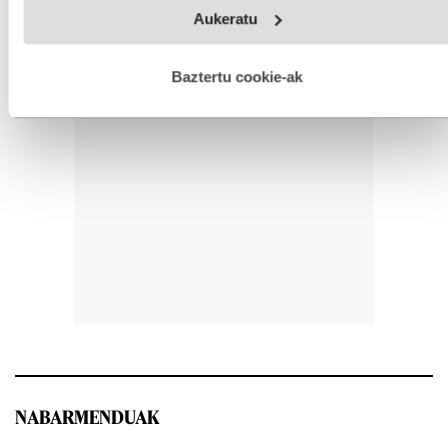
Webgune honek cookie propioak eta hirugarrenen cookie-
Aukeratu
fitxategiak erabiltzen ditu. Zure esperientzia eta zerbitzuak
hobetzeko asmoz, cookie teknologiaz baliatzen gara. Ohar
hau onartuz gero, teknologia hori erabiltzeko baimen
esplizitua ematen diguzu.
Gehiago irakurri
Baztertu cookie-ak
NABARMENDUAK