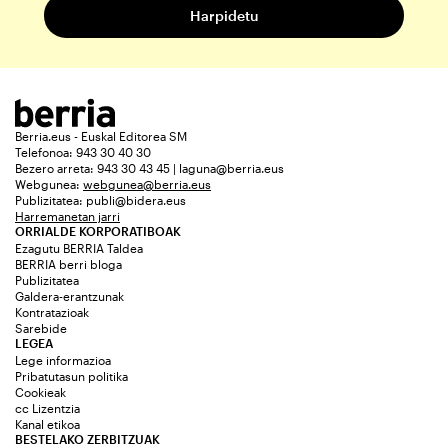
Berria.eus - Euskal Editorea SM
Telefonoa: 943 30 40 30
Bezero arreta: 943 30 43 45 | laguna@berria.eus
Webgunea:
webgunea@berria.eus
Publizitatea:
publi@bidera.eus
Harremanetan jarri
ORRIALDE KORPORATIBOAK
Ezagutu BERRIA Taldea
BERRIA berri bloga
Publizitatea
Galdera-erantzunak
Kontratazioak
Sarebide
LEGEA
Lege informazioa
Pribatutasun politika
Cookieak
cc Lizentzia
Kanal etikoa
BESTELAKO ZERBITZUAK