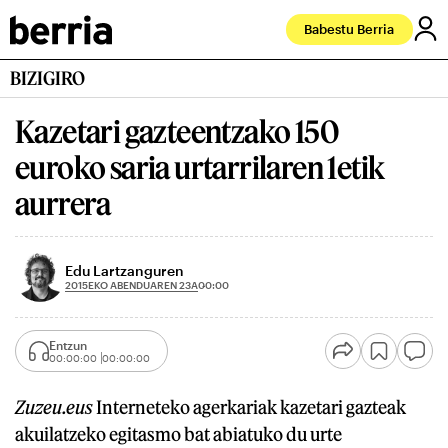
Babestu Berria
BIZIGIRO
Kazetari gazteentzako 150
euroko saria urtarrilaren 1etik
aurrera
Edu Lartzanguren
2015EKO ABENDUAREN 23A
00:00
Entzun
00:00:00
00:00:00
Zuzeu.eus
Interneteko agerkariak kazetari gazteak
akuilatzeko egitasmo bat abiatuko du urte