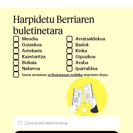
Harpidetu Berriaren
buletinetara
Mendia
Arratsaldekoa
Goizekoa
Badok
Astekaria
Kinka
Kazetaritza
Gipuzkoa
Bizkaia
Araba
Nafarroa
Iparraldea
Izena ematean
pribatutasun politika
onartzen duzu.