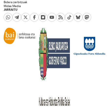
Bidera zerbitzuak
Midas Media
JARRAITU