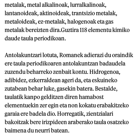
metalak, metal alkalinoak, lurralkalinoak,
lantanoideak, aktinoideak, trantsizio metalak,
metaloideak, ez-metalak, halogenoak eta gas
metalak bereizten dira.Guztira 118 elementu kimiko
daude taula periodikoan.
Antolakuntzari lotuta, Romanek adierazi du oraindik
ere taula periodikoaren antolakuntzan badaudela
zuzendu beharreko zenbait kontu. Hidrogenoa,
adibidez, ezkerraldean ageri da, eta eskuineko
zutabean behar luke, gasekin batera. Bestalde,
taulatik kanpo gelditzen diren hamabost
elementuekin zer egin eta non kokatu erabakitzeko
garaia ere badela dio. Horregatik, zientzialari
bakoitzak bere irizpideen araberako taula osatzeko
baimena du neurri batean.