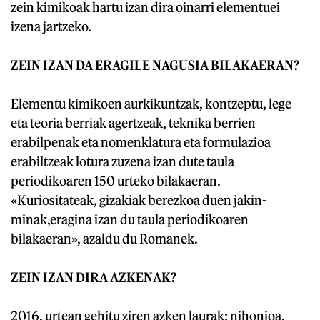
zein kimikoak hartu izan dira oinarri elementuei
izena jartzeko.
ZEIN IZAN DA ERAGILE
NAGUSIA BILAKAERAN?
Elementu kimikoen aurkikuntzak, kontzeptu, lege
eta teoria berriak agertzeak, teknika berrien
erabilpenak eta nomenklatura eta formulazioa
erabiltzeak lotura zuzena izan dute taula
periodikoaren 150 urteko bilakaeran.
«Kuriositateak, gizakiak berezkoa duen jakin-
minak,eragina izan du taula periodikoaren
bilakaeran», azaldu du Romanek.
ZEIN IZAN DIRA
AZKENAK?
2016. urtean gehitu ziren azken laurak: nihonioa,