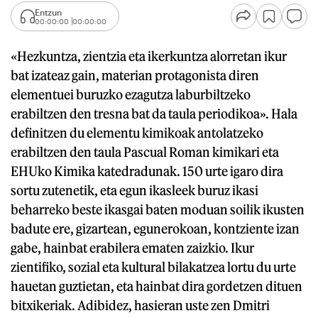
Entzun
00:00:00
00:00:00
«Hezkuntza, zientzia eta ikerkuntza alorretan ikur
bat izateaz gain, materian protagonista diren
elementuei buruzko ezagutza laburbiltzeko
erabiltzen den tresna bat da taula periodikoa». Hala
definitzen du elementu kimikoak antolatzeko
erabiltzen den taula Pascual Roman kimikari eta
EHUko Kimika katedradunak. 150 urte igaro dira
sortu zutenetik, eta egun ikasleek buruz ikasi
beharreko beste ikasgai baten moduan soilik ikusten
badute ere, gizartean, egunerokoan, kontziente izan
gabe, hainbat erabilera ematen zaizkio. Ikur
zientifiko, sozial eta kultural bilakatzea lortu du urte
hauetan guztietan, eta hainbat dira gordetzen dituen
bitxikeriak. Adibidez, hasieran uste zen Dmitri