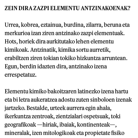
ZEIN DIRA ZAZPI ELEMENTU
ANTZINAKOENAK?
Urrea, kobrea, eztainua, burdina, zilarra, beruna eta
merkurioa izan ziren antzinako zazpi elementuak.
Hots, horiek dira aurkitutako lehen elementu
kimikoak. Antzinatik, kimika sortu aurretik,
erabiltzen ziren tokian tokiko hizkuntza arruntean.
Egun, berdin idazten dira, antzinako izena
errespetatuz.
Elementu kimiko bakoitzaren latinezko izena hartu
eta bi letra aukeratzea adostu zuten sinboloen izenak
jartzeko. Bestalde, urteek aurrera egin ahala,
ikerkuntza zentroak, zientzialari ospetsuak, toki
geografikoak —hiriak, ibaiak, kontinenteak—,
mineralak, izen mitologikoak eta propietate fisiko