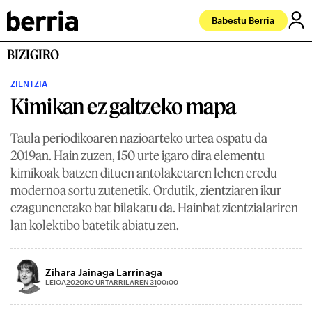
Babestu Berria
BIZIGIRO
ZIENTZIA
Kimikan ez galtzeko mapa
Taula periodikoaren nazioarteko urtea ospatu da
2019an. Hain zuzen, 150 urte igaro dira elementu
kimikoak batzen dituen antolaketaren lehen eredu
modernoa sortu zutenetik. Ordutik, zientziaren ikur
ezagunenetako bat bilakatu da. Hainbat zientzialariren
lan kolektibo batetik abiatu zen.
Zihara Jainaga Larrinaga
2020KO URTARRILAREN 31
LEIOA
00:00