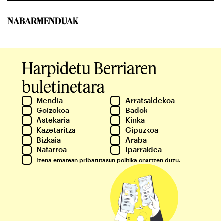
NABARMENDUAK
Harpidetu Berriaren
buletinetara
Mendia
Arratsaldekoa
Goizekoa
Badok
Astekaria
Kinka
Kazetaritza
Gipuzkoa
Bizkaia
Araba
Nafarroa
Iparraldea
Izena ematean
pribatutasun politika
onartzen duzu.