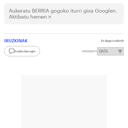
Aukeratu
BERRIA
gogoko iturri gisa Googlen.
Aktibatu hemen
IRUZKINAK
Ez dago iruzkinik
Iruzkin bat egin
ORDENATU