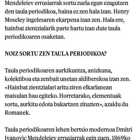
Mendeleiev errusiarrak sortu zuela egun ezagutzen
den taula periodikoa, baina ez zen hala izan. Henry
Moseley ingelesaren ekarpena izan zen. Hala ere,
hainbat zientzialarik parte hartu izan dute taula
periodikoaren osaketan.
NOIZ SORTU ZEN TAULA
PERIODIKOA?
Taula periodikoaren aurkikuntza, anizkuna,
kolektiboa eta zenbait unetan aldiberekoa izan zen.
«Hainbat zientzialari aritu ziren elkarlanean
maisulan hau egiteko. Horretarako, elementuak
sortu, aurkitu edota bakartzen zituzten», azaldu du
Romanek.
Taula periodikoaren lehen bertsio modernoa Dmitri
Ivanovic Mendeleiev errusiarrak egin zuen, 1869ko