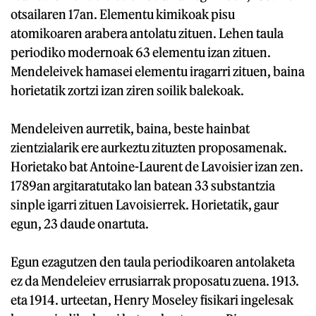
otsailaren 17an. Elementu kimikoak pisu
atomikoaren arabera antolatu zituen. Lehen taula
periodiko modernoak 63 elementu izan zituen.
Mendeleivek hamasei elementu iragarri zituen, baina
horietatik zortzi izan ziren soilik balekoak.
Mendeleiven aurretik, baina, beste hainbat
zientzialarik ere aurkeztu zituzten proposamenak.
Horietako bat Antoine-Laurent de Lavoisier izan zen.
1789an argitaratutako lan batean 33 substantzia
sinple igarri zituen Lavoisierrek. Horietatik, gaur
egun, 23 daude onartuta.
Egun ezagutzen den taula periodikoaren antolaketa
ez da Mendeleiev errusiarrak proposatu zuena. 1913.
eta 1914. urteetan, Henry Moseley fisikari ingelesak