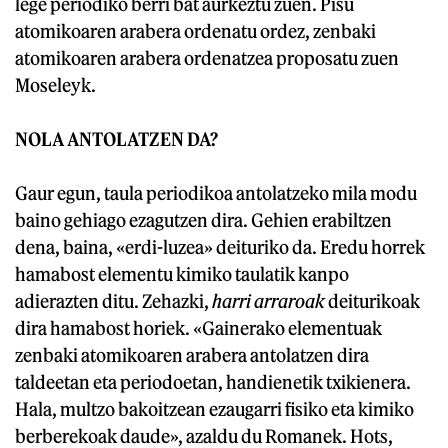
lege periodiko berri bat aurkeztu zuen. Pisu
atomikoaren arabera ordenatu ordez, zenbaki
atomikoaren arabera ordenatzea proposatu zuen
Moseleyk.
NOLA ANTOLATZEN DA?
Gaur egun, taula periodikoa antolatzeko mila modu
baino gehiago ezagutzen dira. Gehien erabiltzen
dena, baina, «erdi-luzea» deituriko da. Eredu horrek
hamabost elementu kimiko taulatik kanpo
adierazten ditu. Zehazki,
harri arraroak
deiturikoak
dira hamabost horiek. «Gainerako elementuak
zenbaki atomikoaren arabera antolatzen dira
taldeetan eta periodoetan, handienetik txikienera.
Hala, multzo bakoitzean ezaugarri fisiko eta kimiko
berberekoak daude», azaldu du Romanek. Hots,