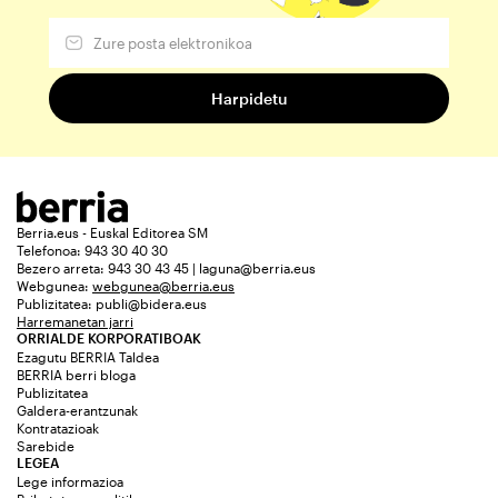
Berria.eus - Euskal Editorea SM
Telefonoa: 943 30 40 30
Bezero arreta: 943 30 43 45 | laguna@berria.eus
Webgunea:
webgunea@berria.eus
Publizitatea:
publi@bidera.eus
Harremanetan jarri
ORRIALDE KORPORATIBOAK
Ezagutu BERRIA Taldea
BERRIA berri bloga
Publizitatea
Galdera-erantzunak
Kontratazioak
Sarebide
LEGEA
Lege informazioa