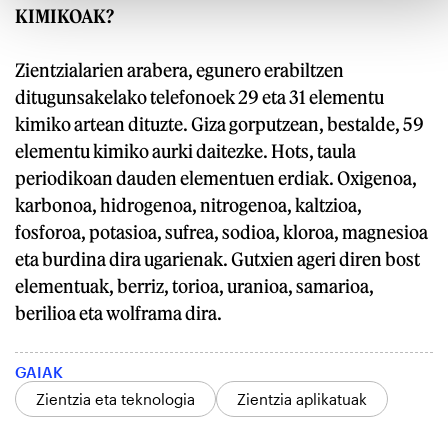
KIMIKOAK?
Zientzialarien arabera, egunero erabiltzen
ditugunsakelako telefonoek 29 eta 31 elementu
kimiko artean dituzte. Giza gorputzean, bestalde, 59
elementu kimiko aurki daitezke. Hots, taula
periodikoan dauden elementuen erdiak. Oxigenoa,
karbonoa, hidrogenoa, nitrogenoa, kaltzioa,
fosforoa, potasioa, sufrea, sodioa, kloroa, magnesioa
eta burdina dira ugarienak. Gutxien ageri diren bost
elementuak, berriz, torioa, uranioa, samarioa,
berilioa eta wolframa dira.
GAIAK
Zientzia eta teknologia
Zientzia aplikatuak