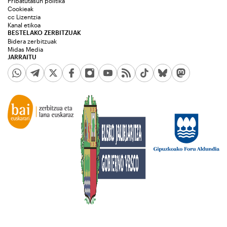
Pribatutasun politika
Cookieak
cc Lizentzia
Kanal etikoa
BESTELAKO ZERBITZUAK
Bidera zerbitzuak
Midas Media
JARRAITU