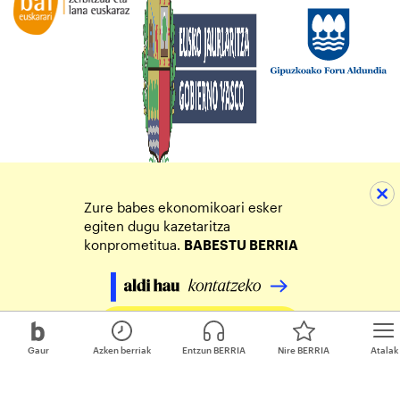
Zure babes ekonomikoari esker
egiten dugu kazetaritza
konprometitua.
BABESTU BERRIA
Egin zure ekarpena
Gaur
Azken berriak
Entzun BERRIA
Nire BERRIA
Atalak