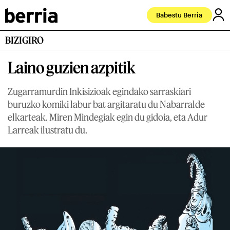
Babestu Berria
BIZIGIRO
Laino guzien azpitik
Zugarramurdin Inkisizioak egindako sarraskiari
buruzko komiki labur bat argitaratu du Nabarralde
elkarteak. Miren Mindegiak egin du gidoia, eta Adur
Larreak ilustratu du.