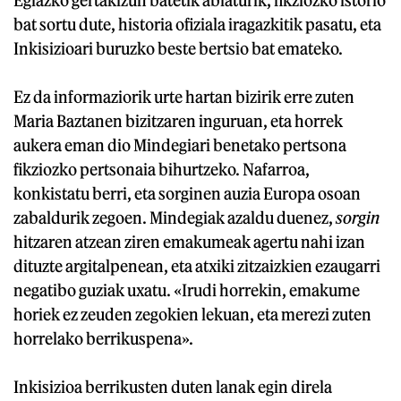
bat sortu dute, historia ofiziala iragazkitik pasatu, eta
Inkisizioari buruzko beste bertsio bat emateko.
Ez da informaziorik urte hartan bizirik erre zuten
Maria Baztanen bizitzaren inguruan, eta horrek
aukera eman dio Mindegiari benetako pertsona
fikziozko pertsonaia bihurtzeko. Nafarroa,
konkistatu berri, eta sorginen auzia Europa osoan
zabaldurik zegoen. Mindegiak azaldu duenez,
sorgin
hitzaren atzean ziren emakumeak agertu nahi izan
dituzte argitalpenean, eta atxiki zitzaizkien ezaugarri
negatibo guziak uxatu. «Irudi horrekin, emakume
horiek ez zeuden zegokien lekuan, eta merezi zuten
horrelako berrikuspena».
Inkisizioa berrikusten duten lanak egin direla