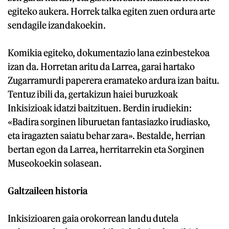
egiteko aukera. Horrek talka egiten zuen ordura arte
sendagile izandakoekin.
Komikia egiteko, dokumentazio lana ezinbestekoa
izan da. Horretan aritu da Larrea, garai hartako
Zugarramurdi paperera eramateko ardura izan baitu.
Tentuz ibili da, gertakizun haiei buruzkoak
Inkisizioak idatzi baitzituen. Berdin irudiekin:
«Badira sorginen liburuetan fantasiazko irudiasko,
eta iragazten saiatu behar zara». Bestalde, herrian
bertan egon da Larrea, herritarrekin eta Sorginen
Museokoekin solasean.
Galtzaileen historia
Inkisizioaren gaia orokorrean landu dutela