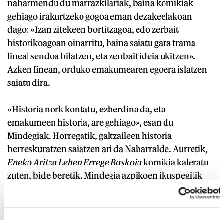
nabarmendu du marrazkilariak, baina komikiak
gehiago irakurtzeko gogoa eman dezakeelakoan
dago: «Izan zitekeen bortitzagoa, edo zerbait
historikoagoan oinarritu, baina saiatu gara trama
lineal sendoa bilatzen, eta zenbait ideia ukitzen».
Azken finean, orduko emakumearen egoera islatzen
saiatu dira.
«Historia nork kontatu, ezberdina da, eta
emakumeen historia, are gehiago», esan du
Mindegiak. Horregatik, galtzaileen historia
berreskuratzen saiatzen ari da Nabarralde. Aurretik,
Eneko Aritza Lehen Errege Baskoia
komikia kaleratu
zuten, bide beretik. Mindegia azpikoen ikuspegitik
ari da honetan: «Zugarramurdin gertatu zena
basakeria izugarria izan zen, eta gauzak bere tokian
jartzea garrantzitsua da».