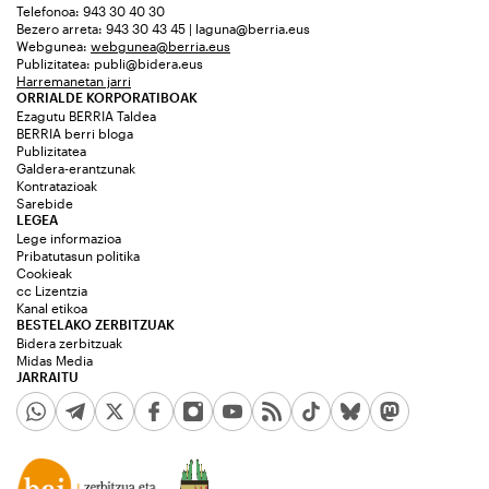
Telefonoa: 943 30 40 30
Bezero arreta: 943 30 43 45 | laguna@berria.eus
Webgunea:
webgunea@berria.eus
Publizitatea:
publi@bidera.eus
Harremanetan jarri
ORRIALDE KORPORATIBOAK
Ezagutu BERRIA Taldea
BERRIA berri bloga
Publizitatea
Galdera-erantzunak
Kontratazioak
Sarebide
LEGEA
Lege informazioa
Pribatutasun politika
Cookieak
cc Lizentzia
Kanal etikoa
BESTELAKO ZERBITZUAK
Bidera zerbitzuak
Midas Media
JARRAITU