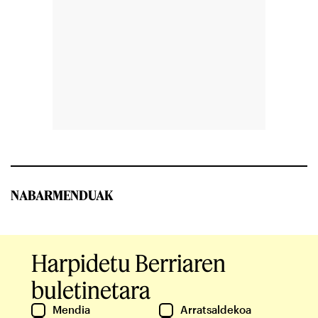
NABARMENDUAK
Harpidetu Berriaren
buletinetara
Mendia
Arratsaldekoa