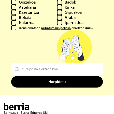
Goizekoa
Badok
Astekaria
Kinka
Kazetaritza
Gipuzkoa
Bizkaia
Araba
Nafarroa
Iparraldea
Izena ematean
pribatutasun politika
onartzen duzu.
Berria.eus - Euskal Editorea SM