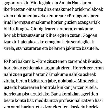
gogorarazi du Mindegiak, eta Amaia Nausiaren
ikerketetan oinarritu dira emakume horiek nolakoak
ziren dokumentatzeko tenorean: «Protagonistaren
irudi horretan emakume horien guzien ezaugarriak
bildu ditugu». Gidoigilearen arabera, emakume
horiek kristautasunetik ihes egiten zuten. Gogoan
izan du haietako asko emaginak eta sendagileak
zirela, eta naturaren eta belarren jakintza bazutela.
Ez hori bakarrik. «Erre zituztenen zerrendak ikusita,
horietako gehienak alargunak ziren. Horrek zer erran
nahi zuen garai hartan? Emakume nahiko askeak
zirela, beren bizitzaren jabe, nolabait». Mindegiak
uste du boterearen kontrola kinkan jartzen zutela,
herrietan pisua zutelako. Bada komikian ageri den
beste kontu bat: medikuntza profesionalizatzen hasi
zen garai hartan, eta gizonek zuten ikasketa horiek