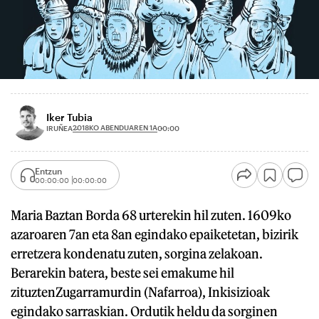
Iker Tubia
2018KO ABENDUAREN 1A
IRUÑEA
00:00
Entzun
00:00:00
00:00:00
Maria Baztan Borda 68 urterekin hil zuten. 1609ko
azaroaren 7an eta 8an egindako epaiketetan, bizirik
erretzera kondenatu zuten, sorgina zelakoan.
Berarekin batera, beste sei emakume hil
zituztenZugarramurdin (Nafarroa), Inkisizioak
egindako sarraskian. Ordutik heldu da sorginen