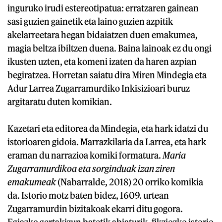
inguruko irudi estereotipatua: erratzaren gainean
sasi guzien gainetik eta laino guzien azpitik
akelarreetara hegan bidaiatzen duen emakumea,
magia beltza ibiltzen duena. Baina lainoak ez du ongi
ikusten uzten, eta komeni izaten da haren azpian
begiratzea. Horretan saiatu dira Miren Mindegia eta
Adur Larrea Zugarramurdiko Inkisizioari buruz
argitaratu duten komikian.
Kazetari eta editorea da Mindegia, eta hark idatzi du
istorioaren gidoia. Marrazkilaria da Larrea, eta hark
eraman du narrazioa komiki formatura.
Maria
Zugarramurdikoa eta sorginduak izan ziren
emakumeak
(Nabarralde, 2018) 20 orriko komikia
da. Istorio motz baten bidez, 1609. urtean
Zugarramurdin bizitakoak ekarri ditu gogora.
Egiazko gertakizun batetik abiaturik, fikziozko istorio