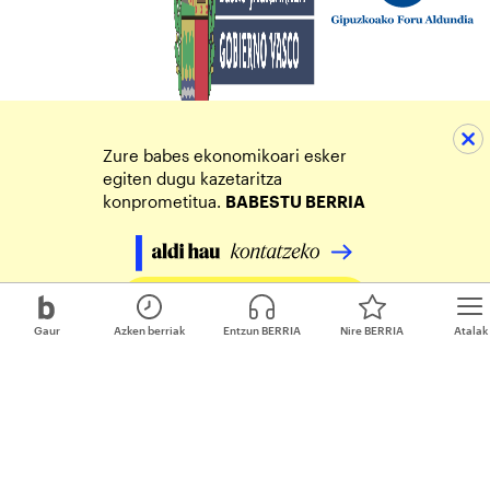
Zure babes ekonomikoari esker
egiten dugu kazetaritza
konprometitua.
BABESTU BERRIA
Egin zure ekarpena
Gaur
Azken berriak
Entzun BERRIA
Nire BERRIA
Atalak