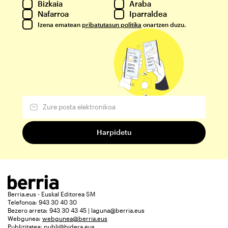
Bizkaia
Araba
Nafarroa
Iparraldea
Izena ematean
pribatutasun politika
onartzen duzu.
Berria.eus - Euskal Editorea SM
Telefonoa: 943 30 40 30
Bezero arreta: 943 30 43 45 | laguna@berria.eus
Webgunea:
webgunea@berria.eus
Publizitatea:
publi@bidera.eus