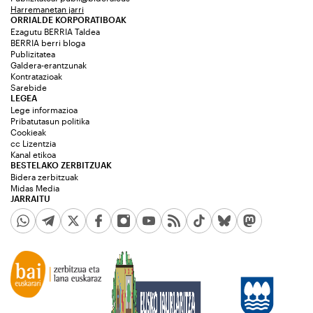
Harremanetan jarri
ORRIALDE KORPORATIBOAK
Ezagutu BERRIA Taldea
BERRIA berri bloga
Publizitatea
Galdera-erantzunak
Kontratazioak
Sarebide
LEGEA
Lege informazioa
Pribatutasun politika
Cookieak
cc Lizentzia
Kanal etikoa
BESTELAKO ZERBITZUAK
Bidera zerbitzuak
Midas Media
JARRAITU