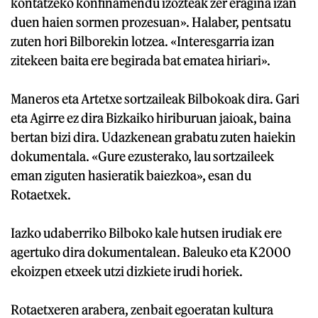
kontatzeko konfinamendu izozteak zer eragina izan
duen haien sormen prozesuan». Halaber, pentsatu
zuten hori Bilborekin lotzea. «Interesgarria izan
zitekeen baita ere begirada bat ematea hiriari».
Maneros eta Artetxe sortzaileak Bilbokoak dira. Gari
eta Agirre ez dira Bizkaiko hiriburuan jaioak, baina
bertan bizi dira. Udazkenean grabatu zuten haiekin
dokumentala. «Gure ezusterako, lau sortzaileek
eman ziguten hasieratik baiezkoa», esan du
Rotaetxek.
Iazko udaberriko Bilboko kale hutsen irudiak ere
agertuko dira dokumentalean. Baleuko eta K2000
ekoizpen etxeek utzi dizkiete irudi horiek.
Rotaetxeren arabera, zenbait egoeratan kultura