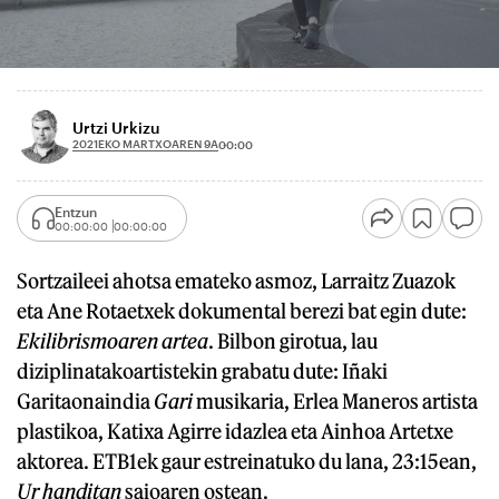
Urtzi Urkizu
2021EKO MARTXOAREN 9A
00:00
Entzun
00:00:00
00:00:00
Sortzaileei ahotsa emateko asmoz, Larraitz Zuazok
eta Ane Rotaetxek dokumental berezi bat egin dute:
Ekilibrismoaren artea
. Bilbon girotua, lau
diziplinatakoartistekin grabatu dute: Iñaki
Garitaonaindia
Gari
musikaria, Erlea Maneros artista
plastikoa, Katixa Agirre idazlea eta Ainhoa Artetxe
aktorea. ETB1ek gaur estreinatuko du lana, 23:15ean,
Ur handitan
saioaren ostean.