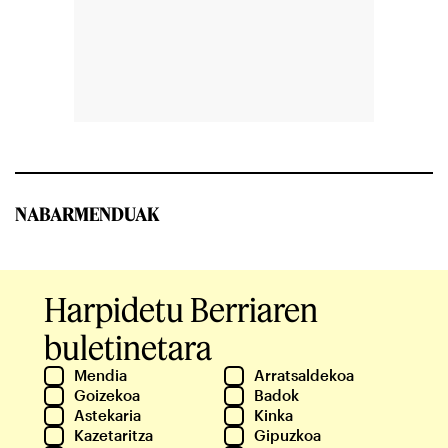
NABARMENDUAK
Harpidetu Berriaren
buletinetara
Mendia
Arratsaldekoa
Goizekoa
Badok
Astekaria
Kinka
Kazetaritza
Gipuzkoa