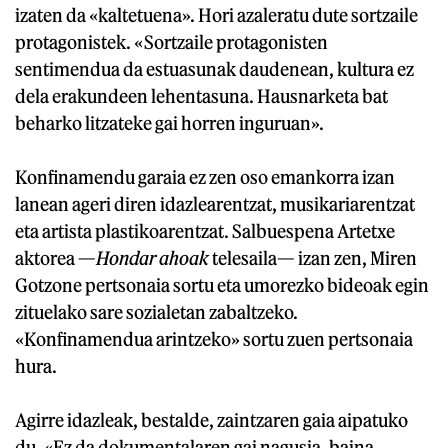
izaten da «kaltetuena». Hori azaleratu dute sortzaile
protagonistek. «Sortzaile protagonisten
sentimendua da estuasunak daudenean, kultura ez
dela erakundeen lehentasuna. Hausnarketa bat
beharko litzateke gai horren inguruan».
Konfinamendu garaia ez zen oso emankorra izan
lanean ageri diren idazlearentzat, musikariarentzat
eta artista plastikoarentzat. Salbuespena Artetxe
aktorea —
Hondar ahoak
telesaila— izan zen, Miren
Gotzone pertsonaia sortu eta umorezko bideoak egin
zituelako sare sozialetan zabaltzeko.
«Konfinamendua arintzeko» sortu zuen pertsonaia
hura.
Agirre idazleak, bestalde, zaintzaren gaia aipatuko
du. «Ez da dokumentalaren gai nagusia, baina