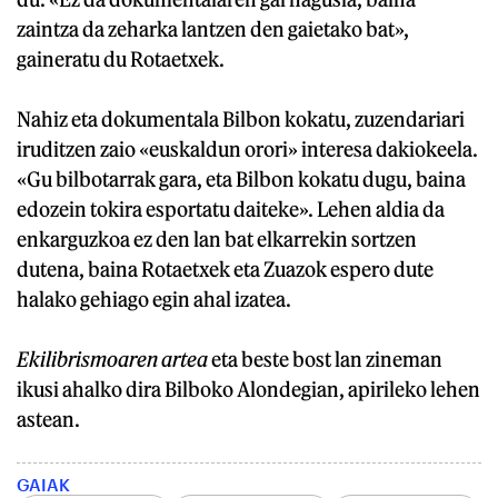
zaintza da zeharka lantzen den gaietako bat»,
gaineratu du Rotaetxek.
Nahiz eta dokumentala Bilbon kokatu, zuzendariari
iruditzen zaio «euskaldun orori» interesa dakiokeela.
«Gu bilbotarrak gara, eta Bilbon kokatu dugu, baina
edozein tokira esportatu daiteke». Lehen aldia da
enkarguzkoa ez den lan bat elkarrekin sortzen
dutena, baina Rotaetxek eta Zuazok espero dute
halako gehiago egin ahal izatea.
Ekilibrismoaren artea
eta beste bost lan zineman
ikusi ahalko dira Bilboko Alondegian, apirileko lehen
astean.
GAIAK