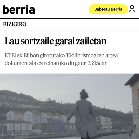
Babestu Berria
BIZIGIRO
Lau sortzaile garai zailetan
ETB1ek Bilbon girotutako 'Ekilibrismoaren artea'
dokumentala estreinatuko du gaur, 23:15ean