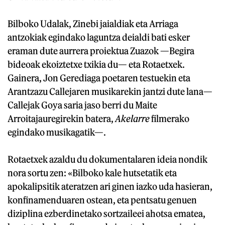
Bilboko Udalak, Zinebi jaialdiak eta Arriaga
antzokiak egindako laguntza deialdi bati esker
eraman dute aurrera proiektua Zuazok —Begira
bideoak ekoiztetxe txikia du— eta Rotaetxek.
Gainera, Jon Gerediaga poetaren testuekin eta
Arantzazu Callejaren musikarekin jantzi dute lana—
Callejak Goya saria jaso berri du Maite
Arroitajauregirekin batera,
Akelarre
filmerako
egindako musikagatik—.
Rotaetxek azaldu du dokumentalaren ideia nondik
nora sortu zen: «Bilboko kale hutsetatik eta
apokalipsitik ateratzen ari ginen iazko uda hasieran,
konfinamenduaren ostean, eta pentsatu genuen
diziplina ezberdinetako sortzaileei ahotsa ematea,