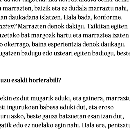
a marrazten, baizik eta ez dudala marraztu nahi,
uan daukadana islatzen. Hala bada, konforme.
azten?
Marrazten denok dakigu. Txikitan egiten
zetako bat margoak hartu eta marraztea izaten
do okerrago, baina esperientzia denok daukagu.
gatzen badugu edo uzteari egiten badiogu, best
duzu esaldi horierabili?
rekin ez dut mugarik eduki, eta gainera, marrazt
ti ingurukoen babesa eduki dut, eta eroso
guru asko, beste gauza batzuetan esan izan dut,
gatik edo ez nuelako egin nahi. Hala ere, pentsat