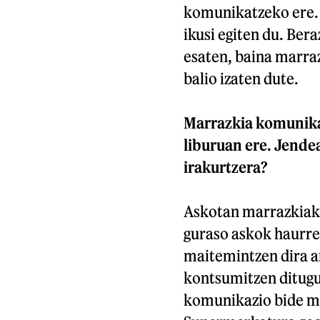
komunikatzeko ere. 
ikusi egiten du. Bera
esaten, baina marra
balio izaten dute.
Marrazkia komunikat
liburuan ere. Jendea
irakurtzera?
Askotan marrazkiak l
guraso askok haurrek
maitemintzen dira a
kontsumitzen ditugul
komunikazio bide mo