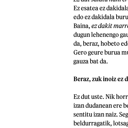
Ez esatea ez dakidal
edo ez dakidala bur
Baina,
ez dakit marr
dugun lehenengo gau
da, beraz, hobeto e
Gero geure burua mu
gauza bat da.
Beraz, zuk inoiz ez 
Ez dut uste. Nik hor
izan dudanean ere be
sentitu izan naiz. Se
beldurragatik, lotsa