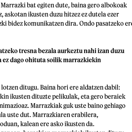
Marrazki bat egiten dute, baina gero albokoak
z, askotan ikusten duzu hitzez ez dutela ezer
zki bidez komunikatzen dira. Ondo pasatzeko er
zeko tresna bezala aurkeztu nahi izan duzu
 ez dago ohituta soilik marrazkiekin
otzen ditugu. Baina hori ere aldatzen dabil:
in ikusten dituzte pelikulak, eta gero beraiek
nimazioaz. Marrazkiak guk uste baino gehiago
a uste dut. Marrazkiaren erabilera,
duan, kalean ere asko ikusten da.