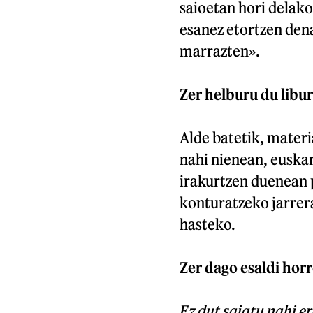
saioetan hori delako
esanez etortzen dena
marrazten».
Zer helburu du libu
Alde batetik, materi
nahi nienean, euskar
irakurtzen duenean p
konturatzeko jarrer
hasteko.
Zer dago esaldi hor
Ez dut saiatu nahi er