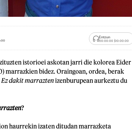
Entzun
:00
00:00:00
00:00:00
ituzten istorioei askotan jarri die kolorea Eider
0) marrazkien bidez. Oraingoan, ordea, berak
:
Ez dakit marrazten
izenburupean aurkeztu du
arrazten
?
nion haurrekin izaten ditudan marrazketa