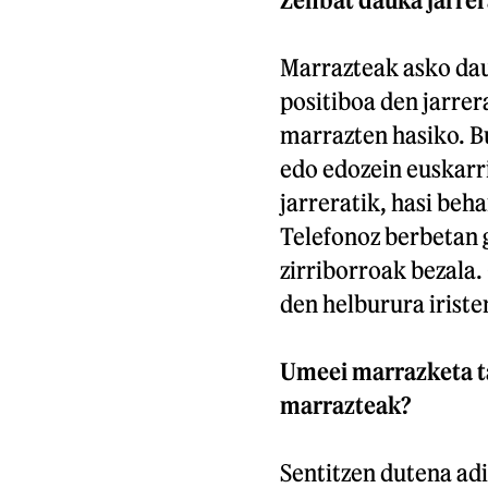
Marrazteak asko dau
positiboa den jarrer
marrazten hasiko. B
edo edozein euskarr
jarreratik, hasi beha
Telefonoz berbetan 
zirriborroak bezala.
den helburura iriste
Umeei marrazketa ta
marrazteak?
Sentitzen dutena adi