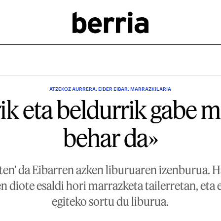
ATZEKOZ AURRERA. EIDER EIBAR. MARRAZKILARIA
ik eta beldurrik gabe 
behar da»
zten' da Eibarren azken liburuaren izenburua. 
 diote esaldi hori marrazketa tailerretan, eta 
egiteko sortu du liburua.