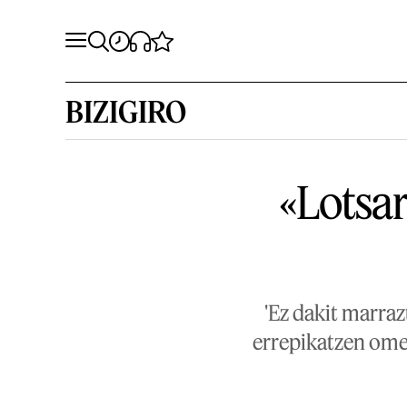
BIZIGIRO
«Lotsar
'Ez dakit marra
errepikatzen omen