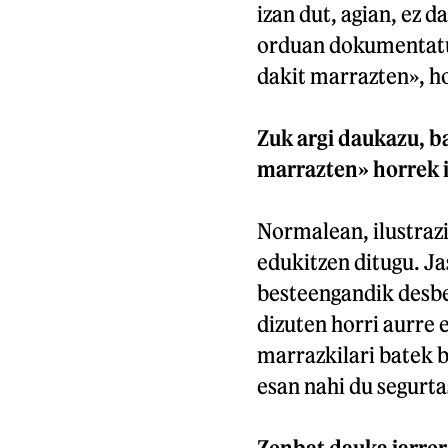
izan dut, agian, ez 
orduan dokumentatu b
dakit marrazten», h
Zuk argi daukazu, ba
marrazten» horrek i
Normalean, ilustrazi
edukitzen ditugu. J
besteengandik desbe
dizuten horri aurre 
marrazkilari batek b
esan nahi du segurta
Zenbat dauka jarrer