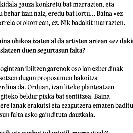
dakidala gauza konkretu bat marrazten, eta
ehar izan naiz, eredu bat lortu... Baina «ez
orrela orokorrean, ez. Nik badakit marrazten.
ina ohikoa izaten al da artisten artean «ez daki
slatzen duen segurtasun falta?
ogintzan ibiltzen garenok oso lan ezberdinak
asotzen dugun proposamen bakoitza
rdina da. Orduan, izan liteke planteatzen
egiteko beldur pixka bat sentitzea. Baina
ere lanak erakutsi eta ezagutzera ematen baditu
sun falta asko gaindituta dauzkala.
atik eta zenbat talentutik marrazteak?