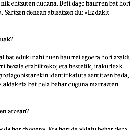
 nik entzuten dudana. Beti dago haurren bat hor
. Sartzen denean abisatzen du: «Ez dakit
ruak?
al bat eduki nahi nuen haurrei egoera hori azald
ri bezala erabiltzeko; eta bestetik, irakurleak
rotagonistarekin identifikatuta sentitzen bada,
a aldaketa bat dela behar duguna marrazten
ren atzean?
e
da hor dagoena. Eta hori da aldatu behar dena.