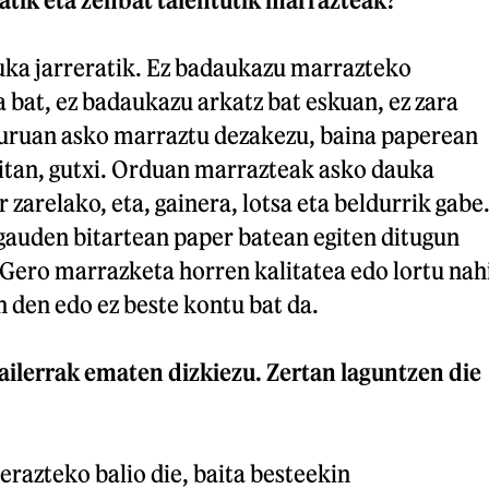
ka jarreratik. Ez badaukazu marrazteko
a bat, ez badaukazu arkatz bat eskuan, ez zara
uruan asko marraztu dezakezu, baina paperean
itan, gutxi. Orduan marrazteak asko dauka
r zarelako, eta, gainera, lotsa eta beldurrik gabe
gauden bitartean paper batean egiten ditugun
 Gero marrazketa horren kalitatea edo lortu nah
n den edo ez beste kontu bat da.
ilerrak ematen dizkiezu. Zertan laguntzen die
erazteko balio die, baita besteekin