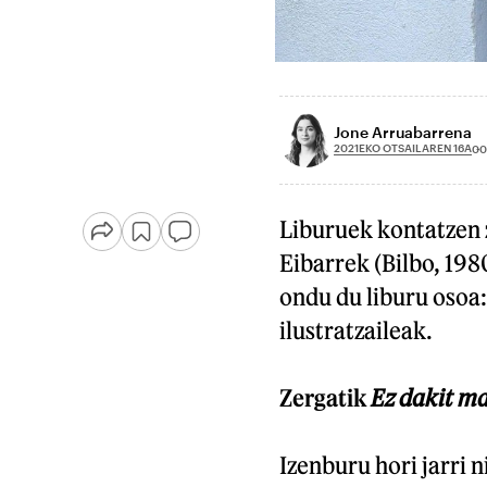
Jone Arruabarrena
2021EKO OTSAILAREN 16A
00
Liburuek kontatzen z
Eibarrek (Bilbo, 198
ondu du liburu osoa
ilustratzaileak.
Zergatik
Ez dakit m
Izenburu hori jarri 