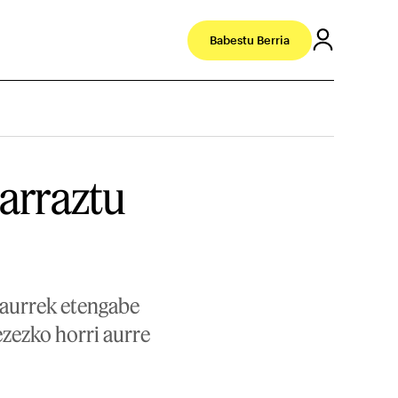
Babestu Berria
marraztu
Haurrek etengabe
ezezko horri aurre