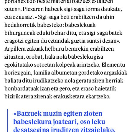
porlanez edo beste material batzuez estaltzen
zuten». Piezaren habeek sigi-saga forma daukate,
eta ez ausaz. «Sigi-saga beti erabiltzen da uhin
hedakorretik babesteko: babeslekuak
bihurguneak eduki behar ditu, eta sigi-saga batek
eragotzi egiten du eztandak guztia suntsi dezan».
Arpillera zakuak helburu berarekin erabiltzen
zituzten, orobat, hala nola babesleku gisa
egokitutako sotoetan kolpeak arintzeko. Elementu
horiez gain, familia albumetan gordetako argazkiak
baliatu ditu irudikatzeko nola geratu ziren herriak
bonbardatuak izan eta gero, eta eraso haietatik
bizirik atera zirenak erakusketara ekartzeko.
«Batzuek muzin egiten zioten
babeslekura joateari, oso leku
desatsegina iruditzen zitzaielako,