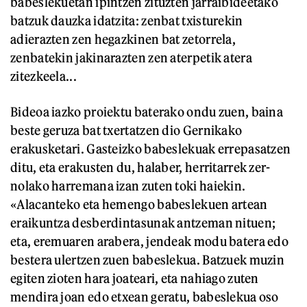
babeslekuetan ipintzen zituzten jarraibideetako
batzuk dauzka idatzita: zenbat txisturekin
adierazten zen hegazkinen bat zetorrela,
zenbatekin jakinarazten zen aterpetik atera
zitezkeela...
Bideoa iazko proiektu baterako ondu zuen, baina
beste geruza bat txertatzen dio Gernikako
erakusketari. Gasteizko babeslekuak errepasatzen
ditu, eta erakusten du, halaber, herritarrek zer-
nolako harremana izan zuten toki haiekin.
«Alacanteko eta hemengo babeslekuen artean
eraikuntza desberdintasunak antzeman nituen;
eta, eremuaren arabera, jendeak modu batera edo
bestera ulertzen zuen babeslekua. Batzuek muzin
egiten zioten hara joateari, eta nahiago zuten
mendira joan edo etxean geratu, babeslekua oso