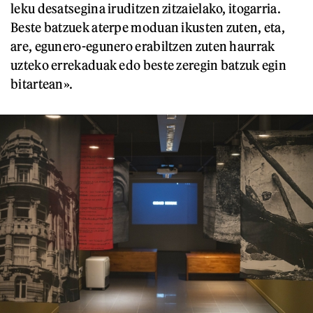
leku desatsegina iruditzen zitzaielako, itogarria.
Beste batzuek aterpe moduan ikusten zuten, eta,
are, egunero-egunero erabiltzen zuten haurrak
uzteko errekaduak edo beste zeregin batzuk egin
bitartean».