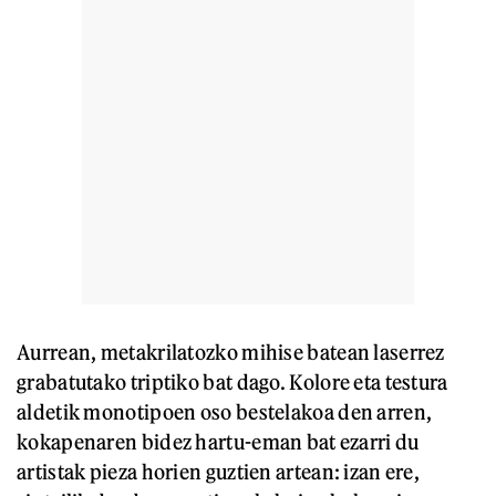
Aurrean, metakrilatozko mihise batean laserrez
grabatutako triptiko bat dago. Kolore eta testura
aldetik monotipoen oso bestelakoa den arren,
kokapenaren bidez hartu-eman bat ezarri du
artistak pieza horien guztien artean: izan ere,