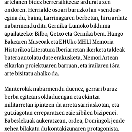
artelanen bidez berreraikitzeaz arduratu zen
ondoren. Herrialde osoari buruzko lan «sendoa»
egina du, baina, Larrinagaren berbetan, hiru ardatz
nabarmendu ditu Gernika-Lumoko bilduma
apailatzeko: Bilbo, Getxo eta Gernika bera. Hango
Bakearen Museoak eta EHUko MHLI Memoria
Historikoa Literatura Iberiarretan ikerketa taldeak
batera antolatu dute erakusketa, MemoriArtean
elkarlan proiektuaren barruan, eta irailaren 13ra
arte bisitatu ahalko da.
Manterolak nabarmendu duenez, gerrari buruz
berba egitean soldaduengan eta ekintza
militarretan ipintzen da arreta sarri askotan, eta
gutxiagotan erreparatzen zaie zibilen bizipenei.
Babeslekuak aukeratzean, ordea, Domingok jende
xehea bilakatu du kontakizunaren protagonista.