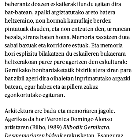
beherantz doazen eskailerak ilundu egiten dira
bat-batean, apalki argiztatutako areto batera
heltzeraino, non hormak kamuflaje berdez
pintatuak dauden, eta non entzuten den, urrunean
bezala, sirena baten hotsa. Memoria xaxatzen dute
sabai baxuak eta korridore estuak. Eta memoria
hori esplizitu bilakatzen du eskaileren bukaerara
heltzerakoan parez pare agertzen den eskulturak:
Gernikako bonbardaketatik bizirik atera ziren pare
bat zibil ageri dira oihaletan inprimatutako argazki
batean, egur habez eta arpillera zakuz
egonkortutako egituran.
Arkitektura ere bada-eta memoriaren jagole.
Agerikoa da hori Veronica Domingo Alonso
artistaren (Bilbo, 1989)
Bilbotik Gernikara.
Desmemoriaren bideak
erakusketan. Esanguraz