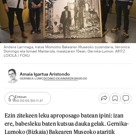
Andere Larrinaga, Iratxe Momoitio Bakearen Museoko zuzendaria, Veronica
Domingo eta Ismael Manterola, maiatzaren 15ean, Gernika-Lumon. ARITZ
LOIOLA / FOKU
Amaia Igartua Aristondo
2026KO EKAINAREN 9A
GERNIKA-LUMO
05:00
Entzun
00:00:00
00:11:47
Ezin zitekeen leku aproposago batean ipini: izan
ere, babesleku baten kutsua dauka gelak. Gernika-
Lumoko (Bizkaia) Bakearen Museoko ataritik