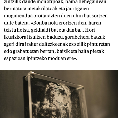
zintzilik daude monotipoak, baina behegainean
bermatuta metakrilatoak eta jaurtigaien
mugimendua oroitarazten duen uhin bat sortzen
dute batera. «Bonba nola erortzen den, haren
txistu hotsa, geldialdi bat eta danba... Hori
ikusizkora itzultzen baduzu, gorabehera batzuk
ageri dira irakur daitezkeenak ez soilik pinturetan
edo grabatuetan bertan, baizik eta baita piezak
espazioan ipintzeko moduan ere».