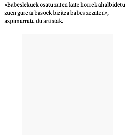
«Babeslekuek osatu zuten kate horrek ahalbidetu
zuen gure arbasoek bizitza babes zezaten»,
azpimarratu du artistak.