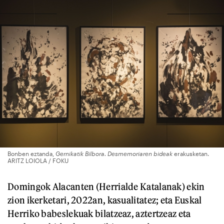
Bonben eztanda,
Gernikatik Bilbora. Desmemoriaren bideak
erakusketan.
ARITZ LOIOLA / FOKU
Domingok Alacanten (Herrialde Katalanak) ekin
zion ikerketari, 2022an, kasualitatez; eta Euskal
Herriko babeslekuak bilatzeaz, aztertzeaz eta