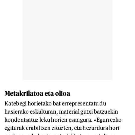
Metakrilatoa eta olioa
Katebegi horietako bat errepresentatu du
hasierako eskulturan, material gutxi batzuekin
kondentsatuz leku horien esangura. «Egurrezko
egiturak erabiltzen zituzten, eta hezurdura hori