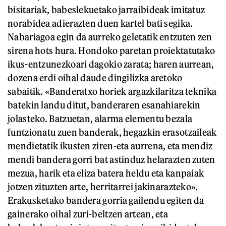
bisitariak, babeslekuetako jarraibideak imitatuz
norabidea adierazten duen kartel bati segika.
Nabariagoa egin da aurreko geletatik entzuten zen
sirena hots hura. Hondoko paretan proiektatutako
ikus-entzunezkoari dagokio zarata; haren aurrean,
dozena erdi oihal daude dingilizka aretoko
sabaitik. «Banderatxo horiek argazkilaritza teknika
batekin landu ditut, banderaren esanahiarekin
jolasteko. Batzuetan, alarma elementu bezala
funtzionatu zuen banderak, hegazkin erasotzaileak
mendietatik ikusten ziren-eta aurrena, eta mendiz
mendi bandera gorri bat astinduz helarazten zuten
mezua, harik eta eliza batera heldu eta kanpaiak
jotzen zituzten arte, herritarrei jakinarazteko».
Erakusketako bandera gorria gailendu egiten da
gainerako oihal zuri-beltzen artean, eta