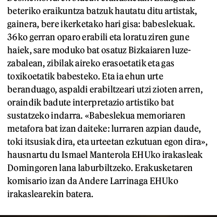
beteriko eraikuntza batzuk hautatu ditu artistak,
gainera, bere ikerketako hari gisa: babeslekuak.
36ko gerran oparo erabili eta loratu ziren gune
haiek, sare moduko bat osatuz Bizkaiaren luze-
zabalean, zibilak aireko erasoetatik eta gas
toxikoetatik babesteko. Eta ia ehun urte
beranduago, aspaldi erabiltzeari utzi zioten arren,
oraindik badute interpretazio artistiko bat
sustatzeko indarra. «Babeslekua memoriaren
metafora bat izan daiteke: lurraren azpian daude,
toki itsusiak dira, eta urteetan ezkutuan egon dira»,
hausnartu du Ismael Manterola EHUko irakasleak
Domingoren lana laburbiltzeko. Erakusketaren
komisario izan da Andere Larrinaga EHUko
irakaslearekin batera.