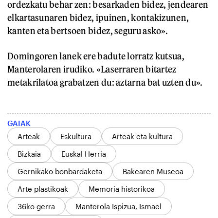
ordezkatu behar zen: besarkaden bidez, jendearen
elkartasunaren bidez, ipuinen, kontakizunen,
kanten eta bertsoen bidez, seguru asko».
Domingoren lanek ere badute lorratz kutsua,
Manterolaren irudiko. «Laserraren bitartez
metakrilatoa grabatzen du: aztarna bat uzten du».
GAIAK
Arteak
Eskultura
Arteak eta kultura
Bizkaia
Euskal Herria
Gernikako bonbardaketa
Bakearen Museoa
Arte plastikoak
Memoria historikoa
36ko gerra
Manterola Ispizua, Ismael