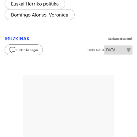
Euskal Herriko politika
Domingo Alonso, Veronica
IRUZKINAK
Ez dago iruzkinik
Iruzkin bat egin
ORDENATU