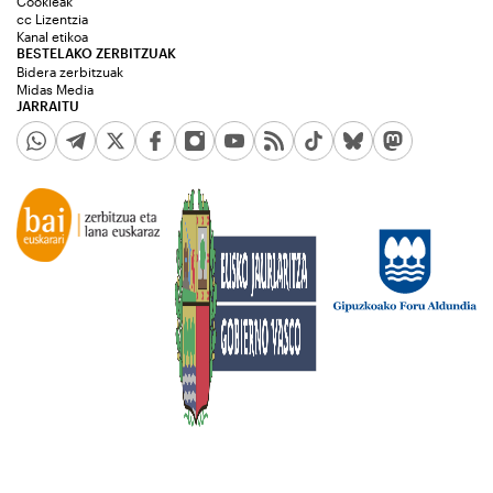
Cookieak
cc Lizentzia
Kanal etikoa
BESTELAKO ZERBITZUAK
Bidera zerbitzuak
Midas Media
JARRAITU