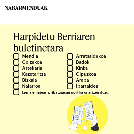
NABARMENDUAK
Harpidetu Berriaren
buletinetara
Mendia
Arratsaldekoa
Goizekoa
Badok
Astekaria
Kinka
Kazetaritza
Gipuzkoa
Bizkaia
Araba
Nafarroa
Iparraldea
Izena ematean
pribatutasun politika
onartzen duzu.