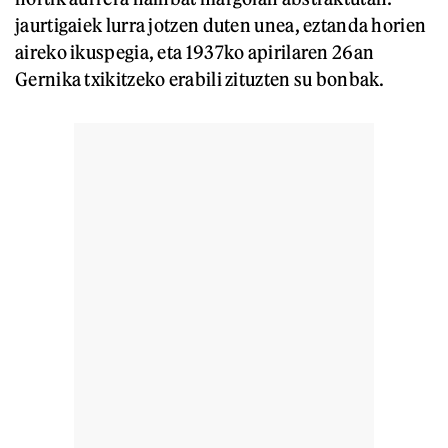
jaurtigaiek lurra jotzen duten unea, eztanda horien
aireko ikuspegia, eta 1937ko apirilaren 26an
Gernika txikitzeko erabili zituzten su bonbak.