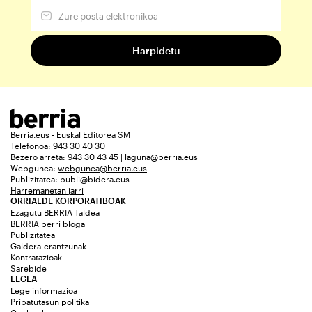
Berria.eus - Euskal Editorea SM
Telefonoa: 943 30 40 30
Bezero arreta: 943 30 43 45 | laguna@berria.eus
Webgunea:
webgunea@berria.eus
Publizitatea:
publi@bidera.eus
Harremanetan jarri
ORRIALDE KORPORATIBOAK
Ezagutu BERRIA Taldea
BERRIA berri bloga
Publizitatea
Galdera-erantzunak
Kontratazioak
Sarebide
LEGEA
Lege informazioa
Pribatutasun politika