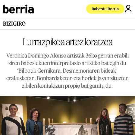
Babestu Berria
BIZIGIRO
Lurrazpikoa artez loratzea
Veronica Domingo Alonso artistak 36ko gerran erabili
ziren babeslekuen interpretazio artistiko bat egin du
‘Bilbotik Gernikara. Desmemoriaren bideak’
erakusketan. Bonbardaketen eta horiek jasan zituzten
zibilen kontakizun propio bat garatu du.