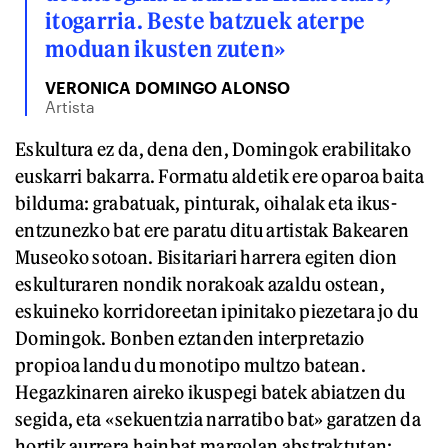
itogarria. Beste batzuek aterpe
moduan ikusten zuten»
VERONICA DOMINGO ALONSO
Artista
Eskultura ez da, dena den, Domingok erabilitako
euskarri bakarra. Formatu aldetik ere oparoa baita
bilduma: grabatuak, pinturak, oihalak eta ikus-
entzunezko bat ere paratu ditu artistak Bakearen
Museoko sotoan. Bisitariari harrera egiten dion
eskulturaren nondik norakoak azaldu ostean,
eskuineko korridoreetan ipinitako piezetara jo du
Domingok. Bonben eztanden interpretazio
propioa landu du monotipo multzo batean.
Hegazkinaren aireko ikuspegi batek abiatzen du
segida, eta «sekuentzia narratibo bat» garatzen da
hortik aurrera hainbat margolan abstraktutan: