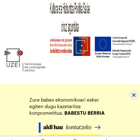
Zure babes ekonomikoari esker
egiten dugu kazetaritza
konprometitua.
BABESTU
BERRIA