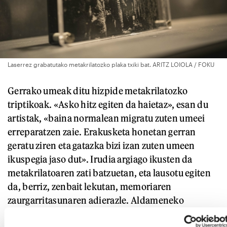
Laserrez grabatutako metakrilatozko plaka txiki bat. ARITZ LOIOLA / FOKU
Gerrako umeak ditu hizpide metakrilatozko
triptikoak. «Asko hitz egiten da haietaz», esan du
artistak, «baina normalean migratu zuten umeei
erreparatzen zaie. Erakusketa honetan gerran
geratu ziren eta gatazka bizi izan zuten umeen
ikuspegia jaso dut». Irudia argiago ikusten da
metakrilatoaren zati batzuetan, eta lausotu egiten
da, berriz, zenbait lekutan, memoriaren
zaurgarritasunaren adierazle. Aldameneko
aretoan, teknika bera erabili du atzegoardiako