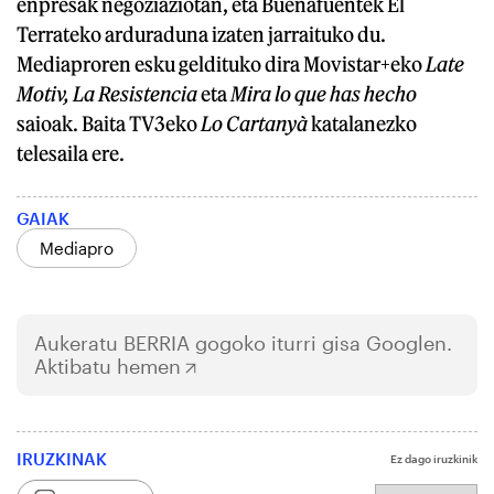
enpresak negoziaziotan, eta Buenafuentek El
Terrateko arduraduna izaten jarraituko du.
Mediaproren esku geldituko dira Movistar+eko
Late
Motiv, La Resistencia
eta
Mira lo que has hecho
saioak. Baita TV3eko
Lo Cartanyà
katalanezko
telesaila ere.
GAIAK
Mediapro
Aukeratu
BERRIA
gogoko iturri gisa Googlen.
Aktibatu hemen
IRUZKINAK
Ez dago iruzkinik