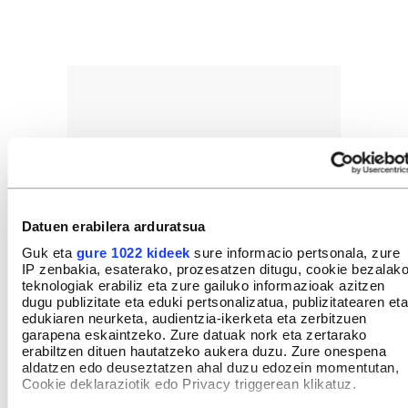
Datuen erabilera arduratsua
Guk eta
gure 1022 kideek
sure informacio pertsonala, zure
IP zenbakia, esaterako, prozesatzen ditugu, cookie bezalak
teknologiak erabiliz eta zure gailuko informazioak azitzen
dugu publizitate eta eduki pertsonalizatua, publizitatearen eta
edukiaren neurketa, audientzia-ikerketa eta zerbitzuen
garapena eskaintzeko. Zure datuak nork eta zertarako
erabiltzen dituen hautatzeko aukera duzu. Zure onespena
aldatzen edo deuseztatzen ahal duzu edozein momentutan,
Cookie deklaraziotik edo Privacy triggerean klikatuz.