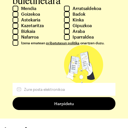
buletinetara
Mendia
Arratsaldekoa
Goizekoa
Badok
Astekaria
Kinka
Kazetaritza
Gipuzkoa
Bizkaia
Araba
Nafarroa
Iparraldea
Izena ematean
pribatutasun politika
onartzen duzu.