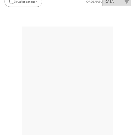
Iruzkin bat egin
ORDENATU