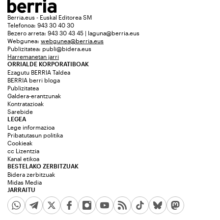
Berria.eus - Euskal Editorea SM
Telefonoa: 943 30 40 30
Bezero arreta: 943 30 43 45 | laguna@berria.eus
Webgunea:
webgunea@berria.eus
Publizitatea:
publi@bidera.eus
Harremanetan jarri
ORRIALDE KORPORATIBOAK
Ezagutu BERRIA Taldea
BERRIA berri bloga
Publizitatea
Galdera-erantzunak
Kontratazioak
Sarebide
LEGEA
Lege informazioa
Pribatutasun politika
Cookieak
cc Lizentzia
Kanal etikoa
BESTELAKO ZERBITZUAK
Bidera zerbitzuak
Midas Media
JARRAITU