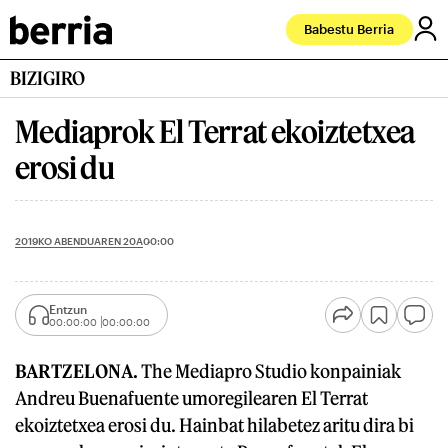
Babestu Berria
BIZIGIRO
Mediaprok El Terrat ekoiztetxea
erosi du
2019KO ABENDUAREN 20A
00:00
Entzun
00:00:00
00:00:00
BARTZELONA.
The Mediapro Studio konpainiak
Andreu Buenafuente umoregilearen El Terrat
ekoiztetxea erosi du. Hainbat hilabetez aritu dira bi