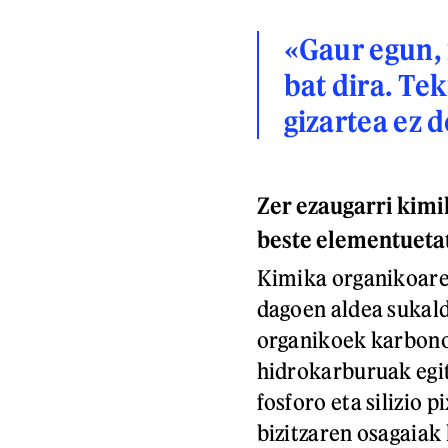
«Gaur egun, 
bat dira. Te
gizartea ez 
Zer ezaugarri kimi
beste elementueta
Kimika organikoare
dagoen aldea sukald
organikoek karbono
hidrokarburuak egit
fosforo eta silizio p
bizitzaren osagaiak