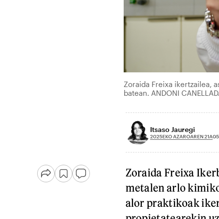
Zoraida Freixa ikertzailea,
batean. ANDONI CANELLAD
Itsaso Jauregi
2025EKO AZAROAREN 21A
05
Zoraida Freixa Iker
metalen arlo kimiko
alor praktikoak ike
propietatearekin uz