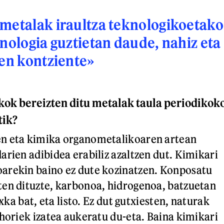
metalak iraultza teknologikoetako
knologia guztietan daude, nahiz eta
den kontziente»
kok bereizten ditu metalak taula periodikok
tik?
n eta kimika organometalikoaren artean
arien adibidea erabiliz azaltzen dut. Kimikari
arekin baino ez dute kozinatzen. Konposatu
en dituzte, karbonoa, hidrogenoa, batzuetan
ixka bat, eta listo. Ez dut gutxiesten, naturak
 horiek izatea aukeratu du-eta. Baina kimikari