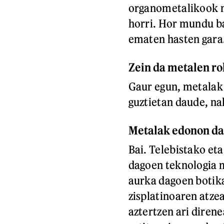
organometalikook m
horri. Hor mundu ba
ematen hasten gara
Zein da metalen ro
Gaur egun, metalak 
guztietan daude, nah
Metalak edonon d
Bai. Telebistako et
dagoen teknologia 
aurka dagoen botik
zisplatinoaren atze
aztertzen ari diren