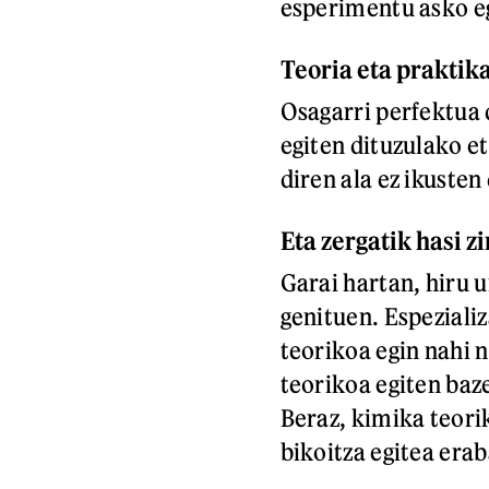
esperimentu asko eg
Teoria eta praktik
Osagarri perfektua 
egiten dituzulako et
diren ala ez ikusten
Eta zergatik hasi z
Garai hartan, hiru u
genituen. Espezializ
teorikoa egin nahi 
teorikoa egiten baz
Beraz, kimika teori
bikoitza egitea era