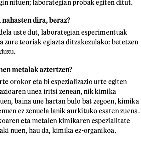
in nituen; laborategian probak egiten ditut.
a nahasten dira, beraz?
dela uste dut, laborategian esperimentuak
a zure teoriak egiazta ditzakezulako: betetzen
 duzu.
inen metalak aztertzen?
rte orokor eta bi espezializazio urte egiten
azioaren unea iritsi zenean, nik kimika
nuen, baina une hartan bulo bat zegoen, kimika
enuen ez zenuela lanik aurkituko esaten zuena.
koaren eta metalen kimikaren espezialitate
baki nuen, hau da, kimika ez-organikoa.