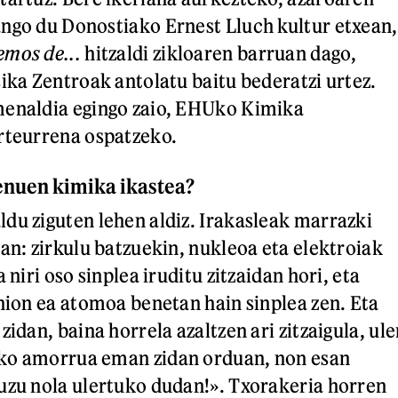
ngo du Donostiako Ernest Lluch kultur etxean,
mos de...
hitzaldi zikloaren barruan dago,
sika Zentroak antolatu baitu bederatzi urtez.
menaldia egingo zaio, EHUko Kimika
urteurrena ospatzeko.
enuen kimika ikastea?
du ziguten lehen aldiz. Irakasleak marrazki
ean: zirkulu batzuekin, nukleoa eta elektroiak
 niri oso sinplea iruditu zitzaidan hori, eta
 nion ea atomoa benetan hain sinplea zen. Eta
zidan, baina horrela azaltzen ari zitzaigula, ule
ko amorrua eman zidan orduan, non esan
uzu nola ulertuko dudan!». Txorakeria horren