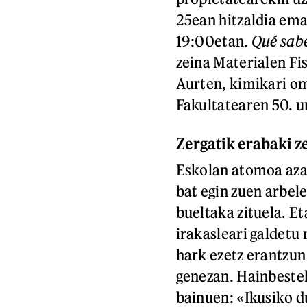
25ean hitzaldia ema
19:00etan.
Qué sabe
zeina Materialen Fi
Aurten, kimikari o
Fakultatearen 50. 
Zergatik erabaki z
Eskolan atomoa azal
bat egin zuen arbel
bueltaka zituela. Eta
irakasleari galdetu
hark ezetz erantzun 
genezan. Hainbeste
bainuen: «Ikusiko d