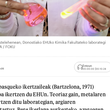
 astelehenean, Donostiako EHUko Kimika Fakultateko laborategi
A / FOKU
Entzun
:05
00:00:00
00:10:28
basqueko ikertzaileak (Bartzelona, 1971)
a ikertzen du EHUn. Teoriaz gain, metalaren
rtzen ditu laborategian, argiaren
tartuz. Bere ikerlana aurkezteko, azaroaren