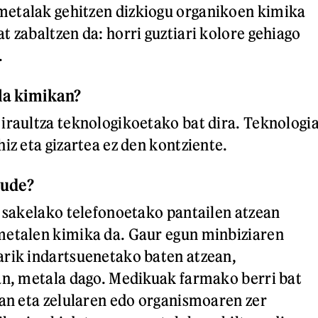
etalak gehitzen dizkiogu organikoen kimika
t zabaltzen da: horri guztiari kolore gehiago
.
la kimikan?
iraultza teknologikoetako bat dira. Teknologi
iz eta gizartea ez den kontziente.
aude?
a sakelako telefonoetako pantailen atzean
metalen kimika da. Gaur egun minbiziaren
arik indartsuenetako baten atzean,
an, metala dago. Medikuak farmako berri bat
ean eta zelularen edo organismoaren zer