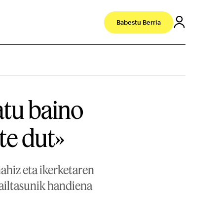
Babestu Berria
tu baino
te dut»
ahiz eta ikerketaren
zailtasunik handiena