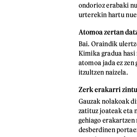
ondorioz erabaki nu
urterekin hartu nue
Atomoa zertan datz
Bai. Oraindik ulertze
Kimika gradua hasi 
atomoa jada ez zen 
itzultzen naizela.
Zerk erakarri zint
Gauzak nolakoak dir
zatituz joateak eta 
gehiago erakartzen
desberdinen portaer