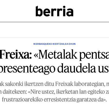
IKERBASQUEKO IKERTZAILEA EHUN
Freixa:
«Metalak pentsa
presenteago daudela us
k sakonki ikertzen ditu Freixak laborategian, n
 daitekeen: «Nire ustez, ikerketan lan egiteko 
frustrazioarekiko erresistentzia garatzea da».