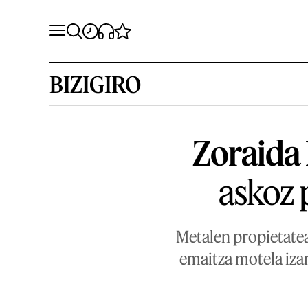
BIZIGIRO
Zoraida 
askoz 
Metalen propietatea
emaitza motela izan