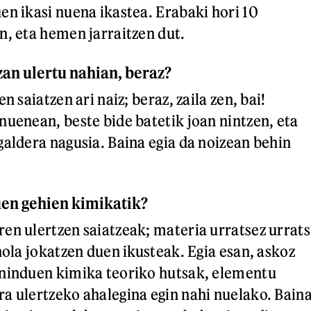
en ikasi nuena ikastea. Erabaki hori 10
n, eta hemen jarraitzen dut.
an ulertu nahian, beraz?
n saiatzen ari naiz; beraz, zaila zen, bai!
nuenean, beste bide batetik joan nintzen, eta
galdera nagusia. Baina egia da noizean behin
uen gehien kimikatik?
en ulertzen saiatzeak; materia urratsez urrats
nola jokatzen duen ikusteak. Egia esan, askoz
 ninduen kimika teoriko hutsak, elementu
a ulertzeko ahalegina egin nahi nuelako. Bain