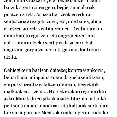
zen; bihotza azkartu, eta bekokian izerdi tanta
batzuk agertu ziren gero, begietan malkoak
pilatzen zirela. Arnasa hartzeak erredura
sentsazioa areagotu zuen, eta, une batez, ahoa
erretzen ari zela sentitu zenuen. Denborarekin,
mina baretu egin zen, eta ongizatearen edo
euforiaren antzeko sentipen lasaigarri bat
nagusitu, gorputza bero eta garuna durduzatua
utzita.
Gehiegikeria bat izan daiteke; kontraesankorra,
beharbada: mingaina sutan dagoela sentitzean,
gorputza izerdiz estaltzen denean, begietatik
malkoak erortzean... Horrek erakarri egiten ditu
asko. Minak diren jakiak maite dituzten milioika
pertsona daude munduan, eta kulturak sortu dira
horren inguruan: Mexikoko txile piperra, Indiako