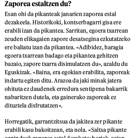
Zaporea estaltzen du?
Esan ohi da pikanteak janarien zaporea estal
dezakeela. Historikoki, kontserbagarri gisa ere
erabili izan da pikantea. Sarritan, egoera txarrean
zeuden elikagaien zapore desatsegina ezkutatzeko
ere baliatu izan da pikantea. «Adibidez, haragia
egoera txarrean badago eta pikantea gehitzen
bazaio, zapore txarra disimulatzen du», azaldu du
Eguskizak. «Baina, era egokian erabilita, zaporeak
indartu egiten ditu. Arazoa da jaki minak jatera
ohituta ez daudenek erredura sentipena bakarrik
nabaritzen dutela, eta gainerako zaporeak ez
dituztela disfrutatzen».
Horregatik, garrantzitsua da jakitea zer pikante
erabili kasu bakoitzean, eta nola. «Saltsa pikante