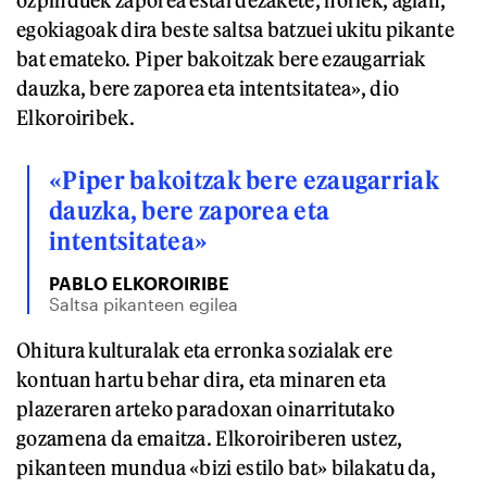
ozpinduek zaporea estal dezakete; horiek, agian,
egokiagoak dira beste saltsa batzuei ukitu pikante
bat emateko. Piper bakoitzak bere ezaugarriak
dauzka, bere zaporea eta intentsitatea», dio
Elkoroiribek.
«Piper bakoitzak bere ezaugarriak
dauzka, bere zaporea eta
intentsitatea»
PABLO ELKOROIRIBE
Saltsa pikanteen egilea
Ohitura kulturalak eta erronka sozialak ere
kontuan hartu behar dira, eta minaren eta
plazeraren arteko paradoxan oinarritutako
gozamena da emaitza. Elkoroiriberen ustez,
pikanteen mundua «bizi estilo bat» bilakatu da,