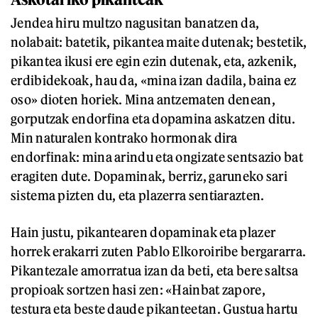
Jendea hiru multzo nagusitan banatzen da,
nolabait: batetik, pikantea maite dutenak; bestetik,
pikantea ikusi ere egin ezin dutenak, eta, azkenik,
erdibidekoak, hau da, «mina izan dadila, baina ez
oso» dioten horiek. Mina antzematen denean,
gorputzak endorfina eta dopamina askatzen ditu.
Min naturalen kontrako hormonak dira
endorfinak: mina arindu eta ongizate sentsazio bat
eragiten dute. Dopaminak, berriz, garuneko sari
sistema pizten du, eta plazerra sentiarazten.
Hain justu, pikantearen dopaminak eta plazer
horrek erakarri zuten Pablo Elkoroiribe bergararra.
Pikantezale amorratua izan da beti, eta bere saltsa
propioak sortzen hasi zen: «Hainbat zapore,
testura eta beste daude pikanteetan. Gustua hartu