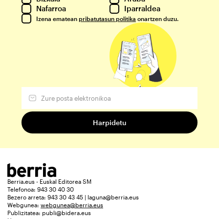
Nafarroa
Iparraldea
Izena ematean
pribatutasun politika
onartzen duzu.
Berria.eus - Euskal Editorea SM
Telefonoa: 943 30 40 30
Bezero arreta: 943 30 43 45 | laguna@berria.eus
Webgunea:
webgunea@berria.eus
Publizitatea:
publi@bidera.eus