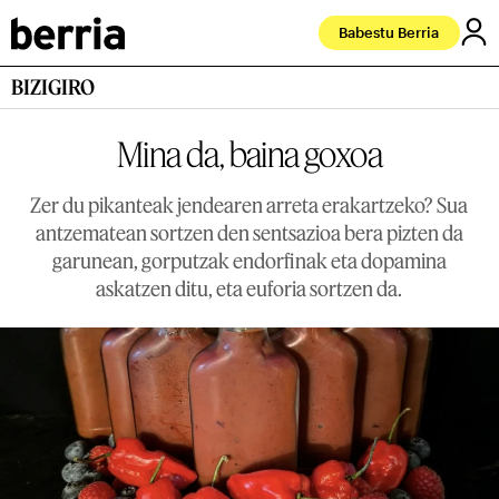
Babestu Berria
BIZIGIRO
Mina da, baina goxoa
Zer du pikanteak jendearen arreta erakartzeko? Sua
antzematean sortzen den sentsazioa bera pizten da
garunean, gorputzak endorfinak eta dopamina
askatzen ditu, eta euforia sortzen da.