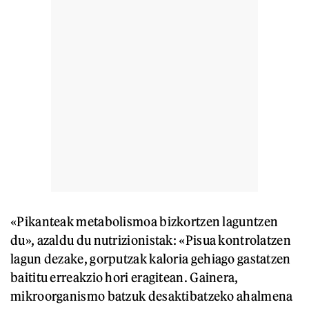
«Pikanteak metabolismoa bizkortzen laguntzen
du», azaldu du nutrizionistak: «Pisua kontrolatzen
lagun dezake, gorputzak kaloria gehiago gastatzen
baititu erreakzio hori eragitean. Gainera,
mikroorganismo batzuk desaktibatzeko ahalmena