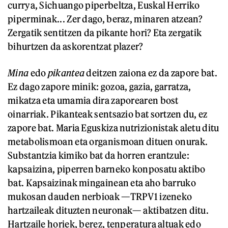
currya, Sichuango piperbeltza, Euskal Herriko
piperminak... Zer dago, beraz, minaren atzean?
Zergatik sentitzen da pikante hori? Eta zergatik
bihurtzen da askorentzat plazer?
Mina
edo
pikantea
deitzen zaiona ez da zapore bat.
Ez dago zapore minik: gozoa, gazia, garratza,
mikatza eta umamia dira zaporearen bost
oinarriak. Pikanteak sentsazio bat sortzen du, ez
zapore bat. Maria Eguskiza nutrizionistak aletu ditu
metabolismoan eta organismoan dituen onurak.
Substantzia kimiko bat da horren erantzule:
kapsaizina, piperren barneko konposatu aktibo
bat. Kapsaizinak mingainean eta aho barruko
mukosan dauden nerbioak —TRPV1 izeneko
hartzaileak dituzten neuronak— aktibatzen ditu.
Hartzaile horiek, berez, tenperatura altuak edo