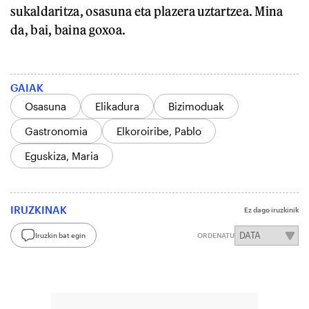
sukaldaritza, osasuna eta plazera uztartzea. Mina
da, bai, baina goxoa.
GAIAK
Osasuna
Elikadura
Bizimoduak
Gastronomia
Elkoroiribe, Pablo
Eguskiza, Maria
IRUZKINAK
Ez dago iruzkinik
Iruzkin bat egin
ORDENATU