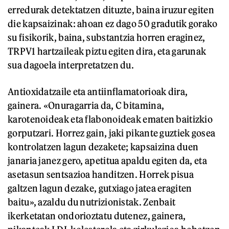
erredurak detektatzen dituzte, baina iruzur egiten
die kapsaizinak: ahoan ez dago 50 gradutik gorako
su fisikorik, baina, substantzia horren eraginez,
TRPV1 hartzaileak piztu egiten dira, eta garunak
sua dagoela interpretatzen du.
Antioxidatzaile eta antiinflamatorioak dira,
gainera. «Onuragarria da, C bitamina,
karotenoideak eta flabonoideak ematen baitizkio
gorputzari. Horrez gain, jaki pikante guztiek gosea
kontrolatzen lagun dezakete; kapsaizina duen
janaria janez gero, apetitua apaldu egiten da, eta
asetasun sentsazioa handitzen. Horrek pisua
galtzen lagun dezake, gutxiago jatea eragiten
baitu», azaldu du nutrizionistak. Zenbait
ikerketatan ondorioztatu dutenez, gainera,