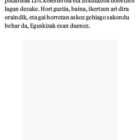
pikanteak LDL kolesterola eta zirkulazioa hobetzen
lagun dezake. Hori guztia, baina, ikertzen ari dira
oraindik, eta gai horretan askoz gehiago sakondu
behar da, Eguskizak esan duenez.