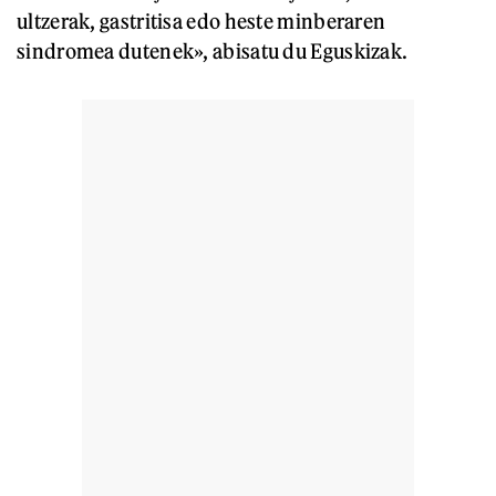
ultzerak, gastritisa edo heste minberaren
sindromea dutenek», abisatu du Eguskizak.