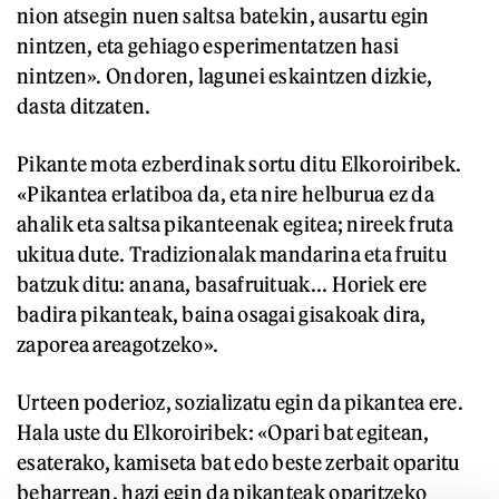
nion atsegin nuen saltsa batekin, ausartu egin
nintzen, eta gehiago esperimentatzen hasi
nintzen». Ondoren, lagunei eskaintzen dizkie,
dasta ditzaten.
Pikante mota ezberdinak sortu ditu Elkoroiribek.
«Pikantea erlatiboa da, eta nire helburua ez da
ahalik eta saltsa pikanteenak egitea; nireek fruta
ukitua dute. Tradizionalak mandarina eta fruitu
batzuk ditu: anana, basafruituak... Horiek ere
badira pikanteak, baina osagai gisakoak dira,
zaporea areagotzeko».
Urteen poderioz, sozializatu egin da pikantea ere.
Hala uste du Elkoroiribek: «Opari bat egitean,
esaterako, kamiseta bat edo beste zerbait oparitu
beharrean, hazi egin da pikanteak oparitzeko