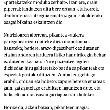
«partekatzeko moduko zerbait». Izan ere, orain
piperrak landatzen ditu bere ortuan, eta horrek,
denbora-pasa atsegina emateaz gain, sukalderako
osagai bikaina eskaintzen dio.
Nutrizioaren alorrean, pikantea «aukera
paregabea» izan daiteke dieta monotonoak
hausteko; betiere, arazo digestiborik ez dutenen
eta jan ondoren jarduera fisiko handirik egin behar
ez dutenen kasuan: «Nire pazienteei egiten
dizkiedan hiru galderetako bat da ea pikanteak eta
espeziak gustuko dituzten. Zenbat eta gehiago
erabili, orduan eta hobeto: zapore berezia emateaz
gain, gatz gutxiago erabiltzen laguntzen dute, eta,
hala, elikadura osasungarriagoa izan daiteke».
Horixe da, azken batean, pikanteen magia: