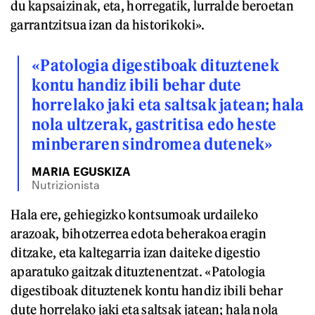
du kapsaizinak, eta, horregatik, lurralde beroetan
garrantzitsua izan da historikoki».
«Patologia digestiboak dituztenek
kontu handiz ibili behar dute
horrelako jaki eta saltsak jatean; hala
nola ultzerak, gastritisa edo heste
minberaren sindromea dutenek»
MARIA EGUSKIZA
Nutrizionista
Hala ere, gehiegizko kontsumoak urdaileko
arazoak, bihotzerrea edota beherakoa eragin
ditzake, eta kaltegarria izan daiteke digestio
aparatuko gaitzak dituztenentzat. «Patologia
digestiboak dituztenek kontu handiz ibili behar
dute horrelako jaki eta saltsak jatean; hala nola