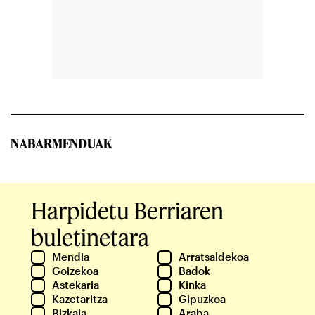
NABARMENDUAK
Harpidetu Berriaren
buletinetara
Mendia
Arratsaldekoa
Goizekoa
Badok
Astekaria
Kinka
Kazetaritza
Gipuzkoa
Bizkaia
Araba