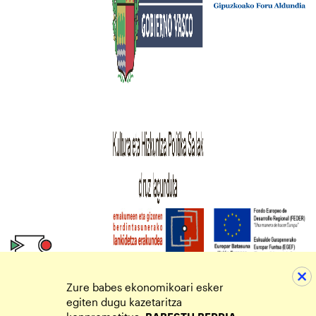
Zure babes ekonomikoari esker
egiten dugu kazetaritza