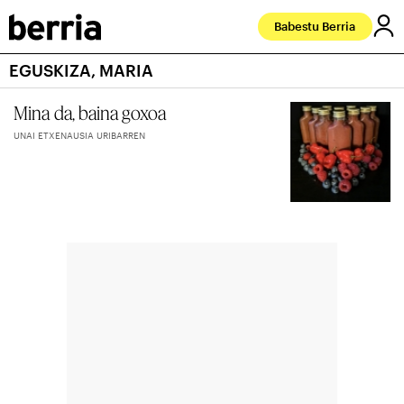
Babestu Berria
EGUSKIZA, MARIA
Mina da, baina goxoa
UNAI ETXENAUSIA URIBARREN