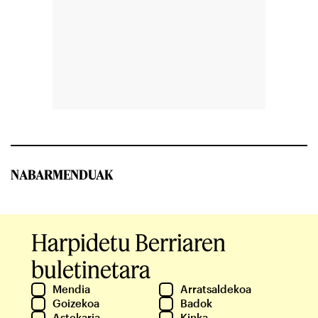
NABARMENDUAK
Harpidetu Berriaren
buletinetara
Mendia
Arratsaldekoa
Goizekoa
Badok
Astekaria
Kinka