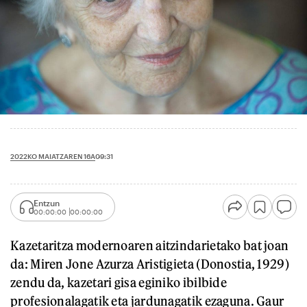
2022KO MAIATZAREN 16A
09:31
Entzun
00:00:00
00:00:00
Kazetaritza modernoaren aitzindarietako bat joan
da: Miren Jone Azurza Aristigieta (Donostia, 1929)
zendu da, kazetari gisa eginiko ibilbide
profesionalagatik eta jardunagatik ezaguna. Gaur