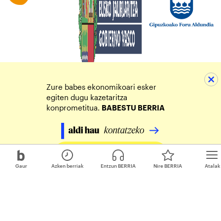
Zure babes ekonomikoari esker
egiten dugu kazetaritza
konprometitua.
BABESTU BERRIA
Egin zure ekarpena
Gaur
Azken berriak
Entzun BERRIA
Nire BERRIA
Atalak