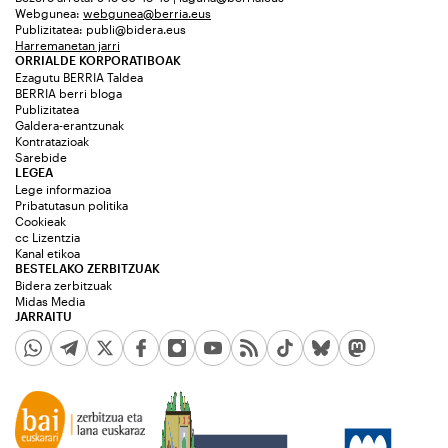
Webgunea:
webgunea@berria.eus
Publizitatea:
publi@bidera.eus
Harremanetan jarri
ORRIALDE KORPORATIBOAK
Ezagutu BERRIA Taldea
BERRIA berri bloga
Publizitatea
Galdera-erantzunak
Kontratazioak
Sarebide
LEGEA
Lege informazioa
Pribatutasun politika
Cookieak
cc Lizentzia
Kanal etikoa
BESTELAKO ZERBITZUAK
Bidera zerbitzuak
Midas Media
JARRAITU