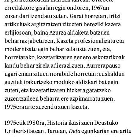
erredaktore gisa lan egin ondoren, 1967an
zuzendari izendatu zuten. Garai horretan,
iritzi
artikuluak argitaratzen zituzten bereziki kazeta
erlijiosoan, baina Azurza aldaketa batzuen
beharraz jabetu zen. Kazeta profesionalizatu eta
modernizatu egin behar zela uste zuen, eta,
horretarako, kazetaritzaren genero askotarikoak
landu behar zirela adierazi zuen. Aurrerapauso
ugari eman zituen norabide horretan: euskaldun
guztiek irakurtzeko moduko aldizkari bat egin
zuten, eta kazetaritzaren hizkera garatzeko
zuzentzaileen beharra ere azpimarratu zuen.
1975era arte zuzendu zuen kazeta.
1975etik 1980ra, Historia ikasi zuen Deustuko
Unibertsitatean. Tartean,
Deia
egunkarian ere aritu