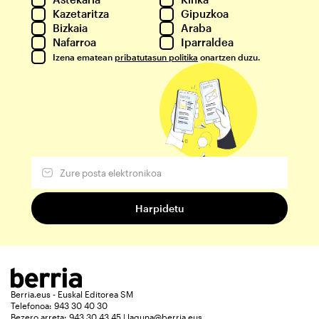
Kazetaritza
Gipuzkoa
Bizkaia
Araba
Nafarroa
Iparraldea
Izena ematean
pribatutasun politika
onartzen duzu.
Berria.eus - Euskal Editorea SM
Telefonoa: 943 30 40 30
Bezero arreta: 943 30 43 45 | laguna@berria.eus