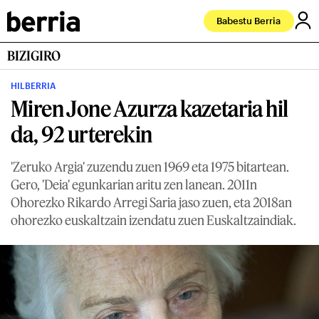
Babestu Berria
BIZIGIRO
HILBERRIA
Miren Jone Azurza kazetaria hil
da, 92 urterekin
'Zeruko Argia' zuzendu zuen 1969 eta 1975 bitartean.
Gero, 'Deia' egunkarian aritu zen lanean. 2011n
Ohorezko Rikardo Arregi Saria jaso zuen, eta 2018an
ohorezko euskaltzain izendatu zuen Euskaltzaindiak.