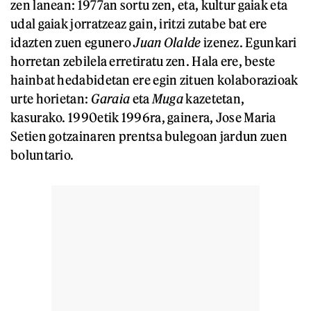
zen lanean: 1977an sortu zen, eta, kultur gaiak eta
udal gaiak jorratzeaz gain, iritzi zutabe bat ere
idazten zuen egunero
Juan Olalde
izenez. Egunkari
horretan zebilela erretiratu zen. Hala ere, beste
hainbat hedabidetan ere egin zituen kolaborazioak
urte horietan:
Garaia
eta
Muga
kazetetan,
kasurako. 1990etik 1996ra, gainera, Jose Maria
Setien gotzainaren prentsa bulegoan jardun zuen
boluntario.