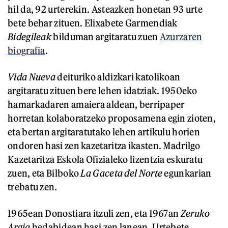
hil da, 92 urterekin. Asteazken honetan 93 urte
bete behar zituen. Elixabete Garmendiak
Bidegileak
bilduman argitaratu zuen
Azurzaren
biografia
.
Vida Nueva
deituriko aldizkari katolikoan
argitaratu zituen bere lehen idatziak. 1950eko
hamarkadaren amaiera aldean, berripaper
horretan kolaboratzeko proposamena egin zioten,
eta bertan argitaratutako lehen artikulu horien
ondoren hasi zen kazetaritza ikasten. Madrilgo
Kazetaritza Eskola Ofizialeko lizentzia eskuratu
zuen, eta Bilboko
La Gaceta del Norte
egunkarian
trebatu zen.
1965ean Donostiara itzuli zen, eta 1967an
Zeruko
Argia
hedabidean hasi zen lanean. Urtebete