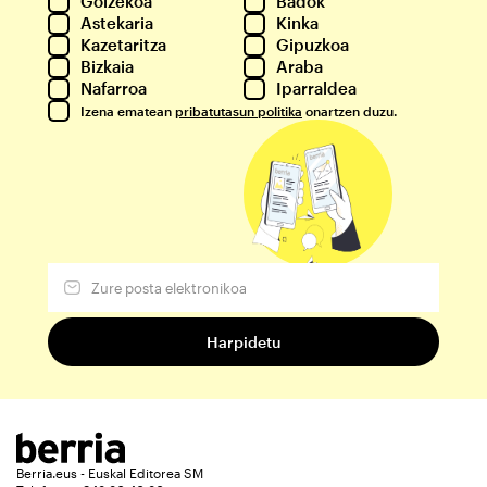
Goizekoa
Badok
Astekaria
Kinka
Kazetaritza
Gipuzkoa
Bizkaia
Araba
Nafarroa
Iparraldea
Izena ematean
pribatutasun politika
onartzen duzu.
Berria.eus - Euskal Editorea SM