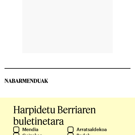
NABARMENDUAK
Harpidetu Berriaren
buletinetara
Mendia
Arratsaldekoa