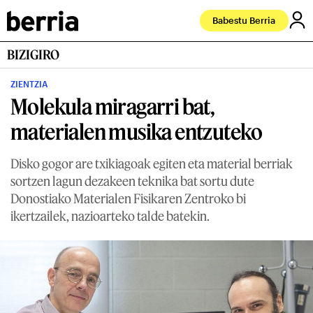
Babestu Berria
BIZIGIRO
ZIENTZIA
Molekula miragarri bat,
materialen musika entzuteko
Disko gogor are txikiagoak egiten eta material berriak
sortzen lagun dezakeen teknika bat sortu dute
Donostiako Materialen Fisikaren Zentroko bi
ikertzailek, nazioarteko talde batekin.