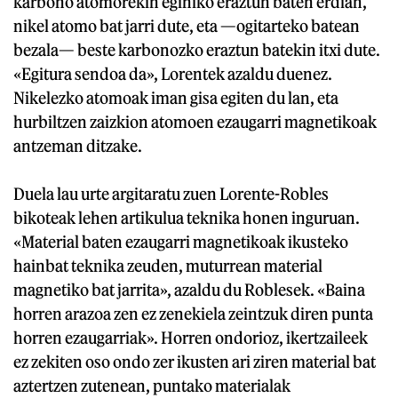
karbono atomorekin eginiko eraztun baten erdian,
nikel atomo bat jarri dute, eta —ogitarteko batean
bezala— beste karbonozko eraztun batekin itxi dute.
«Egitura sendoa da», Lorentek azaldu duenez.
Nikelezko atomoak iman gisa egiten du lan, eta
hurbiltzen zaizkion atomoen ezaugarri magnetikoak
antzeman ditzake.
Duela lau urte argitaratu zuen Lorente-Robles
bikoteak lehen artikulua teknika honen inguruan.
«Material baten ezaugarri magnetikoak ikusteko
hainbat teknika zeuden, muturrean material
magnetiko bat jarrita», azaldu du Roblesek. «Baina
horren arazoa zen ez zenekiela zeintzuk diren punta
horren ezaugarriak». Horren ondorioz, ikertzaileek
ez zekiten oso ondo zer ikusten ari ziren material bat
aztertzen zutenean, puntako materialak