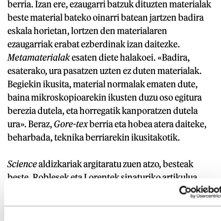
berria. Izan ere, ezaugarri batzuk dituzten materialak
beste material bateko oinarri batean jartzen badira
eskala horietan, lortzen den materialaren
ezaugarriak erabat ezberdinak izan daitezke.
Metamaterialak
esaten diete halakoei. «Badira,
esaterako, ura pasatzen uzten ez duten materialak.
Begiekin ikusita, material normalak ematen dute,
baina mikroskopioarekin ikusten duzu oso egitura
berezia dutela, eta horregatik kanporatzen dutela
ura». Beraz,
Gore-tex
berria eta hobea atera daiteke,
beharbada, teknika berriarekin ikusitakotik.
Science
aldizkariak argitaratu zuen atzo, besteak
beste, Roblesek eta Lorentek sinaturiko artikulua
teknika berriaren inguruan. Hasiera baino ez dela
ohartarazi dute. Bikoteak beste bi artikulu ditu prest
argitaratzeko. «Molekula hau miragarria da», esan du