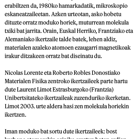
erabiltzen da, 1980ko hamarkadatik, mikroskopio
eskaneatzaileetan. Azken urteotan, asko hobetu
dituzte orratz moduko horiek, muturrean molekula
txiki bat jarrita. Orain, Euskal Herriko, Frantziako eta
Alemaniako ikertzaile talde batek, lehen aldiz,
materialen azaleko atomoen ezaugarri magnetikoak
irakur ditzakeen orratz bat diseinatu du.
Nicolas Lorente eta Roberto Robles Donostiako
Materialen Fisika zentroko ikertzaileek parte hartu
dute Laurent Limot Estrasburgoko (Frantzia)
Unibertsitateko ikertzaileak zuzenduriko ikerketan.
Limot 2003. urte aldera hasi zen molekula horiekin
ikertzen.
Iman moduko bat sortu dute ikertzaileek: bost