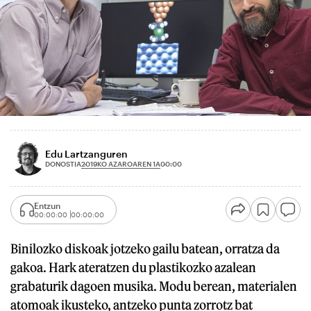
Edu Lartzanguren
2019KO AZAROAREN 1A
DONOSTIA
00:00
Entzun
00:00:00
00:00:00
Binilozko diskoak jotzeko gailu batean, orratza da
gakoa. Hark ateratzen du plastikozko azalean
grabaturik dagoen musika. Modu berean, materialen
atomoak ikusteko, antzeko punta zorrotz bat