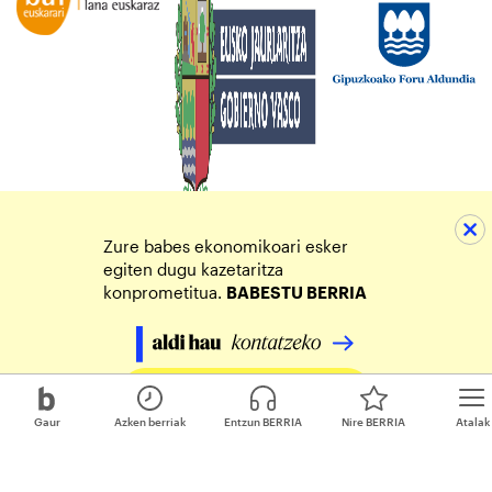
Zure babes ekonomikoari esker
egiten dugu kazetaritza
konprometitua.
BABESTU BERRIA
Egin zure ekarpena
Gaur
Azken berriak
Entzun BERRIA
Nire BERRIA
Atalak