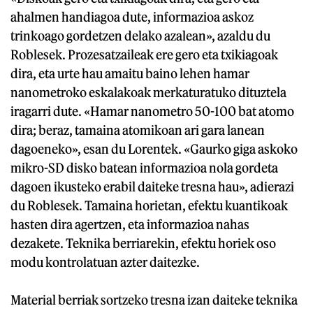
ahalmen handiagoa dute, informazioa askoz
trinkoago gordetzen delako azalean», azaldu du
Roblesek. Prozesatzaileak ere gero eta txikiagoak
dira, eta urte hau amaitu baino lehen hamar
nanometroko eskalakoak merkaturatuko dituztela
iragarri dute. «Hamar nanometro 50-100 bat atomo
dira; beraz, tamaina atomikoan ari gara lanean
dagoeneko», esan du Lorentek. «Gaurko giga askoko
mikro-SD disko batean informazioa nola gordeta
dagoen ikusteko erabil daiteke tresna hau», adierazi
du Roblesek. Tamaina horietan, efektu kuantikoak
hasten dira agertzen, eta informazioa nahas
dezakete. Teknika berriarekin, efektu horiek oso
modu kontrolatuan azter daitezke.
Material berriak sortzeko tresna izan daiteke teknika