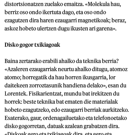
distortsionatzen zuelako emaitza. «Molekula hau,
berriz oso ondo ikertuta dago, eta oso ondo
ezagutzen dira haren ezaugarri magnetikoak; beraz,
askoz hobeto ulertzen dugu ikusten ari garena».
Disko gogor txikiagoak
Baina zertarako erabili ahalko da teknika berria?
«Azaleren ezaugarriak neurtu ahalko ditugu, atomoz
atomo; horregatik da hau horren ikusgarria, lor
daitekeen zorroztasunik handiena delako», esan du
Lorentek. Fisikarientzat, mundu bat irekitzen du
horrek: beste teknika bat ematen die materialak
hobeto ezagutzeko, edo ezaugarri berriak aurkitzeko.
Esaterako, gaur, ordenagailuetako eta telefonoetako
disko gogorretan, datuak azalean grabatzen dira.
«Diskoak gero eta txikiagoak dira, eta gero eta