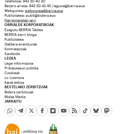
Telefonoa: 943 30 40 30
Bezero arreta: 943 30 43 45 | laguna@berria.eus
Webgunea:
webgunea@berria.eus
Publizitatea:
publi@bidera.eus
Harremanetan jarri
ORRIALDE KORPORATIBOAK
Ezagutu BERRIA Taldea
BERRIA berri bloga
Publizitatea
Galdera-erantzunak
Kontratazioak
Sarebide
LEGEA
Lege informazioa
Pribatutasun politika
Cookieak
cc Lizentzia
Kanal etikoa
BESTELAKO ZERBITZUAK
Bidera zerbitzuak
Midas Media
JARRAITU