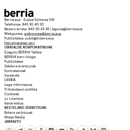
Berria.eus - Euskal Editorea SM
Telefonoa: 943 30 40 30
Bezero arreta: 943 30 43 45 | laguna@berria.eus
Webgunea:
webgunea@berria.eus
Publizitatea:
publi@bidera.eus
Harremanetan jarri
ORRIALDE KORPORATIBOAK
Ezagutu BERRIA Taldea
BERRIA berri bloga
Publizitatea
Galdera-erantzunak
Kontratazioak
Sarebide
LEGEA
Lege informazioa
Pribatutasun politika
Cookieak
cc Lizentzia
Kanal etikoa
BESTELAKO ZERBITZUAK
Bidera zerbitzuak
Midas Media
JARRAITU