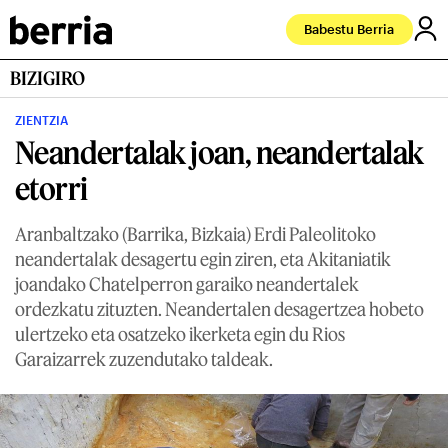
Babestu Berria
BIZIGIRO
ZIENTZIA
Neandertalak joan, neandertalak
etorri
Aranbaltzako (Barrika, Bizkaia) Erdi Paleolitoko
neandertalak desagertu egin ziren, eta Akitaniatik
joandako Chatelperron garaiko neandertalek
ordezkatu zituzten. Neandertalen desagertzea hobeto
ulertzeko eta osatzeko ikerketa egin du Rios
Garaizarrek zuzendutako taldeak.