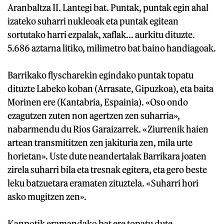
Aranbaltza II. Lantegi bat. Puntak, puntak egin ahal
izateko suharri nukleoak eta puntak egitean
sortutako harri ezpalak, xaflak... aurkitu dituzte.
5.686 aztarna litiko, milimetro bat baino handiagoak.
Barrikako flyscharekin egindako puntak topatu
dituzte Labeko koban (Arrasate, Gipuzkoa), eta baita
Morinen ere (Kantabria, Espainia). «Oso ondo
ezagutzen zuten non agertzen zen suharria»,
nabarmendu du Rios Garaizarrek. «Ziurrenik haien
artean transmititzen zen jakituria zen, mila urte
horietan». Uste dute neandertalak Barrikara joaten
zirela suharri bila eta tresnak egitera, eta gero beste
leku batzuetara eramaten zituztela. «Suharri hori
asko mugitzen zen».
Kanpotik eramandako bat ere topatu dute