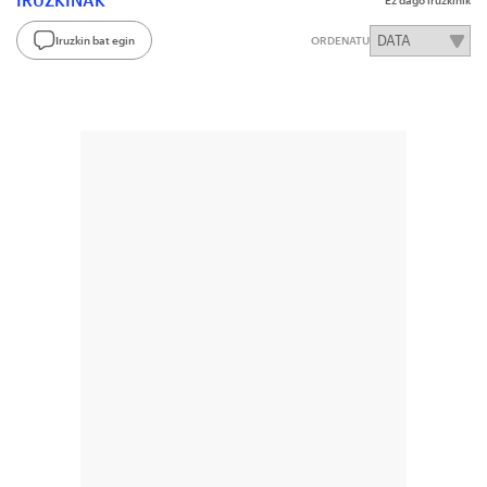
IRUZKINAK
Ez dago iruzkinik
Iruzkin bat egin
ORDENATU