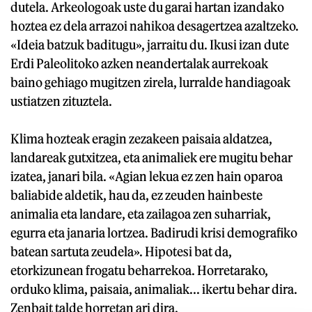
dutela. Arkeologoak uste du garai hartan izandako
hoztea ez dela arrazoi nahikoa desagertzea azaltzeko.
«Ideia batzuk baditugu», jarraitu du. Ikusi izan dute
Erdi Paleolitoko azken neandertalak aurrekoak
baino gehiago mugitzen zirela, lurralde handiagoak
ustiatzen zituztela.
Klima hozteak eragin zezakeen paisaia aldatzea,
landareak gutxitzea, eta animaliek ere mugitu behar
izatea, janari bila. «Agian lekua ez zen hain oparoa
baliabide aldetik, hau da, ez zeuden hainbeste
animalia eta landare, eta zailagoa zen suharriak,
egurra eta janaria lortzea. Badirudi krisi demografiko
batean sartuta zeudela». Hipotesi bat da,
etorkizunean frogatu beharrekoa. Horretarako,
orduko klima, paisaia, animaliak... ikertu behar dira.
Zenbait talde horretan ari dira.