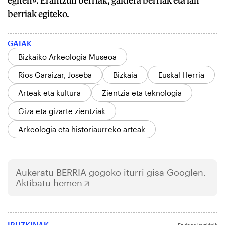
egiten». Erantzun berriak, galdera berriak eta lan
berriak egiteko.
GAIAK
Bizkaiko Arkeologia Museoa
Rios Garaizar, Joseba
Bizkaia
Euskal Herria
Arteak eta kultura
Zientzia eta teknologia
Giza eta gizarte zientziak
Arkeologia eta historiaurreko arteak
Aukeratu
BERRIA
gogoko iturri gisa Googlen.
Aktibatu hemen