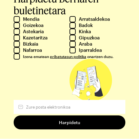
buletinetara
Mendia
Arratsaldekoa
Goizekoa
Badok
Astekaria
Kinka
Kazetaritza
Gipuzkoa
Bizkaia
Araba
Nafarroa
Iparraldea
Izena ematean
pribatutasun politika
onartzen duzu.