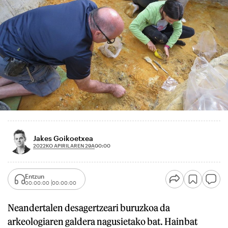
Jakes Goikoetxea
2022KO APIRILAREN 29A
00:00
Entzun
00:00:00
00:00:00
Neandertalen desagertzeari buruzkoa da
arkeologiaren galdera nagusietako bat. Hainbat