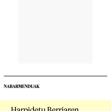
NABARMENDUAK
Harpidetu Berriaren