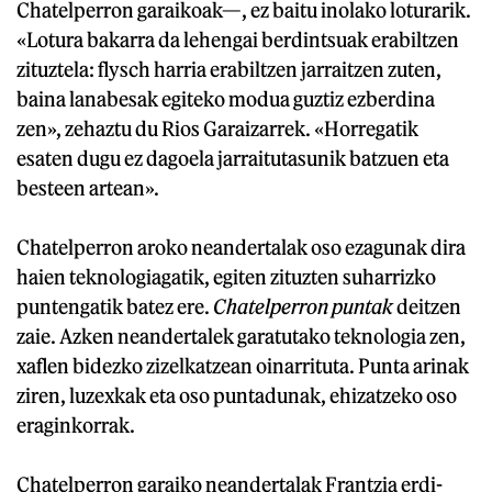
Chatelperron garaikoak—, ez baitu inolako loturarik.
«Lotura bakarra da lehengai berdintsuak erabiltzen
zituztela: flysch harria erabiltzen jarraitzen zuten,
baina lanabesak egiteko modua guztiz ezberdina
zen», zehaztu du Rios Garaizarrek. «Horregatik
esaten dugu ez dagoela jarraitutasunik batzuen eta
besteen artean».
Chatelperron aroko neandertalak oso ezagunak dira
haien teknologiagatik, egiten zituzten suharrizko
puntengatik batez ere.
Chatelperron puntak
deitzen
zaie. Azken neandertalek garatutako teknologia zen,
xaflen bidezko zizelkatzean oinarrituta. Punta arinak
ziren, luzexkak eta oso puntadunak, ehizatzeko oso
eraginkorrak.
Chatelperron garaiko neandertalak Frantzia erdi-