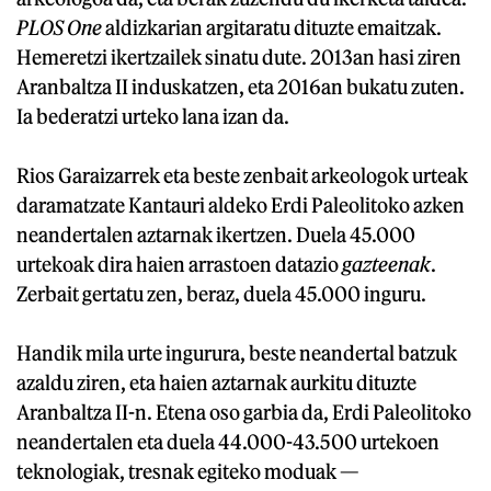
PLOS One
aldizkarian argitaratu dituzte emaitzak.
Hemeretzi ikertzailek sinatu dute. 2013an hasi ziren
Aranbaltza II induskatzen, eta 2016an bukatu zuten.
Ia bederatzi urteko lana izan da.
Rios Garaizarrek eta beste zenbait arkeologok urteak
daramatzate Kantauri aldeko Erdi Paleolitoko azken
neandertalen aztarnak ikertzen. Duela 45.000
urtekoak dira haien arrastoen datazio
gazteenak
.
Zerbait gertatu zen, beraz, duela 45.000 inguru.
Handik mila urte ingurura, beste neandertal batzuk
azaldu ziren, eta haien aztarnak aurkitu dituzte
Aranbaltza II-n. Etena oso garbia da, Erdi Paleolitoko
neandertalen eta duela 44.000-43.500 urtekoen
teknologiak, tresnak egiteko moduak —