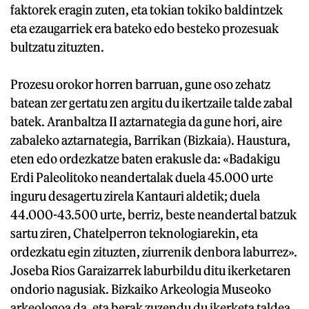
faktorek eragin zuten, eta tokian tokiko baldintzek
eta ezaugarriek era bateko edo besteko prozesuak
bultzatu zituzten.
Prozesu orokor horren barruan, gune oso zehatz
batean zer gertatu zen argitu du ikertzaile talde zabal
batek. Aranbaltza II aztarnategia da gune hori, aire
zabaleko aztarnategia, Barrikan (Bizkaia). Haustura,
eten edo ordezkatze baten erakusle da: «Badakigu
Erdi Paleolitoko neandertalak duela 45.000 urte
inguru desagertu zirela Kantauri aldetik; duela
44.000-43.500 urte, berriz, beste neandertal batzuk
sartu ziren, Chatelperron teknologiarekin, eta
ordezkatu egin zituzten, ziurrenik denbora laburrez».
Joseba Rios Garaizarrek laburbildu ditu ikerketaren
ondorio nagusiak. Bizkaiko Arkeologia Museoko
arkeologoa da, eta berak zuzendu du ikerketa taldea.