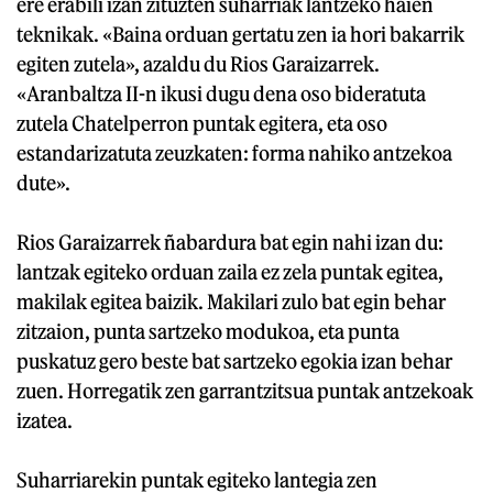
ere erabili izan zituzten suharriak lantzeko haien
teknikak. «Baina orduan gertatu zen ia hori bakarrik
egiten zutela», azaldu du Rios Garaizarrek.
«Aranbaltza II-n ikusi dugu dena oso bideratuta
zutela Chatelperron puntak egitera, eta oso
estandarizatuta zeuzkaten: forma nahiko antzekoa
dute».
Rios Garaizarrek ñabardura bat egin nahi izan du:
lantzak egiteko orduan zaila ez zela puntak egitea,
makilak egitea baizik. Makilari zulo bat egin behar
zitzaion, punta sartzeko modukoa, eta punta
puskatuz gero beste bat sartzeko egokia izan behar
zuen. Horregatik zen garrantzitsua puntak antzekoak
izatea.
Suharriarekin puntak egiteko lantegia zen