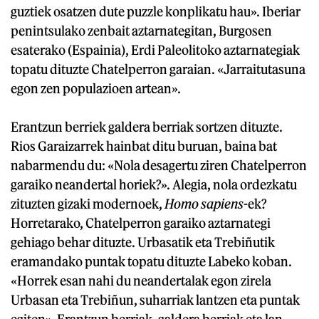
guztiek osatzen dute puzzle konplikatu hau». Iberiar
penintsulako zenbait aztarnategitan, Burgosen
esaterako (Espainia), Erdi Paleolitoko aztarnategiak
topatu dituzte Chatelperron garaian. «Jarraitutasuna
egon zen populazioen artean».
Erantzun berriek galdera berriak sortzen dituzte.
Rios Garaizarrek hainbat ditu buruan, baina bat
nabarmendu du: «Nola desagertu ziren Chatelperron
garaiko neandertal horiek?». Alegia, nola ordezkatu
zituzten gizaki modernoek,
Homo sapiens
-ek?
Horretarako, Chatelperron garaiko aztarnategi
gehiago behar dituzte. Urbasatik eta Trebiñutik
eramandako puntak topatu dituzte Labeko koban.
«Horrek esan nahi du neandertalak egon zirela
Urbasan eta Trebiñun, suharriak lantzen eta puntak