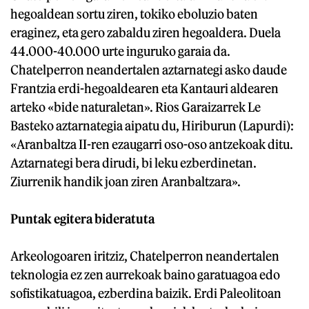
hegoaldean sortu ziren, tokiko eboluzio baten
eraginez, eta gero zabaldu ziren hegoaldera. Duela
44.000-40.000 urte inguruko garaia da.
Chatelperron neandertalen aztarnategi asko daude
Frantzia erdi-hegoaldearen eta Kantauri aldearen
arteko «bide naturaletan». Rios Garaizarrek Le
Basteko aztarnategia aipatu du, Hiriburun (Lapurdi):
«Aranbaltza II-ren ezaugarri oso-oso antzekoak ditu.
Aztarnategi bera dirudi, bi leku ezberdinetan.
Ziurrenik handik joan ziren Aranbaltzara».
Puntak egitera bideratuta
Arkeologoaren iritziz, Chatelperron neandertalen
teknologia ez zen aurrekoak baino garatuagoa edo
sofistikatuagoa, ezberdina baizik. Erdi Paleolitoan