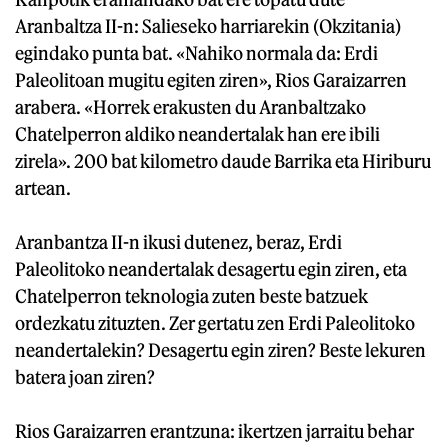
Aranbaltza II-n: Salieseko harriarekin (Okzitania)
egindako punta bat. «Nahiko normala da: Erdi
Paleolitoan mugitu egiten ziren», Rios Garaizarren
arabera. «Horrek erakusten du Aranbaltzako
Chatelperron aldiko neandertalak han ere ibili
zirela». 200 bat kilometro daude Barrika eta Hiriburu
artean.
Aranbantza II-n ikusi dutenez, beraz, Erdi
Paleolitoko neandertalak desagertu egin ziren, eta
Chatelperron teknologia zuten beste batzuek
ordezkatu zituzten. Zer gertatu zen Erdi Paleolitoko
neandertalekin? Desagertu egin ziren? Beste lekuren
batera joan ziren?
Rios Garaizarren erantzuna: ikertzen jarraitu behar