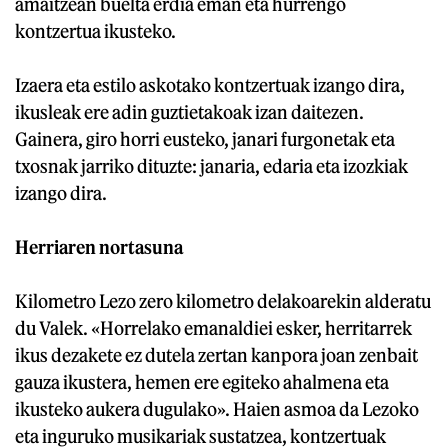
amaitzean buelta erdia eman eta hurrengo
kontzertua ikusteko.
Izaera eta estilo askotako kontzertuak izango dira,
ikusleak ere adin guztietakoak izan daitezen.
Gainera, giro horri eusteko, janari furgonetak eta
txosnak jarriko dituzte: janaria, edaria eta izozkiak
izango dira.
Herriaren nortasuna
Kilometro Lezo zero kilometro delakoarekin alderatu
du Valek. «Horrelako emanaldiei esker, herritarrek
ikus dezakete ez dutela zertan kanpora joan zenbait
gauza ikustera, hemen ere egiteko ahalmena eta
ikusteko aukera dugulako». Haien asmoa da Lezoko
eta inguruko musikariak sustatzea, kontzertuak