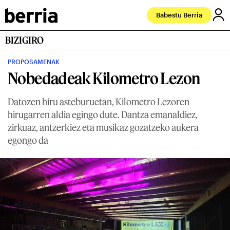
Babestu Berria
BIZIGIRO
PROPOSAMENAK
Nobedadeak Kilometro Lezon
Datozen hiru asteburuetan, Kilometro Lezoren
hirugarren aldia egingo dute. Dantza emanaldiez,
zirkuaz, antzerkiez eta musikaz gozatzeko aukera
egongo da