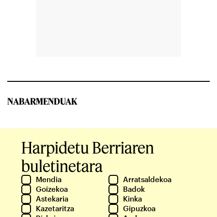
NABARMENDUAK
Harpidetu Berriaren
buletinetara
Mendia
Arratsaldekoa
Goizekoa
Badok
Astekaria
Kinka
Kazetaritza
Gipuzkoa