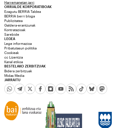
Harremanetan jarri
ORRIALDE KORPORATIBOAK
Ezagutu BERRIA Taldea
BERRIA berri bloga
Publizitatea
Galdera-erantzunak
Kontratazioak
Sarebide
LEGEA
Lege informazioa
Pribatutasun politika
Cookieak
cc Lizentzia
Kanal etikoa
BESTELAKO ZERBITZUAK
Bidera zerbitzuak
Midas Media
JARRAITU