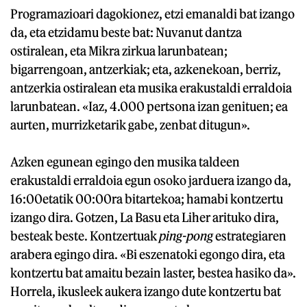
Programazioari dagokionez, etzi emanaldi bat izango
da, eta etzidamu beste bat: Nuvanut dantza
ostiralean, eta Mikra zirkua larunbatean;
bigarrengoan, antzerkiak; eta, azkenekoan, berriz,
antzerkia ostiralean eta musika erakustaldi erraldoia
larunbatean. «Iaz, 4.000 pertsona izan genituen; ea
aurten, murrizketarik gabe, zenbat ditugun».
Azken egunean egingo den musika taldeen
erakustaldi erraldoia egun osoko jarduera izango da,
16:00etatik 00:00ra bitartekoa; hamabi kontzertu
izango dira. Gotzen, La Basu eta Liher arituko dira,
besteak beste. Kontzertuak
ping-pong
estrategiaren
arabera egingo dira. «Bi eszenatoki egongo dira, eta
kontzertu bat amaitu bezain laster, bestea hasiko da».
Horrela, ikusleek aukera izango dute kontzertu bat