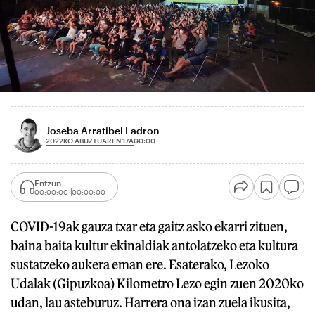
Joseba Arratibel Ladron
2022KO ABUZTUAREN 17A
00:00
Entzun
00:00:00
00:00:00
COVID-19ak gauza txar eta gaitz asko ekarri zituen,
baina baita kultur ekinaldiak antolatzeko eta kultura
sustatzeko aukera eman ere. Esaterako, Lezoko
Udalak (Gipuzkoa) Kilometro Lezo egin zuen 2020ko
udan, lau asteburuz. Harrera ona izan zuela ikusita,