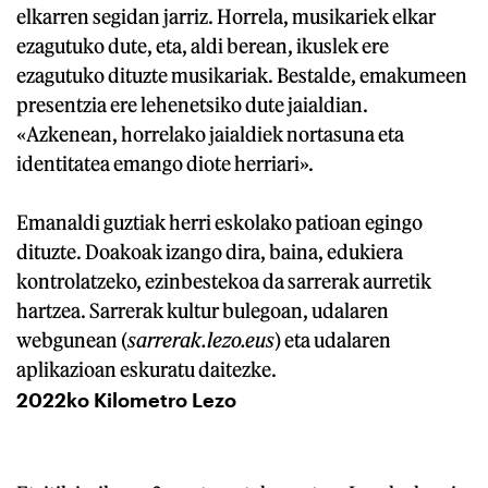
elkarren segidan jarriz. Horrela, musikariek elkar
ezagutuko dute, eta, aldi berean, ikuslek ere
ezagutuko dituzte musikariak. Bestalde, emakumeen
presentzia ere lehenetsiko dute jaialdian.
«Azkenean, horrelako jaialdiek nortasuna eta
identitatea emango diote herriari».
Emanaldi guztiak herri eskolako patioan egingo
dituzte. Doakoak izango dira, baina, edukiera
kontrolatzeko, ezinbestekoa da sarrerak aurretik
hartzea. Sarrerak kultur bulegoan, udalaren
webgunean (
sarrerak.lezo.eus
) eta udalaren
aplikazioan eskuratu daitezke.
2022ko Kilometro Lezo