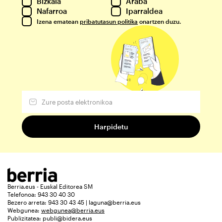
Bizkaia
Araba
Nafarroa
Iparraldea
Izena ematean
pribatutasun politika
onartzen duzu.
Berria.eus - Euskal Editorea SM
Telefonoa: 943 30 40 30
Bezero arreta: 943 30 43 45 | laguna@berria.eus
Webgunea:
webgunea@berria.eus
Publizitatea:
publi@bidera.eus