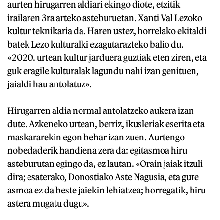
aurten hirugarren aldiari ekingo diote, etzitik
irailaren 3ra arteko asteburuetan. Xanti Val Lezoko
kultur teknikaria da. Haren ustez, horrelako ekitaldi
batek Lezo kulturalki ezagutarazteko balio du.
«2020. urtean kultur jarduera guztiak eten ziren, eta
guk eragile kulturalak lagundu nahi izan genituen,
jaialdi hau antolatuz».
Hirugarren aldia normal antolatzeko aukera izan
dute. Azkeneko urtean, berriz, ikusleriak eserita eta
maskararekin egon behar izan zuen. Aurtengo
nobedaderik handiena zera da: egitasmoa hiru
asteburutan egingo da, ez lautan. «Orain jaiak itzuli
dira; esaterako, Donostiako Aste Nagusia, eta gure
asmoa ez da beste jaiekin lehiatzea; horregatik, hiru
astera mugatu dugu».