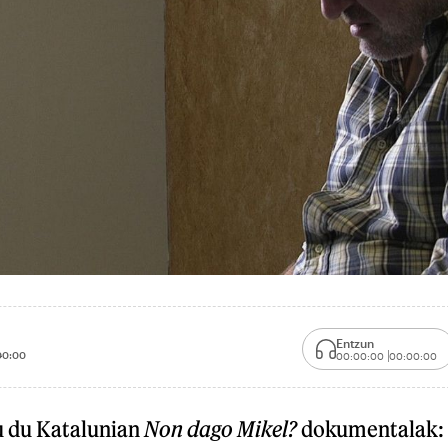
Entzun
00:00
00:00:00
00:00:00
u du Katalunian
Non dago Mikel?
dokumentalak: