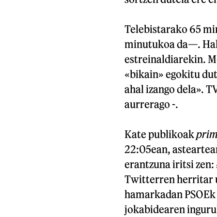
Telebistarako 65 mi
minutukoa da—. Hala
estreinaldiarekin. 
«bikain» egokitu dut
ahal izango dela». 
aurrerago -.
Kate publikoak
prim
22:05ean, asteartean
erantzuna iritsi zen:
Twitterren herritar 
hamarkadan PSOEk e
jokabidearen inguru