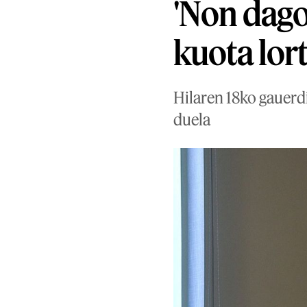
'Non dago
kuota lor
Hilaren 18ko gauerd
duela