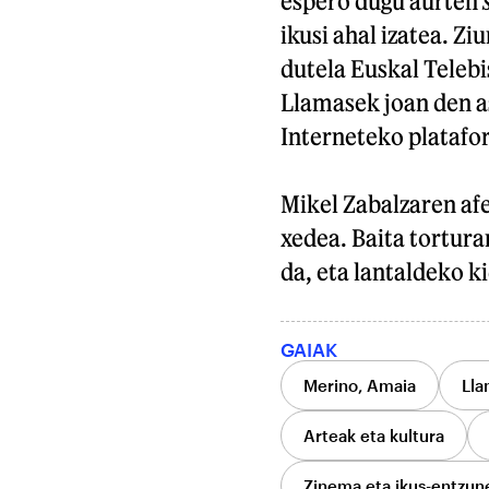
espero dugu aurten
ikusi ahal izatea. Z
dutela Euskal Telebis
Llamasek joan den as
Interneteko platafo
Mikel Zabalzaren afe
xedea. Baita tortura
da, eta lantaldeko k
GAIAK
Merino, Amaia
Lla
Arteak eta kultura
Zinema eta ikus-entzun