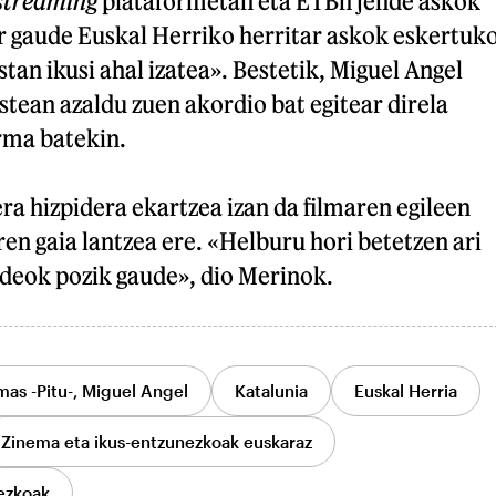
streaming
plataformetan eta ETBn jende askok
iur gaude Euskal Herriko herritar askok eskertuk
tan ikusi ahal izatea». Bestetik, Miguel Angel
tean azaldu zuen akordio bat egitear direla
rma batekin.
ra hizpidera ekartzea izan da filmaren egileen
ren gaia lantzea ere. «Helburu hori betetzen ari
ideok pozik gaude», dio Merinok.
mas -Pitu-, Miguel Angel
Katalunia
Euskal Herria
Zinema eta ikus-entzunezkoak euskaraz
ezkoak