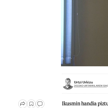
Urtzi Urkizu
2022KO URTARRILAREN 13A
Ikusmin handia pizt