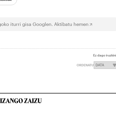
oko iturri gisa Googlen.
Aktibatu hemen
Ez dago iruzkin
ORDENATU
IZANGO ZAIZU