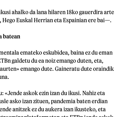
usi ahalko da lana hilaren 18ko gauerdira arte
, Hego Euskal Herrian eta Espainian ere bai—.
a batean
mentala emateko eskubidea, baina ez du eman
TBn galdetu du ea noiz emango duten, eta,
«aurten» emango dute. Gaineratu dute oraindik
una.
: «Jende askok ezin izan du ikusi. Nahiz eta
sle asko izan zituen, pandemia baten erdian
ende anitzek ez du aukera izan ikusteko, eta