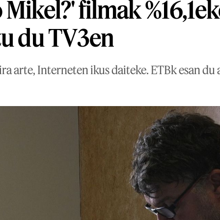
 Mikel?' filmak %16,1ek
tu du TV3en
ira arte, Interneten ikus daiteke. ETBk esan d