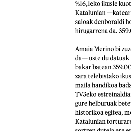
%16,1eko ikusle kuot
Katalunian —katear
saioak denboraldi h
hirugarrena da. 359
Amaia Merino bi zuz
da— uste du datuak 
bakar batean 359.000
zara telebistako iku
maila handikoa bada 
TV3eko estreinaldiar
gure helburuak bete
historikoa egitea, 
Katalunian torturare
sortzen dutela ere e