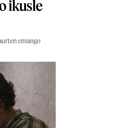
o ikusle
u aurten emango