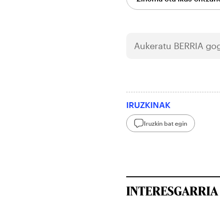
Aukeratu
BERRIA
gog
IRUZKINAK
Iruzkin bat egin
INTERESGARRIA 