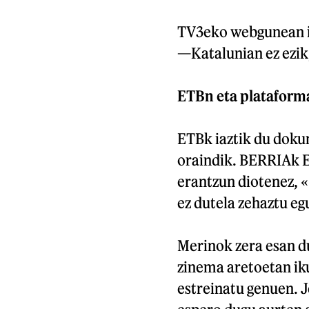
TV3eko webgunean ik
—Katalunian ez ezik
ETBn eta plataform
ETBk iaztik du doku
oraindik. BERRIAk E
erantzun diotenez, 
ez dutela zehaztu eg
Merinok zera esan du
zinema aretoetan iku
estreinatu genuen. J