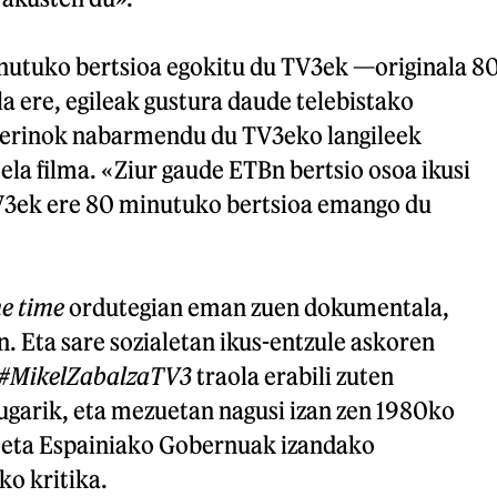
nutuko bertsioa egokitu du TV3ek —originala 8
 ere, egileak gustura daude telebistako
Merinok nabarmendu du TV3eko langileek
ela filma. «Ziur gaude ETBn bertsio osoa ikusi
TV3ek ere 80 minutuko bertsioa emango du
e time
ordutegian eman zuen dokumentala,
. Eta sare sozialetan ikus-entzule askoren
#MikelZabalzaTV3
traola erabili zuten
ugarik, eta mezuetan nagusi izan zen 1980ko
ta Espainiako Gobernuak izandako
ko kritika.