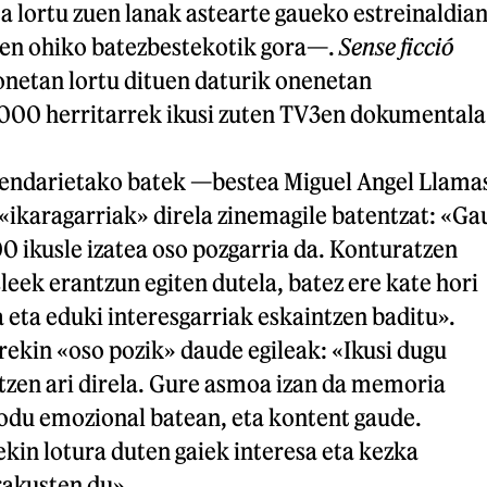
a lortu zuen lanak astearte gaueko estreinaldian
en ohiko batezbestekotik gora—.
Sense ficció
onetan lortu dituen daturik onenetan
.000 herritarrek ikusi zuten TV3en dokumentala
endarietako batek —bestea Miguel Angel Llama
«ikaragarriak» direla zinemagile batentzat: «Ga
 ikusle izatea oso pozgarria da. Konturatzen
sleek erantzun egiten dutela, batez ere kate hori
eta eduki interesgarriak eskaintzen baditu».
ekin «oso pozik» daude egileak: «Ikusi dugu
tzen ari direla. Gure asmoa izan da memoria
modu emozional batean, eta kontent gaude.
kin lotura duten gaiek interesa eta kezka
rakusten du».