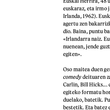
Euskal Herrira, 48 
euskaraz, eta irmo 
Irlanda, 1962). Eusk
agertu zen bakarriz
dio. Baina, puntu ba
«Irlandarra naiz. E
nuenean, jende guzt
egiten».
Oso maitea duen ge
comedy
deituaren z
Carlin, Bill Hicks..
egiteko formatu ho
duelako, batetik. P
bestetik. Eta batez 