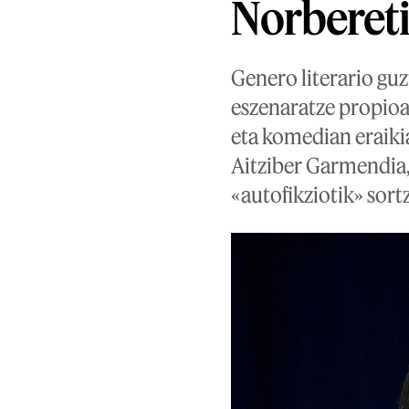
Norbereti
Genero literario guz
eszenaratze propioa
eta komedian eraikia
Aitziber Garmendia,
«autofikziotik» sort