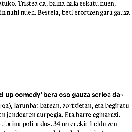
atuko. Tristea da, baina hala eskatu nuen,
in nahi nuen. Bestela, beti erortzen gara gauza
d-up comedy' bera oso gauza serioa da»
oa), larunbat batean, zortzietan, eta begiratu
en jendearen aurpegia. Eta barre eginarazi.
, baina polita da». 34 urterekin heldu zen