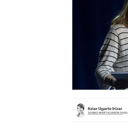
Itziar Ugarte Irizar
2018KO MARTXOAREN 1A
00