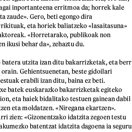
agai inportanteena erritmoa da; horrek kale
ta zaude». Gero, beti egongo dira
rrikituak, eta horiek baliatzeko «lasaitasuna»
 aktoreak. «Horretarako, publikoak non
n ikusi behar da», zehaztu du.
batera utzita izan ditu bakarrizketak, eta berr
 orain. Gehientsuenetan, beste gidoilari
estuak erabili izan ditu, baina ez beti.
txe batek euskarazko bakarrizketak egiteko
on, eta haiek bidalitako testuen gainean dabil
ltzen eta moldatzen. «Niregana ekartzen».
rri zien: «Gizonentzako idatzita zegoen testu
akumezko batentzat idatzita dagoena ia seguru