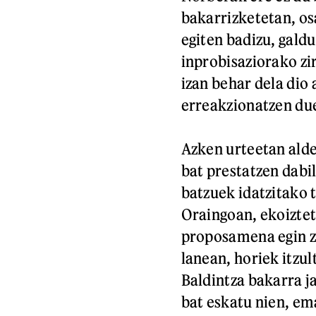
bakarrizketetan, os
egiten badizu, galdu
inprobisaziorako zi
izan behar dela dio
erreakzionatzen due
Azken urteetan alde 
bat prestatzen dabil
batzuek idatzitako t
Oraingoan, ekoizte
proposamena egin zi
lanean, horiek itzu
Baldintza bakarra ja
bat eskatu nien, em