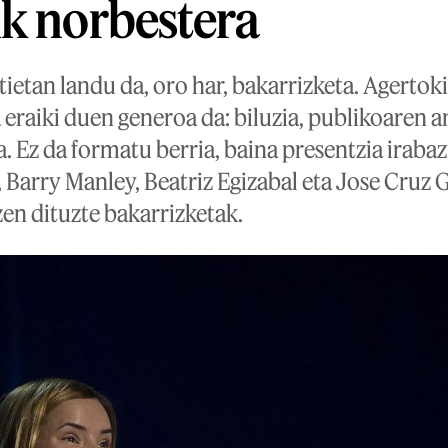
k norbestera
tietan landu da, oro har, bakarrizketa. Agertok
 eraiki duen generoa da: biluzia, publikoaren 
. Ez da formatu berria, baina presentzia irabazi
 Barry Manley, Beatriz Egizabal eta Jose Cruz
zen dituzte bakarrizketak.