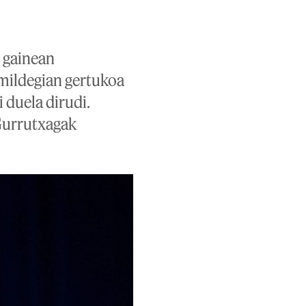
i gainean
amildegian gertukoa
 duela dirudi.
 Gurrutxagak