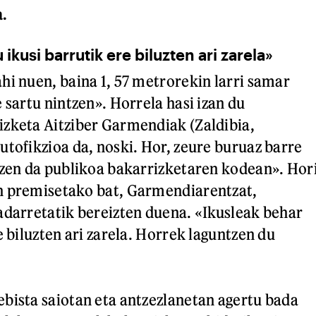
.
ikusi barrutik ere biluzten ari zarela»
hi nuen, baina 1, 57 metrorekin larri samar
 sartu nintzen». Horrela hasi izan du
zketa Aitziber Garmendiak (Zaldibia,
utofikzioa da, noski. Hor, zeure buruaz barre
tzen da publikoa bakarrizketaren kodean». Hor
n premisetako bat, Garmendiarentzat,
adarretatik bereizten duena. «Ikusleak behar
e biluzten ari zarela. Horrek laguntzen du
bista saiotan eta antzezlanetan agertu bada