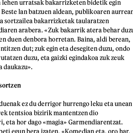
n lehen urratsak bakarrizketen bidetik egin
Beste lan batzuen aldean, publikoaren aurrea
da sortzailea bakarrizketak taularatzen
iaren arabera. «Zuk bakarrik atera behar duz
en duen denbora horretan. Baina, aldi berean,
ntitzen dut; zuk egin eta desegiten duzu, ondo
rutatzen duzu, eta gaizki egindakoa zuk zeuk
a daukazu».
rsortzen
duenak ez du derrigor hurrengo leku eta unean
ek tentsioa bizirik mantentzen dio
ri, eta hor dago «magia» Garmendiarentzat.
beti egun bera izaten. «Komedian eta, oro har,