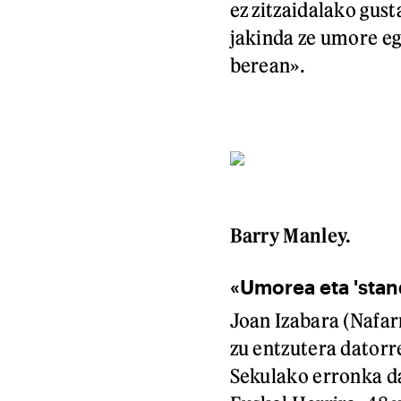
ez zitzaidalako gust
jakinda ze umore eg
berean».
Barry Manley.
«Umorea eta 'stan
Joan Izabara (Nafarr
zu entzutera datorr
Sekulako erronka da