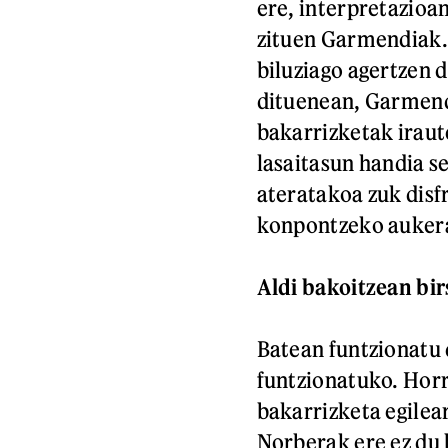
ere, interpretazioa
zituen Garmendiak. 
biluziago agertzen 
dituenean, Garmend
bakarrizketak iraut
lasaitasun handia se
ateratakoa zuk disf
konpontzeko auker
Aldi bakoitzean bi
Batean funtzionatu 
funtzionatuko. Horr
bakarrizketa egilea
Norberak ere ez du 