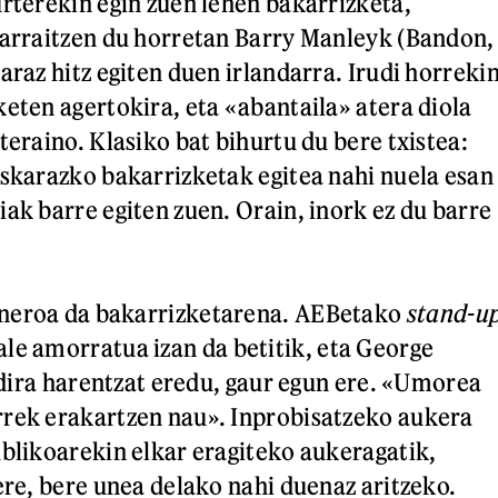
urterekin egin zuen lehen bakarrizketa,
jarraitzen du horretan Barry Manleyk (Bandon,
araz hitz egiten duen irlandarra. Irudi horreki
keten agertokira, eta «abantaila» atera diola
teraino. Klasiko bat bihurtu du bere txistea:
uskarazko bakarrizketak egitea nahi nuela esan
iak barre egiten zuen. Orain, inork ez du barre
neroa da bakarrizketarena. AEBetako
stand-u
ale amorratua izan da betitik, eta George
. dira harentzat eredu, gaur egun ere. «Umorea
rrek erakartzen nau». Inprobisatzeko aukera
ublikoarekin elkar eragiteko aukeragatik,
ere, bere unea delako nahi duenaz aritzeko.