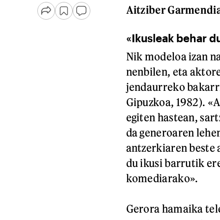
Aitziber Garmendia
«Ikusleak behar du 
Nik modeloa izan na
nenbilen, eta aktore
jendaurreko bakarri
Gipuzkoa, 1982). «A
egiten hastean, sar
da generoaren lehe
antzerkiaren beste 
du ikusi barrutik er
komediarako».
Gerora hamaika tele