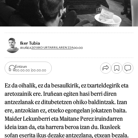
Iker Tubia
2014KO URTARRILAREN 22A
IRUÑEA
00:00
Entzun
00:00:00
00:00:00
Ez da oihalik, ez da besaulkirik, ez txarteldegirik eta
aretozainik ere. Iruñean egiten hasi berri diren
antzezlanak ez ditubetetzen ohiko baldintzak. Izan
ere, antzokian ez, etxeko egongelan jokatzen baita.
Maider Lekunberri eta Maitane Perez iruindarren
ideia izan da, eta harrera beroa izan du. Ikusleek
sofan eserita ikus dezake antzezlana, etxean bezala.