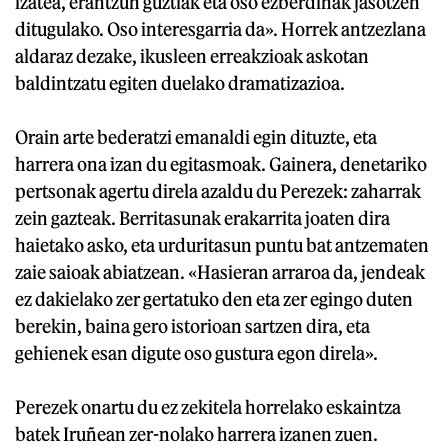
izatea, erantzun guztiak eta oso ezberdinak jasotzen
ditugulako. Oso interesgarria da». Horrek antzezlana
aldaraz dezake, ikusleen erreakzioak askotan
baldintzatu egiten duelako dramatizazioa.
Orain arte bederatzi emanaldi egin dituzte, eta
harrera ona izan du egitasmoak. Gainera, denetariko
pertsonak agertu direla azaldu du Perezek: zaharrak
zein gazteak. Berritasunak erakarrita joaten dira
haietako asko, eta urduritasun puntu bat antzematen
zaie saioak abiatzean. «Hasieran arraroa da, jendeak
ez dakielako zer gertatuko den eta zer egingo duten
berekin, baina gero istorioan sartzen dira, eta
gehienek esan digute oso gustura egon direla».
Perezek onartu du ez zekitela horrelako eskaintza
batek Iruñean zer-nolako harrera izanen zuen.