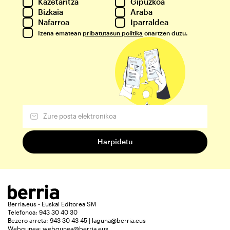
Kazetaritza
Gipuzkoa
Bizkaia
Araba
Nafarroa
Iparraldea
Izena ematean
pribatutasun politika
onartzen duzu.
Berria.eus - Euskal Editorea SM
Telefonoa: 943 30 40 30
Bezero arreta: 943 30 43 45 | laguna@berria.eus
Webgunea:
webgunea@berria.eus