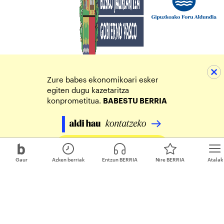
Zure babes ekonomikoari esker
egiten dugu kazetaritza
konprometitua.
BABESTU BERRIA
Egin zure ekarpena
Gaur
Azken berriak
Entzun BERRIA
Nire BERRIA
Atalak