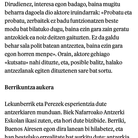
Dirudienez, interesa egon badago, baina mugitu
beharra dagoela dio aktore iruindarrak: «Probatu eta
probatu, zerbaitek ez badu funtzionatzen beste
modu bat bilatuko dugu, baina ezin gara zain geratu
antzokiek ea noiz deitzen gaituzten. Ez da galdu
behar sala polit batean antzeztea, baina ezin gara
egon horren menpe». Orain, aktore gehiago
«kutsatu» nahi dituzte, eta, posible balitz, halako
antzezlanak egiten dituztenen sare bat sortu.
Berrikuntza aukera
Lekunberrik eta Perezek esperientzia dute
antzerkiaren munduan. Biek Nafarroako Antzerki
Eskolan ikasi zuten, eta hori dute bizibide. Berriki,
Buenos Airesen egon dira lanean bi hilabetez, eta
han bestelako errealitate bat aurkitu dute: antzerkia