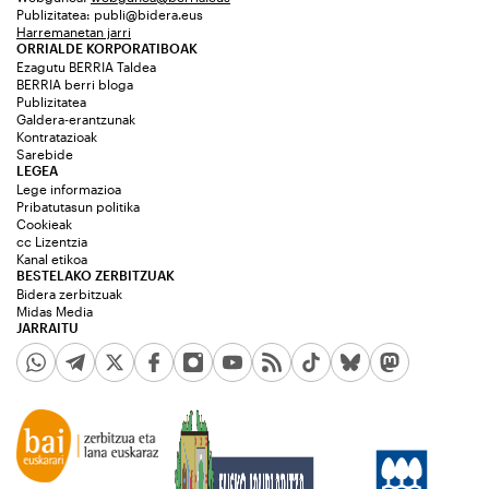
Publizitatea:
publi@bidera.eus
Harremanetan jarri
ORRIALDE KORPORATIBOAK
Ezagutu BERRIA Taldea
BERRIA berri bloga
Publizitatea
Galdera-erantzunak
Kontratazioak
Sarebide
LEGEA
Lege informazioa
Pribatutasun politika
Cookieak
cc Lizentzia
Kanal etikoa
BESTELAKO ZERBITZUAK
Bidera zerbitzuak
Midas Media
JARRAITU