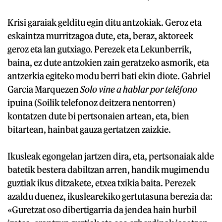
Krisi garaiak gelditu egin ditu antzokiak. Geroz eta
eskaintza murritzagoa dute, eta, beraz, aktoreek
geroz eta lan gutxiago. Perezek eta Lekunberrik,
baina, ez dute antzokien zain geratzeko asmorik, eta
antzerkia egiteko modu berri bati ekin diote. Gabriel
Garcia Marquezen
Solo vine a hablar por teléfono
ipuina (Soilik telefonoz deitzera nentorren)
kontatzen dute bi pertsonaien artean, eta, bien
bitartean, hainbat gauza gertatzen zaizkie.
Ikusleak egongelan jartzen dira, eta, pertsonaiak alde
batetik bestera dabiltzan arren, handik mugimendu
guztiak ikus ditzakete, etxea txikia baita. Perezek
azaldu duenez, ikuslearekiko gertutasuna berezia da:
«Guretzat oso dibertigarria da jendea hain hurbil