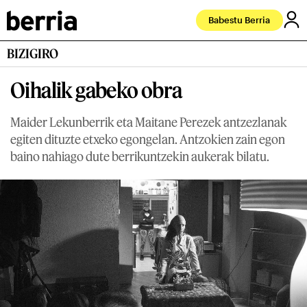
Babestu Berria
BIZIGIRO
Oihalik gabeko obra
Maider Lekunberrik eta Maitane Perezek antzezlanak
egiten dituzte etxeko egongelan. Antzokien zain egon
baino nahiago dute berrikuntzekin aukerak bilatu.