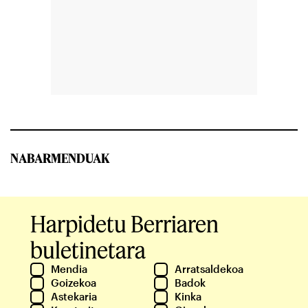
NABARMENDUAK
Harpidetu Berriaren
buletinetara
Mendia
Arratsaldekoa
Goizekoa
Badok
Astekaria
Kinka