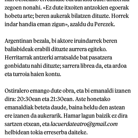
zegoen nonahi. «Ez dute itxoiten antzokien egoerak
hobetu arte; beren aukerak bilatzen dituzte. Horrek
indar handia eman zigun», azaldu du Perezek.
Argentinan bezala, bi aktore iruindarrek beren
baliabideak erabili dituzte aurrera egiteko.
Herritarrak antzerki arratsalde bat pasatzera
gonbidatu nahi dituzte; sarrera librea da, eta ardoa
eta turroia haien kontu.
Ostiralero emango dute obra, eta bi emanaldi izanen
dira: 20:30ean eta 21:30ean. Aste honetako
emanaldiak beteta daude, baina heldu den astean
ere izanen da aukerarik. Hamar lagun baizik ez dira
sartzen etxean, eta
lacuerdateatro@gmail.com
helbidean tokia erreserba daiteke.