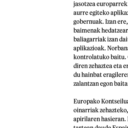
jasotzea europarrek
aurre egiteko aplika
gobernuak. Izan ere
baimenak hedatzeare
baliagarriak izan da
aplikazioak. Norban
kontrolatuko baitu.
diren zehaztea eta e
du hainbat eragiler
zalantzan egon baita
Europako Kontseilua
oinarriak zehazteko
apirilaren hasieran
tartean daude Espai