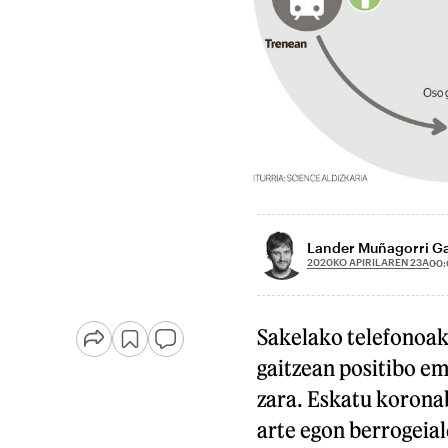
Lander Muñagorri G
2020KO APIRILAREN 23A
00:
Sakelako telefonoak 
gaitzean positibo e
zara. Eskatu koronab
arte egon berrogeia