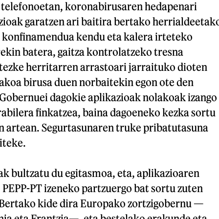
 telefonoetan, koronabirusaren hedapenari
zioak garatzen ari baitira bertako herrialdeetak
, konfinamendua kendu eta kalera irteteko
kin batera, gaitza kontrolatzeko tresna
itezke herritarren arrastoari jarraituko dioten
akoa birusa duen norbaitekin egon ote den
 Gobernuei dagokie aplikazioak nolakoak izango
rabilera finkatzea, baina dagoeneko kezka sortu
en artean. Segurtasunaren truke pribatutasuna
iteke.
k bultzatu du egitasmoa, eta, aplikazioaren
, PEPP-PT izeneko partzuergo bat sortu zuten
. Bertako kide dira Europako zortzigobernu —
nia eta Frantzia—, eta bestelako erakunde eta