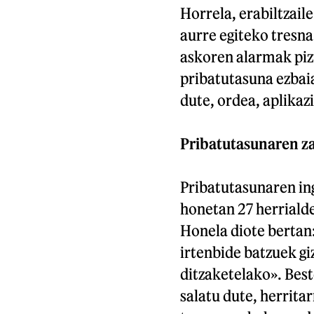
Horrela, erabiltzail
aurre egiteko tresna
askoren alarmak pizt
pribatutasuna ezbaia
dute, ordea, aplikazi
Pribatutasunaren z
Pribatutasunaren ing
honetan 27 herriald
Honela diote bertan:
irtenbide batzuek g
ditzaketelako». Best
salatu dute, herrita