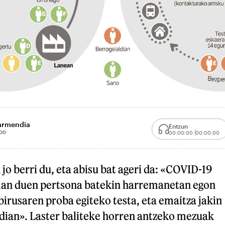
armendia
Entzun
00
00:00:00
00:00:00
jo berri du, eta abisu bat ageri da: «COVID-19
man duen pertsona batekin harremanetan egon
irusaren proba egiteko testa, eta emaitza jakin
ldian». Laster baliteke horren antzeko mezuak