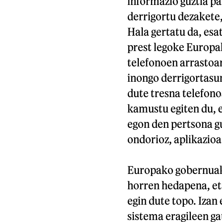
informazio guztia p
derrigortu dezakete
Hala gertatu da, esa
prest legoke Europa
telefonoen arrastoar
inongo derrigortasun
dute tresna telefon
kamustu egiten du,
egon den pertsona gu
ondorioz, aplikazioa
Europako gobernuak a
horren hedapena, et
egin dute topo. Izan
sistema eragileen ga