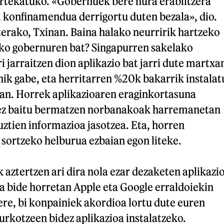
artekatuko. «Gobernuek bere hura erabiltzera
, konfinamendua derrigortu duten bezala», dio.
terako, Txinan. Baina halako neurririk hartzeko
ko gobernuren bat? Singapurren sakelako
i jarraitzen dion aplikazio bat jarri dute martxa
ik gabe, eta herritarren %20k bakarrik instalat
oan. Horrek aplikazioaren eraginkortasuna
 ez baitu bermatzen norbanakoak harremanetan
ztien informazioa jasotzea. Eta, horren
 sortzeko helburua ezbaian egon liteke.
ztertzen ari dira nola ezar dezaketen aplikazi
a bide horretan Apple eta Google erraldoiekin
 ere, bi konpainiek akordioa lortu dute euren
urkotzeen bidez aplikazioa instalatzeko.