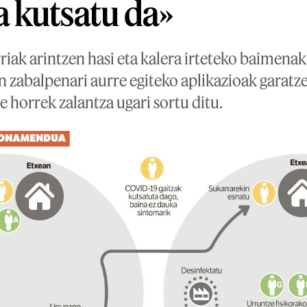
 kutsatu da»
ak arintzen hasi eta kalera irteteko baimena
n zabalpenari aurre egiteko aplikazioak garatz
 horrek zalantza ugari sortu ditu.