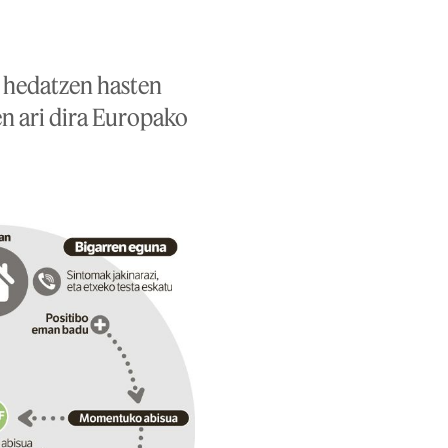
k hedatzen hasten
en ari dira Europako