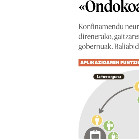
«Ondokoa
Konfinamendu neurri
direnerako, gaitzare
gobernuak. Baliabide