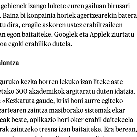
e gehienek izango lukete euren gailuan birusari
. Baina bi konpainia horiek agertzearekin batera
u dira, eragile askoren ustez erabiltzaileen
n egon baitaiteke. Googlek eta Applek ziurtatu
oa egoki erabiliko dutela.
alantza
uruko kezka horren lekuko izan liteke aste
etako 300 akademikok argitaratu duten idatzia.
 «Kezkatuta gaude, krisi honi aurre egiteko
izartearen zaintza masiborako sistemak ekar
eak beste, aplikazio hori oker erabil daitekeela
rrak zaintzeko tresna izan baitaiteke. Era berean