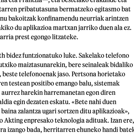
itarren pribatutasuna bermatzeko egitasmo bat
ernu bakoitzak konfinamendu neurriak arintzen
iko du aplikazioa martxan jarriko duen ala ez.
arria prest egongo litzateke.
th bidez funtzionatuko luke. Sakelako telefono
utxiko maiztasunarekin, bere seinaleak bidaliko
n, beste telefonoenak jaso. Pertsona horietako
en testean positibo emango balu, sistemak
ke aurrez harekin harremanetan egon diren
ialdia egin dezaten eskatu. «Bete nahi duen
baina zalantza ugari sortzen ditu aplikazioak»,
o Akting enpresako teknologia adituak. Izan ere
rra izango bada, herritarren ehuneko handi bate