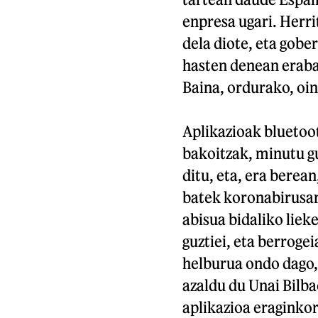
enpresa ugari. Herr
dela diote, eta gob
hasten denean erabak
Baina, ordurako, oin
Aplikazioak bluetoo
bakoitzak, minutu g
ditu, eta, era berea
batek koronabirusar
abisua bidaliko lie
guztiei, eta berroge
helburua ondo dago, 
azaldu du Unai Bilba
aplikazioa eraginko