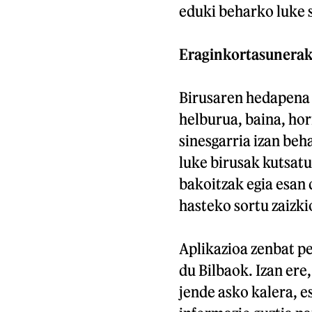
eduki beharko luke 
Eraginkortasunerak
Birusaren hedapena 
helburua, baina, ho
sinesgarria izan be
luke birusak kutsatu 
bakoitzak egia esan 
hasteko sortu zaizki
Aplikazioa zenbat pe
du Bilbaok. Izan ere
jende asko kalera, e