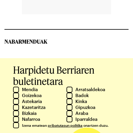
NABARMENDUAK
Harpidetu Berriaren
buletinetara
Mendia
Arratsaldekoa
Goizekoa
Badok
Astekaria
Kinka
Kazetaritza
Gipuzkoa
Bizkaia
Araba
Nafarroa
Iparraldea
Izena ematean
pribatutasun politika
onartzen duzu.