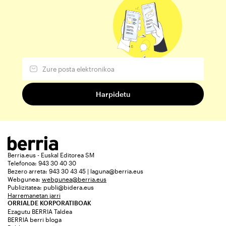
Berria.eus - Euskal Editorea SM
Telefonoa: 943 30 40 30
Bezero arreta: 943 30 43 45 | laguna@berria.eus
Webgunea:
webgunea@berria.eus
Publizitatea:
publi@bidera.eus
Harremanetan jarri
ORRIALDE KORPORATIBOAK
Ezagutu BERRIA Taldea
BERRIA berri bloga