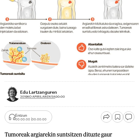
Edu Lartzanguren
2019KO APIRILAREN 5A
00:00
Entzun
00:00:00
00:00:00
Tumoreak argiarekin suntsitzen dituzte gaur