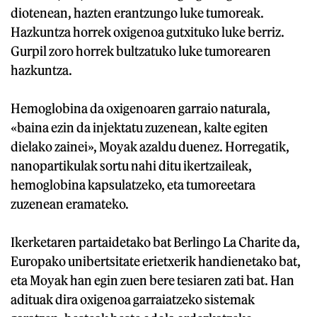
diotenean, hazten erantzungo luke tumoreak.
Hazkuntza horrek oxigenoa gutxituko luke berriz.
Gurpil zoro horrek bultzatuko luke tumorearen
hazkuntza.
Hemoglobina da oxigenoaren garraio naturala,
«baina ezin da injektatu zuzenean, kalte egiten
dielako zainei», Moyak azaldu duenez. Horregatik,
nanopartikulak sortu nahi ditu ikertzaileak,
hemoglobina kapsulatzeko, eta tumoreetara
zuzenean eramateko.
Ikerketaren partaidetako bat Berlingo La Charite da,
Europako unibertsitate erietxerik handienetako bat,
eta Moyak han egin zuen bere tesiaren zati bat. Han
adituak dira oxigenoa garraiatzeko sistemak