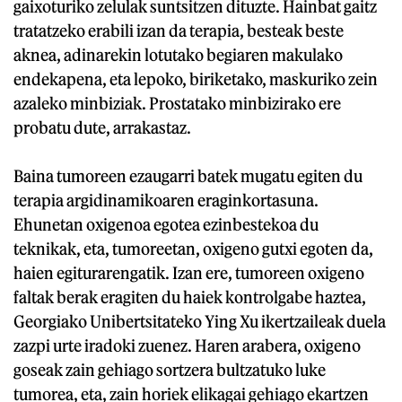
gaixoturiko zelulak suntsitzen dituzte. Hainbat gaitz
tratatzeko erabili izan da terapia, besteak beste
aknea, adinarekin lotutako begiaren makulako
endekapena, eta lepoko, biriketako, maskuriko zein
azaleko minbiziak. Prostatako minbizirako ere
probatu dute, arrakastaz.
Baina tumoreen ezaugarri batek mugatu egiten du
terapia argidinamikoaren eraginkortasuna.
Ehunetan oxigenoa egotea ezinbestekoa du
teknikak, eta, tumoreetan, oxigeno gutxi egoten da,
haien egiturarengatik. Izan ere, tumoreen oxigeno
faltak berak eragiten du haiek kontrolgabe haztea,
Georgiako Unibertsitateko Ying Xu ikertzaileak duela
zazpi urte iradoki zuenez. Haren arabera, oxigeno
goseak zain gehiago sortzera bultzatuko luke
tumorea, eta, zain horiek elikagai gehiago ekartzen