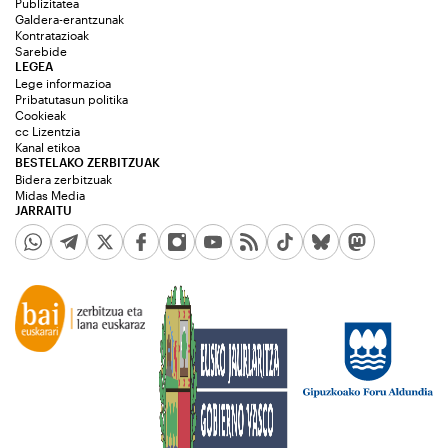
Publizitatea
Galdera-erantzunak
Kontratazioak
Sarebide
LEGEA
Lege informazioa
Pribatutasun politika
Cookieak
cc Lizentzia
Kanal etikoa
BESTELAKO ZERBITZUAK
Bidera zerbitzuak
Midas Media
JARRAITU