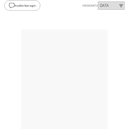
Iruzkin bat egin
ORDENATU