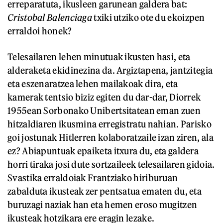
erreparatuta, ikusleen garunean galdera bat:
Cristobal Balenciaga
txiki utziko ote du ekoizpen
erraldoi honek?
Telesailaren lehen minutuak ikusten hasi, eta
alderaketa ekidinezina da. Argiztapena, jantzitegia
eta eszenaratzea lehen mailakoak dira, eta
kamerak tentsio biziz egiten du dar-dar, Diorrek
1955ean Sorbonako Unibertsitatean eman zuen
hitzaldiaren ikusmina erregistratu nahian. Parisko
goi jostunak Hitlerren kolaboratzaile izan ziren, ala
ez? Abiapuntuak epaiketa itxura du, eta galdera
horri tiraka josi dute sortzaileek telesailaren gidoia.
Svastika erraldoiak Frantziako hiriburuan
zabalduta ikusteak zer pentsatua ematen du, eta
buruzagi naziak han eta hemen eroso mugitzen
ikusteak hotzikara ere eragin lezake.