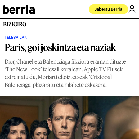
Babestu Berria
BIZIGIRO
TELESAILAK
Paris, goi joskintza eta naziak
Dior, Chanel eta Balentziaga fikziora eraman dituzte
‘The New Look’ telesail koralean. Apple TV Plusek
estreinatu du, Moriarti ekoiztetxeak ‘Cristobal
Balenciaga’ plazaratu eta hilabete eskasera.