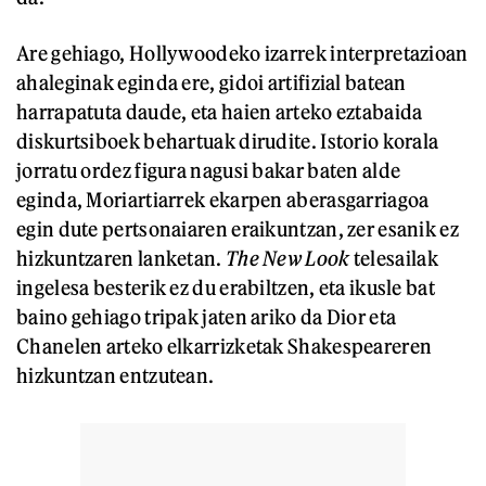
Are gehiago, Hollywoodeko izarrek interpretazioan
ahaleginak eginda ere, gidoi artifizial batean
harrapatuta daude, eta haien arteko eztabaida
diskurtsiboek behartuak dirudite. Istorio korala
jorratu ordez figura nagusi bakar baten alde
eginda, Moriartiarrek ekarpen aberasgarriagoa
egin dute pertsonaiaren eraikuntzan, zer esanik ez
hizkuntzaren lanketan.
The New Look
telesailak
ingelesa besterik ez du erabiltzen, eta ikusle bat
baino gehiago tripak jaten ariko da Dior eta
Chanelen arteko elkarrizketak Shakespeareren
hizkuntzan entzutean.