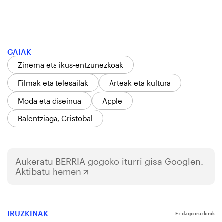
GAIAK
Zinema eta ikus-entzunezkoak
Filmak eta telesailak
Arteak eta kultura
Moda eta diseinua
Apple
Balentziaga, Cristobal
Aukeratu
BERRIA
gogoko iturri gisa Googlen.
Aktibatu hemen
IRUZKINAK
Ez dago iruzkinik