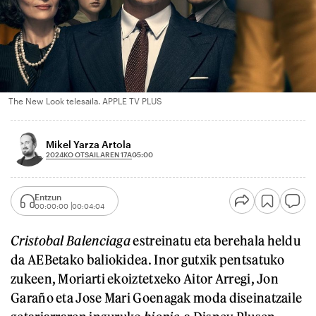
The New Look telesaila. APPLE TV PLUS
Mikel Yarza Artola
2024KO OTSAILAREN 17A
05:00
Entzun
00:00:00
00:04:04
Cristobal Balenciaga
estreinatu eta berehala heldu
da AEBetako baliokidea. Inor gutxik pentsatuko
zukeen, Moriarti ekoiztetxeko Aitor Arregi, Jon
Garaño eta Jose Mari Goenagak moda diseinatzaile