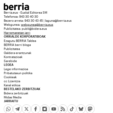
Berria.eus - Euskal Editorea SM
Telefonoa: 943 30 40 30
Bezero arreta: 943 30 43 45 | laguna@berria.eus
Webgunea:
webgunea@berria.eus
Publizitatea:
publi@bidera.eus
Harremanetan jarri
ORRIALDE KORPORATIBOAK
Ezagutu BERRIA Taldea
BERRIA berri bloga
Publizitatea
Galdera-erantzunak
Kontratazioak
Sarebide
LEGEA
Lege informazioa
Pribatutasun politika
Cookieak
cc Lizentzia
Kanal etikoa
BESTELAKO ZERBITZUAK
Bidera zerbitzuak
Midas Media
JARRAITU