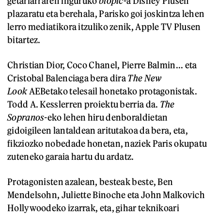
getariarraren inguruko
biopic
-a Disney Plusen
plazaratu eta berehala, Parisko goi joskintza lehen
lerro mediatikora itzuliko zenik, Apple TV Plusen
bitartez.
Christian Dior, Coco Chanel, Pierre Balmin... eta
Cristobal Balenciaga bera dira
The New
Look
AEBetako telesail honetako protagonistak.
Todd A. Kesslerren proiektu berria da.
The
Sopranos-
eko lehen hiru denboraldietan
gidoigileen lantaldean aritutakoa da bera, eta,
fikziozko nobedade honetan, naziek Paris okupatu
zuteneko garaia hartu du ardatz.
Protagonisten azalean, besteak beste, Ben
Mendelsohn, Juliette Binoche eta John Malkovich
Hollywoodeko izarrak, eta, gihar teknikoari