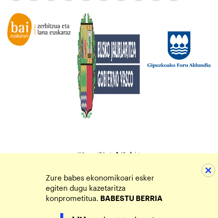
Zure babes ekonomikoari esker
egiten dugu kazetaritza
konprometitua.
BABESTU BERRIA