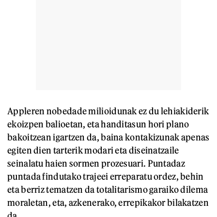
Appleren nobedade milioidunak ez du lehiakiderik
ekoizpen balioetan, eta handitasun hori plano
bakoitzean igartzen da, baina kontakizunak apenas
egiten dien tarterik modari eta diseinatzaile
seinalatu haien sormen prozesuari. Puntadaz
puntada findutako trajeei erreparatu ordez, behin
eta berriz tematzen da totalitarismo garaiko dilema
moraletan, eta, azkenerako, errepikakor bilakatzen
da.