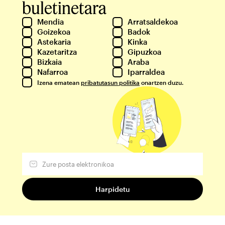
buletinetara
Mendia
Arratsaldekoa
Goizekoa
Badok
Astekaria
Kinka
Kazetaritza
Gipuzkoa
Bizkaia
Araba
Nafarroa
Iparraldea
Izena ematean
pribatutasun politika
onartzen duzu.