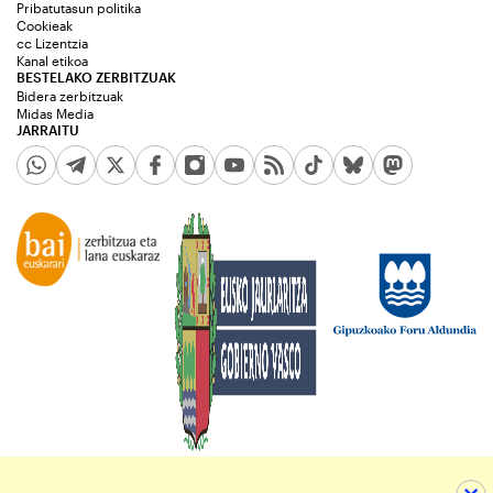
Pribatutasun politika
Cookieak
cc Lizentzia
Kanal etikoa
BESTELAKO ZERBITZUAK
Bidera zerbitzuak
Midas Media
JARRAITU