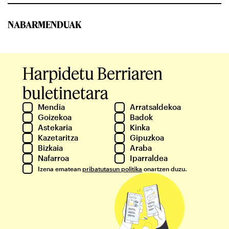
NABARMENDUAK
Harpidetu Berriaren
buletinetara
Mendia
Arratsaldekoa
Goizekoa
Badok
Astekaria
Kinka
Kazetaritza
Gipuzkoa
Bizkaia
Araba
Nafarroa
Iparraldea
Izena ematean
pribatutasun politika
onartzen duzu.