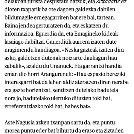
delakoan turista despistatu batzuk, eta
Ziztadarik ez
dioten txaparik ba ote dagoen galdezka dabilen
bildumagile ernegagarriren bat ere bai, tartean.
Baina jendea gerturatzen da, eta eskatzen du
informazioa. Eguerdia da, eta Emagineko kideak
lasaiago dabiltza. Gauerditik aurrera izaten dute
mugimendu handiagoa. «Neska gazteak izaten dira
asko, galdetzen dutenak noiz arte daukagun hau
zabalik», azaldu du Unanuek. Eta garrantzi handia
eman dio horri Arangurenek: «Hau espazio bereziki
interesgarri bat da lehen aldiz ateratzen diren nerabe
eta gazte horientzat, sentitzen dutelako badutela
nora jo, badutelako ulertuko dituzten toki bat,
erreferentziazko toki bat, babes bat».
Aste Nagusia azken txanpan sartu da, eta puntu
morea puntu eder bat bihurtu da eraso eta ziztaden