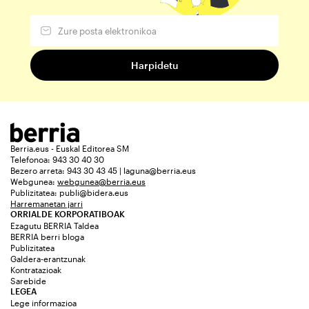
Berria.eus - Euskal Editorea SM
Telefonoa: 943 30 40 30
Bezero arreta: 943 30 43 45 | laguna@berria.eus
Webgunea:
webgunea@berria.eus
Publizitatea:
publi@bidera.eus
Harremanetan jarri
ORRIALDE KORPORATIBOAK
Ezagutu BERRIA Taldea
BERRIA berri bloga
Publizitatea
Galdera-erantzunak
Kontratazioak
Sarebide
LEGEA
Lege informazioa