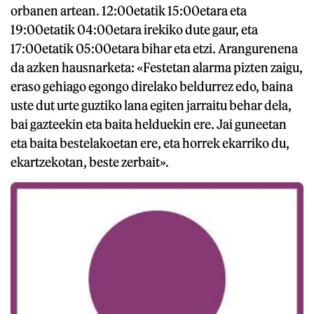
orbanen artean. 12:00etatik 15:00etara eta
19:00etatik 04:00etara irekiko dute gaur, eta
17:00etatik 05:00etara bihar eta etzi. Arangurenena
da azken hausnarketa: «Festetan alarma pizten zaigu,
eraso gehiago egongo direlako beldurrez edo, baina
uste dut urte guztiko lana egiten jarraitu behar dela,
bai gazteekin eta baita helduekin ere. Jai guneetan
eta baita bestelakoetan ere, eta horrek ekarriko du,
ekartzekotan, beste zerbait».