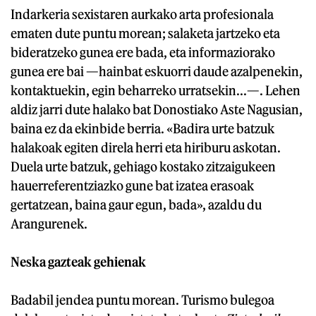
Indarkeria sexistaren aurkako arta profesionala
ematen dute puntu morean; salaketa jartzeko eta
bideratzeko gunea ere bada, eta informaziorako
gunea ere bai —hainbat eskuorri daude azalpenekin,
kontaktuekin, egin beharreko urratsekin...—. Lehen
aldiz jarri dute halako bat Donostiako Aste Nagusian,
baina ez da ekinbide berria. «Badira urte batzuk
halakoak egiten direla herri eta hiriburu askotan.
Duela urte batzuk, gehiago kostako zitzaigukeen
hauerreferentziazko gune bat izatea erasoak
gertatzean, baina gaur egun, bada», azaldu du
Arangurenek.
Neska gazteak gehienak
Badabil jendea puntu morean. Turismo bulegoa