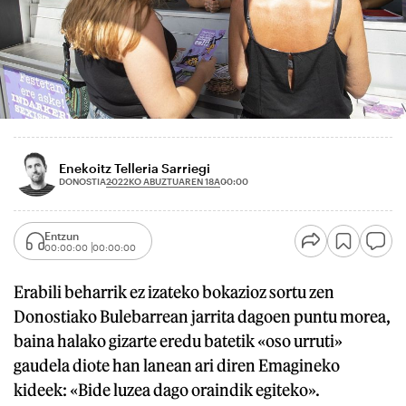
Enekoitz Telleria Sarriegi
2022KO ABUZTUAREN 18A
DONOSTIA
00:00
Entzun
00:00:00
00:00:00
Erabili beharrik ez izateko bokazioz sortu zen
Donostiako Bulebarrean jarrita dagoen puntu morea,
baina halako gizarte eredu batetik «oso urruti»
gaudela diote han lanean ari diren Emagineko
kideek: «Bide luzea dago oraindik egiteko».