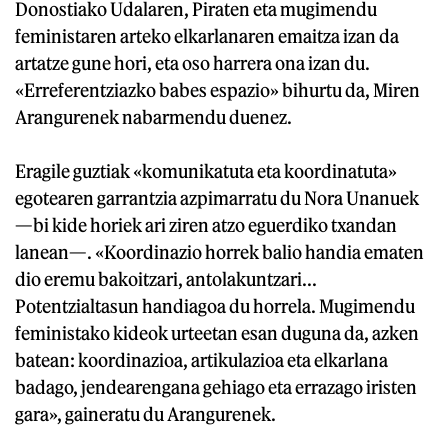
Donostiako Udalaren, Piraten eta mugimendu
feministaren arteko elkarlanaren emaitza izan da
artatze gune hori, eta oso harrera ona izan du.
«Erreferentziazko babes espazio» bihurtu da, Miren
Arangurenek nabarmendu duenez.
Eragile guztiak «komunikatuta eta koordinatuta»
egotearen garrantzia azpimarratu du Nora Unanuek
—bi kide horiek ari ziren atzo eguerdiko txandan
lanean—. «Koordinazio horrek balio handia ematen
dio eremu bakoitzari, antolakuntzari...
Potentzialtasun handiagoa du horrela. Mugimendu
feministako kideok urteetan esan duguna da, azken
batean: koordinazioa, artikulazioa eta elkarlana
badago, jendearengana gehiago eta errazago iristen
gara», gaineratu du Arangurenek.