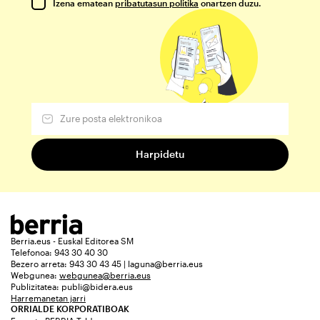
Izena ematean
pribatutasun politika
onartzen duzu.
Berria.eus - Euskal Editorea SM
Telefonoa: 943 30 40 30
Bezero arreta: 943 30 43 45 | laguna@berria.eus
Webgunea:
webgunea@berria.eus
Publizitatea:
publi@bidera.eus
Harremanetan jarri
ORRIALDE KORPORATIBOAK