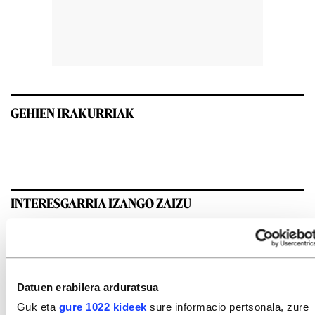
GEHIEN IRAKURRIAK
INTERESGARRIA IZANGO ZAIZU
Datuen erabilera arduratsua
Guk eta
gure 1022 kideek
sure informacio pertsonala, zure