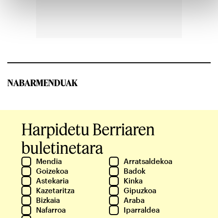
NABARMENDUAK
Harpidetu Berriaren
buletinetara
Mendia
Arratsaldekoa
Goizekoa
Badok
Astekaria
Kinka
Kazetaritza
Gipuzkoa
Bizkaia
Araba
Nafarroa
Iparraldea