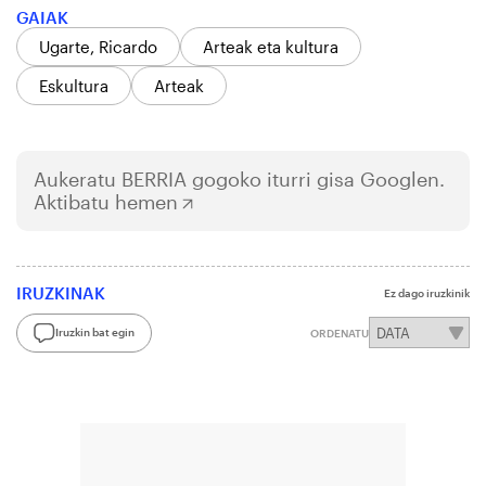
GAIAK
Ugarte, Ricardo
Arteak eta kultura
Eskultura
Arteak
Aukeratu
BERRIA
gogoko iturri gisa Googlen.
Aktibatu hemen
IRUZKINAK
Ez dago iruzkinik
Iruzkin bat egin
ORDENATU