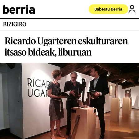
Babestu Berria
BIZIGIRO
Ricardo Ugarteren eskulturaren
itsaso bideak, liburuan