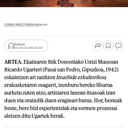
2018KO ABUZTUAREN 4A
00:00
Entzun
00:00:00
00:00:00
ARTEA.
Ekainaren 8tik Donostiako Untzi Museoan
Ricardo Ugarteri (Pasai san Pedro, Gipuzkoa, 1942)
eskaintzen ari zaizkion
Itsasbide eskultorikoa
erakusketaren osagarri, izenburu bereko liburua
aurketu zuten atzo, artistaren lanean itsasoak izan
duen eta oraindik duen eraginari buruz. Hor, besteak
beste, bere bizi esperientziak eta sormen prozesua
aletzen ditu Ugartek berak.