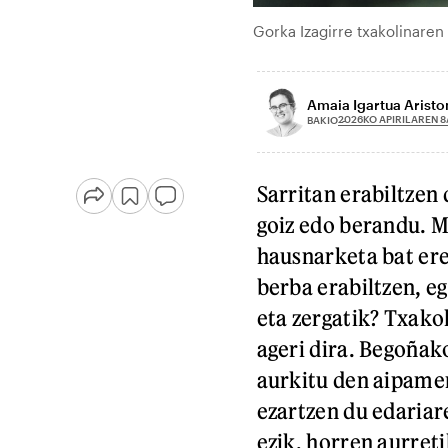
Gorka Izagirre txakolinare
Amaia Igartua Arist
2026KO APIRILAREN 8
BAKIO
Sarritan erabiltzen
goiz edo berandu. M
hausnarketa bat ere 
berba erabiltzen, e
eta zergatik? Txako
ageri dira. Begoñak
aurkitu den aipamen
ezartzen du edariare
ezik, horren aurret