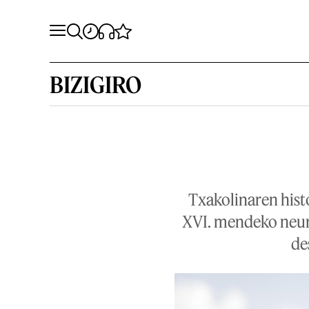
BIZIGIRO
Txakolinaren hist
XVI. mendeko neurr
de