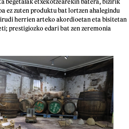
ta begetalak etxekotzearekin batera, bizirik
a ez zuten produktu bat lortzen ahalegindu
irudi herrien arteko akordioetan eta bisitetan
eti; prestigiozko edari bat zen zeremonia