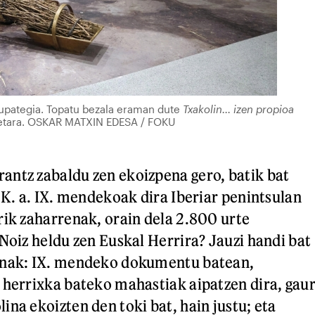
 upategia. Topatu bezala eraman dute
Txakolin... izen propioa
tara. OSKAR MATXIN EDESA / FOKU
ntz zabaldu zen ekoizpena gero, batik bat
 K. a. IX. mendekoak dira Iberiar penintsulan
rik zaharrenak, orain dela 2.800 urte
 Noiz heldu zen Euskal Herrira? Jauzi handi bat
unak: IX. mendeko dokumentu batean,
 herrixka bateko mahastiak aipatzen dira, gau
ina ekoizten den toki bat, hain justu; eta