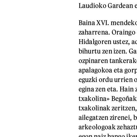
Laudioko Gardean er
Baina XVI. mendek
zaharrena. Oraingo 
Hidalgoren ustez, ad
bihurtu zen izen. Ga
ozpinaren tankerako
apalagokoa eta gor
eguzki ordu urrien 
egina zen eta. Hain 
txakolina» Begoñako
txakolinak zeritzen,
ailegatzen zirenei, 
arkeologoak zehazt
egon naiz hango iker