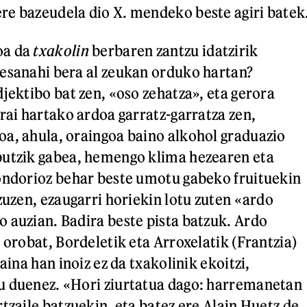
e bazeudela dio X. mendeko beste agiri batek
oa da
txakolin
berbaren zantzu idatzirik
esanahi bera al zeukan orduko hartan?
jektibo bat zen, «oso zehatza», eta gerora
rai hartako ardoa garratz-garratza zen,
a, ahula, oraingoa baino alkohol graduazio
putzik gabea, hemengo klima hezearen eta
ondorioz behar beste umotu gabeko fruituekin
zuzen, ezaugarri horiekin lotu zuten «ardo
 auzian. Badira beste pista batzuk. Ardo
 orobat, Bordeletik eta Arroxelatik (Frantzia)
baina han inoiz ez da txakolinik ekoitzi,
u duenez. «Hori ziurtatua dago: harremanetan
tzaile batzuekin, eta batez ere Alain Huetz de