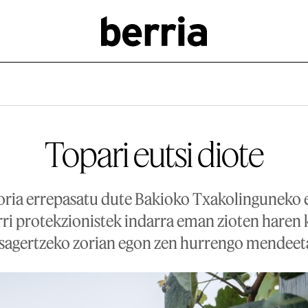
Topari eutsi diote
oria errepasatu dute Bakioko Txakolinguneko 
i protekzionistek indarra eman zioten haren
sagertzeko zorian egon zen hurrengo mendeet