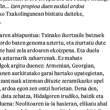
in...
izen propioa duen euskal ardoa
o Txakolingunean bisitatu daiteke,
.
aren abiapuntua: Txinako ikertzaile batzuek
rdo baten genoma aztertu, eta ziurtatu dute
rte hasi zela ardoaren ekoizpena. Eta duela
a aztarnarik zaharrenak. Ez mahats
lgok argitu duenez: Armenian, Georgian,
anen aurkitutako garai hartako upategietan,
 zantzuak atzeman dituzte zeramikazko upel
, ardoa egon zen ontzi horietan. Dena den,
 data zehatza, Hidalgoren irudiko, baizik eta
uena: Neolitoaren ia-ia hasieran, elikatu ahal