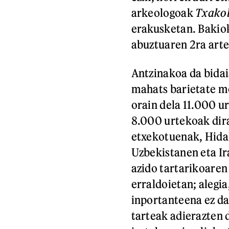
arkeologoak
Txakol
erakusketan. Bakiok
abuztuaren 2ra arte
Antzinakoa da bidai
mahats barietate mo
orain dela 11.000 u
8.000 urtekoak dir
etxekotuenak, Hida
Uzbekistanen eta Ir
azido tartarikoaren
erraldoietan; alegia
inportanteena ez da
tarteak adierazten d