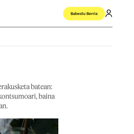
Babestu Berria
erakusketa batean:
 kontsumoari, baina
an.