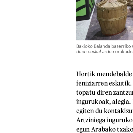
Bakioko Balanda baserriko
duen euskal ardoa
erakuske
Hortik mendebaldera
feniziarren eskutik.
topatu diren zantzu
ingurukoak, alegia.
egiten du kontakiz
Artziniega inguruko
egun Arabako txakol