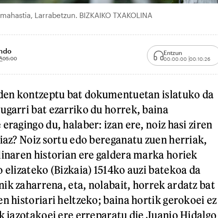
n mahastia, Larrabetzun. BIZKAIKO TXAKOLINA
ondo
Entzun
A
05:00
00:00:00
00:10:26
 den kontzeptu bat dokumentuetan islatuko da
ugarri bat ezarriko du horrek, baina
eragingo du, halaber: izan ere, noiz hasi ziren
giaz? Noiz sortu edo bereganatu zuen herriak,
linaren historian ere galdera marka horiek
o elizateko (Bizkaia) 1514ko auzi batekoa da
ik zaharrena, eta, nolabait, horrek ardatz bat
n historiari heltzeko; baina hortik gerokoei ez
ik jazotakoei ere erreparatu die Juanjo Hidalgo