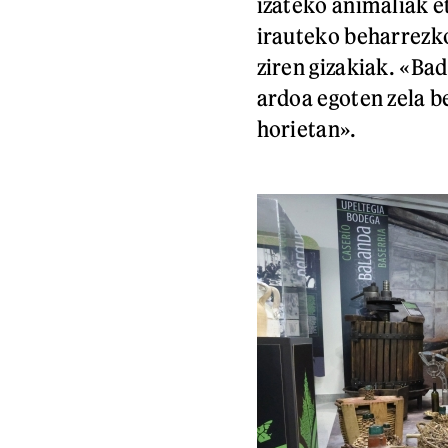
izateko animaliak e
irauteko beharrezko
ziren gizakiak. «Bad
ardoa egoten zela b
horietan».