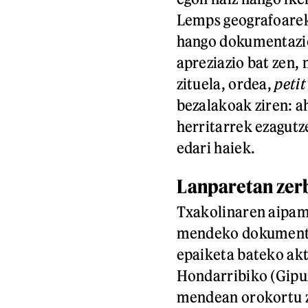
Lemps geografoarek
hango dokumentazio
apreziazio bat zen,
zituela, ordea,
petit
bezalakoak ziren: a
herritarrek ezagutz
edari haiek.
Lanparetan zer
Txakolinaren aipame
mendeko dokumenta
epaiketa bateko ak
Hondarribiko (Gipu
mendean orokortu ze