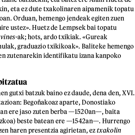
in, eta ez dute txakolinaren aipamenik topatu
an. Orduan, hemengo jendeak egiten zuen
 nire ustez». Huetz de Lempsek bai topatu
 vines
-ak; hots, ardo txikiak. «Gureak
hulak, graduazio txikikoak». Baliteke hemengo
en zutenarekin identifikatu izana kanpoko
bitzatua
n gutxi batzuk baino ez daude, dena den, XVI.
zioan: Begoñakoaz aparte, Donostiako
tan ere jaso zuten berba —1520an—, baita
zkoa) beste batean ere —1542an—. Hurrengo
n haren presentzia agirietan, ez
txakolin