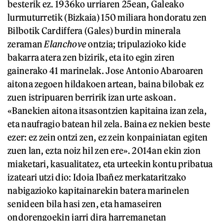
besterik ez. 1936ko urriaren 25ean, Galeako
lurmuturretik (Bizkaia) 150 miliara hondoratu zen
Bilbotik Cardiffera (Gales) burdin minerala
zeraman
Elanchove
ontzia; tripulazioko kide
bakarra atera zen bizirik, eta ito egin ziren
gainerako 41 marinelak. Jose Antonio Abaroaren
aitona zegoen hildakoen artean, baina bilobak ez
zuen istripuaren berririk izan urte askoan.
«Banekien aitona itsasontzien kapitaina izan zela,
eta naufragio batean hil zela. Baina ez nekien beste
ezer: ez zein ontzi zen, ez zein konpainiatan egiten
zuen lan, ezta noiz hil zen ere». 2014an ekin zion
miaketari, kasualitatez, eta urteekin kontu pribatua
izateari utzi dio: Idoia Ibañez merkataritzako
nabigazioko kapitainarekin batera marinelen
senideen bila hasi zen, eta hamaseiren
ondorengoekin jarri dira harremanetan