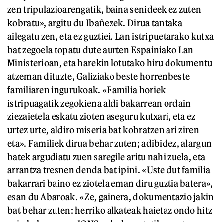
zen tripulazioarengatik, baina senideek ez zuten
kobratu», argitu du Ibañezek. Dirua tantaka
ailegatu zen, eta ez guztiei. Lan istripuetarako kutxa
bat zegoela topatu dute aurten Espainiako Lan
Ministerioan, eta harekin lotutako hiru dokumentu
atzeman dituzte, Galiziako beste horrenbeste
familiaren ingurukoak. «Familia horiek
istripuagatik zegokiena aldi bakarrean ordain
ziezaietela eskatu zioten aseguru kutxari, eta ez
urtez urte, aldiro miseria bat kobratzen ari ziren
eta». Familiek dirua behar zuten; adibidez, alargun
batek argudiatu zuen saregile aritu nahi zuela, eta
arrantza tresnen denda bat ipini. «Uste dut familia
bakarrari baino ez ziotela eman diru guztia batera»,
esan du Abaroak. «Ze, gainera, dokumentazio jakin
bat behar zuten: herriko alkateak haietaz ondo hitz