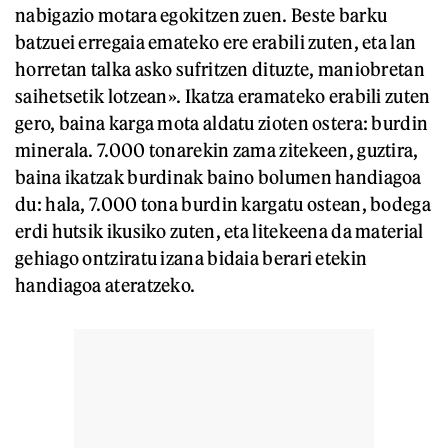
nabigazio motara egokitzen zuen. Beste barku
batzuei erregaia emateko ere erabili zuten, eta lan
horretan talka asko sufritzen dituzte, maniobretan
saihetsetik lotzean». Ikatza eramateko erabili zuten
gero, baina karga mota aldatu zioten ostera: burdin
minerala. 7.000 tonarekin zama zitekeen, guztira,
baina ikatzak burdinak baino bolumen handiagoa
du: hala, 7.000 tona burdin kargatu ostean, bodega
erdi hutsik ikusiko zuten, eta litekeena da material
gehiago ontziratu izana bidaia berari etekin
handiagoa ateratzeko.