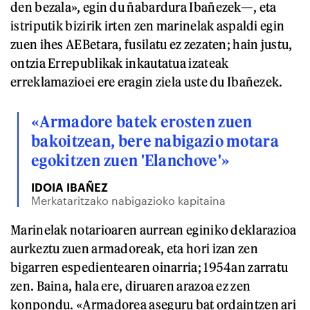
den bezala», egin du ñabardura Ibañezek—, eta
istriputik bizirik irten zen marinelak aspaldi egin
zuen ihes AEBetara, fusilatu ez zezaten; hain justu,
ontzia Errepublikak inkautatua izateak
erreklamazioei ere eragin ziela uste du Ibañezek.
«Armadore batek erosten zuen
bakoitzean, bere nabigazio motara
egokitzen zuen 'Elanchove'»
IDOIA IBAÑEZ
Merkataritzako nabigazioko kapitaina
Marinelak notarioaren aurrean eginiko deklarazioa
aurkeztu zuen armadoreak, eta hori izan zen
bigarren espedientearen oinarria; 1954an zarratu
zen. Baina, hala ere, diruaren arazoa ez zen
konpondu. «Armadorea aseguru bat ordaintzen ari