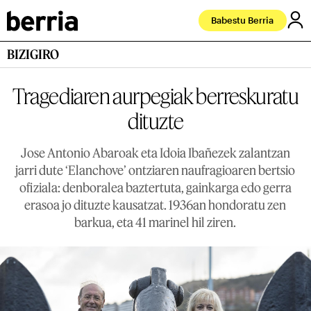
Babestu Berria
BIZIGIRO
Tragediaren aurpegiak berreskuratu
dituzte
Jose Antonio Abaroak eta Idoia Ibañezek zalantzan
jarri dute ‘Elanchove’ ontziaren naufragioaren bertsio
ofiziala: denboralea baztertuta, gainkarga edo gerra
erasoa jo dituzte kausatzat. 1936an hondoratu zen
barkua, eta 41 marinel hil ziren.