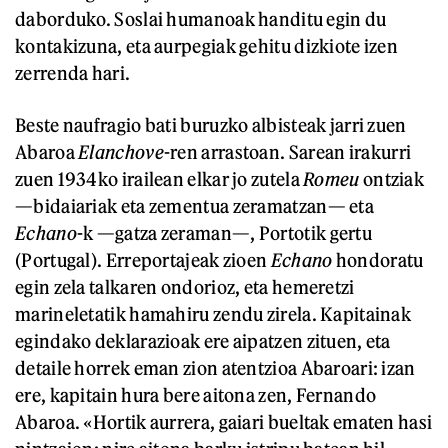
daborduko. Soslai humanoak handitu egin du
kontakizuna, eta aurpegiak gehitu dizkiote izen
zerrenda hari.
Beste naufragio bati buruzko albisteak jarri zuen
Abaroa
Elanchove
-ren arrastoan. Sarean irakurri
zuen 1934ko irailean elkar jo zutela
Romeu
ontziak
—bidaiariak eta zementua zeramatzan— eta
Echano
-k —gatza zeraman—, Portotik gertu
(Portugal). Erreportajeak zioen
Echano
hondoratu
egin zela talkaren ondorioz, eta hemeretzi
marineletatik hamahiru zendu zirela. Kapitainak
egindako deklarazioak ere aipatzen zituen, eta
detaile horrek eman zion atentzioa Abaroari: izan
ere, kapitain hura bere aitona zen, Fernando
Abaroa. «Hortik aurrera, gaiari bueltak ematen hasi