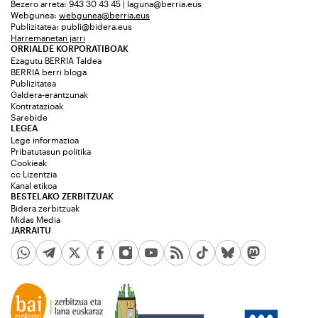
Bezero arreta: 943 30 43 45 | laguna@berria.eus
Webgunea:
webgunea@berria.eus
Publizitatea:
publi@bidera.eus
Harremanetan jarri
ORRIALDE KORPORATIBOAK
Ezagutu BERRIA Taldea
BERRIA berri bloga
Publizitatea
Galdera-erantzunak
Kontratazioak
Sarebide
LEGEA
Lege informazioa
Pribatutasun politika
Cookieak
cc Lizentzia
Kanal etikoa
BESTELAKO ZERBITZUAK
Bidera zerbitzuak
Midas Media
JARRAITU