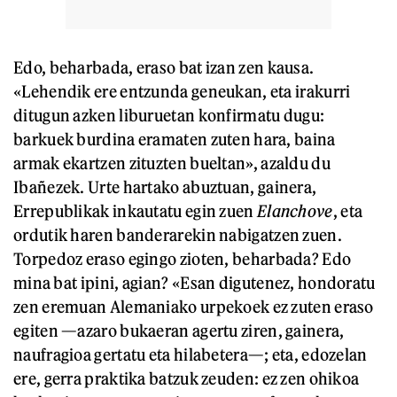
Edo, beharbada, eraso bat izan zen kausa.
«Lehendik ere entzunda geneukan, eta irakurri
ditugun azken liburuetan konfirmatu dugu:
barkuek burdina eramaten zuten hara, baina
armak ekartzen zituzten bueltan», azaldu du
Ibañezek. Urte hartako abuztuan, gainera,
Errepublikak inkautatu egin zuen
Elanchove
, eta
ordutik haren banderarekin nabigatzen zuen.
Torpedoz eraso egingo zioten, beharbada? Edo
mina bat ipini, agian? «Esan digutenez, hondoratu
zen eremuan Alemaniako urpekoek ez zuten eraso
egiten —azaro bukaeran agertu ziren, gainera,
naufragioa gertatu eta hilabetera—; eta, edozelan
ere, gerra praktika batzuk zeuden: ez zen ohikoa