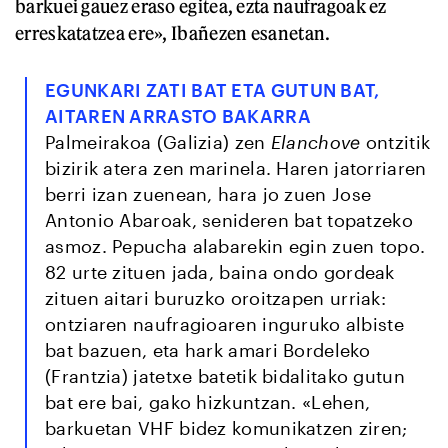
barkuei gauez eraso egitea, ezta naufragoak ez
erreskatatzea ere», Ibañezen esanetan.
EGUNKARI ZATI BAT ETA GUTUN BAT,
AITAREN ARRASTO BAKARRA
Palmeirakoa (Galizia) zen
Elanchove
ontzitik
bizirik atera zen marinela. Haren jatorriaren
berri izan zuenean, hara jo zuen Jose
Antonio Abaroak, senideren bat topatzeko
asmoz. Pepucha alabarekin egin zuen topo.
82 urte zituen jada, baina ondo gordeak
zituen aitari buruzko oroitzapen urriak:
ontziaren naufragioaren inguruko albiste
bat bazuen, eta hark amari Bordeleko
(Frantzia) jatetxe batetik bidalitako gutun
bat ere bai, gako hizkuntzan. «Lehen,
barkuetan VHF bidez komunikatzen ziren;