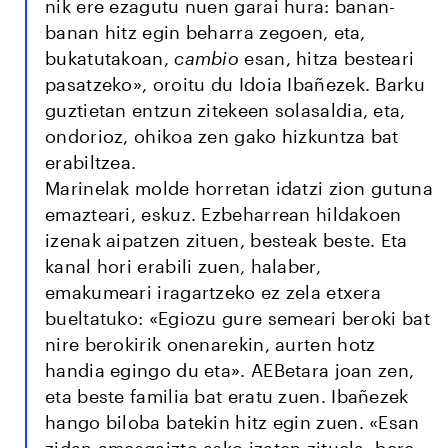
nik ere ezagutu nuen garai hura: banan-
banan hitz egin beharra zegoen, eta,
bukatutakoan,
cambio
esan, hitza besteari
pasatzeko», oroitu du Idoia Ibañezek. Barku
guztietan entzun zitekeen solasaldia, eta,
ondorioz, ohikoa zen gako hizkuntza bat
erabiltzea.
Marinelak molde horretan idatzi zion gutuna
emazteari, eskuz. Ezbeharrean hildakoen
izenak aipatzen zituen, besteak beste. Eta
kanal hori erabili zuen, halaber,
emakumeari iragartzeko ez zela etxera
bueltatuko: «Egiozu gure semeari beroki bat
nire berokirik onenarekin, aurten hotz
handia egingo du eta». AEBetara joan zen,
eta beste familia bat eratu zuen. Ibañezek
hango biloba batekin hitz egin zuen. «Esan
zidan amesgaizto asko izaten zituela, bere