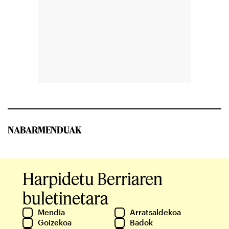
NABARMENDUAK
Harpidetu Berriaren
buletinetara
Mendia
Arratsaldekoa
Goizekoa
Badok