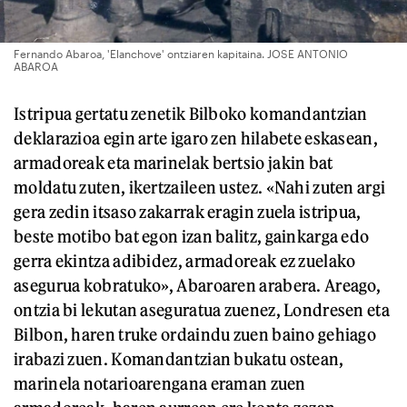
Fernando Abaroa, 'Elanchove' ontziaren kapitaina. JOSE ANTONIO
ABAROA
Istripua gertatu zenetik Bilboko komandantzian
deklarazioa egin arte igaro zen hilabete eskasean,
armadoreak eta marinelak bertsio jakin bat
moldatu zuten, ikertzaileen ustez. «Nahi zuten argi
gera zedin itsaso zakarrak eragin zuela istripua,
beste motibo bat egon izan balitz, gainkarga edo
gerra ekintza adibidez, armadoreak ez zuelako
asegurua kobratuko», Abaroaren arabera. Areago,
ontzia bi lekutan aseguratua zuenez, Londresen eta
Bilbon, haren truke ordaindu zuen baino gehiago
irabazi zuen. Komandantzian bukatu ostean,
marinela notarioarengana eraman zuen