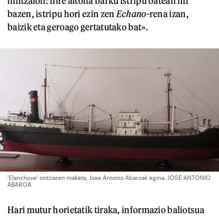
nintzaion: nire aitona barku istripu batean hil
bazen, istripu hori ezin zen
Echano
-rena izan,
baizik eta geroago gertatutako bat».
'Elanchove' ontziaren maketa, Jose Antonio Abaroak egina. JOSE ANTONIO
ABAROA
Hari mutur horietatik tiraka, informazio baliotsua