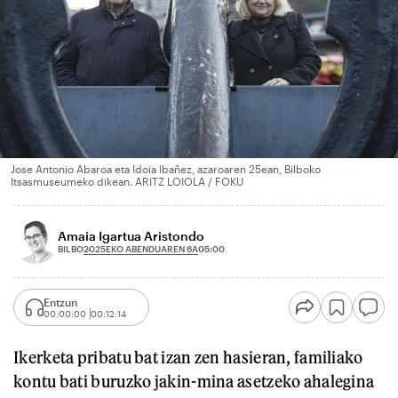
Jose Antonio Abaroa eta Idoia Ibañez, azaroaren 25ean, Bilboko
Itsasmuseumeko dikean. ARITZ LOIOLA / FOKU
Amaia Igartua Aristondo
2025EKO ABENDUAREN 6A
BILBO
05:00
Entzun
00:00:00
00:12:14
Ikerketa pribatu bat izan zen hasieran, familiako
kontu bati buruzko jakin-mina asetzeko ahalegina