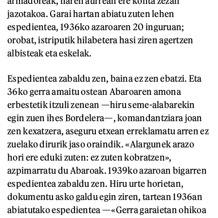
armadoreak, haren aurrean ere konta zezan
jazotakoa. Garai hartan abiatu zuten lehen
espedientea, 1936ko azaroaren 20 inguruan;
orobat, istriputik hilabetera hasi ziren agertzen
albisteak eta eskelak.
Espedientea zabaldu zen, baina ez zen ebatzi. Eta
36ko gerra amaitu ostean Abaroaren amona
erbestetik itzuli zenean —hiru seme-alabarekin
egin zuen ihes Bordelera—, komandantziara joan
zen kexatzera, aseguru etxean erreklamatu arren ez
zuelako dirurik jaso oraindik. «Alargunek arazo
hori ere eduki zuten: ez zuten kobratzen»,
azpimarratu du Abaroak. 1939ko azaroan bigarren
espedientea zabaldu zen. Hiru urte horietan,
dokumentu asko galdu egin ziren, tartean 1936an
abiatutako espedientea —«Gerra garaietan ohikoa