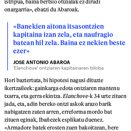
istripua, baina bertsio ofizialak ez dirudi
onargarria», ebatzi du Abaroak.
«Banekien aitona itsasontzien
kapitaina izan zela, eta naufragio
batean hil zela. Baina ez nekien beste
ezer»
JOSE ANTONIO ABAROA
'Elanchove' ontziaren kapitainaren biloba
Hori baztertuta, bi hipotesi nagusi dituzte
ikertzaileek: gainkarga edota ontziaren mantenu
txarra, eta gerra ekintza.
Elanchove
-k 34 urte zituen
jada, eta, adin bereko ontzi askok arazo barik
nabigatzen zuten arren, erreforma mordo bat
zituen eginak, Ibañezek esplikatu duenez.
«Armadore batek erosten zuen bakoitzean, bere