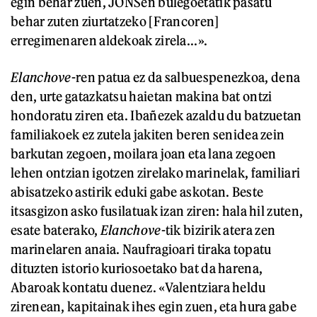
egin behar zuen, JONSen bulegoetatik pasatu
behar zuten ziurtatzeko [Francoren]
erregimenaren aldekoak zirela...».
Elanchove
-ren patua ez da salbuespenezkoa, dena
den, urte gatazkatsu haietan makina bat ontzi
hondoratu ziren eta. Ibañezek azaldu du batzuetan
familiakoek ez zutela jakiten beren senidea zein
barkutan zegoen, moilara joan eta lana zegoen
lehen ontzian igotzen zirelako marinelak, familiari
abisatzeko astirik eduki gabe askotan. Beste
itsasgizon asko fusilatuak izan ziren: hala hil zuten,
esate baterako,
Elanchove
-tik bizirik atera zen
marinelaren anaia. Naufragioari tiraka topatu
dituzten istorio kuriosoetako bat da harena,
Abaroak kontatu duenez. «Valentziara heldu
zirenean, kapitainak ihes egin zuen, eta hura gabe