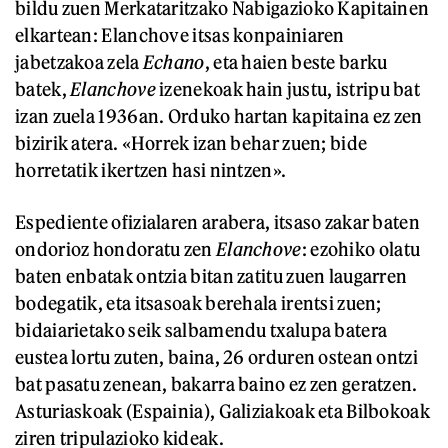
bildu zuen Merkataritzako Nabigazioko Kapitainen
elkartean: Elanchove itsas konpainiaren
jabetzakoa zela
Echano
, eta haien beste barku
batek,
Elanchove
izenekoak hain justu, istripu bat
izan zuela 1936an. Orduko hartan kapitaina ez zen
bizirik atera. «Horrek izan behar zuen; bide
horretatik ikertzen hasi nintzen».
Espediente ofizialaren arabera, itsaso zakar baten
ondorioz hondoratu zen
Elanchove
: ezohiko olatu
baten enbatak ontzia bitan zatitu zuen laugarren
bodegatik, eta itsasoak berehala irentsi zuen;
bidaiarietako seik salbamendu txalupa batera
eustea lortu zuten, baina, 26 orduren ostean ontzi
bat pasatu zenean, bakarra baino ez zen geratzen.
Asturiaskoak (Espainia), Galiziakoak eta Bilbokoak
ziren tripulazioko kideak.