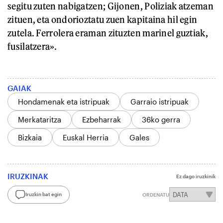
segitu zuten nabigatzen; Gijonen, Poliziak atzeman
zituen, eta ondorioztatu zuen kapitaina hil egin
zutela. Ferrolera eraman zituzten marinel guztiak,
fusilatzera».
GAIAK
Hondamenak eta istripuak
Garraio istripuak
Merkataritza
Ezbeharrak
36ko gerra
Bizkaia
Euskal Herria
Gales
IRUZKINAK
Ez dago iruzkinik
Iruzkin bat egin
ORDENATU