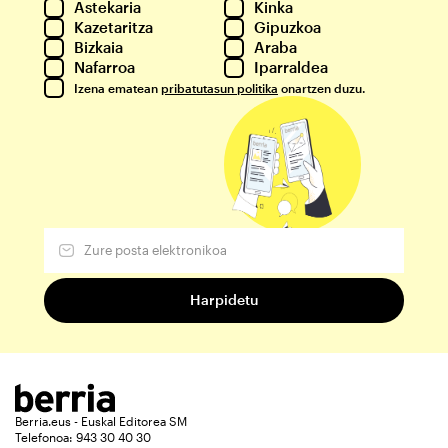
Astekaria
Kinka
Kazetaritza
Gipuzkoa
Bizkaia
Araba
Nafarroa
Iparraldea
Izena ematean
pribatutasun politika
onartzen duzu.
Berria.eus - Euskal Editorea SM
Telefonoa: 943 30 40 30