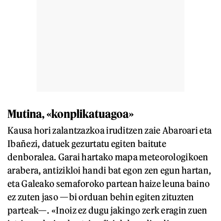
Mutina, «konplikatuagoa»
Kausa hori zalantzazkoa iruditzen zaie Abaroari eta
Ibañezi, datuek gezurtatu egiten baitute
denboralea. Garai hartako mapa meteorologikoen
arabera, antizikloi handi bat egon zen egun hartan,
eta Galeako semaforoko partean haize leuna baino
ez zuten jaso —bi orduan behin egiten zituzten
parteak—. «Inoiz ez dugu jakingo zerk eragin zuen