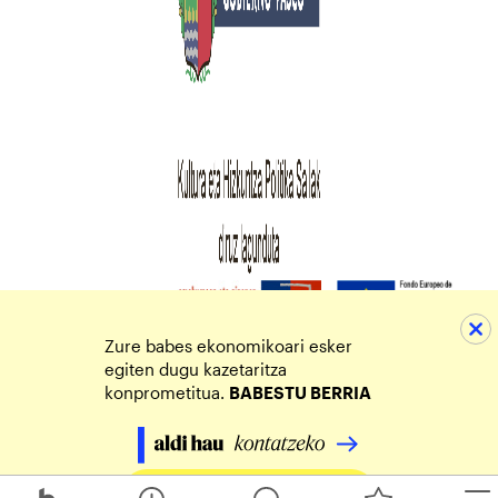
Zure babes ekonomikoari esker
egiten dugu kazetaritza
konprometitua.
BABESTU BERRIA
Egin zure ekarpena