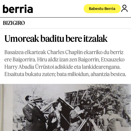
Babestu Berria
BIZIGIRO
Umoreak baditu bere itzalak
Basaizea elkarteak Charles Chaplin ekarriko du berriz
ere Baigorrira. Hiru aldiz izan zen Baigorrin, Etxauzeko
Harry Abadia Ürrüstoi adiskide eta lankidearengana.
Etsaituta bukatu zuten; bata milioidun, ahantzia bestea.