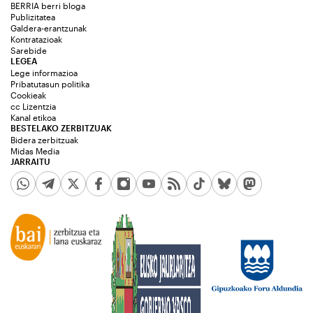
BERRIA berri bloga
Publizitatea
Galdera-erantzunak
Kontratazioak
Sarebide
LEGEA
Lege informazioa
Pribatutasun politika
Cookieak
cc Lizentzia
Kanal etikoa
BESTELAKO ZERBITZUAK
Bidera zerbitzuak
Midas Media
JARRAITU