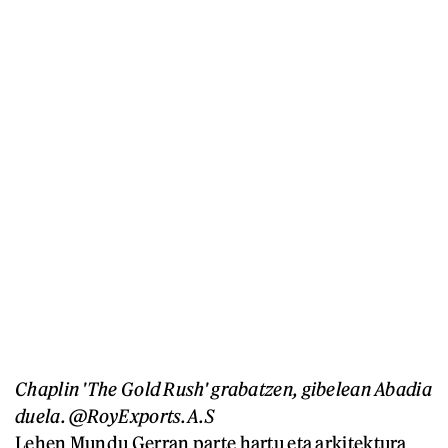
Chaplin 'The Gold Rush' grabatzen, gibelean Abadia
duela. @RoyExports.A.S
Lehen Mundu Gerran parte hartu eta arkitektura