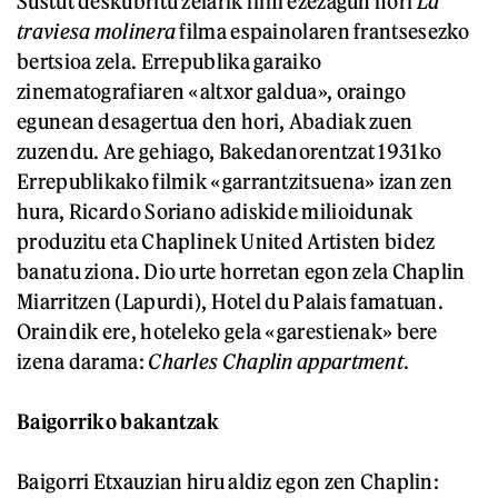
Sustut deskubritu zelarik film ezezagun hori
La
traviesa molinera
filma espainolaren frantsesezko
bertsioa zela. Errepublika garaiko
zinematografiaren «altxor galdua», oraingo
egunean desagertua den hori, Abadiak zuen
zuzendu. Are gehiago, Bakedanorentzat 1931ko
Errepublikako filmik «garrantzitsuena» izan zen
hura, Ricardo Soriano adiskide milioidunak
produzitu eta Chaplinek United Artisten bidez
banatu ziona. Dio urte horretan egon zela Chaplin
Miarritzen (Lapurdi), Hotel du Palais famatuan.
Oraindik ere, hoteleko gela «garestienak» bere
izena darama:
Charles Chaplin appartment
.
Baigorriko bakantzak
Baigorri Etxauzian hiru aldiz egon zen Chaplin: