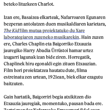
beteko lituzkeen Charlot.
Izan ere, Basaizea elkarteak, Nafarroaren Egunaren
bezperan antolatzen duen musikaldiaren karietara,
The Kid
film mutua proiektatuko du Xare
laborategiaren zuzeneko musikarekin
. Hain zuzen
ere, Charles Chaplin eta Baigorriko Etxauzia
jauregiko Harry Abadia Ürrüstoi hamar urtez
izugarri lagunak izan bide ziren. Horregatik,
Chaplinek hiru egonaldi egin zituen Etxauzian.
Film hori proiektatzea hautatu dute, filma
estreinatu zen urtean, 1921ean, biek elkar ezagutu
baitzuten.
Gain hartatik, Baigorriri begia atxikitzen dio
Etxauzia jauregiak, momentuko, pausan bada ere.
Zortzi mendez Nafarroako Erresumari fidel egon