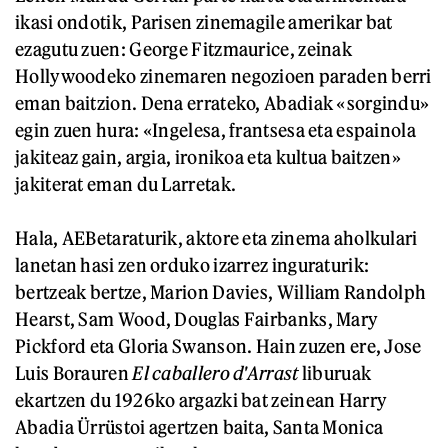
ikasi ondotik, Parisen zinemagile amerikar bat
ezagutu zuen: George Fitzmaurice, zeinak
Hollywoodeko zinemaren negozioen paraden berri
eman baitzion. Dena errateko, Abadiak «sorgindu»
egin zuen hura: «Ingelesa, frantsesa eta espainola
jakiteaz gain, argia, ironikoa eta kultua baitzen»
jakiterat eman du Larretak.
Hala, AEBetaraturik, aktore eta zinema aholkulari
lanetan hasi zen orduko izarrez inguraturik:
bertzeak bertze, Marion Davies, William Randolph
Hearst, Sam Wood, Douglas Fairbanks, Mary
Pickford eta Gloria Swanson. Hain zuzen ere, Jose
Luis Borauren
El caballero d'Arrast
liburuak
ekartzen du 1926ko argazki bat zeinean Harry
Abadia Ürrüstoi agertzen baita, Santa Monica