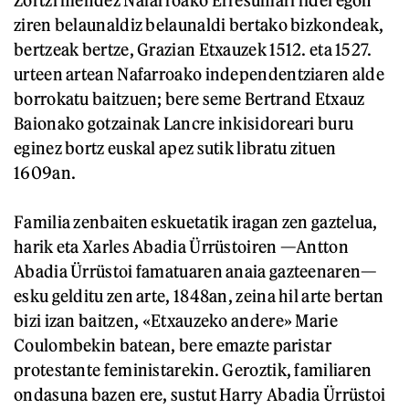
ziren belaunaldiz belaunaldi bertako bizkondeak,
bertzeak bertze, Grazian Etxauzek 1512. eta 1527.
urteen artean Nafarroako independentziaren alde
borrokatu baitzuen; bere seme Bertrand Etxauz
Baionako gotzainak Lancre inkisidoreari buru
eginez bortz euskal apez sutik libratu zituen
1609an.
Familia zenbaiten eskuetatik iragan zen gaztelua,
harik eta Xarles Abadia Ürrüstoiren —Antton
Abadia Ürrüstoi famatuaren anaia gazteenaren—
esku gelditu zen arte, 1848an, zeina hil arte bertan
bizi izan baitzen, «Etxauzeko andere» Marie
Coulombekin batean, bere emazte paristar
protestante feministarekin. Geroztik, familiaren
ondasuna bazen ere, sustut Harry Abadia Ürrüstoi