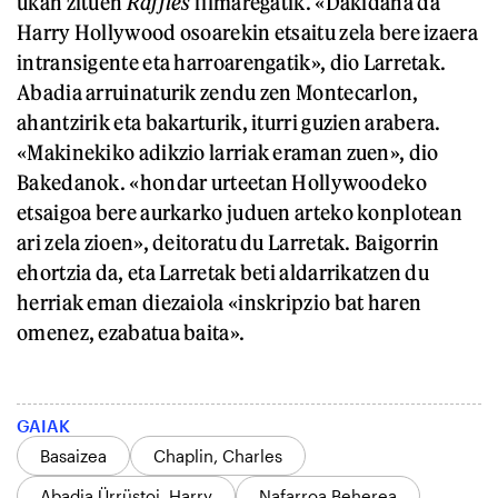
ukan zituen
Raffles
filmaregatik. «Dakidana da
Harry Hollywood osoarekin etsaitu zela bere izaera
intransigente eta harroarengatik», dio Larretak.
Abadia arruinaturik zendu zen Montecarlon,
ahantzirik eta bakarturik, iturri guzien arabera.
«Makinekiko adikzio larriak eraman zuen», dio
Bakedanok. «hondar urteetan Hollywoodeko
etsaigoa bere aurkarko juduen arteko konplotean
ari zela zioen», deitoratu du Larretak. Baigorrin
ehortzia da, eta Larretak beti aldarrikatzen du
herriak eman diezaiola «inskripzio bat haren
omenez, ezabatua baita».
GAIAK
Basaizea
Chaplin, Charles
Abadia Ürrüstoi, Harry
Nafarroa Beherea