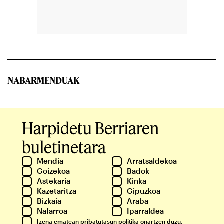
NABARMENDUAK
Harpidetu Berriaren
buletinetara
Mendia
Arratsaldekoa
Goizekoa
Badok
Astekaria
Kinka
Kazetaritza
Gipuzkoa
Bizkaia
Araba
Nafarroa
Iparraldea
Izena ematean
pribatutasun politika
onartzen duzu.