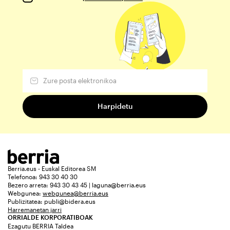
Berria.eus - Euskal Editorea SM
Telefonoa: 943 30 40 30
Bezero arreta: 943 30 43 45 | laguna@berria.eus
Webgunea:
webgunea@berria.eus
Publizitatea:
publi@bidera.eus
Harremanetan jarri
ORRIALDE KORPORATIBOAK
Ezagutu BERRIA Taldea