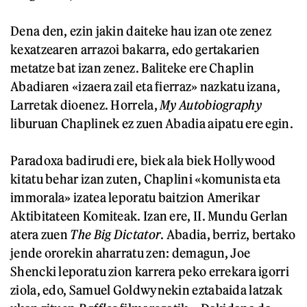
Dena den, ezin jakin daiteke hau izan ote zenez
kexatzearen arrazoi bakarra, edo gertakarien
metatze bat izan zenez. Baliteke ere Chaplin
Abadiaren «izaera zail eta fierraz» nazkatu izana,
Larretak dioenez. Horrela,
My Autobiography
liburuan Chaplinek ez zuen Abadia aipatu ere egin.
Paradoxa badirudi ere, biek ala biek Hollywood
kitatu behar izan zuten, Chaplini «komunista eta
immorala» izatea leporatu baitzion Amerikar
Aktibitateen Komiteak. Izan ere, II. Mundu Gerlan
atera zuen
The Big Dictator
. Abadia, berriz, bertako
jende ororekin aharratu zen: demagun, Joe
Shencki leporatu zion karrera peko errekara igorri
ziola, edo, Samuel Goldwynekin eztabaida latzak