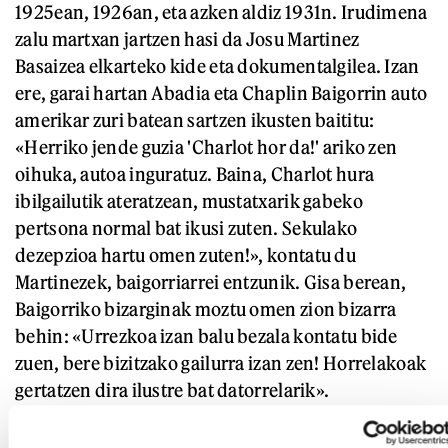
1925ean, 1926an, eta azken aldiz 1931n. Irudimena
zalu martxan jartzen hasi da Josu Martinez
Basaizea elkarteko kide eta dokumentalgilea. Izan
ere, garai hartan Abadia eta Chaplin Baigorrin auto
amerikar zuri batean sartzen ikusten baititu:
«Herriko jende guzia 'Charlot hor da!' ariko zen
oihuka, autoa inguratuz. Baina, Charlot hura
ibilgailutik ateratzean, mustatxarik gabeko
pertsona normal bat ikusi zuten. Sekulako
dezepzioa hartu omen zuten!», kontatu du
Martinezek, baigorriarrei entzunik. Gisa berean,
Baigorriko bizarginak moztu omen zion bizarra
behin: «Urrezkoa izan balu bezala kontatu bide
zuen, bere bizitzako gailurra izan zen! Horrelakoak
gertatzen dira ilustre bat datorrelarik».
Elkar ezagutu eta hamar urtez adiskidantza estua