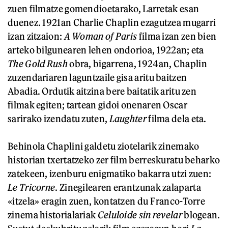
zuen filmatze gomendioetarako, Larretak esan
duenez. 1921an Charlie Chaplin ezagutzea mugarri
izan zitzaion:
A Woman of Paris
filma izan zen bien
arteko bilgunearen lehen ondorioa, 1922an; eta
The Gold Rush
obra, bigarrena, 1924an, Chaplin
zuzendariaren laguntzaile gisa aritu baitzen
Abadia. Ordutik aitzina bere baitatik aritu zen
filmak egiten; tartean gidoi onenaren Oscar
sarirako izendatu zuten,
Laughter
filma dela eta.
Behinola Chaplini galdetu ziotelarik zinemako
historian txertatzeko zer film berreskuratu beharko
zatekeen, izenburu enigmatiko bakarra utzi zuen:
Le Tricorne
. Zinegilearen erantzunak zalaparta
«itzela» eragin zuen, kontatzen du Franco-Torre
zinema historialariak
Celuloide sin revelar
blogean.