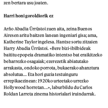
zen bertara usu joaten.
Harri honi goroldiorik ez
Arño Abadia Ürrüstoi zuen aita, zeina Buenos
Airesen aritu baitzen lanean ingeniari gisa; ama,
Katherine Taylor ingelesa. Hantxe sortu zitzaien
Harry Abadia Ürrüstoi. «Bere bizi-ibilbideak
baititu epopeia dramatiko intentso bat eraikitzeko
beharrezko osagaiak; ezerezetik abiatutako
arrakasta, ondoko porrota, bukaerako ahanztura
absolutua... Eta hori guzia testuinguru
errepikaezinean: 1920ko urteetako urrezko
Hollywood horretan...», laburbildu du Carlos
Roldan Larreta zinema historialari iruindarrak.