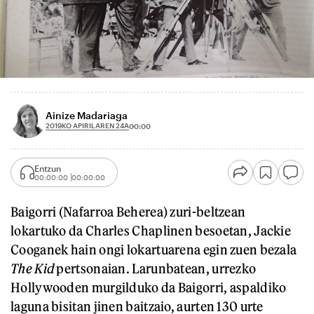
Ainize Madariaga
2019KO APIRILAREN 24A
00:00
Entzun
00:00:00
00:00:00
Baigorri (Nafarroa Beherea) zuri-beltzean
lokartuko da Charles Chaplinen besoetan, Jackie
Cooganek hain ongi lokartuarena egin zuen bezala
The Kid
pertsonaian. Larunbatean, urrezko
Hollywooden murgilduko da Baigorri, aspaldiko
laguna bisitan jinen baitzaio, aurten 130 urte