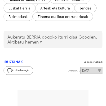
Euskal Herria
Arteak eta kultura
Jendea
Bizimoduak
Zinema eta ikus-entzunezkoak
Aukeratu
BERRIA
gogoko iturri gisa Googlen.
Aktibatu hemen
IRUZKINAK
Ez dago iruzkinik
Iruzkin bat egin
ORDENATU