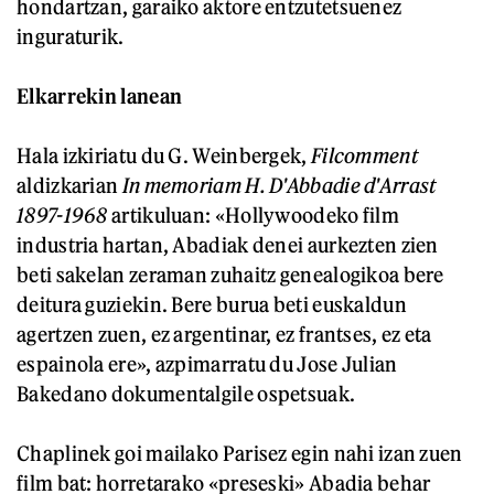
hondartzan, garaiko aktore entzutetsuenez
inguraturik.
Elkarrekin lanean
Hala izkiriatu du G. Weinbergek,
Filcomment
aldizkarian
In memoriam H. D'Abbadie d'Arrast
1897-1968
artikuluan: «Hollywoodeko film
industria hartan, Abadiak denei aurkezten zien
beti sakelan zeraman zuhaitz genealogikoa bere
deitura guziekin. Bere burua beti euskaldun
agertzen zuen, ez argentinar, ez frantses, ez eta
espainola ere», azpimarratu du Jose Julian
Bakedano dokumentalgile ospetsuak.
Chaplinek goi mailako Parisez egin nahi izan zuen
film bat: horretarako «preseski» Abadia behar