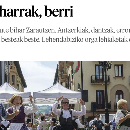
harrak, berri
ute bihar Zarautzen. Antzerkiak, dantzak, erro
 besteak beste. Lehendabiziko orga lehiaketak 