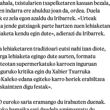
ahala, txistularien txapelketaren kasuan bezala,
n indarra ere ahulduz joan da, ordea. Duela
k ez zela egon azaldu du Iribarrek. «Urteak
ta jende gutxiagok parte hartzen zuen lehiaketan
iaketa kendu egin dute», adierazi du Iribarrek.
 lehiaketaren tradizioari eutsi nahi izan diote,
rga lehiaketa egingo dute aurten, formatu
urteotan supermerkatuko karroen inguruan
nguruko kritika egin du Xabier Txurruka
«Kaleko edana egiteko karro horiek erabiltzea
skaintzen digu festak».
0 euroko saria eramango du irabazten duenak.
roko hamaika sari daudela azpimarratu du