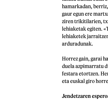
hamarkadan, berriz, 
gaur egun ere martxa
ziren trikitilarien, 
lehiaketak egiten. «T
lehiaketek jarraitz
arduradunak.
Horrez gain, garai h
duela azpimarratu du
festara etortzen. Her
eta euskal giro horr
Jendetzaren esper