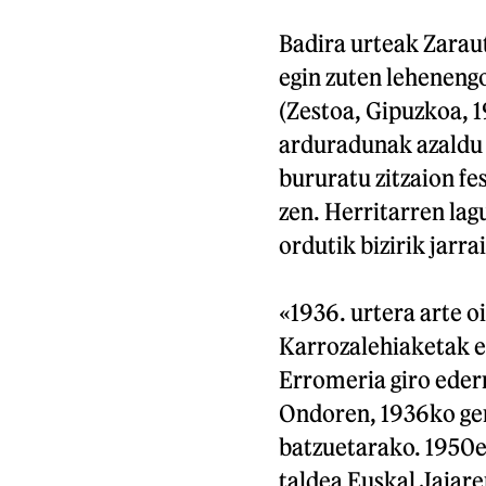
Badira urteak Zaraut
egin zuten lehenengo
(Zestoa, Gipuzkoa, 
arduradunak azaldu 
bururatu zitzaion fe
zen. Herritarren lag
ordutik bizirik jarra
«1936. urtera arte o
Karrozalehiaketak eg
Erromeria giro ederr
Ondoren, 1936ko gerr
batzuetarako. 1950e
taldea Euskal Jaiare