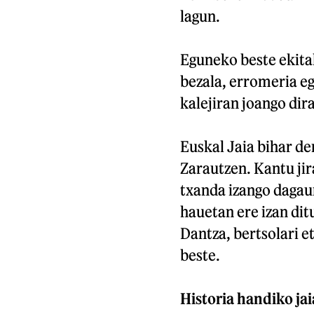
lagun.
Eguneko beste ekital
bezala, erromeria eg
kalejiran joango dir
Euskal Jaia bihar de
Zarautzen. Kantu ji
txanda izango dagaur
hauetan ere izan ditu
Dantza, bertsolari et
beste.
Historia handiko ja