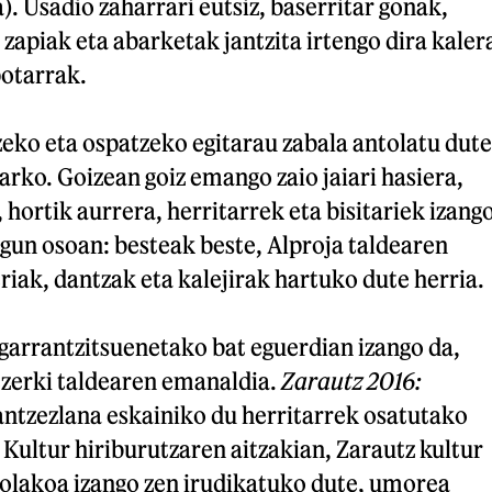
. Usadio zaharrari eutsiz, baserritar gonak,
 zapiak eta abarketak jantzita irtengo dira kaler
potarrak.
zeko eta ospatzeko egitarau zabala antolatu dute
harko. Goizean goiz emango zaio jaiari hasiera,
, hortik aurrera, herritarrek eta bisitariek izang
egun osoan: besteak beste, Alproja taldearen
iak, dantzak eta kalejirak hartuko dute herria.
garrantzitsuenetako bat eguerdian izango da,
zerki taldearen emanaldia.
Zarautz 2016:
ntzezlana eskainiko du herritarrek osatutako
Kultur hiriburutzaren aitzakian, Zarautz kultur
lakoa izango zen irudikatuko dute, umorea