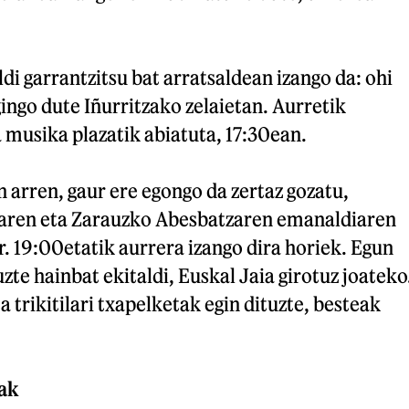
di garrantzitsu bat arratsaldean izango da: ohi
ingo dute Iñurritzako zelaietan. Aurretik
a musika plazatik abiatuta, 17:30ean.
n arren, gaur ere egongo da zertaz gozatu,
raren eta Zarauzko Abesbatzaren emanaldiaren
. 19:00etatik aurrera izango dira horiek. Egun
zte hainbat ekitaldi, Euskal Jaia girotuz joateko
a trikitilari txapelketak egin dituzte, besteak
iak