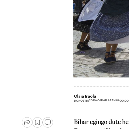
Olaia Iraola
2016KO IRAILAREN 8A
DONOSTIA
00:00
Bihar egingo dute he