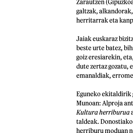
Zarautzen (Gipuzkoa)
galtzak, alkandorak,
herritarrak eta kan
Jaiak euskaraz bizit
beste urte batez, bi
goiz eresiarekin, eta
dute zertaz gozatu, 
emanaldiak, erromer
Eguneko ekitaldirik 
Munoan: Alproja ant
Kultura herriburua
a
taldeak. Donostiako 
herriburu moduan no