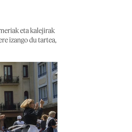
meriak eta kalejirak
ere izango du tartea,