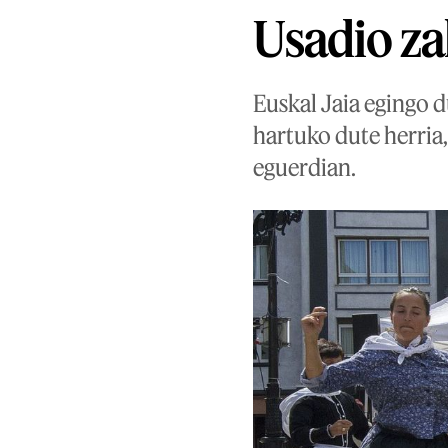
Usadio za
Euskal Jaia egingo d
hartuko dute herria,
eguerdian.