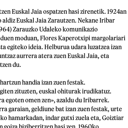
zen Euskal Jaia ospatzen hasi zirenetik. 1924an
 aldiz Euskal Jaia Zarautzen. Nekane Iribar
1964) Zarauzko Udaleko komunikazio
duen moduan, Flores Kaperotxipi margolariari
sta egiteko ideia. Helburua udara luzatzea izan
untzaz aurrera atera zuen Euskal Jaia, eta
itzen du.
ihartzun handia izan zuen festak.
iten zituzten, euskal ohiturak irudikatuz.
a egoten omen zen», azaldu du Iribarrek.
a garaian, geldiune bat izan zuen festak, urte
ko hamarkadan, indar gutxi zuela eta, Goiztiar
n goiza biziberritzen hasi zen. 1960ko