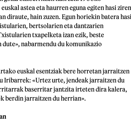
euskal astea eta haurren eguna egiten hasi ziren
n diraute, hain zuzen. Egun horiekin batera has
txistularien, bertsolarien eta dantzarien
xistularien txapelketa izan ezik, beste
en dute», nabarmendu du komunikazio
artako euskal esentziak bere horretan jarraitzen
 Iribarrek: «Urtez urte, jendeak jarraitzen du
ritarrak baserritar jantzita irteten dira kalera,
ek berdin jarraitzen du herrian».
oan