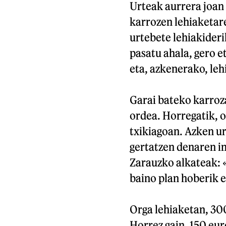
Urteak aurrera joan 
karrozen lehiaketare
urtebete lehiakideri
pasatu ahala, gero e
eta, azkenerako, leh
Garai bateko karroza
ordea. Horregatik, o
txikiagoan. Azken 
gertatzen denaren i
Zarauzko alkateak: 
baino plan hoberik e
Orga lehiaketan, 30
Horrez gain, 150 eu