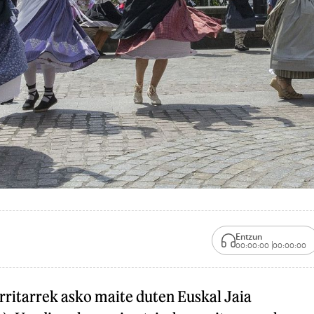
Entzun
00:00:00
00:00:00
rritarrek asko maite duten Euskal Jaia