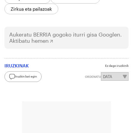
Zirkua eta pailazoak
Aukeratu
BERRIA
gogoko iturri gisa Googlen.
Aktibatu hemen
IRUZKINAK
Ez dago iruzkinik
Iruzkin bat egin
ORDENATU