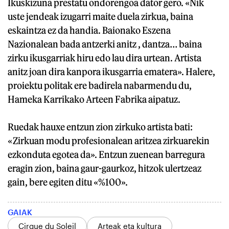
Ikuskizuna prestatu ondorengoa dator gero. «Nik
uste jendeak izugarri maite duela zirkua, baina
eskaintza ez da handia. Baionako Eszena
Nazionalean bada antzerki anitz , dantza… baina
zirku ikusgarriak hiru edo lau dira urtean. Artista
anitz joan dira kanpora ikusgarria ematera». Halere,
proiektu politak ere badirela nabarmendu du,
Hameka Karrikako Arteen Fabrika aipatuz.
Ruedak hauxe entzun zion zirkuko artista bati:
«Zirkuan modu profesionalean aritzea zirkuarekin
ezkonduta egotea da». Entzun zuenean barregura
eragin zion, baina gaur-gaurkoz, hitzok ulertzeaz
gain, bere egiten ditu «%100».
GAIAK
Cirque du Soleil
Arteak eta kultura