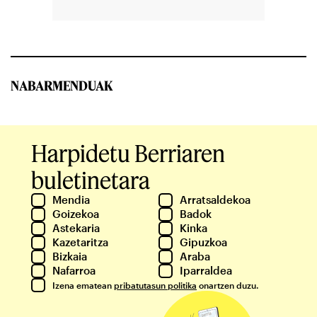
NABARMENDUAK
Harpidetu Berriaren
buletinetara
Mendia
Arratsaldekoa
Goizekoa
Badok
Astekaria
Kinka
Kazetaritza
Gipuzkoa
Bizkaia
Araba
Nafarroa
Iparraldea
Izena ematean
pribatutasun politika
onartzen duzu.