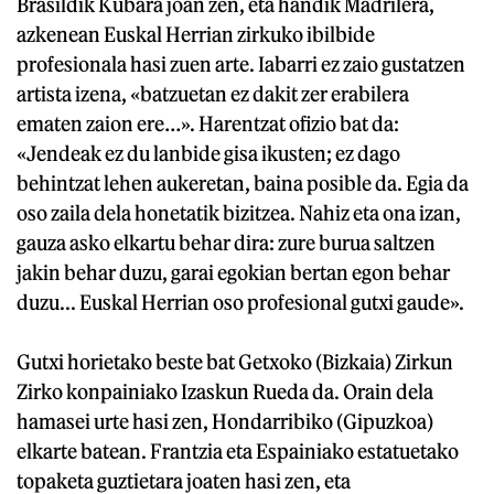
Brasildik Kubara joan zen, eta handik Madrilera,
azkenean Euskal Herrian zirkuko ibilbide
profesionala hasi zuen arte. Iabarri ez zaio gustatzen
artista izena, «batzuetan ez dakit zer erabilera
ematen zaion ere…». Harentzat ofizio bat da:
«Jendeak ez du lanbide gisa ikusten; ez dago
behintzat lehen aukeretan, baina posible da. Egia da
oso zaila dela honetatik bizitzea. Nahiz eta ona izan,
gauza asko elkartu behar dira: zure burua saltzen
jakin behar duzu, garai egokian bertan egon behar
duzu... Euskal Herrian oso profesional gutxi gaude».
Gutxi horietako beste bat Getxoko (Bizkaia) Zirkun
Zirko konpainiako Izaskun Rueda da. Orain dela
hamasei urte hasi zen, Hondarribiko (Gipuzkoa)
elkarte batean. Frantzia eta Espainiako estatuetako
topaketa guztietara joaten hasi zen, eta