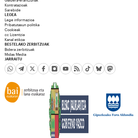
Kontratazioak
Sarebide
LEGEA
Lege informazioa
Pribatutasun politika
Cookieak
cc Lizentzia
Kanal etikoa
BESTELAKO ZERBITZUAK
Bidera zerbitzuak
Midas Media
JARRAITU