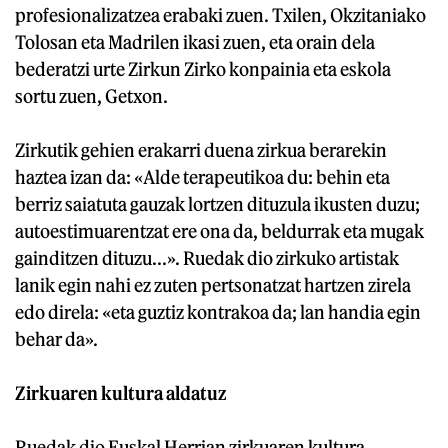
profesionalizatzea erabaki zuen. Txilen, Okzitaniako
Tolosan eta Madrilen ikasi zuen, eta orain dela
bederatzi urte Zirkun Zirko konpainia eta eskola
sortu zuen, Getxon.
Zirkutik gehien erakarri duena zirkua berarekin
haztea izan da: «Alde terapeutikoa du: behin eta
berriz saiatuta gauzak lortzen dituzula ikusten duzu;
autoestimuarentzat ere ona da, beldurrak eta mugak
gainditzen dituzu...». Ruedak dio zirkuko artistak
lanik egin nahi ez zuten pertsonatzat hartzen zirela
edo direla: «eta guztiz kontrakoa da; lan handia egin
behar da».
Zirkuaren kultura aldatuz
Ruedak dio Euskal Herrian zirkuaren kultura