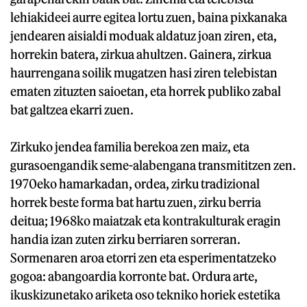
lehiakideei aurre egitea lortu zuen, baina pixkanaka
jendearen aisialdi moduak aldatuz joan ziren, eta,
horrekin batera, zirkua ahultzen. Gainera, zirkua
haurrengana soilik mugatzen hasi ziren telebistan
ematen zituzten saioetan, eta horrek publiko zabal
bat galtzea ekarri zuen.
Zirkuko jendea familia berekoa zen maiz, eta
gurasoengandik seme-alabengana transmititzen zen.
1970eko hamarkadan, ordea, zirku tradizional
horrek beste forma bat hartu zuen, zirku berria
deitua; 1968ko maiatzak eta kontrakulturak eragin
handia izan zuten zirku berriaren sorreran.
Sormenaren aroa etorri zen eta esperimentatzeko
gogoa: abangoardia korronte bat. Ordura arte,
ikuskizunetako ariketa oso tekniko horiek estetika