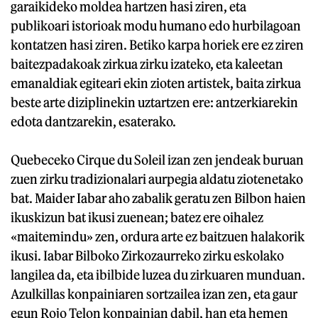
garaikideko moldea hartzen hasi ziren, eta
publikoari istorioak modu humano edo hurbilagoan
kontatzen hasi ziren. Betiko karpa horiek ere ez ziren
baitezpadakoak zirkua zirku izateko, eta kaleetan
emanaldiak egiteari ekin zioten artistek, baita zirkua
beste arte diziplinekin uztartzen ere: antzerkiarekin
edota dantzarekin, esaterako.
Quebeceko Cirque du Soleil izan zen jendeak buruan
zuen zirku tradizionalari aurpegia aldatu ziotenetako
bat. Maider Iabar aho zabalik geratu zen Bilbon haien
ikuskizun bat ikusi zuenean; batez ere oihalez
«maitemindu» zen, ordura arte ez baitzuen halakorik
ikusi. Iabar Bilboko Zirkozaurreko zirku eskolako
langilea da, eta ibilbide luzea du zirkuaren munduan.
Azulkillas konpainiaren sortzailea izan zen, eta gaur
egun Rojo Telon konpainian dabil, han eta hemen