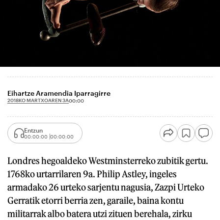
Eihartze Aramendia Iparragirre
2018KO MARTXOAREN 3A
00:00
Entzun
00:00:00
00:00:00
Londres hegoaldeko Westminsterreko zubitik gertu.
1768ko urtarrilaren 9a. Philip Astley, ingeles
armadako 26 urteko sarjentu nagusia, Zazpi Urteko
Gerratik etorri berria zen, garaile, baina kontu
militarrak albo batera utzi zituen berehala, zirku