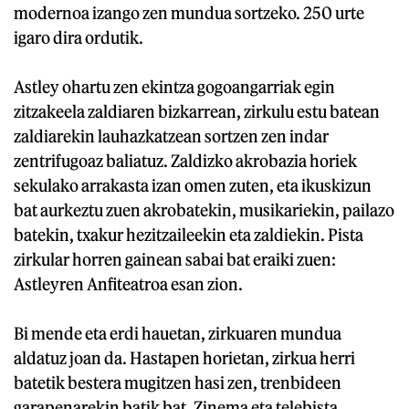
modernoa izango zen mundua sortzeko. 250 urte
igaro dira ordutik.
Astley ohartu zen ekintza gogoangarriak egin
zitzakeela zaldiaren bizkarrean, zirkulu estu batean
zaldiarekin lauhazkatzean sortzen zen indar
zentrifugoaz baliatuz. Zaldizko akrobazia horiek
sekulako arrakasta izan omen zuten, eta ikuskizun
bat aurkeztu zuen akrobatekin, musikariekin, pailazo
batekin, txakur hezitzaileekin eta zaldiekin. Pista
zirkular horren gainean sabai bat eraiki zuen:
Astleyren Anfiteatroa esan zion.
Bi mende eta erdi hauetan, zirkuaren mundua
aldatuz joan da. Hastapen horietan, zirkua herri
batetik bestera mugitzen hasi zen, trenbideen
garapenarekin batik bat. Zinema eta telebista