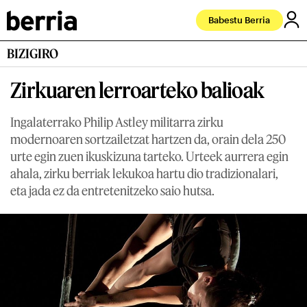
Babestu Berria
BIZIGIRO
Zirkuaren lerroarteko balioak
Ingalaterrako Philip Astley militarra zirku
modernoaren sortzailetzat hartzen da, orain dela 250
urte egin zuen ikuskizuna tarteko. Urteek aurrera egin
ahala, zirku berriak lekukoa hartu dio tradizionalari,
eta jada ez da entretenitzeko saio hutsa.