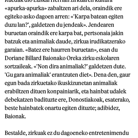
«apurka-apurka» zabaltzen ari dela, oraindik ere
egiteko asko dagoen arren: «'Karpa batean egiten
duzu lan?', galdetzen du jendeak». Jendearen
buruetan oraindik ere karpa bat, pertsonaia jakin
batzuk eta animaliak daude, zirkua irudikatzerako
garaian. «Batez ere haurren buruetan», esan du
Doriane Billard Baionako Oreka zirku eskolaren
sortzaileak. «'Non dira animaliak?' galdetzen dute.
'Gu gara animaliak' erantzuten diet». Dena den, gaur
egun bada zirkuetako ikuskizunetan animaliak
erabiltzen dituen konpainiarik, eta hainbat udalek
debekatzen badituzte ere, Donostiakoak, esaterako,
beste hainbatek onartu egiten dituzte; adibidez,
Baionak.
Bestalde, zirkuak ez du dagoeneko entretenimendu