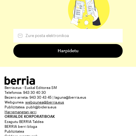
Berria.eus - Euskal Editorea SM
Telefonoa: 943 30 40 30
Bezero arreta: 943 30 43 45 | laguna@berria.eus
Webgunea:
webgunea@berria.eus
Publizitatea:
publi@bidera.eus
Harremanetan jarri
ORRIALDE KORPORATIBOAK
Ezagutu BERRIA Taldea
BERRIA berri bloga
Publizitatea
Galdera-erantzunak