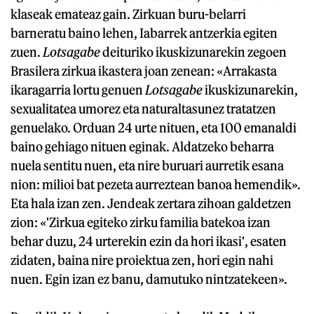
klaseak emateaz gain. Zirkuan buru-belarri
barneratu baino lehen, Iabarrek antzerkia egiten
zuen.
Lotsagabe
deituriko ikuskizunarekin zegoen
Brasilera zirkua ikastera joan zenean: «Arrakasta
ikaragarria lortu genuen
Lotsagabe
ikuskizunarekin,
sexualitatea umorez eta naturaltasunez tratatzen
genuelako. Orduan 24 urte nituen, eta 100 emanaldi
baino gehiago nituen eginak. Aldatzeko beharra
nuela sentitu nuen, eta nire buruari aurretik esana
nion: milioi bat pezeta aurreztean banoa hemendik».
Eta hala izan zen. Jendeak zertara zihoan galdetzen
zion: «'Zirkua egiteko zirku familia batekoa izan
behar duzu, 24 urterekin ezin da hori ikasi', esaten
zidaten, baina nire proiektua zen, hori egin nahi
nuen. Egin izan ez banu, damutuko nintzatekeen».