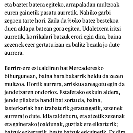
eta bazter batera egiteko, arrapaladan multzoak
euren gainetik pasatu aurretik. Nahiko garbi
zegoen tarte hori. Zaila da %6ko batez bestekoa
duen aldapa batean gora egitea. Udaletxera iritsi
aurretik, korrikalari batzuk erori egin dira, baina
zezenek ezer gertatu izan ez balitz bezala jo dute
aurrera.
Berriro ere estualdiren bat Mercaderesko
bihurgunean, baina hara bakarrik heldu da zezen
multzoa. Hortik aurrera, arriskua areagotu egin da
jendetzaren ondorioz. Estafetako eskuin aldera,
jende pilaketa handi bat sortu da, baina,
lasterkariak han trabaturik geratuagatik, zezenek
aurrera jo dute. Idia taldeburu, eta atzetik zezenak
eta gainerako joaldunak, guztiak ere elkarturik;
batzuk ezkerretik, beste batzuk eskuinetik. Ez dira