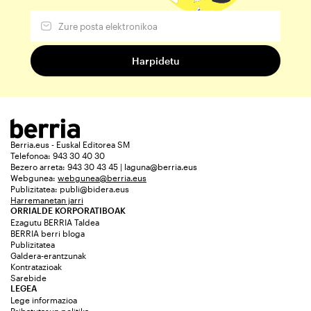
Berria.eus - Euskal Editorea SM
Telefonoa: 943 30 40 30
Bezero arreta: 943 30 43 45 | laguna@berria.eus
Webgunea:
webgunea@berria.eus
Publizitatea:
publi@bidera.eus
Harremanetan jarri
ORRIALDE KORPORATIBOAK
Ezagutu BERRIA Taldea
BERRIA berri bloga
Publizitatea
Galdera-erantzunak
Kontratazioak
Sarebide
LEGEA
Lege informazioa