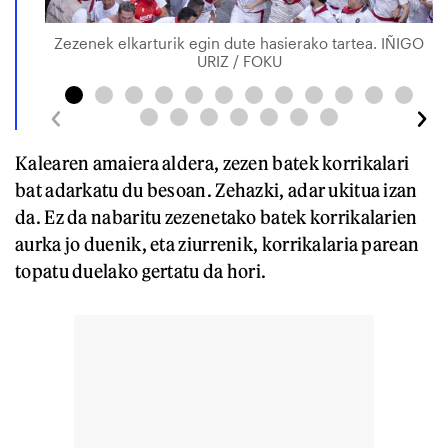
Zezenek elkarturik egin dute hasierako tartea. IÑIGO
URIZ / FOKU
Kalearen amaiera aldera, zezen batek korrikalari
bat adarkatu du besoan. Zehazki, adar ukitua izan
da. Ez da nabaritu zezenetako batek korrikalarien
aurka jo duenik, eta ziurrenik, korrikalaria parean
topatu duelako gertatu da hori.