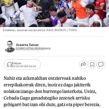
Estafetan, zezenak eta jendetza. RAUL BOGAJO / FOKU
Joxerra Senar
2026KO UZTAILAREN 8A
08:15
Entzun
00:00:00
00:04:04
Nahiz eta azkenaldian entzierroak nahiko
errepikakorrak diren, inoiz ez dago jakiterik
nolakoa izango den hurrengo lasterketa. Ustez,
Cebada Gago ganadutegiko zezenek arrisku
gehigarri bat izan ohi dute, gatz eta piper berezia.