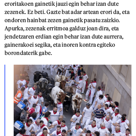
eroritakoen gainetik jauzi egin behar izan dute
zezenek. Ez beti. Gazte bat adar artean erori da, eta
ondoren hainbat zezen gainetik pasatu zaizkio.
Apurka, zezenak erritmoa galduz joan dira, eta
jendetzaren erdian egin behar izan dute aurrera,
gainerakoei segika, eta inoren kontra egiteko
borondaterik gabe.