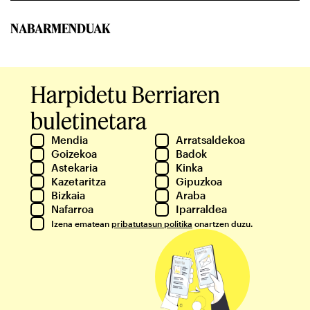
NABARMENDUAK
Harpidetu Berriaren
buletinetara
Mendia
Arratsaldekoa
Goizekoa
Badok
Astekaria
Kinka
Kazetaritza
Gipuzkoa
Bizkaia
Araba
Nafarroa
Iparraldea
Izena ematean
pribatutasun politika
onartzen duzu.