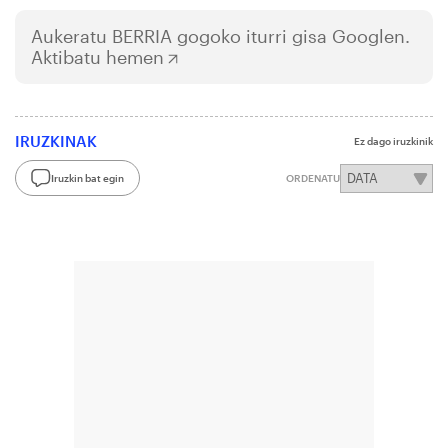
Aukeratu
BERRIA
gogoko iturri gisa Googlen.
Aktibatu hemen
IRUZKINAK
Ez dago iruzkinik
Iruzkin bat egin
ORDENATU