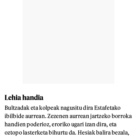
Lehia handia
Bultzadak eta kolpeak nagusitu dira Estafetako
ibilbide aurrean. Zezenen aurrean jartzeko borroka
handien poderioz, eroriko ugari izan dira, eta
oztopo lasterketa bihurtu da. Hesiak balira bezala,