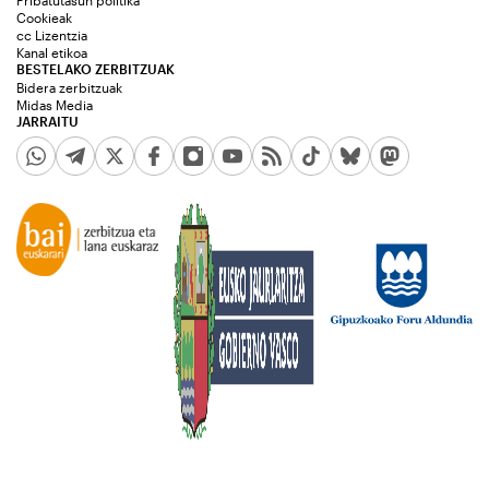
Pribatutasun politika
Cookieak
cc Lizentzia
Kanal etikoa
BESTELAKO ZERBITZUAK
Bidera zerbitzuak
Midas Media
JARRAITU