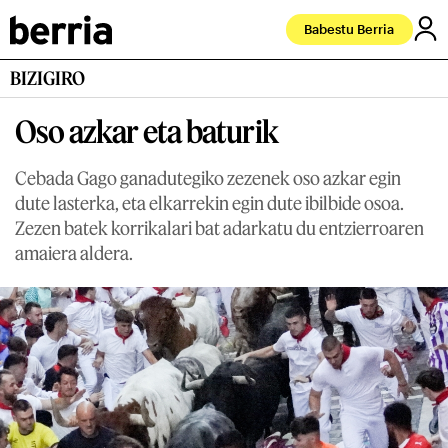
Babestu Berria
BIZIGIRO
Oso azkar eta baturik
Cebada Gago ganadutegiko zezenek oso azkar egin
dute lasterka, eta elkarrekin egin dute ibilbide osoa.
Zezen batek korrikalari bat adarkatu du entzierroaren
amaiera aldera.