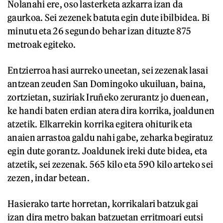
Nolanahi ere, oso lasterketa azkarra izan da
gaurkoa. Sei zezenek batuta egin dute ibilbidea. Bi
minutu eta 26 segundo behar izan dituzte 875
metroak egiteko.
Entzierroa hasi aurreko uneetan, sei zezenak lasai
antzean zeuden San Domingoko ukuiluan, baina,
zortzietan, suziriak Iruñeko zerurantz jo duenean,
ke handi baten erdian atera dira korrika, joaldunen
atzetik. Elkarrekin korrika egitera ohiturik eta
anaien arrastoa galdu nahi gabe, zeharka begiratuz
egin dute gorantz. Joaldunek ireki dute bidea, eta
atzetik, sei zezenak. 565 kilo eta 590 kilo arteko sei
zezen, indar betean.
Hasierako tarte horretan, korrikalari batzuk gai
izan dira metro bakan batzuetan erritmoari eutsi