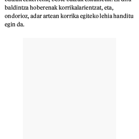
baldintza hoberenak korrikalarientzat, eta,
ondorioz, adar artean korrika egiteko lehia handitu
egin da.