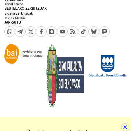
Kanal etikoa
BESTELAKO ZERBITZUAK
Bidera zerbitzuak
Midas Media
JARRAITU