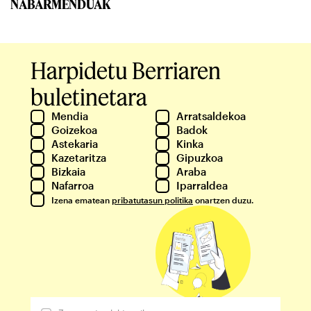
NABARMENDUAK
Harpidetu Berriaren
buletinetara
Mendia
Arratsaldekoa
Goizekoa
Badok
Astekaria
Kinka
Kazetaritza
Gipuzkoa
Bizkaia
Araba
Nafarroa
Iparraldea
Izena ematean
pribatutasun politika
onartzen duzu.