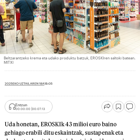
Beltzarantzeko krema eta udako produktu batzuk, EROSKIren saltoki batean.
MITXI
2025EKO UZTAILAREN 18A
15:05
Entzun
00:00:00
00:07:13
Uda honetan, EROSKIk 43 milioi euro baino
gehiago erabili ditu eskaintzak, sustapenak eta