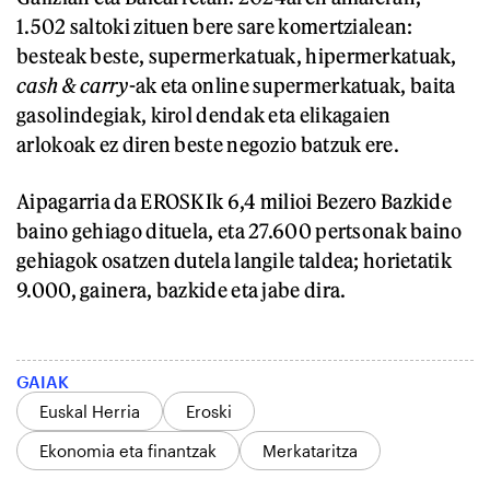
1.502 saltoki zituen bere sare komertzialean:
besteak beste, supermerkatuak, hipermerkatuak,
cash & carry
-ak eta online supermerkatuak, baita
gasolindegiak, kirol dendak eta elikagaien
arlokoak ez diren beste negozio batzuk ere.
Aipagarria da EROSKIk 6,4 milioi Bezero Bazkide
baino gehiago dituela, eta 27.600 pertsonak baino
gehiagok osatzen dutela langile taldea; horietatik
9.000, gainera, bazkide eta jabe dira.
GAIAK
Euskal Herria
Eroski
Ekonomia eta finantzak
Merkataritza