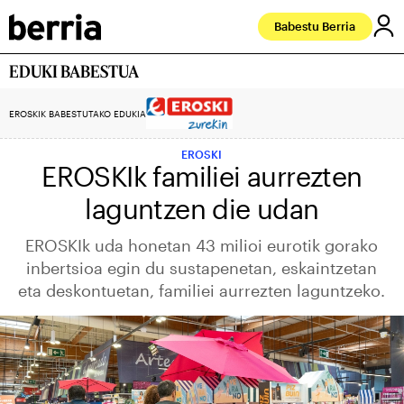
Babestu Berria
EDUKI BABESTUA
EROSKIK BABESTUTAKO EDUKIA
EROSKI
EROSKIk familiei aurrezten
laguntzen die udan
EROSKIk uda honetan 43 milioi eurotik gorako
inbertsioa egin du sustapenetan, eskaintzetan
eta deskontuetan, familiei aurrezten laguntzeko.