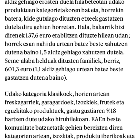
aldiz gehiago erosten duela hilabeteotan udako
produktuen kategorietakoren bat eta, horrekin
batera, kide gutxiago dituzten etxeek gastatzen
dutela diru gehien horretan. Hala, bakarrik bizi
direnek 137,6 euro erabiltzen dituzte hilean udan;
horrek esan nahi du urtean batez beste xahutzen
dutena baino 1,5 aldiz gehiago xahutzen dutela.
Seme-alaba helduak dituzten familiek, berriz,
601,3 euro (1,1 aldiz gehiago urtean batez beste
gastatzen dutena baino).
Udako kategoria klasikoek, horien artean
freskagarriek, garagardoek, izozkiek, frutek eta
eguzkitako produktuek, gastu guztiaren %18
hartzen dute udako hiruhilekoan. EAEn beste
komunitate batzuetatik gehien bereizten diren
kategorien artean, izozkiak, produktu iberikoak eta