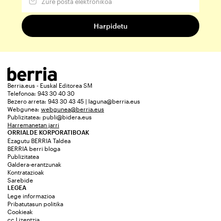
Berria.eus - Euskal Editorea SM
Telefonoa: 943 30 40 30
Bezero arreta: 943 30 43 45 | laguna@berria.eus
Webgunea:
webgunea@berria.eus
Publizitatea:
publi@bidera.eus
Harremanetan jarri
ORRIALDE KORPORATIBOAK
Ezagutu BERRIA Taldea
BERRIA berri bloga
Publizitatea
Galdera-erantzunak
Kontratazioak
Sarebide
LEGEA
Lege informazioa
Pribatutasun politika
Cookieak
cc Lizentzia