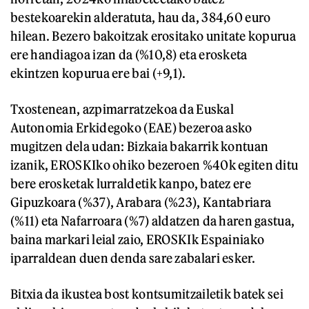
bestekoarekin alderatuta, hau da, 384,60 euro
hilean. Bezero bakoitzak erositako unitate kopurua
ere handiagoa izan da (%10,8) eta erosketa
ekintzen kopurua ere bai (+9,1).
Txostenean, azpimarratzekoa da Euskal
Autonomia Erkidegoko (EAE) bezeroa asko
mugitzen dela udan: Bizkaia bakarrik kontuan
izanik, EROSKIko ohiko bezeroen %40k egiten ditu
bere erosketak lurraldetik kanpo, batez ere
Gipuzkoara (%37), Arabara (%23), Kantabriara
(%11) eta Nafarroara (%7) aldatzen da haren gastua,
baina markari leial zaio, EROSKIk Espainiako
iparraldean duen denda sare zabalari esker.
Bitxia da ikustea bost kontsumitzailetik batek sei