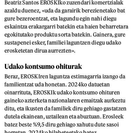
Beatriz Santos EROSKIko zuzendari komertzialak
azaldu duenez, «uda da garairik berezienetako bat
gure bezeroentzat, eta lagundu egin nahi diegu
eskaintza erakargarri batekin eta haien beharretara
egokitutako produktu sorta batekin. Gainera, gure
sustapenei esker, familiei laguntzen diegu udako
erosketetan dirua aurrezten».
Udako kontsumo ohiturak
Beraz, EROSKIren laguntza estimagarria izango da
familientzat uda honetan. 2024ko datuetan
oinarrituta, EROSKIk udako kontsumo ohituren
gaineko azterketa nazionalaren emaitzak aurkeztu
ditu, eta ikusten da familiek diru gehiago gastatzen
dutela ekainean, uztailean eta abuztuan. Erosleek
batez beste %9,5 diru gehiago xahutu dute sasoi
horretan, 2024ko hilabeteetako batez