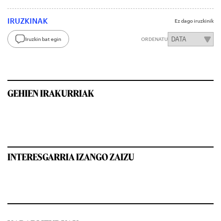
IRUZKINAK
Ez dago iruzkinik
Iruzkin bat egin
ORDENATU
GEHIEN IRAKURRIAK
INTERESGARRIA IZANGO ZAIZU