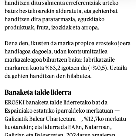
handitzen ditu salmenta erreferentziak urteko
batez bestekoarekin alderatuta, eta gehienbat
handitzen dira parafarmazia, eguzkitako
produktuak, fruta, izozkiak eta arropa.
Dena den, ikusten da marka propioa erosteko joera
handiagoa dagoela, udan kontsumitzailea
markazaleagoa bihurtzen baita: fabrikatzaile
markaren kuota %63,2 igotzen da (+%0,5). Uztaila
da gehien handitzen den hilabetea.
Banaketa talde liderra
EROSKI banaketa talde liderretako bat da
Espainiako estatuko iparraldeko merkatuan —
Galiziatik Balear Uharteetara—, %12,7ko merkatu
kuotarekin; eta liderra da EAEn, Nafarroan,
Galizian eta Balearretan. 2024aren amaieran,