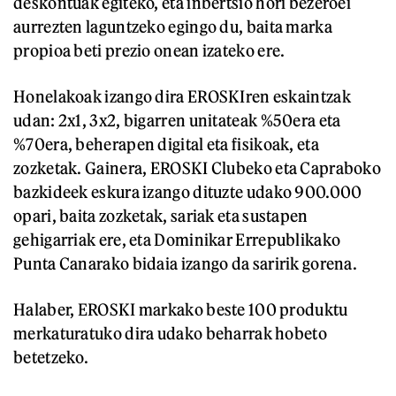
deskontuak egiteko, eta inbertsio hori bezeroei
aurrezten laguntzeko egingo du, baita marka
propioa beti prezio onean izateko ere.
Honelakoak izango dira EROSKIren eskaintzak
udan: 2x1, 3x2, bigarren unitateak %50era eta
%70era, beherapen digital eta fisikoak, eta
zozketak. Gainera, EROSKI Clubeko eta Capraboko
bazkideek eskura izango dituzte udako 900.000
opari, baita zozketak, sariak eta sustapen
gehigarriak ere, eta Dominikar Errepublikako
Punta Canarako bidaia izango da saririk gorena.
Halaber, EROSKI markako beste 100 produktu
merkaturatuko dira udako beharrak hobeto
betetzeko.