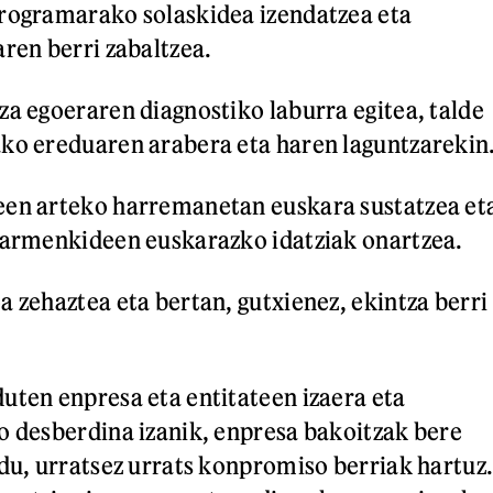
programarako solaskidea izendatzea eta
aren berri zabaltzea.
za egoeraren diagnostiko laburra egitea, talde
ko ereduaren arabera eta haren laguntzarekin
een arteko harremanetan euskara sustatzea et
zarmenkideen euskarazko idatziak onartzea.
a zehaztea eta bertan, gutxienez, ekintza berri
uten enpresa eta entitateen izaera eta
o desberdina izanik, enpresa bakoitzak bere
 du, urratsez urrats konpromiso berriak hartuz