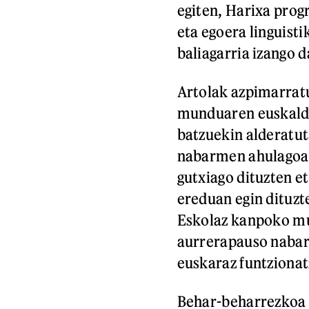
egiten, Harixa prog
eta egoera linguist
baliagarria izango 
Artolak azpimarratu
munduaren euskaldu
batzuekin alderatu
nabarmen ahulagoa d
gutxiago dituzten e
ereduan egin dituzt
Eskolaz kanpoko mun
aurrerapauso nabarm
euskaraz funtzionat
Behar-beharrezkoa d