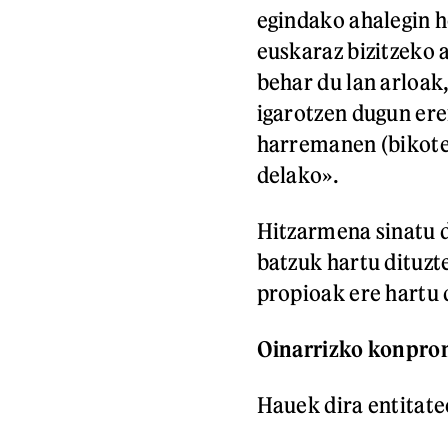
egindako ahalegin h
euskaraz bizitzeko 
behar du lan arloak
igarotzen dugun er
harremanen (bikotee
delako».
Hitzarmena sinatu 
batzuk hartu dituzt
propioak ere hartu 
Oinarrizko konpro
Hauek dira entitate