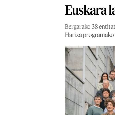
Euskara 
Bergarako 38 entita
Harixa programako 