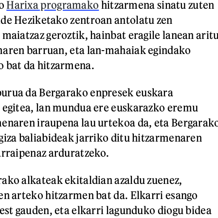
ko
Harixa programako
hitzarmena sinatu zuten
ide Heziketako zentroan antolatu zen
 maiatzaz geroztik, hainbat eragile lanean arit
maren barruan, eta lan-mahaiak egindako
o bat da hitzarmena.
urua da Bergarako enpresek euskara
k egitea, lan mundua ere euskarazko eremu
enaren iraupena lau urtekoa da, eta Bergarak
giza baliabideak jarriko ditu hitzarmenaren
arraipenaz arduratzeko.
ako alkateak ekitaldian azaldu zuenez,
en arteko hitzarmen bat da. Elkarri esango
rest gauden, eta elkarri lagunduko diogu bidea