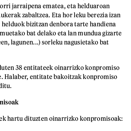
orri jarraipena ematea, eta helduaroan
aukerak zabaltzea. Eta hor leku berezia izan
, helduok bizitzan denbora tarte handiena
emuetako bat delako eta lan mundua gizarte
n, lagunen...) sorleku nagusietako bat
duten 38 entitateek oinarrizko konpromiso
e. Halaber, entitate bakoitzak konpromiso
ditu.
misoak
ek hartu dituzten oinarrizko konpromisoak: