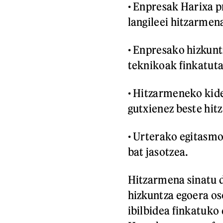
• Enpresak Harixa 
langileei hitzarmen
• Enpresako hizkunt
teknikoak finkatuta
• Hitzarmeneko kid
gutxienez beste hit
• Urterako egitasmo
bat jasotzea.
Hitzarmena sinatu d
hizkuntza egoera os
ibilbidea finkatuko