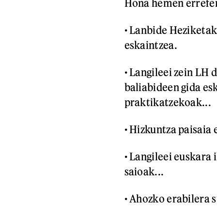
Hona hemen errefer
• Lanbide Heziketak
eskaintzea.
• Langileei zein LH
baliabideen gida es
praktikatzekoak...
• Hizkuntza paisaia
• Langileei euskara 
saioak...
• Ahozko erabilera 