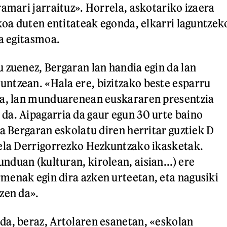
ramari jarraituz». Horrela, askotariko izaera
ikoa duten entitateak egonda, elkarri laguntzek
da egitasmoa.
 zuenez, Bergaran lan handia egin da lan
ntzean. «Hala ere, bizitzako beste esparru
ta, lan munduarenean euskararen presentzia
a. Aipagarria da gaur egun 30 urte baino
ta Bergaran eskolatu diren herritar guztiek D
ela Derrigorrezko Hezkuntzako ikasketak.
duan (kulturan, kirolean, aisian...) ere
enak egin dira azken urteetan, eta nagusiki
zen da».
a, beraz, Artolaren esanetan, «eskolan