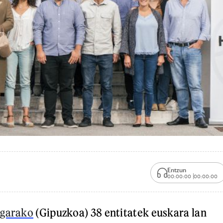
Entzun
00:00:00
00:00:00
garako
(Gipuzkoa) 38 entitatek euskara lan