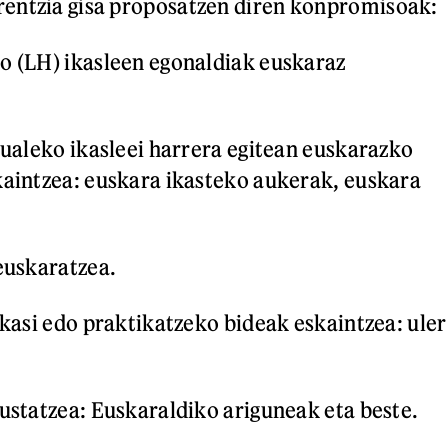
entzia gisa proposatzen diren konpromisoak:
o (LH) ikasleen egonaldiak euskaraz
 dualeko ikasleei harrera egitean euskarazko
kaintzea: euskara ikasteko aukerak, euskara
 euskaratzea.
ikasi edo praktikatzeko bideak eskaintzea: uler
sustatzea: Euskaraldiko ariguneak eta beste.