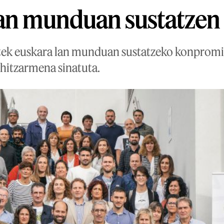
lan munduan sustatzen
tek euskara lan munduan sustatzeko konpromi
hitzarmena sinatuta.