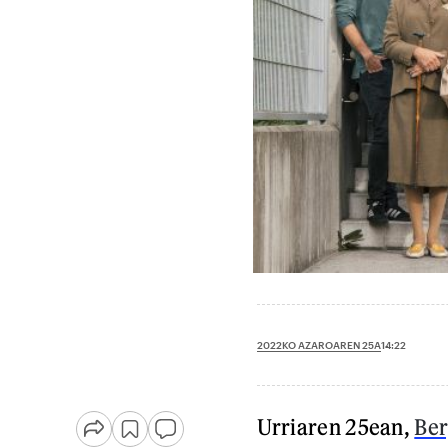
2022KO AZAROAREN 25A
14:22
Urriaren 25ean,
Ber