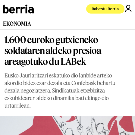
Babestu Berria
EKONOMIA
1.600 euroko gutxieneko
soldataren aldeko presioa
areagotuko du LABek
Eusko Jaurlaritzari eskatuko dio lanbide arteko
akordio bidez ezar dezala eta Confebask behartu
dezala negoziatzera. Sindikatuak etxebizitza
eskubidearen aldeko dinamika bati ekingo dio
urtarrilean.