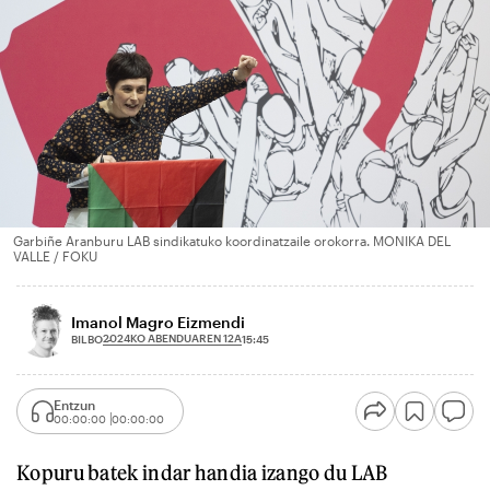
Garbiñe Aranburu LAB sindikatuko koordinatzaile orokorra. MONIKA DEL
VALLE / FOKU
Imanol Magro Eizmendi
2024KO ABENDUAREN 12A
BILBO
15:45
Entzun
00:00:00
00:00:00
Kopuru batek indar handia izango du LAB