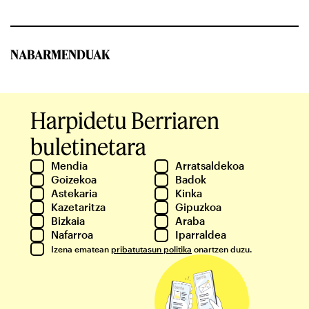
NABARMENDUAK
Harpidetu Berriaren
buletinetara
Mendia
Arratsaldekoa
Goizekoa
Badok
Astekaria
Kinka
Kazetaritza
Gipuzkoa
Bizkaia
Araba
Nafarroa
Iparraldea
Izena ematean
pribatutasun politika
onartzen duzu.