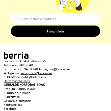
Berria.eus - Euskal Editorea SM
Telefonoa: 943 30 40 30
Bezero arreta: 943 30 43 45 | laguna@berria.eus
Webgunea:
webgunea@berria.eus
Publizitatea:
publi@bidera.eus
Harremanetan jarri
ORRIALDE KORPORATIBOAK
Ezagutu BERRIA Taldea
BERRIA berri bloga
Publizitatea
Galdera-erantzunak
Kontratazioak
Sarebide