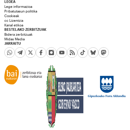
LEGEA
Lege informazioa
Pribatutasun politika
Cookieak
cc Lizentzia
Kanal etikoa
BESTELAKO ZERBITZUAK
Bidera zerbitzuak
Midas Media
JARRAITU