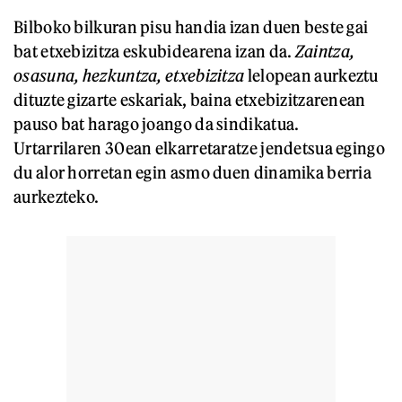
Bilboko bilkuran pisu handia izan duen beste gai
bat etxebizitza eskubidearena izan da.
Zaintza,
osasuna, hezkuntza, etxebizitza
lelopean aurkeztu
dituzte gizarte eskariak, baina etxebizitzarenean
pauso bat harago joango da sindikatua.
Urtarrilaren 30ean elkarretaratze jendetsua egingo
du alor horretan egin asmo duen dinamika berria
aurkezteko.