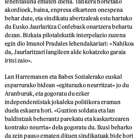
lehentasuna ematen diena. Tankera horietako
akordioek, baina, enpresa elkarteen onespena
behar dute, eta sindikatu abertzaleak estu hartuko
du Eusko Jaurlaritza Confebask onartzera behartu
dezan. Bizkaia pilotalekutik interpelazio zuzena
egin dio Imanol Pradales lehendakariari: «Nahikoa
da, Jaurlaritzari langileen alde kokatzeko garaia
iritsi zaio».
Lan Harremanen eta Babes Sozialerako euskal
esparrurako bidean «egiturazko neurritzat» jo du
Aranburuk, eta gogoratu du ezker
independentistak jokaleku politikora eraman
duela eskaera hori. «Guztion soldata eta lan
baldintzak beherantz parekatu eta kaskartzearen
kontrako neurria» dela gogoratu du. Ikusi beharko
da zein pauso ematen dituen sindikatuak bide hori