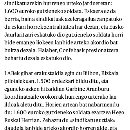
sindikatuarekin hurrengo urteko jardueretan:
1.600 euroko gutxieneko soldata. Eskaera ez da
berria, baina sindikatuak azeleragailua zanpatuko
du eskari horrek zentralitatea har dezan, eta Eusko
Jaurlaritzari eskatuko dio gutxieneko soldata horri
bide emango liokeen lanbide arteko akordio bat
bultza dezala. Halaber, Confebask presionatzera
behartu dezala eskatuko dio.
LABek gihar erakustaldia egin du Bilbon, Bizkaia
pilotalekuan. 1.500 ordezkari bildu ditu, eta
eguneko azken hitzaldian Garbiñe Aranburu
koordinatzaile orokorrak hurrengo urterako lan
ildoak aletu ditu. Horien artean bat nabarmendu
du: 1.600 euroko gutxieneko soldata ezartzea Hego
Euskal Herrian. Zehaztu du «sindikatu guztiak»
daudela lanbide arteko akordio horren alde, eta