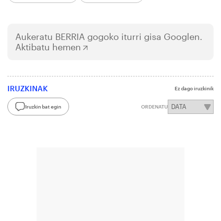
Aukeratu
BERRIA
gogoko iturri gisa Googlen.
Aktibatu hemen
IRUZKINAK
Ez dago iruzkinik
Iruzkin bat egin
ORDENATU