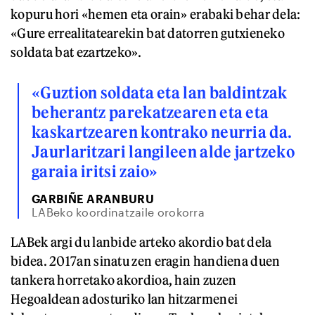
kopuru hori «hemen eta orain» erabaki behar dela:
«Gure errealitatearekin bat datorren gutxieneko
soldata bat ezartzeko».
«Guztion soldata eta lan baldintzak
beherantz parekatzearen eta eta
kaskartzearen kontrako neurria da.
Jaurlaritzari langileen alde jartzeko
garaia iritsi zaio»
GARBIÑE ARANBURU
LABeko koordinatzaile orokorra
LABek argi du lanbide arteko akordio bat dela
bidea. 2017an sinatu zen eragin handiena duen
tankera horretako akordioa, hain zuzen
Hegoaldean adosturiko lan hitzarmenei