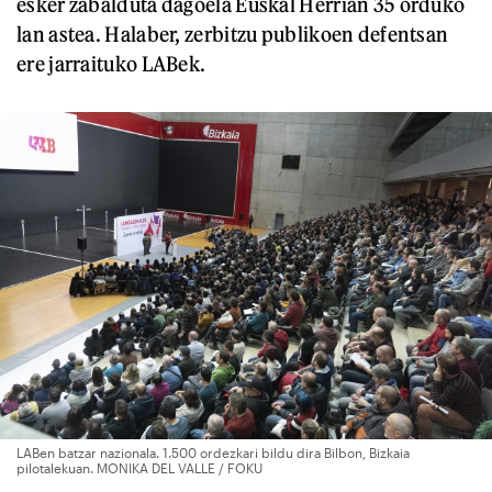
esker zabalduta dagoela Euskal Herrian 35 orduko
lan astea. Halaber, zerbitzu publikoen defentsan
ere jarraituko LABek.
LABen batzar nazionala. 1.500 ordezkari bildu dira Bilbon, Bizkaia
pilotalekuan. MONIKA DEL VALLE / FOKU