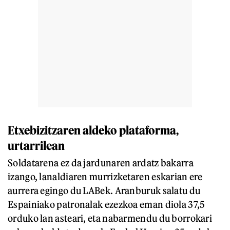
Etxebizitzaren aldeko plataforma,
urtarrilean
Soldatarena ez da jardunaren ardatz bakarra
izango, lanaldiaren murrizketaren eskarian ere
aurrera egingo du LABek. Aranburuk salatu du
Espainiako patronalak ezezkoa eman diola 37,5
orduko lan asteari, eta nabarmendu du borrokari