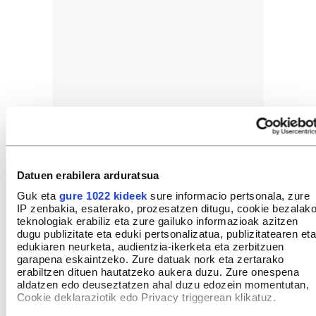
Datuen erabilera arduratsua
Guk eta
gure 1022 kideek
sure informacio pertsonala, zure
IP zenbakia, esaterako, prozesatzen ditugu, cookie bezalak
teknologiak erabiliz eta zure gailuko informazioak azitzen
dugu publizitate eta eduki pertsonalizatua, publizitatearen eta
edukiaren neurketa, audientzia-ikerketa eta zerbitzuen
garapena eskaintzeko. Zure datuak nork eta zertarako
erabiltzen dituen hautatzeko aukera duzu. Zure onespena
aldatzen edo deuseztatzen ahal duzu edozein momentutan,
Cookie deklaraziotik edo Privacy triggerean klikatuz.