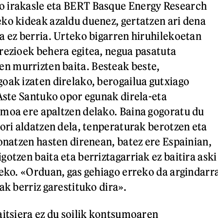
 irakasle eta BERT Basque Energy Research
ko kideak azaldu duenez, gertatzen ari dena
a ez berria. Urteko bigarren hiruhilekoetan
rezioek behera egitea, negua pasatuta
 murrizten baita. Besteak beste,
oak izaten direlako, berogailua gutxiago
 Aste Santuko opor egunak direla-eta
moa ere apaltzen delako. Baina gogoratu du
hori aldatzen dela, tenperaturak berotzen eta
ionatzen hasten direnean, batez ere Espainian,
otzen baita eta berriztagarriak ez baitira aski
zeko. «Orduan, gas gehiago erreko da argindarr
ak berriz garestituko dira».
aitsiera ez du soilik kontsumoaren