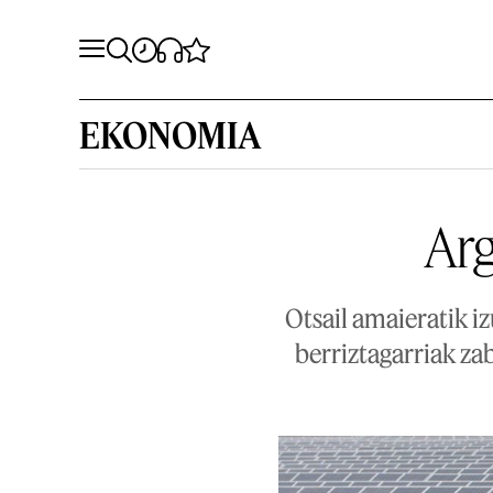
EKONOMIA
Arg
Otsail amaieratik i
berriztagarriak za