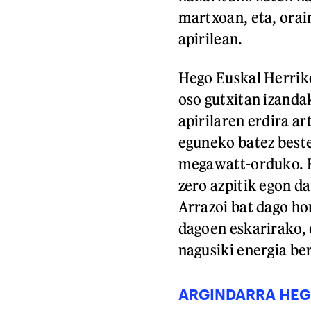
martxoan, eta, orain
apirilean.
Hego Euskal Herrik
oso gutxitan izanda
apirilaren erdira a
eguneko batez best
megawatt-orduko. E
zero azpitik egon d
Arrazoi bat dago ho
dagoen eskarirako, 
nagusiki energia ber