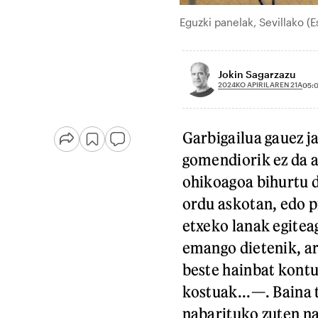
Eguzki panelak, Sevillako (
Jokin Sagarzazu
2024KO APIRILAREN 21A
05:
Garbigailua gauez j
gomendiorik ez da ad
ohikoagoa bihurtu d
ordu askotan, edo p
etxeko lanak egitea
emango dietenik, a
beste hainbat kontu
kostuak...—. Baina 
nabarituko zuten na