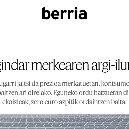
indar merkearen argi-il
zugarri jaitsi da prezioa merkatuetan, kontsum
baltzen ari direlako. Eguneko ordu batzuetan dir
ekoizleak, zero euro azpitik ordaintzen baita.