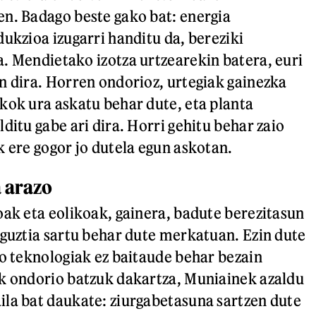
n. Badago beste gako bat: energia
dukzioa izugarri handitu da, bereziki
. Mendietako izotza urtzearekin batera, euri
n dira. Horren ondorioz, urtegiak gainezka
kok ura askatu behar dute, eta planta
ditu gabe ari dira. Horri gehitu behar zaio
k ere gogor jo dutela egun askotan.
 arazo
oak eta eolikoak, gainera, badute berezitasun
 guztia sartu behar dute merkatuan. Ezin dute
ko teknologiak ez baitaude behar bezain
k ondorio batzuk dakartza, Muniainek azaldu
la bat daukate: ziurgabetasuna sartzen dute