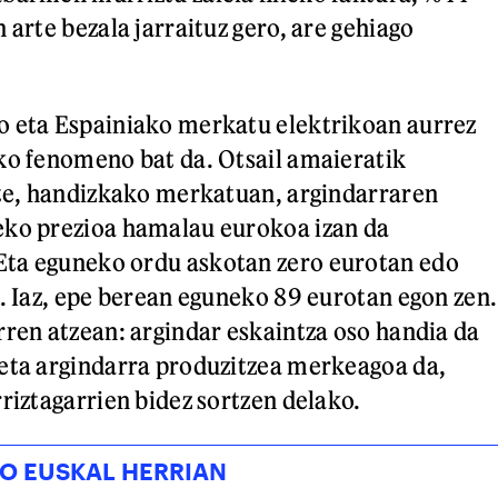
 arte bezala jarraituz gero, are gehiago
o eta Espainiako merkatu elektrikoan aurrez
ko fenomeno bat da. Otsail amaieratik
rte, handizkako merkatuan, argindarraren
eko prezioa hamalau eurokoa izan da
ta eguneko ordu askotan zero eurotan edo
a. Iaz, epe berean eguneko 89 eurotan egon zen.
rren atzean: argindar eskaintza oso handia da
eta argindarra produzitzea merkeagoa da,
riztagarrien bidez sortzen delako.