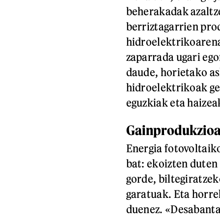
beherakadak azaltze
berriztagarrien pro
hidroelektrikoarena
zaparrada ugari ego
daude, horietako as
hidroelektrikoak gel
eguzkiak eta haizea
Gainprodukzioa
Energia fotovoltaik
bat: ekoizten duten
gorde, biltegiratze
garatuak. Eta horre
duenez. «Desabantai