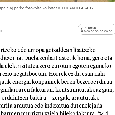
Espainia) parke fotovoltaiko batean. EDUARDO ABAD / EFE
Entzun
00
00:00:00
00:00:00
artzeko edo arropa goizaldean lisatzeko
itzen ia. Duela zenbait astetik hona, gero eta
a elektrizitatea zero eurotan egotea eguneko
rezio negatiboetan. Horrek ez du esan nahi
gatik energia konpainiek beren bezeroei dirua
rgindarraren fakturan, kontsumitutakoaz gain,
 ordaintzen baitira —zergak, araututako
tarifa arautua edo indexatua dutenek jada
barmen murriztu zaiela hileko faktura, %44