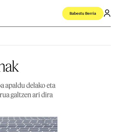
Babestu Berria
unak
oa apaldu delako eta
ua galtzen ari dira