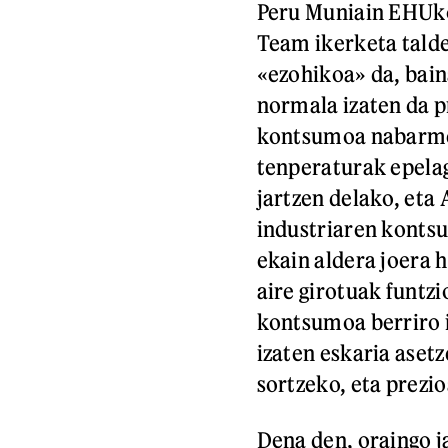
Peru Muniain EHUko
Team ikerketa talde
«ezohikoa» da, bain
normala izaten da p
kontsumoa nabarmen
tenperaturak epelag
jartzen delako, eta
industriaren kontsu
ekain aldera joera 
aire girotuak funtz
kontsumoa berriro ig
izaten eskaria aset
sortzeko, eta prezio
Dena den, oraingo j