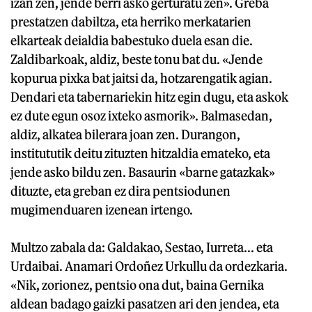
izan zen, jende berri asko gerturatu zen». Greba
prestatzen dabiltza, eta herriko merkatarien
elkarteak deialdia babestuko duela esan die.
Zaldibarkoak, aldiz, beste tonu bat du. «Jende
kopurua pixka bat jaitsi da, hotzarengatik agian.
Dendari eta tabernariekin hitz egin dugu, eta askok
ez dute egun osoz ixteko asmorik». Balmasedan,
aldiz, alkatea bilerara joan zen. Durangon,
institututik deitu zituzten hitzaldia emateko, eta
jende asko bildu zen. Basaurin «barne gatazkak»
dituzte, eta greban ez dira pentsiodunen
mugimenduaren izenean irtengo.
Multzo zabala da: Galdakao, Sestao, Iurreta... eta
Urdaibai. Anamari Ordoñez Urkullu da ordezkaria.
«Nik, zorionez, pentsio ona dut, baina Gernika
aldean badago gaizki pasatzen ari den jendea, eta