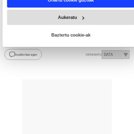
and set your preferences in the
details section
.
Aukeratu
BERRIA
gogoko iturri gisa Googlen.
Webgune honek cookie propioak eta hirugarrenen cookie-
Aukeratu
Aktibatu hemen
fitxategiak erabiltzen ditu. Zure esperientzia eta zerbitzuak
hobetzeko asmoz, cookie teknologiaz baliatzen gara. Ohar
hau onartuz gero, teknologia hori erabiltzeko baimen
esplizitua ematen diguzu.
Gehiago irakurri
Baztertu cookie-ak
IRUZKINAK
Ez dago iruzkinik
Iruzkin bat egin
ORDENATU