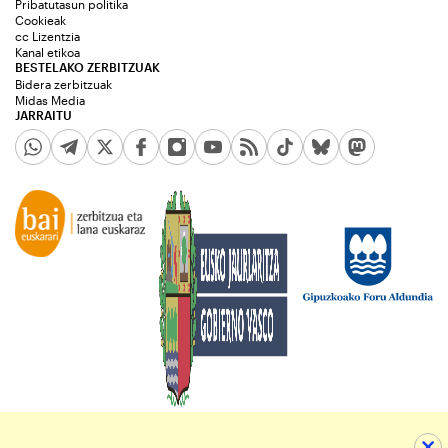
Pribatutasun politika
Cookieak
cc Lizentzia
Kanal etikoa
BESTELAKO ZERBITZUAK
Bidera zerbitzuak
Midas Media
JARRAITU