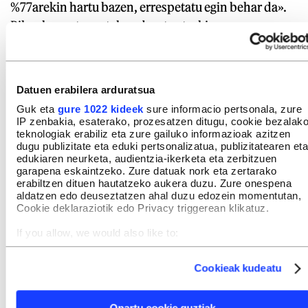
%77arekin hartu bazen, errespetatu egin behar da».
Bilerako gazteenetakoa da, eta etorkizunera
begiratzen du. «Pentsiodunen mugimenduak
luzaroan iraungo du. Agian gorabeherak izango ditu
jende aldetik, baina biltzeko arrazoirik ez zaio
Datuen erabilera arduratsua
faltako. Arazo hauek konpontzen badira, berriak
Guk eta
gure 1022 kideek
sure informacio pertsonala, zure
iritsiko dira».
IP zenbakia, esaterako, prozesatzen ditugu, cookie bezalak
teknologiak erabiliz eta zure gailuko informazioak azitzen
dugu publizitate eta eduki pertsonalizatua, publizitatearen eta
GAIAK
edukiaren neurketa, audientzia-ikerketa eta zerbitzuen
garapena eskaintzeko. Zure datuak nork eta zertarako
Eskubide Sozialen Gutuna
erabiltzen dituen hautatzeko aukera duzu. Zure onespena
aldatzen edo deuseztatzen ahal duzu edozein momentutan,
Bizkaiko Pentsiodunen Mugimendua
Bizkaia
Cookie deklaraziotik edo Privacy triggerean klikatuz.
Euskal Herria
Hego Euskal Herria
Lana
If you allow, we would also like to:
Collect information about your geographical location
Greba orokorrak
Pentsioak
which can be accurate to within several meters
Cookieak kudeatu
Identify your device by actively scanning it for specific
Gizarte segurantza
characteristics (fingerprinting)
Find out more about how your personal data is processed
Onartu cookie guztiak