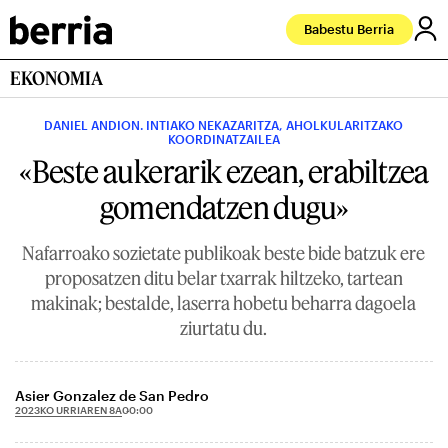
Babestu Berria
EKONOMIA
DANIEL ANDION. INTIAKO NEKAZARITZA, AHOLKULARITZAKO
KOORDINATZAILEA
«Beste aukerarik ezean, erabiltzea
gomendatzen dugu»
Nafarroako sozietate publikoak beste bide batzuk ere
proposatzen ditu belar txarrak hiltzeko, tartean
makinak; bestalde, laserra hobetu beharra dagoela
ziurtatu du.
Asier Gonzalez de San Pedro
2023KO URRIAREN 8A
00:00