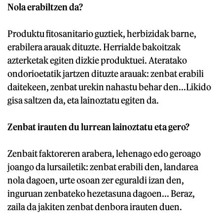
Nola erabiltzen da?
Produktu fitosanitario guztiek, herbizidak barne,
erabilera arauak dituzte. Herrialde bakoitzak
azterketak egiten dizkie produktuei. Ateratako
ondorioetatik jartzen dituzte arauak: zenbat erabili
daitekeen, zenbat urekin nahastu behar den...Likido
gisa saltzen da, eta lainoztatu egiten da.
Zenbat irauten du lurrean lainoztatu eta gero?
Zenbait faktoreren arabera, lehenago edo geroago
joango da lursailetik: zenbat erabili den, landarea
nola dagoen, urte osoan zer eguraldi izan den,
inguruan zenbateko hezetasuna dagoen... Beraz,
zaila da jakiten zenbat denbora irauten duen.