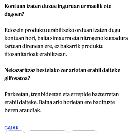
Kontuan izaten duzue inguruan urmaelik ote
dagoen?
Edozein produktu erabiltzeko orduan izaten dugu
kontuan hori, baita simaurra eta nitrogeno kutsadura
tartean direnean ere, ez bakarrik produktu
fitosanitarioak erabiltzean.
Nekazaritzaz bestelako zer arlotan erabil daiteke
glifosatoa?
Parkeetan, trenbideetan eta errepide bazterretan
erabil daiteke. Baina arlo horietan ere badituzte
beren araudiak.
GAIAK