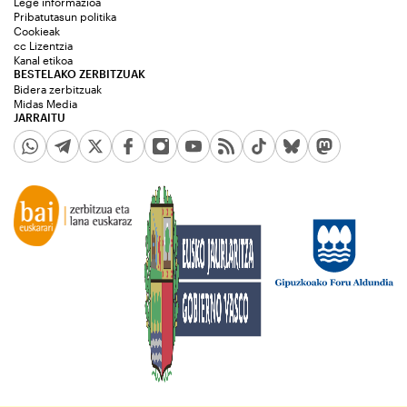
Lege informazioa
Pribatutasun politika
Cookieak
cc Lizentzia
Kanal etikoa
BESTELAKO ZERBITZUAK
Bidera zerbitzuak
Midas Media
JARRAITU