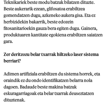
Teknikariek beste modu batzuk bilatzen dituzte.
Beste aukerarik ezean, glifosatoa erabiltzea
gomendatzen dugu, azkeneko aukera gisa. Eta ez
herbizidekin bakarrik, beste edozein
fitosanitarioekin gauza bera egiten dugu. Gainera,
produktuaren kantitate egokiena erabiltzen saiatzen
gara.
Zer deritzozu belar txarrak hiltzeko laser sistema
berriari?
Adimen artifiziala erabiltzen du sistema horrek, eta
oraindik ez du ondo identifikatzen belarra nola
dagoen. Badaude beste makina batzuk
eskuragarriagoak eta belar txarrak deuseztatzen
dituztenak.