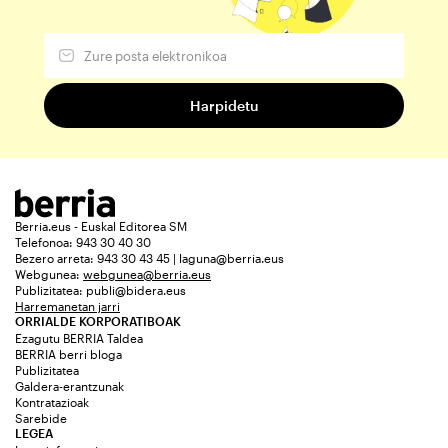
Berria.eus - Euskal Editorea SM
Telefonoa: 943 30 40 30
Bezero arreta: 943 30 43 45 | laguna@berria.eus
Webgunea:
webgunea@berria.eus
Publizitatea:
publi@bidera.eus
Harremanetan jarri
ORRIALDE KORPORATIBOAK
Ezagutu BERRIA Taldea
BERRIA berri bloga
Publizitatea
Galdera-erantzunak
Kontratazioak
Sarebide
LEGEA