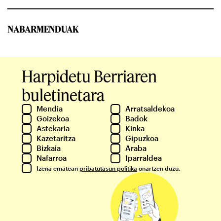
NABARMENDUAK
Harpidetu Berriaren
buletinetara
Mendia
Arratsaldekoa
Goizekoa
Badok
Astekaria
Kinka
Kazetaritza
Gipuzkoa
Bizkaia
Araba
Nafarroa
Iparraldea
Izena ematean
pribatutasun politika
onartzen duzu.