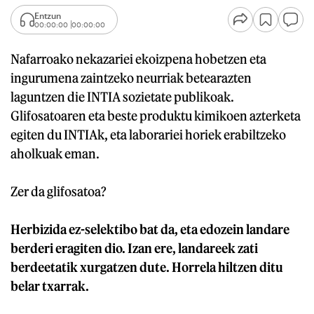
Entzun
00:00:00
00:00:00
Nafarroako nekazariei ekoizpena hobetzen eta
ingurumena zaintzeko neurriak betearazten
laguntzen die INTIA sozietate publikoak.
Glifosatoaren eta beste produktu kimikoen azterketa
egiten du INTIAk, eta laborariei horiek erabiltzeko
aholkuak eman.
Zer da glifosatoa?
Herbizida ez-selektibo bat da, eta edozein landare
berderi eragiten dio. Izan ere, landareek zati
berdeetatik xurgatzen dute. Horrela hiltzen ditu
belar txarrak.