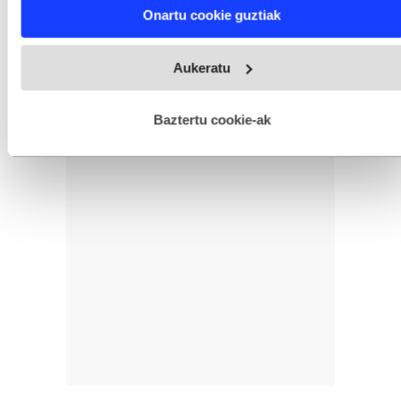
Find out more about how your personal data is processed
Onartu cookie guztiak
and set your preferences in the
details section
.
Webgune honek cookie propioak eta hirugarrenen cookie-
Aukeratu
fitxategiak erabiltzen ditu. Zure esperientzia eta zerbitzuak
hobetzeko asmoz, cookie teknologiaz baliatzen gara. Ohar
hau onartuz gero, teknologia hori erabiltzeko baimen
esplizitua ematen diguzu.
Gehiago irakurri
Baztertu cookie-ak