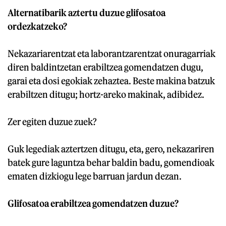
Alternatibarik aztertu duzue glifosatoa
ordezkatzeko?
Nekazariarentzat eta laborantzarentzat onuragarriak
diren baldintzetan erabiltzea gomendatzen dugu,
garai eta dosi egokiak zehaztea. Beste makina batzuk
erabiltzen ditugu; hortz-areko makinak, adibidez.
Zer egiten duzue zuek?
Guk legediak aztertzen ditugu, eta, gero, nekazariren
batek gure laguntza behar baldin badu, gomendioak
ematen dizkiogu lege barruan jardun dezan.
Glifosatoa erabiltzea gomendatzen duzue?