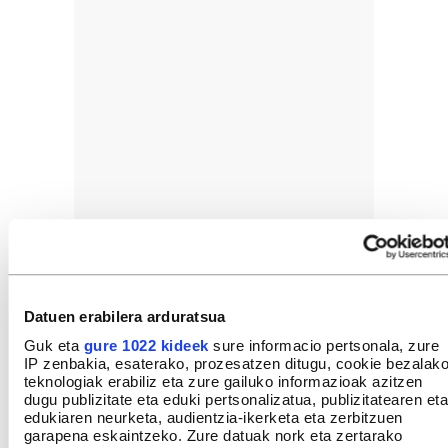
Datuen erabilera arduratsua
Guk eta
gure 1022 kideek
sure informacio pertsonala, zure
IP zenbakia, esaterako, prozesatzen ditugu, cookie bezalak
teknologiak erabiliz eta zure gailuko informazioak azitzen
GEHIEN IRAKURRIAK
dugu publizitate eta eduki pertsonalizatua, publizitatearen eta
edukiaren neurketa, audientzia-ikerketa eta zerbitzuen
garapena eskaintzeko. Zure datuak nork eta zertarako