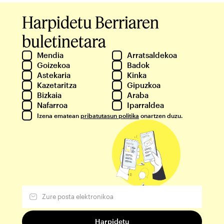
Harpidetu Berriaren
buletinetara
Mendia
Arratsaldekoa
Goizekoa
Badok
Astekaria
Kinka
Kazetaritza
Gipuzkoa
Bizkaia
Araba
Nafarroa
Iparraldea
Izena ematean
pribatutasun politika
onartzen duzu.