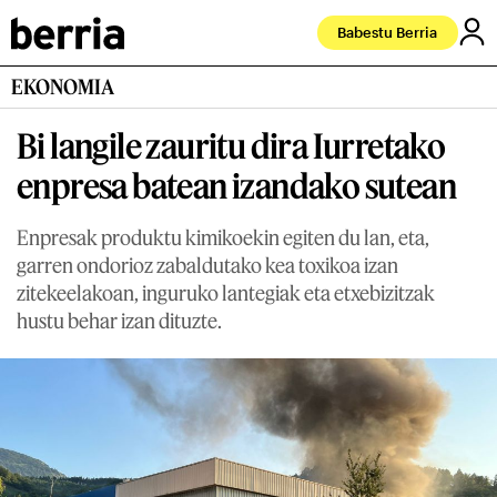
Babestu Berria
EKONOMIA
Bi langile zauritu dira Iurretako
enpresa batean izandako sutean
Enpresak produktu kimikoekin egiten du lan, eta,
garren ondorioz zabaldutako kea toxikoa izan
zitekeelakoan, inguruko lantegiak eta etxebizitzak
hustu behar izan dituzte.