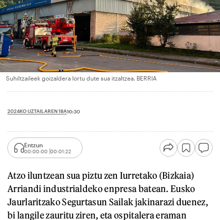
Suhiltzaileek goizaldera lortu dute sua itzaltzea. BERRIA
2024KO UZTAILAREN 18A
10:30
Entzun
00:00:00
00:01:22
Atzo iluntzean sua piztu zen Iurretako (Bizkaia)
Arriandi industrialdeko enpresa batean. Eusko
Jaurlaritzako Segurtasun Sailak jakinarazi duenez,
bi langile zauritu ziren, eta ospitalera eraman