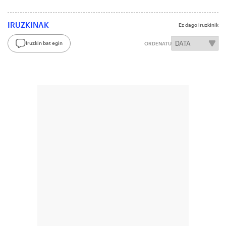
IRUZKINAK
Ez dago iruzkinik
Iruzkin bat egin
ORDENATU