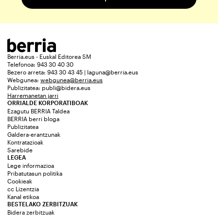
Berria.eus - Euskal Editorea SM
Telefonoa: 943 30 40 30
Bezero arreta: 943 30 43 45 | laguna@berria.eus
Webgunea:
webgunea@berria.eus
Publizitatea:
publi@bidera.eus
Harremanetan jarri
ORRIALDE KORPORATIBOAK
Ezagutu BERRIA Taldea
BERRIA berri bloga
Publizitatea
Galdera-erantzunak
Kontratazioak
Sarebide
LEGEA
Lege informazioa
Pribatutasun politika
Cookieak
cc Lizentzia
Kanal etikoa
BESTELAKO ZERBITZUAK
Bidera zerbitzuak