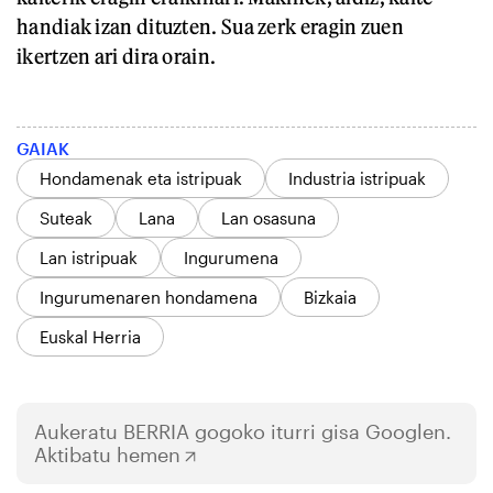
handiak izan dituzten. Sua zerk eragin zuen
ikertzen ari dira orain.
GAIAK
Hondamenak eta istripuak
Industria istripuak
Suteak
Lana
Lan osasuna
Lan istripuak
Ingurumena
Ingurumenaren hondamena
Bizkaia
Euskal Herria
Aukeratu
BERRIA
gogoko iturri gisa Googlen.
Aktibatu hemen