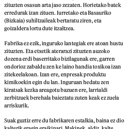
zituzten osasun arta jaso zezaten. Horietako batek
erredurak izan zituen. Iurretako eta Basauriko
(Bizkaia) suhiltzaileak bertaratu ziren, eta
goizaldera lortu dute itzaltzea.
Fabrika ez ezik, inguruko lantegiak ere atoan hustu
zituzten. Eta etxetik aterarazi zituzten auzoko
dozena erdi baserritako bizilagunak ere, garren
ondorioz zabaldu zen ke laino handia toxikoa izan
zitekeelakoan. Izan ere, enpresak produktu
kimikoekin egin du lan. Inguruan hedatu zen
kiratsak kezka areagotu bazuen ere, larrialdi
zerbitzuek berehala baieztatu zuten keak ez zuela
arriskurik.
Suak guztiz erre du fabrikaren estalkia, baina ez dio
kalterik eragin eraikinari. Makinek, aldiz, kalte