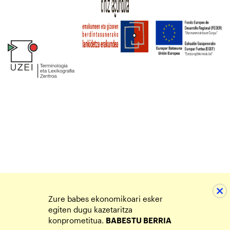
Zure babes ekonomikoari esker
egiten dugu kazetaritza
konprometitua.
BABESTU BERRIA