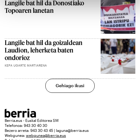
Langile bat hil da Donostiako
Topoaren lanetan
Langile bat hil da goizaldean
Laudion, leherketa baten
ondorioz
KEPA UGARTE MARTIARENA
Gehiago ikusi
Berria.eus - Euskal Editorea SM
Telefonoa: 943 30 40 30
Bezero arreta: 943 30 43 45 | laguna@berria.eus
Webgunea:
webgunea@berria.eus