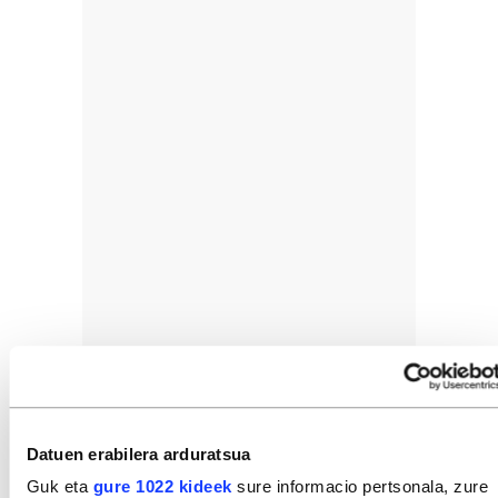
Datuen erabilera arduratsua
Guk eta
gure 1022 kideek
sure informacio pertsonala, zure