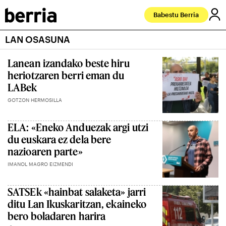
Babestu Berria
LAN OSASUNA
Lanean izandako beste hiru
heriotzaren berri eman du
LABek
GOTZON HERMOSILLA
ELA: «Eneko Anduezak argi utzi
du euskara ez dela bere
nazioaren parte»
IMANOL MAGRO EIZMENDI
SATSEk «hainbat salaketa» jarri
ditu Lan Ikuskaritzan, ekaineko
bero boladaren harira