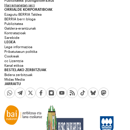
Publizitatea:
publi@bidera.eus
Harremanetan jarri
ORRIALDE KORPORATIBOAK
Ezagutu BERRIA Taldea
BERRIA berri bloga
Publizitatea
Galdera-erantzunak
Kontratazioak
Sarebide
LEGEA
Lege informazioa
Pribatutasun politika
Cookieak
cc Lizentzia
Kanal etikoa
BESTELAKO ZERBITZUAK
Bidera zerbitzuak
Midas Media
JARRAITU