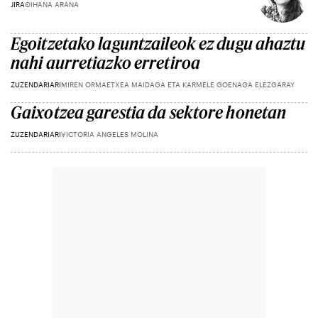
JIRA
OIHANA ARANA
Egoitzetako laguntzaileok ez dugu ahaztu
nahi aurretiazko erretiroa
ZUZENDARIARI
MIREN ORMAETXEA MAIDAGA ETA KARMELE GOENAGA ELEZGARAY
Gaixotzea garestia da sektore honetan
ZUZENDARIARI
VICTORIA ANGELES MOLINA