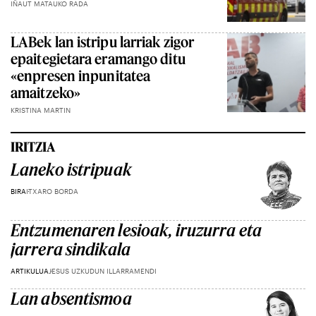
IÑAUT MATAUKO RADA
LABek lan istripu larriak zigor
epaitegietara eramango ditu
«enpresen inpunitatea
amaitzeko»
KRISTINA MARTIN
IRITZIA
Laneko istripuak
BIRA
ITXARO BORDA
Entzumenaren lesioak, iruzurra eta
jarrera sindikala
ARTIKULUA
JESUS UZKUDUN ILLARRAMENDI
Lan absentismoa