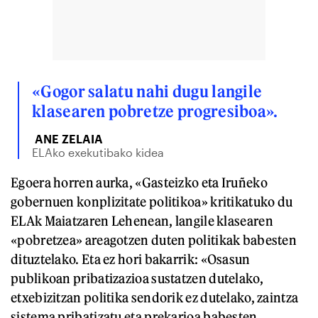
«Gogor salatu nahi dugu langile
klasearen pobretze progresiboa».
ANE ZELAIA
ELAko exekutibako kidea
Egoera horren aurka, «Gasteizko eta Iruñeko
gobernuen konplizitate politikoa» kritikatuko du
ELAk Maiatzaren Lehenean, langile klasearen
«pobretzea» areagotzen duten politikak babesten
dituztelako. Eta ez hori bakarrik: «Osasun
publikoan pribatizazioa sustatzen dutelako,
etxebizitzan politika sendorik ez dutelako, zaintza
sistema pribatizatu eta prekarioa babesten