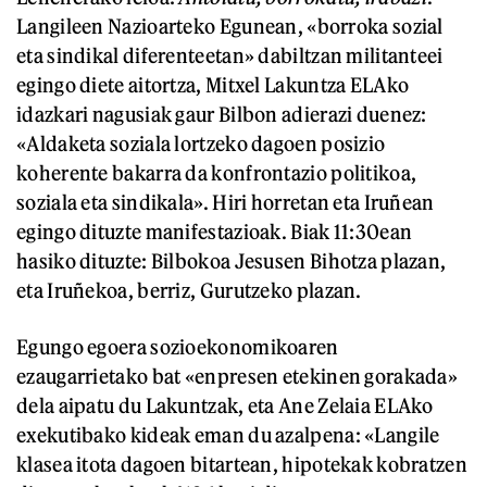
Langileen Nazioarteko Egunean, «borroka sozial
eta sindikal diferenteetan» dabiltzan militanteei
egingo diete aitortza, Mitxel Lakuntza ELAko
idazkari nagusiak gaur Bilbon adierazi duenez:
«Aldaketa soziala lortzeko dagoen posizio
koherente bakarra da konfrontazio politikoa,
soziala eta sindikala». Hiri horretan eta Iruñean
egingo dituzte manifestazioak. Biak 11:30ean
hasiko dituzte: Bilbokoa Jesusen Bihotza plazan,
eta Iruñekoa, berriz, Gurutzeko plazan.
Egungo egoera sozioekonomikoaren
ezaugarrietako bat «enpresen etekinen gorakada»
dela aipatu du Lakuntzak, eta Ane Zelaia ELAko
exekutibako kideak eman du azalpena: «Langile
klasea itota dagoen bitartean, hipotekak kobratzen