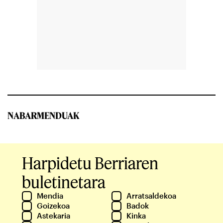
NABARMENDUAK
Harpidetu Berriaren
buletinetara
Mendia
Arratsaldekoa
Goizekoa
Badok
Astekaria
Kinka