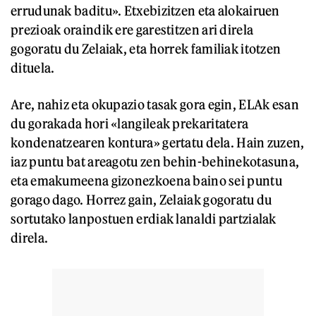
errudunak baditu». Etxebizitzen eta alokairuen
prezioak oraindik ere garestitzen ari direla
gogoratu du Zelaiak, eta horrek familiak itotzen
dituela.
Are, nahiz eta okupazio tasak gora egin, ELAk esan
du gorakada hori «langileak prekaritatera
kondenatzearen kontura» gertatu dela. Hain zuzen,
iaz puntu bat areagotu zen behin-behinekotasuna,
eta emakumeena gizonezkoena baino sei puntu
gorago dago. Horrez gain, Zelaiak gogoratu du
sortutako lanpostuen erdiak lanaldi partzialak
direla.