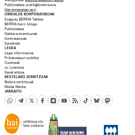
Publizitatea:
publi@bidera.eus
Harremanetan jarri
ORRIALDE KORPORATIBOAK
Ezagutu BERRIA Taldea
BERRIA berri bloga
Publizitatea
Galdera-erantzunak
Kontratazioak
Sarebide
LEGEA
Lege informazioa
Pribatutasun politika
Cookieak
cc Lizentzia
Kanal etikoa
BESTELAKO ZERBITZUAK
Bidera zerbitzuak
Midas Media
JARRAITU