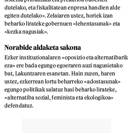
dutelako, eta fiskalitatean enpresa handien alde
egiten dutelako». Zelaiaren ustez, horiek izan
beharko lirateke gobernuen «lehentasunak» eta
«kezka nagusiak».
Norabide aldaketa sakona
Ezker instituzionalaren «oposizio eta alternatibarik
eza» ere bada egungo egoeraren auzi nagusietako
bat, Lakuntzaren esanetan. Hain zuzen, haren
ustez, ezkerrean lortu beharreko «adostasunak»
egungo politikak salatuz hasi beharko lirateke,
«alternatiba sozial, feminista eta ekologikoa»
defendatuz.