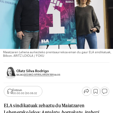
Maiatzaren Lehena aurkezteko prentsaurrekoa eman du gaur ELA sindikatuak,
Bilbon. ARITZ LOIOLA / FOKU
Olatz Silva Rodrigo
2024KO APIRILAREN 18A
BILBO
14:05
Entzun
00:00:00
00:06:32
ELA sindikatuak zehaztu du Maiatzaren
Lehenerako leloa:
Antolatu, borrokatu, irabazi
.