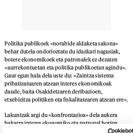
Politika publikoek «norabide aldaketa sakona»
behar dutela ondorioztatu du idazkari nagusiak,
botere ekonomikoek eta patronalek ez dezaten
«aurrekontuetan eta politika publikoetan agindu».
Gaur egun hala dela uste du: «Zaintza sistema
pribatizatuaren atzean interes ekonomikoak
daude, baita Osakidetzaren deribazioen,
etxebizitza politiken eta fiskalitatearen atzean ere».
Lakuntzak argi du «konfrontazioa» dela aukera
bakarra interes ekonomiko eta patronal horien
aurka. «Antolakuntza kolektiboa eta borroka