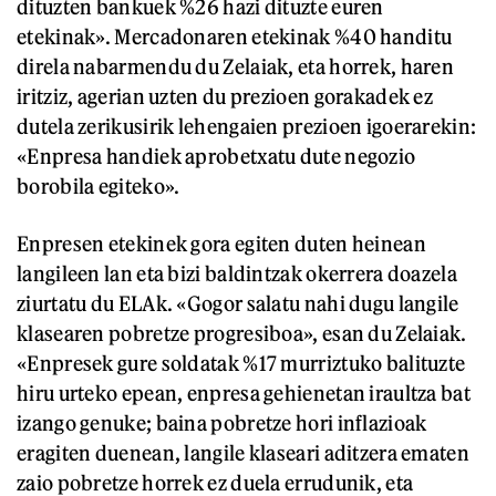
dituzten bankuek %26 hazi dituzte euren
etekinak». Mercadonaren etekinak %40 handitu
direla nabarmendu du Zelaiak, eta horrek, haren
iritziz, agerian uzten du prezioen gorakadek ez
dutela zerikusirik lehengaien prezioen igoerarekin:
«Enpresa handiek aprobetxatu dute negozio
borobila egiteko».
Enpresen etekinek gora egiten duten heinean
langileen lan eta bizi baldintzak okerrera doazela
ziurtatu du ELAk. «Gogor salatu nahi dugu langile
klasearen pobretze progresiboa», esan du Zelaiak.
«Enpresek gure soldatak %17 murriztuko balituzte
hiru urteko epean, enpresa gehienetan iraultza bat
izango genuke; baina pobretze hori inflazioak
eragiten duenean, langile klaseari aditzera ematen
zaio pobretze horrek ez duela errudunik, eta