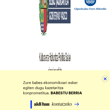
Zure babes ekonomikoari esker
egiten dugu kazetaritza
konprometitua.
BABESTU BERRIA