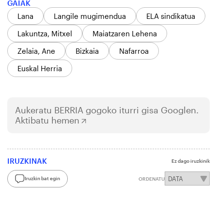
GAIAK
Lana
Langile mugimendua
ELA sindikatua
Lakuntza, Mitxel
Maiatzaren Lehena
Zelaia, Ane
Bizkaia
Nafarroa
Euskal Herria
Aukeratu
BERRIA
gogoko iturri gisa Googlen.
Aktibatu hemen
IRUZKINAK
Ez dago iruzkinik
Iruzkin bat egin
ORDENATU