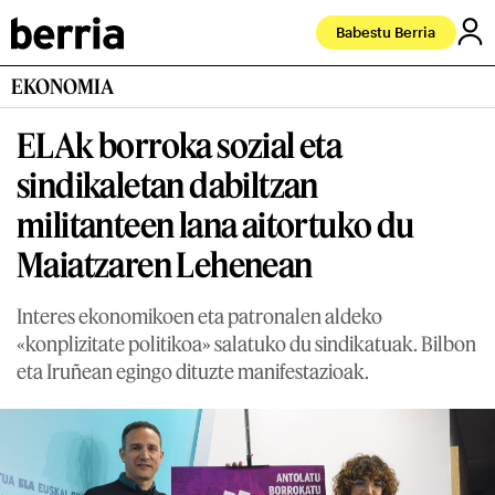
Babestu Berria
EKONOMIA
ELAk borroka sozial eta
sindikaletan dabiltzan
militanteen lana aitortuko du
Maiatzaren Lehenean
Interes ekonomikoen eta patronalen aldeko
«konplizitate politikoa» salatuko du sindikatuak. Bilbon
eta Iruñean egingo dituzte manifestazioak.