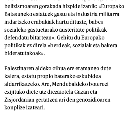
belizismoaren gorakada hizpide izanik: «Europako
Batasuneko estatuek gastu eta industria militarra
indartzeko erabakiak hartu dituzte, babes
sozialeko gastuetarako austeritate politikak
defendatu bitartean». Gehitu du Europako
politikak ez direla «berdeak, sozialak eta bakera
bideratutakoak».
Palestinaren aldeko oihua ere eramango dute
kalera, estatu propio baterako eskubidea
aldarrikatzeko. Are, Mendebaldeko botereei
exijituko diete utz diezaiotela Gazan eta
Zisjordanian gertatzen ari den genozidioaren
konplize izateari.