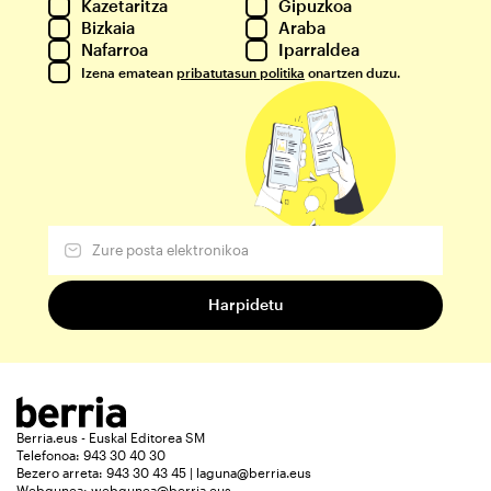
Kazetaritza
Gipuzkoa
Bizkaia
Araba
Nafarroa
Iparraldea
Izena ematean
pribatutasun politika
onartzen duzu.
Berria.eus - Euskal Editorea SM
Telefonoa: 943 30 40 30
Bezero arreta: 943 30 43 45 | laguna@berria.eus
Webgunea:
webgunea@berria.eus