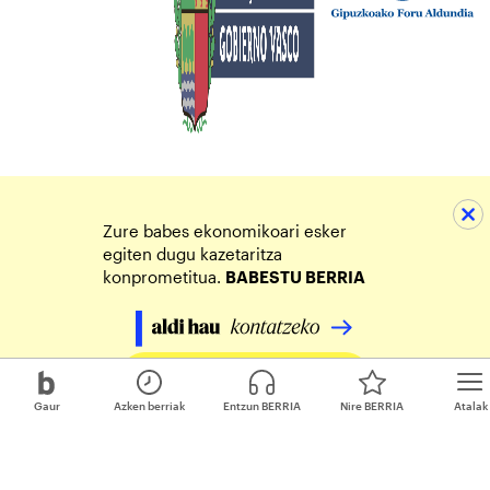
Zure babes ekonomikoari esker
egiten dugu kazetaritza
konprometitua.
BABESTU BERRIA
Egin zure ekarpena
Gaur
Azken berriak
Entzun BERRIA
Nire BERRIA
Atalak