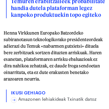
Temuren erabiltzaileek probabilitate
handia dutela plataforman legez
kanpoko produktuekin topo egiteko
Henna Virkkunen Europako Batzordeko
subiranotasun teknologikorako presidenteordeak
adierazi du Temuk «nabarmen gutxietsi» dituela
bere zerbitzuek sortzen dituzten arriskuak. Haren
esanetan, plataformaren arrisku ebaluazioak ez
dira nahikoa zehatzak, ez daude froga sendoetan
oinarrituta, eta ez dute erakusten benetako
arazoaren neurria.
IKUSI GEHIAGO
Amazonen lehiakideak Txinatik datoz