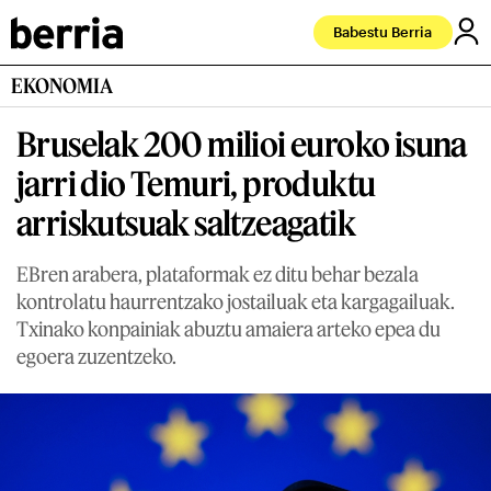
Babestu Berria
EKONOMIA
Bruselak 200 milioi euroko isuna
jarri dio Temuri, produktu
arriskutsuak saltzeagatik
EBren arabera, plataformak ez ditu behar bezala
kontrolatu haurrentzako jostailuak eta kargagailuak.
Txinako konpainiak abuztu amaiera arteko epea du
egoera zuzentzeko.