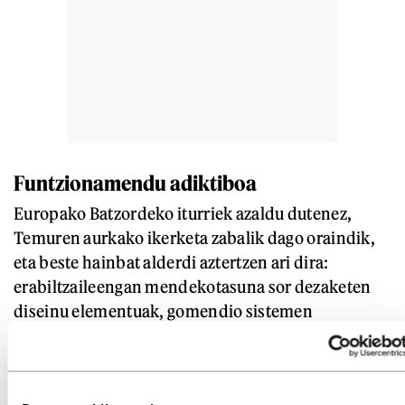
Funtzionamendu adiktiboa
Europako Batzordeko iturriek azaldu dutenez,
Temuren aurkako ikerketa zabalik dago oraindik,
eta beste hainbat alderdi aztertzen ari dira:
erabiltzaileengan mendekotasuna sor dezaketen
diseinu elementuak, gomendio sistemen
gardentasuna, eta datuen babesa, besteak beste.
Iturri horiek iradoki dute litekeena dela
etorkizunean zigor gehiago ezartzea plataforma