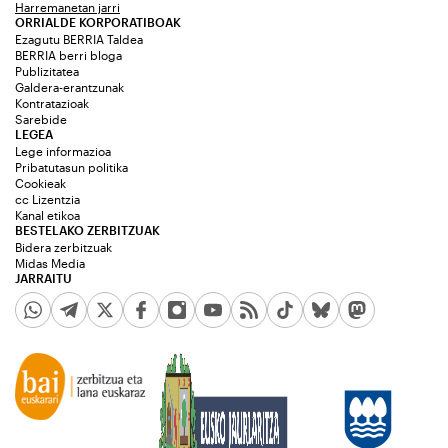
Harremanetan jarri
ORRIALDE KORPORATIBOAK
Ezagutu BERRIA Taldea
BERRIA berri bloga
Publizitatea
Galdera-erantzunak
Kontratazioak
Sarebide
LEGEA
Lege informazioa
Pribatutasun politika
Cookieak
cc Lizentzia
Kanal etikoa
BESTELAKO ZERBITZUAK
Bidera zerbitzuak
Midas Media
JARRAITU