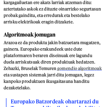
kargagailuetan ere akats larriak atzeman ditu:
aztertutako askok ez dituzte oinarrizko segurtasun
probak gainditu, eta erredurak eta bestelako
arrisku elektrikoak eragin ditzakete.
Algoritmoak jomugan
Arazoa ez da produktu jakin batzuetara mugatzen,
gainera. Europako erakundeek uste dute
plataformaren beraren diseinuak ere lagundu
duela arriskutsuak diren produktuak hedatzen.
Zehazki, Bruselak Temuren
gomendio algoritmoak
eta sustapen sistemak jarri ditu jomugan, legez
kanpoko produktuen ikusgaitasuna handitu
dezaketelako.
Europako Batzordeak ohartarazi du