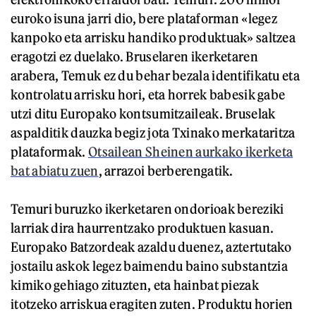
euroko isuna jarri dio, bere plataforman «legez
kanpoko eta arrisku handiko produktuak» saltzea
eragotzi ez duelako. Bruselaren ikerketaren
arabera, Temuk ez du behar bezala identifikatu eta
kontrolatu arrisku hori, eta horrek babesik gabe
utzi ditu Europako kontsumitzaileak. Bruselak
aspalditik dauzka begiz jota Txinako merkataritza
plataformak.
Otsailean Sheinen aurkako ikerketa
bat abiatu zuen
, arrazoi berberengatik.
Temuri buruzko ikerketaren ondorioak bereziki
larriak dira haurrentzako produktuen kasuan.
Europako Batzordeak azaldu duenez, aztertutako
jostailu askok legez baimendu baino substantzia
kimiko gehiago zituzten, eta hainbat piezak
itotzeko arriskua eragiten zuten. Produktu horien