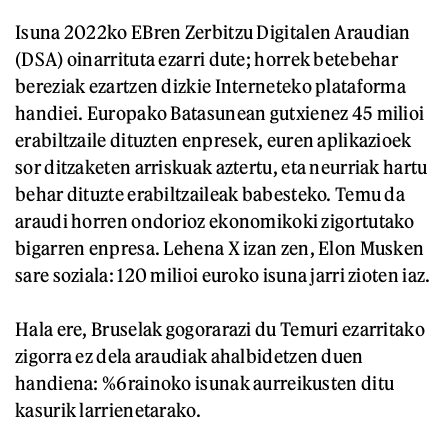
Isuna 2022ko EBren Zerbitzu Digitalen Araudian
(DSA) oinarrituta ezarri dute; horrek betebehar
bereziak ezartzen dizkie Interneteko plataforma
handiei. Europako Batasunean gutxienez 45 milioi
erabiltzaile dituzten enpresek, euren aplikazioek
sor ditzaketen arriskuak aztertu, eta neurriak hartu
behar dituzte erabiltzaileak babesteko. Temu da
araudi horren ondorioz ekonomikoki zigortutako
bigarren enpresa. Lehena X izan zen, Elon Musken
sare soziala: 120 milioi euroko isuna jarri zioten iaz.
Hala ere, Bruselak gogorarazi du Temuri ezarritako
zigorra ez dela araudiak ahalbidetzen duen
handiena: %6rainoko isunak aurreikusten ditu
kasurik larrienetarako.