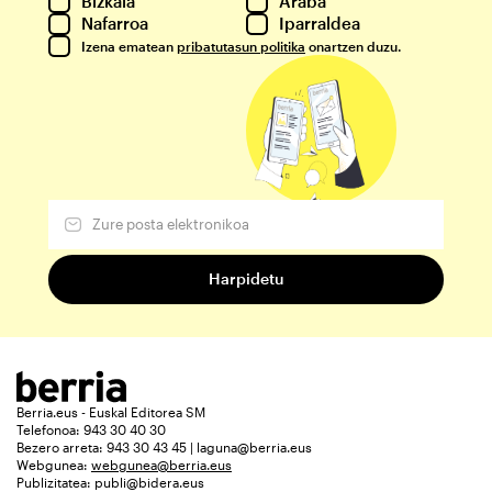
Bizkaia
Araba
Nafarroa
Iparraldea
Izena ematean
pribatutasun politika
onartzen duzu.
Berria.eus - Euskal Editorea SM
Telefonoa: 943 30 40 30
Bezero arreta: 943 30 43 45 | laguna@berria.eus
Webgunea:
webgunea@berria.eus
Publizitatea:
publi@bidera.eus