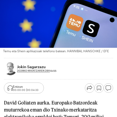
Temu eta Shein aplikazioak telefono batean. HANNIBAL HANSCHKE / EFE
Jokin Sagarzazu
2026KO MAIATZAREN 28A
13:55
Entzun
00:00:00
00:04:33
David Goliaten aurka. Europako Batzordeak
muturrekoa eman dio Txinako merkataritza
elektronikoko erraldoi bati: Temuri. 200 milioi