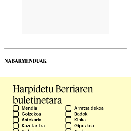
NABARMENDUAK
Harpidetu Berriaren
buletinetara
Mendia
Arratsaldekoa
Goizekoa
Badok
Astekaria
Kinka
Kazetaritza
Gipuzkoa