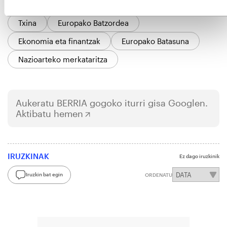
GAIAK
Txina
Europako Batzordea
Ekonomia eta finantzak
Europako Batasuna
Nazioarteko merkataritza
Aukeratu
BERRIA
gogoko iturri gisa Googlen.
Aktibatu hemen
IRUZKINAK
Ez dago iruzkinik
Iruzkin bat egin
ORDENATU