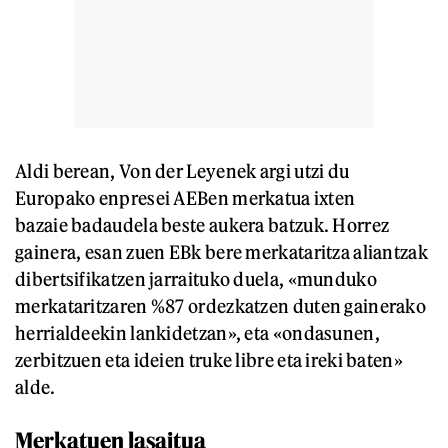
Aldi berean, Von der Leyenek argi utzi du
Europako enpresei AEBen merkatua ixten
bazaie badaudela beste aukera batzuk. Horrez
gainera, esan zuen EBk bere merkataritza aliantzak
dibertsifikatzen jarraituko duela, «munduko
merkataritzaren %87 ordezkatzen duten gainerako
herrialdeekin lankidetzan», eta «ondasunen,
zerbitzuen eta ideien truke libre eta ireki baten»
alde.
Merkatuen lasaitua