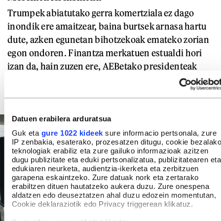
Trumpek abiatutako gerra komertziala ez dago
inondik ere amaitzear, baina burtsek arnasa hartu
dute, azken egunetan bihotzekoak emateko zorian
egon ondoren. Finantza merkatuen estualdi hori
izan da, hain zuzen ere, AEBetako presidenteak
bere borroka partikularrean menia partzial bat
agindu izanaren arrazoi nagusia.
Datuen erabilera arduratsua
Guk eta
gure 1022 kideek
sure informacio pertsonala, zure
IP zenbakia, esaterako, prozesatzen ditugu, cookie bezalak
teknologiak erabiliz eta zure gailuko informazioak azitzen
dugu publizitate eta eduki pertsonalizatua, publizitatearen eta
edukiaren neurketa, audientzia-ikerketa eta zerbitzuen
garapena eskaintzeko. Zure datuak nork eta zertarako
erabiltzen dituen hautatzeko aukera duzu. Zure onespena
aldatzen edo deuseztatzen ahal duzu edozein momentutan,
Cookie deklaraziotik edo Privacy triggerean klikatuz.