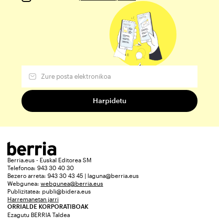
Berria.eus - Euskal Editorea SM
Telefonoa: 943 30 40 30
Bezero arreta: 943 30 43 45 | laguna@berria.eus
Webgunea:
webgunea@berria.eus
Publizitatea:
publi@bidera.eus
Harremanetan jarri
ORRIALDE KORPORATIBOAK
Ezagutu BERRIA Taldea