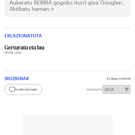
Aukeratu
BERRIA
gogoko iturri gisa Googlen.
Aktibatu hemen
ERLAZIONATUTA
Gerturatu eta lau
IRUNE LASA
IRUZKINAK
Ez dago iruzkinik
Iruzkin bat egin
ORDENATU