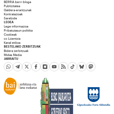
BERRIA berri bloga
Publizitatea
Galdera-erantzunak
Kontratazioak
Sarebide
LEGEA
Lege informazioa
Pribatutasun politika
Cookieak
cc Lizentzia
Kanal etikoa
BESTELAKO ZERBITZUAK
Bidera zerbitzuak
Midas Media
JARRAITU