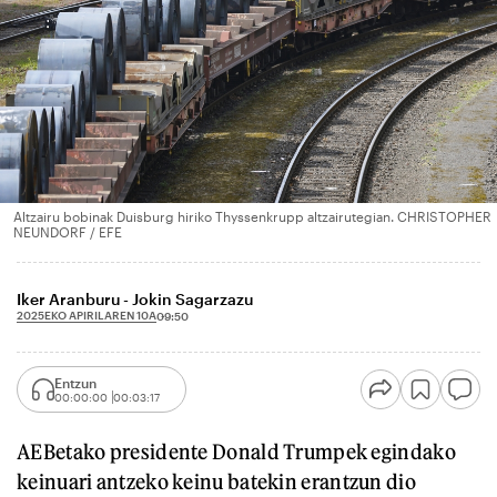
Altzairu bobinak Duisburg hiriko Thyssenkrupp altzairutegian. CHRISTOPHER
NEUNDORF / EFE
Iker Aranburu - Jokin Sagarzazu
2025EKO APIRILAREN 10A
09:50
Entzun
00:00:00
00:03:17
AEBetako presidente Donald Trumpek egindako
keinuari antzeko keinu batekin erantzun dio