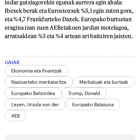
indar gutxiagorekin egunak aurrera egin ahala:
Ibexek berak eta Eurostoxxek %5,1 egin zuten gora,
eta %4,7 Frankfurteko Daxek. Europako burtsetan
eragina izan zuen AEBetakoen jardun motelagoa,
arratsaldean %3 eta %4 artean ari baitziren jaisten.
GAIAK
Ekonomia eta finantzak
Nazioarteko merkataritza
Merkatuak eta burtsak
Europako Batzordea
Trump, Donald
Leyen, Ursula von der
Europako Batasuna
AEB