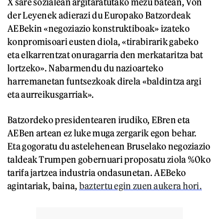
X sare sozialean argitaratutako mezu batean, Von
der Leyenek adierazi du Europako Batzordeak
AEBekin «negoziazio konstruktiboak» izateko
konpromisoari eusten diola, «tirabirarik gabeko
eta elkarrentzat onuragarria den merkataritza bat
lortzeko». Nabarmendu du nazioarteko
harremanetan funtsezkoak direla «baldintza argi
eta aurreikusgarriak».
Batzordeko presidentearen irudiko, EBren eta
AEBen artean ez luke muga zergarik egon behar.
Eta gogoratu du astelehenean Bruselako negoziazio
taldeak Trumpen gobernuari proposatu ziola %0ko
tarifa jartzea industria ondasunetan. AEBeko
agintariak, baina,
baztertu egin zuen aukera hori.