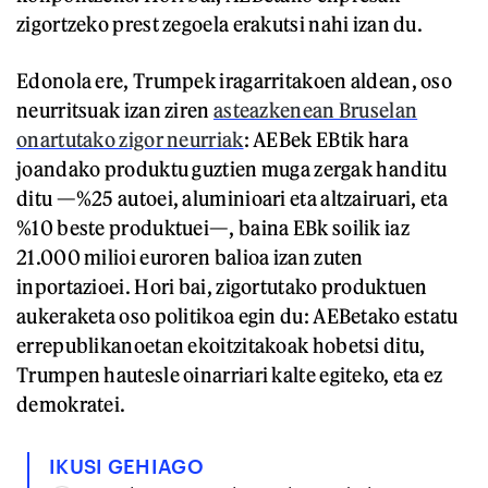
zigortzeko prest zegoela erakutsi nahi izan du.
Edonola ere, Trumpek iragarritakoen aldean, oso
neurritsuak izan ziren
asteazkenean Bruselan
onartutako zigor neurriak
: AEBek EBtik hara
joandako produktu guztien muga zergak handitu
ditu —%25 autoei, aluminioari eta altzairuari, eta
%10 beste produktuei—, baina EBk soilik iaz
21.000 milioi euroren balioa izan zuten
inportazioei. Hori bai, zigortutako produktuen
aukeraketa oso politikoa egin du: AEBetako estatu
errepublikanoetan ekoitzitakoak hobetsi ditu,
Trumpen hautesle oinarriari kalte egiteko, eta ez
demokratei.
IKUSI GEHIAGO