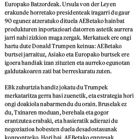
Europako Batzordeak. Ursula von der Leyen
erakunde horretako presidenteak iragarri du gaur
90 egunez atzeratuko dituela AEBetako hainbat
produkturen inportazioari datorren astetik aurrera
jarri nahi zizkion muga zergak. Merkatuek ere ongi
hartu dute Donald Trumpen keinua: AEBetako
burtsei jarraituz, Asiako eta Europako burtsek ere
igoera handiak izan zituzten eta aurreko egunotan
galdutakoaren zati bat berreskuratu zuten.
EBk zuhurtzia handiz jokatu du Trumpek
merkataritza gerra hasi zuenetik, eta estrategia hori
ongi doakiola nabarmendu du orain. Bruselak ez
du, Txinaren moduan, berehala eta gogor
erantzutea erabaki, eta hasieratik adierazi du
negoziazioa hobesten duela desadostasunak
konpontzeko. Hori bai, AEBetako enpresak