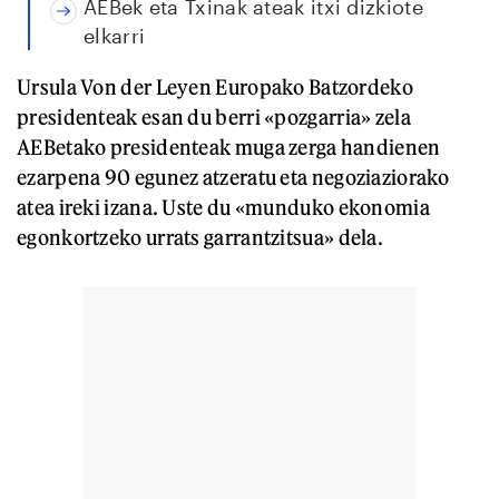
AEBek eta Txinak ateak itxi dizkiote
elkarri
Ursula Von der Leyen Europako Batzordeko
presidenteak esan du berri «pozgarria» zela
AEBetako presidenteak muga zerga handienen
ezarpena 90 egunez atzeratu eta negoziaziorako
atea ireki izana. Uste du «munduko ekonomia
egonkortzeko urrats garrantzitsua» dela.