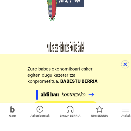
Zure babes ekonomikoari esker
egiten dugu kazetaritza
konprometitua.
BABESTU BERRIA
Egin zure ekarpena
Gaur
Azken berriak
Entzun BERRIA
Nire BERRIA
Atalak