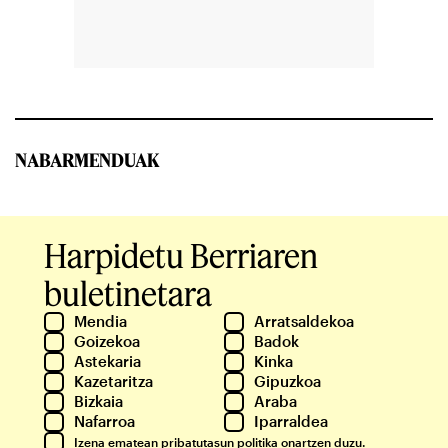
NABARMENDUAK
Harpidetu Berriaren
buletinetara
Mendia
Arratsaldekoa
Goizekoa
Badok
Astekaria
Kinka
Kazetaritza
Gipuzkoa
Bizkaia
Araba
Nafarroa
Iparraldea
Izena ematean
pribatutasun politika
onartzen duzu.