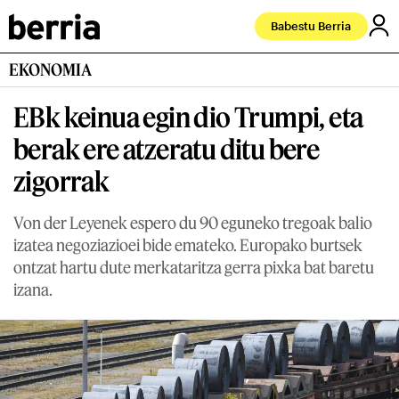
Babestu Berria
EKONOMIA
EBk keinua egin dio Trumpi, eta
berak ere atzeratu ditu bere
zigorrak
Von der Leyenek espero du 90 eguneko tregoak balio
izatea negoziazioei bide emateko. Europako burtsek
ontzat hartu dute merkataritza gerra pixka bat baretu
izana.