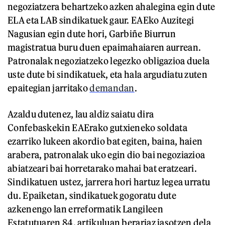
negoziatzera behartzeko azken ahalegina egin dute
ELA eta LAB sindikatuek gaur. EAEko Auzitegi
Nagusian egin dute hori, Garbiñe Biurrun
magistratua buru duen epaimahaiaren aurrean.
Patronalak negoziatzeko legezko obligazioa duela
uste dute bi sindikatuek, eta hala argudiatu zuten
epaitegian jarritako
demandan
.
Azaldu dutenez, lau aldiz saiatu dira
Confebaskekin EAErako gutxieneko soldata
ezarriko lukeen akordio bat egiten, baina, haien
arabera, patronalak uko egin dio bai negoziazioa
abiatzeari bai horretarako mahai bat eratzeari.
Sindikatuen ustez, jarrera hori hartuz legea urratu
du. Epaiketan, sindikatuek gogoratu dute
azkenengo lan erreformatik Langileen
Estatutuaren 84. artikuluan berariaz jasotzen dela