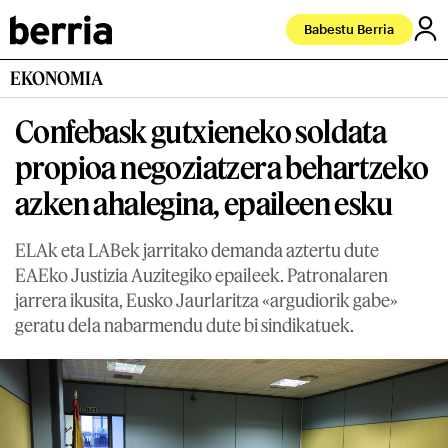
Babestu Berria
EKONOMIA
Confebask gutxieneko soldata
propioa negoziatzera behartzeko
azken ahalegina, epaileen esku
ELAk eta LABek jarritako demanda aztertu dute
EAEko Justizia Auzitegiko epaileek. Patronalaren
jarrera ikusita, Eusko Jaurlaritza «argudiorik gabe»
geratu dela nabarmendu dute bi sindikatuek.