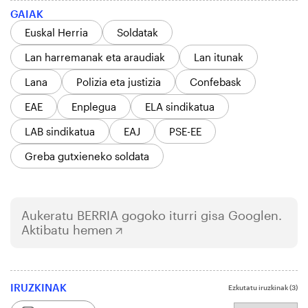
GAIAK
Euskal Herria
Soldatak
Lan harremanak eta araudiak
Lan itunak
Lana
Polizia eta justizia
Confebask
EAE
Enplegua
ELA sindikatua
LAB sindikatua
EAJ
PSE-EE
Greba gutxieneko soldata
Aukeratu
BERRIA
gogoko iturri gisa Googlen.
Aktibatu hemen
IRUZKINAK
Ezkutatu iruzkinak
(3)