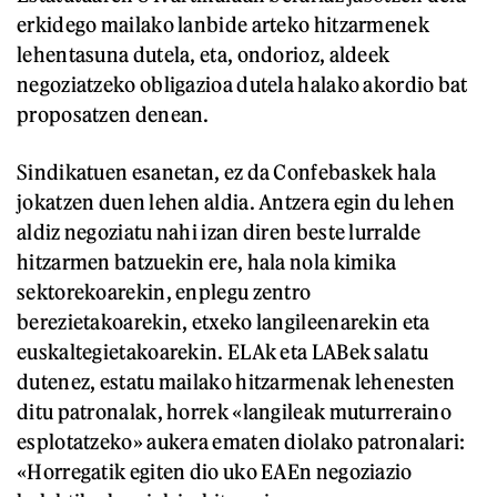
erkidego mailako lanbide arteko hitzarmenek
lehentasuna dutela, eta, ondorioz, aldeek
negoziatzeko obligazioa dutela halako akordio bat
proposatzen denean.
Sindikatuen esanetan, ez da Confebaskek hala
jokatzen duen lehen aldia. Antzera egin du lehen
aldiz negoziatu nahi izan diren beste lurralde
hitzarmen batzuekin ere, hala nola kimika
sektorekoarekin, enplegu zentro
berezietakoarekin, etxeko langileenarekin eta
euskaltegietakoarekin. ELAk eta LABek salatu
dutenez, estatu mailako hitzarmenak lehenesten
ditu patronalak, horrek «langileak muturreraino
esplotatzeko» aukera ematen diolako patronalari:
«Horregatik egiten dio uko EAEn negoziazio