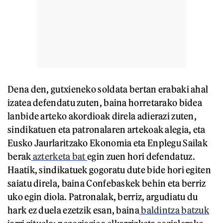
Dena den, gutxieneko soldata bertan erabaki ahal
izatea defendatu zuten, baina horretarako bidea
lanbide arteko akordioak direla adierazi zuten,
sindikatuen eta patronalaren artekoak alegia, eta
Eusko Jaurlaritzako Ekonomia eta Enplegu Sailak
berak
azterketa bat
egin zuen hori defendatuz.
Haatik, sindikatuek gogoratu dute bide hori egiten
saiatu direla, baina Confebaskek behin eta berriz
uko egin diola. Patronalak, berriz, argudiatu du
hark ez duela ezetzik esan, baina
baldintza batzuk