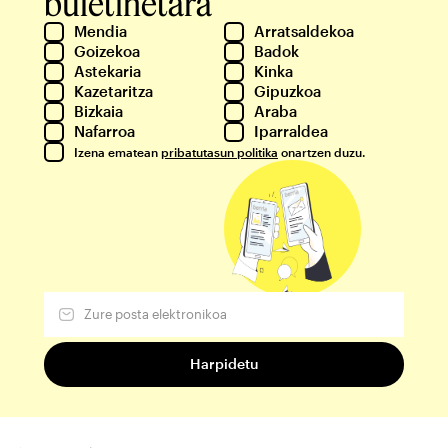
buletinetara
Mendia
Arratsaldekoa
Goizekoa
Badok
Astekaria
Kinka
Kazetaritza
Gipuzkoa
Bizkaia
Araba
Nafarroa
Iparraldea
Izena ematean
pribatutasun politika
onartzen duzu.