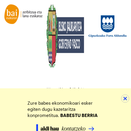
Zure babes ekonomikoari esker
egiten dugu kazetaritza
konprometitua.
BABESTU BERRIA