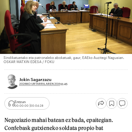
Sindikatuetako eta patronaleko abokatuak, gaur, EAEko Auzitegi Nagusian.
OSKAR MATXIN EDESA / FOKU
Jokin Sagarzazu
2026KO URTARRILAREN 20A
12:45
Entzun
00:00:00
00:04:28
Negoziazio mahai batean ez bada, epaitegian.
Confebask gutxieneko soldata propio bat