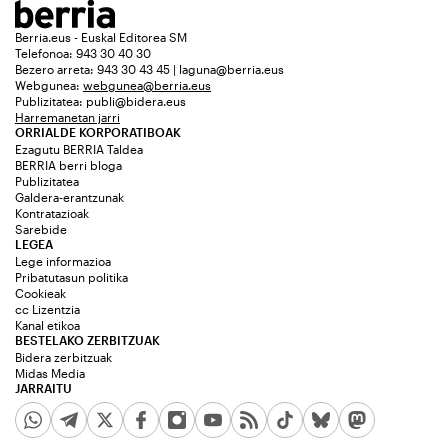
Berria.eus - Euskal Editorea SM
Telefonoa: 943 30 40 30
Bezero arreta: 943 30 43 45 | laguna@berria.eus
Webgunea:
webgunea@berria.eus
Publizitatea:
publi@bidera.eus
Harremanetan jarri
ORRIALDE KORPORATIBOAK
Ezagutu BERRIA Taldea
BERRIA berri bloga
Publizitatea
Galdera-erantzunak
Kontratazioak
Sarebide
LEGEA
Lege informazioa
Pribatutasun politika
Cookieak
cc Lizentzia
Kanal etikoa
BESTELAKO ZERBITZUAK
Bidera zerbitzuak
Midas Media
JARRAITU