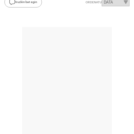
Iruzkin bat egin
ORDENATU