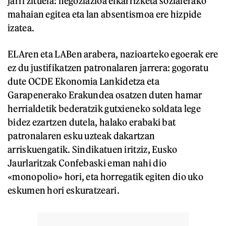
jarri zituela: negoziazioa elkarrizketa sozialerako
mahaian egitea eta lan absentismoa ere hizpide
izatea.
ELAren eta LABen arabera, nazioarteko egoerak ere
ez du justifikatzen patronalaren jarrera: gogoratu
dute OCDE Ekonomia Lankidetza eta
Garapenerako Erakundea osatzen duten hamar
herrialdetik bederatzik gutxieneko soldata lege
bidez ezartzen dutela, halako erabaki bat
patronalaren esku uzteak dakartzan
arriskuengatik. Sindikatuen iritziz, Eusko
Jaurlaritzak Confebaski eman nahi dio
«monopolio» hori, eta horregatik egiten dio uko
eskumen hori eskuratzeari.