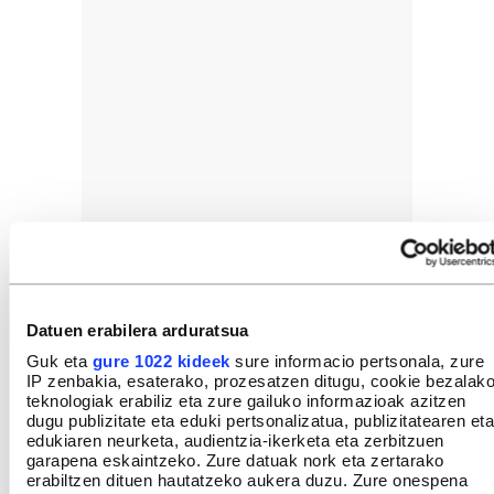
Datuen erabilera arduratsua
Guk eta
gure 1022 kideek
sure informacio pertsonala, zure
IP zenbakia, esaterako, prozesatzen ditugu, cookie bezalak
teknologiak erabiliz eta zure gailuko informazioak azitzen
dugu publizitate eta eduki pertsonalizatua, publizitatearen eta
edukiaren neurketa, audientzia-ikerketa eta zerbitzuen
garapena eskaintzeko. Zure datuak nork eta zertarako
erabiltzen dituen hautatzeko aukera duzu. Zure onespena