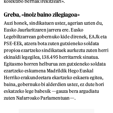
kolektibo berriak irekitzeari».
Greba, «inoiz baino zilegiagoa»
Auzi honek, sindikatuen ustez, agerian uzten du,
Eusko Jaurlaritzaren jarrera ere. Eusko
Legebiltzarrean gobernuko kide direnek, EAJk eta
PSE-EEk, atzera bota zuten gutxieneko soldata
propioa ezartzeko sindikatuek aurkeztu zuten herri
ekinaldi legegilea, 138.495 herritarrek sinatua.
Egitasmo horren helburua zen gutxieneko soldata
ezartzeko eskumena Madrildik Hego Euskal
Herriko erakundeetara ekartzeko eskaera egitea,
baina, gobernuko bi alderdien ustez, ez dute hori
eskatzeko lege babesik —gauza bera argudiatu
zuten Nafarroako Parlamentuan—.