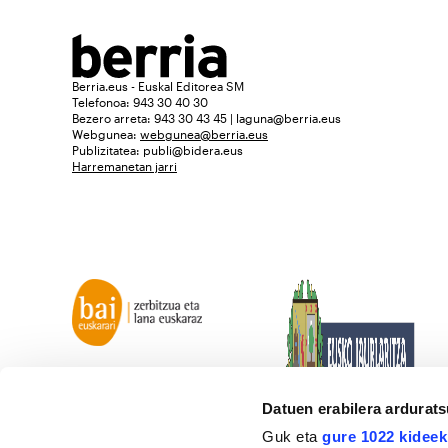
Berria.eus - Euskal Editorea SM
Telefonoa: 943 30 40 30
Bezero arreta: 943 30 43 45 | laguna@berria.eus
Webgunea:
webgunea@berria.eus
Publizitatea:
publi@bidera.eus
Harremanetan jarri
Datuen erabilera ardurat
Guk eta
gure 1022 kideek