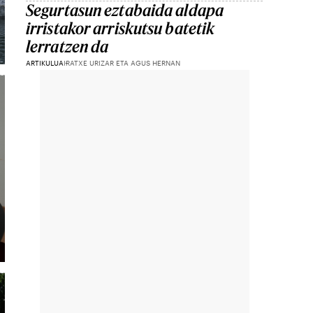
Segurtasun eztabaida aldapa
irristakor arriskutsu batetik
lerratzen da
ARTIKULUA
IRATXE URIZAR ETA AGUS HERNAN