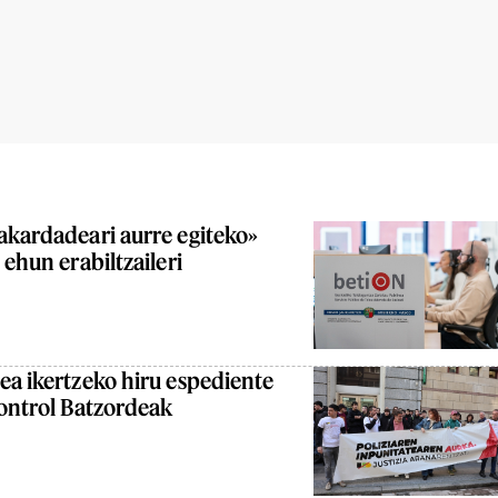
akardadeari aurre egiteko»
 ehun erabiltzaileri
ea ikertzeko hiru espediente
Kontrol Batzordeak