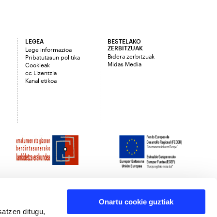
LEGEA
BESTELAKO
ZERBITZUAK
Lege informazioa
Bidera zerbitzuak
Pribatutasun politika
Midas Media
Cookieak
cc Lizentzia
Kanal etikoa
Onartu cookie guztiak
satzen ditugu,