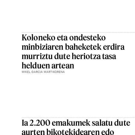
Koloneko eta ondesteko
minbiziaren baheketek erdira
murriztu dute heriotza tasa
helduen artean
MIKEL GARCIA MARTIKORENA
Ia 2.200 emakumek salatu dute
aurten bikotekidearen edo