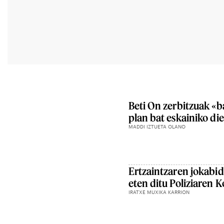
Beti On zerbitzuak «b
plan bat eskainiko die
MADDI IZTUETA OLANO
Ertzaintzaren jokabid
eten ditu Poliziaren 
IRATXE MUXIKA KARRION