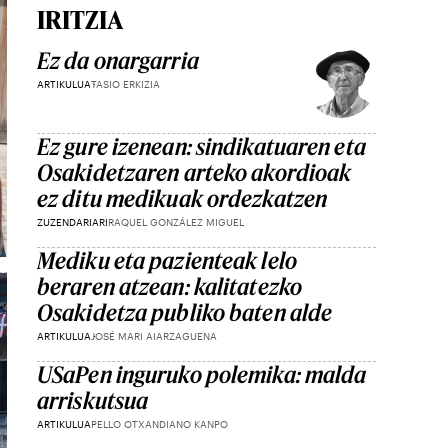
IRITZIA
Ez da onargarria
ARTIKULUA
TASIO ERKIZIA
Ez gure izenean: sindikatuaren eta
Osakidetzaren arteko akordioak
ez ditu medikuak ordezkatzen
ZUZENDARIARI
RAQUEL GONZÁLEZ MIGUEL
Mediku eta pazienteak lelo
beraren atzean: kalitatezko
Osakidetza publiko baten alde
ARTIKULUA
JOSÉ MARI AIARZAGUENA
USaPen inguruko polemika: malda
arriskutsua
ARTIKULUA
PELLO OTXANDIANO KANPO