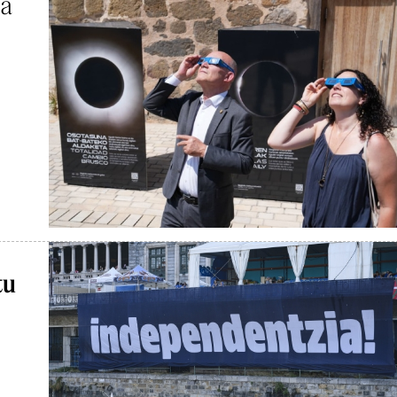
ta
tu