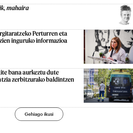
ik, mahaira
rgitaratzeko Perturren eta
zien inguruko informazioa
ite bana aurkeztu dute
tzia zerbitzurako baldintzen
Gehiago ikusi