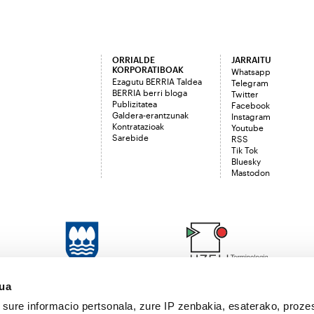
ORRIALDE
JARRAITU
KORPORATIBOAK
Whatsapp
Ezagutu BERRIA Taldea
Telegram
BERRIA berri bloga
Twitter
Publizitatea
Facebook
Galdera-erantzunak
Instagram
Kontratazioak
Youtube
Sarebide
RSS
Tik Tok
Bluesky
Mastodon
sua
sure informacio pertsonala, zure IP zenbakia, esaterako, proze