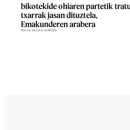
bikotekide ohiaren partetik trat
txarrak jasan dituztela,
Emakunderen arabera
IRATXE MUXIKA KARRION