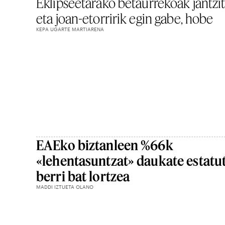
Eklipseetarako betaurrekoak jantzi
eta joan-etorririk egin gabe, hobe
KEPA UGARTE MARTIARENA
EAEko biztanleen %66k
«lehentasuntzat» daukate estatu
berri bat lortzea
MADDI IZTUETA OLANO