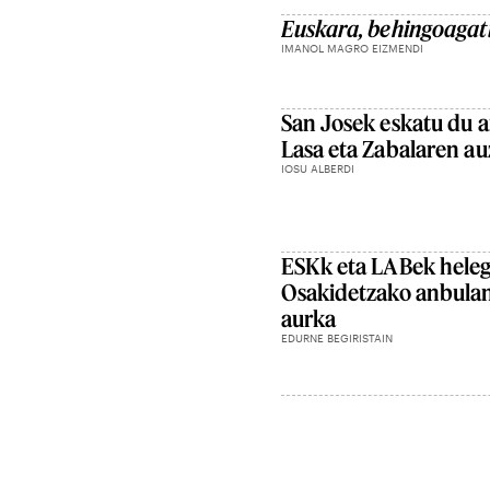
Euskara, behingoagat
IMANOL MAGRO EIZMENDI
San Josek eskatu du a
Lasa eta Zabalaren au
IOSU ALBERDI
ESKk eta LABek heleg
Osakidetzako anbulan
aurka
EDURNE BEGIRISTAIN