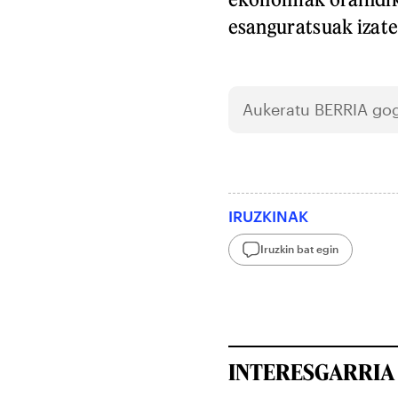
esanguratsuak izate
Aukeratu
BERRIA
gog
IRUZKINAK
Iruzkin bat egin
INTERESGARRIA 