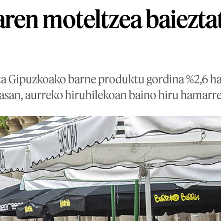
ren moteltzea baiezta
ta Gipuzkoako barne produktu gordina %2,6 han
 tasan, aurreko hiruhilekoan baino hiru hamarr