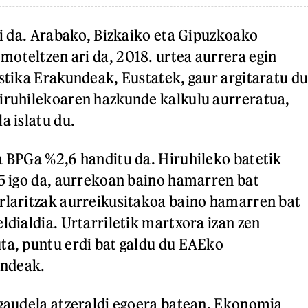
tsi da. Arabako, Bizkaiko eta Gipuzkoako
oteltzen ari da, 2018. urtea aurrera egin
istika Erakundeak, Eustatek, gaur argitaratu d
iruhilekoaren hazkunde kalkulu aurreratua,
a islatu du.
a BPGa %2,6 handitu da. Hiruhileko batetik
,5 igo da, aurrekoan baino hamarren bat
rlaritzak aurreikusitakoa baino hamarren bat
ldialdia. Urtarriletik martxora izan zen
ta, puntu erdi bat galdu du EAEko
ndeak.
 gaudela atzeraldi egoera batean. Ekonomia