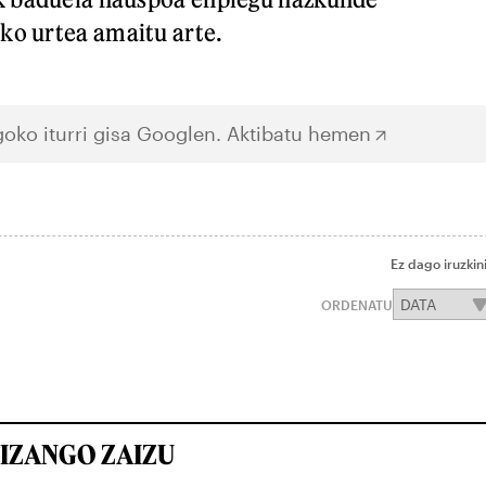
ko urtea amaitu arte.
oko iturri gisa Googlen.
Aktibatu hemen
Ez dago iruzkin
ORDENATU
IZANGO ZAIZU