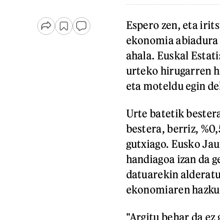
Espero zen, eta iri
ekonomia abiadura m
ahala. Euskal Estat
urteko hirugarren h
eta moteldu egin del
Urte batetik bester
bestera, berriz, %0
gutxiago. Eusko Jau
handiagoa izan da ge
datuarekin alderatu
ekonomiaren hazku
"Argitu behar da ez