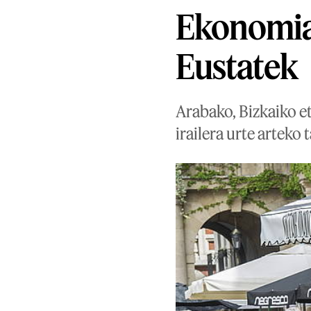
Ekonomia
Eustatek
Arabako, Bizkaiko e
irailera urte arteko