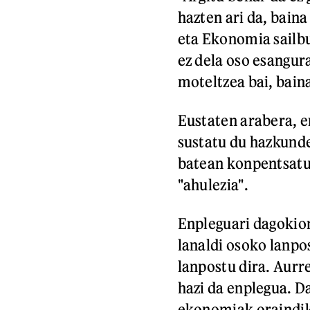
hazten ari da, bain
eta Ekonomia sailb
ez dela oso esangu
moteltzea bai, bain
Eustaten arabera, e
sustatu du hazkunde
batean konpentsatu 
"ahulezia".
Enpleguari dagokion
lanaldi osoko lanpo
lanpostu dira. Aurr
hazi da enplegua. D
ekonomiak oraindik