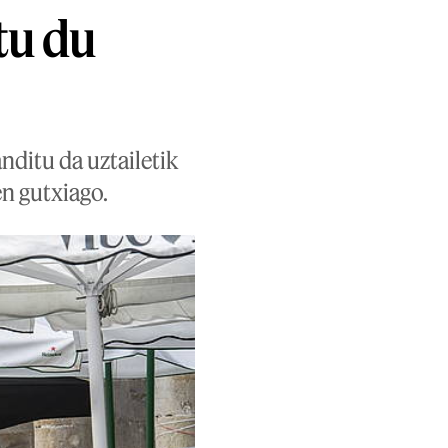
tu du
ditu da uztailetik
en gutxiago.