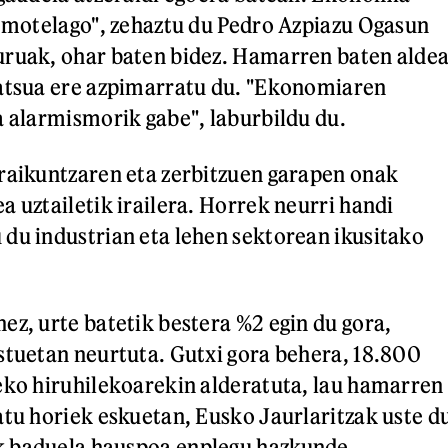
a motelago", zehaztu du Pedro Azpiazu Ogasun
uruak, ohar baten bidez. Hamarren baten alde
ratsua ere azpimarratu du. "Ekonomiaren
a alarmismorik gabe", laburbildu du.
raikuntzaren eta zerbitzuen garapen onak
a uztailetik irailera. Horrek neurri handi
du industrian eta lehen sektorean ikusitako
ez, urte batetik bestera %2 egin du gora,
stuetan neurtuta. Gutxi gora behera, 18.800
eko hiruhilekoarekin alderatuta, lau hamarren
atu horiek eskuetan, Eusko Jaurlaritzak uste d
 baduela hauspoa enplegu hazkunde